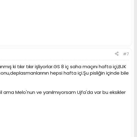
#7
ş ki tıkır tıkır işliyorlar.GS 8 iç saha maçını hafta içi,BJK
onu,deplasmanlarının hepsi hafta içi.Şu pisliğin içinde bile
ğil ama Melo'nun ve yanılmıyorsam Ujfa'da var bu eksikler