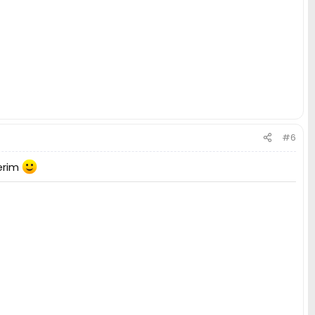
#6
erim