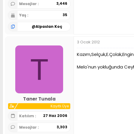
3,446
Mesajlar
35
Yaş
@
Alpaslan Koç
3 Ocak 2012
Kazım,Selçuk,E.Çolak,Engi
T
Melo'nun yokluğunda Ceyh
Taner Tunala
Kayıtlı Üye
27 Haz 2006
Katılım
3,303
Mesajlar