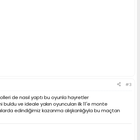
#3
olleri de nasıl yaptı bu oyunla hayretler
i buldu ve ideale yakın oyuncuları ilk 11'e monte
alarda edindiğimiz kazanma alışkanlığıyla bu maçtan