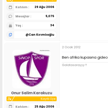
29 Ağu 2006
Katılım
5,075
Mesajlar
34
Yaş
@
Can Kırımlıoğlu
2 Ocak 2012
Ben afrika kupasına gide
Galatasarayyy !!
Onur Salim Karakuzu
Kayıtlı Üye
25 Ağu 2006
Katılım