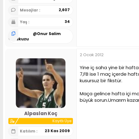
2,607
Mesajlar
34
Yaş
@
Onur Salim
Karakuzu
2 Ocak 2012
Yine iç saha yine bir hafta 
7,FB ise 1 maç içerde haft
kusursuz bir fikstür.
Maça gelince hafta içi maç
büyük sorun.Umarım kazanı
Alpaslan Koç
Kayıtlı Üye
23 Kas 2009
Katılım