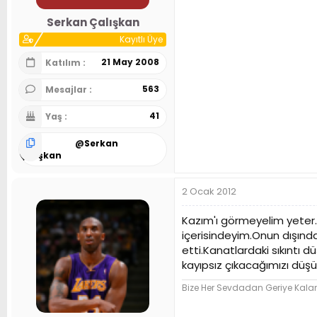
Serkan Çalışkan
Kayıtlı Üye
21 May 2008
Katılım
563
Mesajlar
41
Yaş
@
Serkan
Çalışkan
2 Ocak 2012
Kazım'ı görmeyelim yeter.0 
içerisindeyim.Onun dışında 
etti.Kanatlardaki sıkıntı
kayıpsız çıkacağımızı düş
Bize Her Sevdadan Geriye Kala