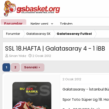
Forumlar
Neler yeni
Takvim
Forumlar
Galatasaray SK
Galatasaray Futbol
SSL 18.HAFTA | Galatasaray 4 - 1 İBB
K
B
Sinan Yıldız
2 Ocak 2012
o
a
n
ş
1
2
Sonraki
u
l
y
a
u
n
2 Ocak 2012
B
g
a
ı
Galatasaray - İstanbul Bü
ş
ç
l
t
Spor Toto Süper Lig 18. Ha
a
a
t
r
a
i