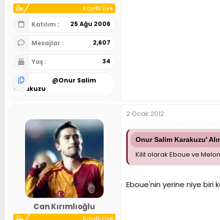
Kayıtlı Üye
25 Ağu 2006
Katılım
2,607
Mesajlar
34
Yaş
@
Onur Salim
Karakuzu
2 Ocak 2012
Onur Salim Karakuzu' Alın
Kilit olarak Eboue ve Melo
Eboue'nin yerine niye biri 
Can Kırımlıoğlu
Kayıtlı Üye