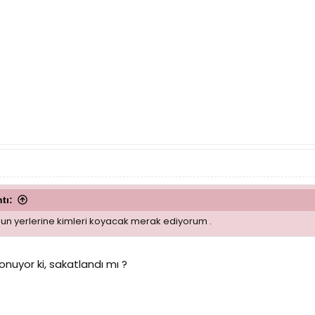
tı:
nun yerlerine kimleri koyacak merak ediyorum .
konuyor ki, sakatlandı mı ?