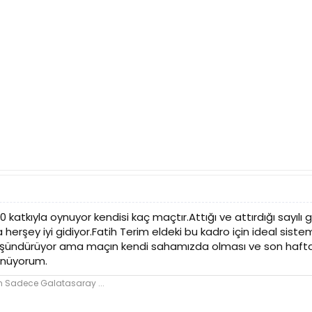
katkıyla oynuyor kendisi kaç maçtır.Attığı ve attırdığı sayılı g
herşey iyi gidiyor.Fatih Terim eldeki bu kadro için ideal sistem
 düşündürüyor ama maçın kendi sahamızda olması ve son haft
ünüyorum.
n Sadece Galatasaray ...