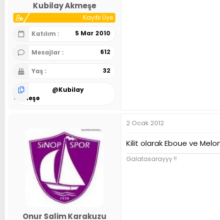
Kubilay Akmeşe
Kayıtlı Üye
5 Mar 2010
Katılım
612
Mesajlar
32
Yaş
@
Kubilay
Akmeşe
2 Ocak 2012
Kilit olarak Eboue ve Melo
Galatasarayyy !!
Onur Salim Karakuzu