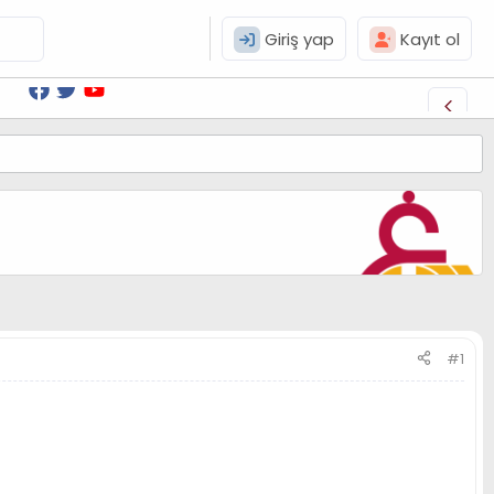
Giriş yap
Kayıt ol
#1