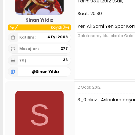
Tarih: 03.01.2012 (Salı)
n
h
i
Saat: 20:30
Sinan Yıldız
Yer: Ali Sami Yen Spor Ko
Kayıtlı Üye
Galatasaraylılık, sokakta Galat
4 Eyl 2008
Katılım
277
Mesajlar
36
Yaş
@
Sinan Yıldız
2 Ocak 2012
3_0 alırız... Aslanlara başar
S