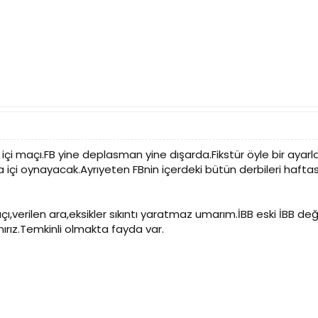
içi maçı.FB yine deplasman yine dışarda.Fikstür öyle bir ayarlanmı
a içi oynayacak.Ayrıyeten FBnin içerdeki bütün derbileri haftas
ı,verilen ara,eksikler sıkıntı yaratmaz umarım.İBB eski İBB de
rız.Temkinli olmakta fayda var.