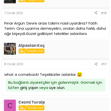
7 Ocak 2012
#16
Pınar Argün: Devre arası takımı nasıl uyardınız? Fatih
Terim: Ona uyarma demeyelim, ondan daha farklı, daha
ağır bişeydi.Güzel galibiyet tebrikler aslanlara
Alpaslan Koç
Kayıtlı Üye
8 Ocak 2012
#17
what a comeback! Teşekkürler aslanlar
Bu bağlantı ziyaretçiler için gizlenmiştir. Görmek için
lütfen
giriş yapın
veya
üye olun
.
Cezmi Turalp
C
Kayıtlı Üye