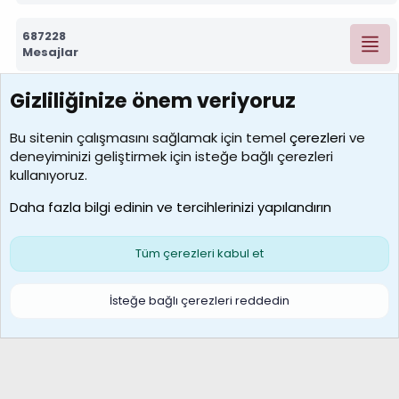
687228
Mesajlar
Gizliliğinize önem veriyoruz
7388
Kullanıcılar
Bu sitenin çalışmasını sağlamak için temel
çerezleri
ve
deneyiminizi geliştirmek için isteğe bağlı çerezleri
borabekirogluu
kullanıyoruz.
Son üye
Daha fazla bilgi edinin ve tercihlerinizi yapılandırın
Bize ulaşın
Şartlar ve kurallar
Gizlilik politikası
Çerezler
Yardım
Ana sayfa
R
Tüm çerezleri kabul et
S
S
Galatasaray Basketbol | GS Basket Taraftar Platformu
İsteğe bağlı çerezleri reddedin
®
Community platform by XenForo
© 2010-2026 XenForo Ltd.
XenForo Türkçe 🇹🇷 Destek Forumu –
XenWp.Com