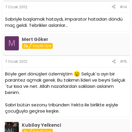
7 Ocak 2012
#14
Sabriyle başlamak hataydı, imparator hatadan döndü
maç geldi. Tebrikler aslanlar...
Mert Göker
M
Kayıtlı Üye
7 Ocak 2012
#15
Böyle geri dönüşleri özlemiştim
Selçuk´a ayrı bir
parantez açmak gerek. Bu takımın lideri ve beyni Selçuk
´tur kısa ve net. Allah nazarlardan saklasın aslanım
benim.
Sabri bütün sezonu tribünden Yekta ile birlikte eşiyle
çocuğuyla geçirse keşke.
Kubilay Yelkenci
Kayıtlı Üye