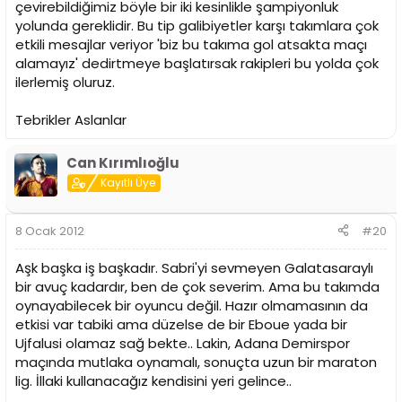
çevirebildiğimiz böyle bir iki kesinlikle şampiyonluk
yolunda gereklidir. Bu tip galibiyetler karşı takımlara çok
etkili mesajlar veriyor 'biz bu takıma gol atsakta maçı
alamayız' dedirtmeye başlatırsak rakipleri bu yolda çok
ilerlemiş oluruz.
Tebrikler Aslanlar
Can Kırımlıoğlu
Kayıtlı Üye
8 Ocak 2012
#20
Aşk başka iş başkadır. Sabri'yi sevmeyen Galatasaraylı
bir avuç kadardır, ben de çok severim. Ama bu takımda
oynayabilecek bir oyuncu değil. Hazır olmamasının da
etkisi var tabiki ama düzelse de bir Eboue yada bir
Ujfalusi olamaz sağ bekte.. Lakin, Adana Demirspor
maçında mutlaka oynamalı, sonuçta uzun bir maraton
lig. İllaki kullanacağız kendisini yeri gelince..