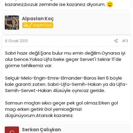
kazanırız,bozuk zeminde ise kazanırız diyorum.
Alpaslan Koç
Kayıtlı Üye
6 Ocak 2012
#3
Sabri hazır değil.Şans bulur mu emin değilim.Oynarsa iyi
olur bence.Yoksa Ujfa beke geçer Servet'i tekrar 11'de
görme tehlikemiz var.
Selçuk-Melo-Engin-Emre-Elmander-Baros ileri 6 böyle
kale garanti zaten. Sabri-Ujfa-Semih-Hakan ya da Ujfa-
Semih-Servet-Hakan 4lüsüyle oynıcaz geride.
Samsun maçları sıkıcı geçer pek gol olmaz.Erken gol
maçı erken getirir.Gol yemiceğimizi
düşünüyorum.Atarsak kazanırız.
Serkan Çalışkan