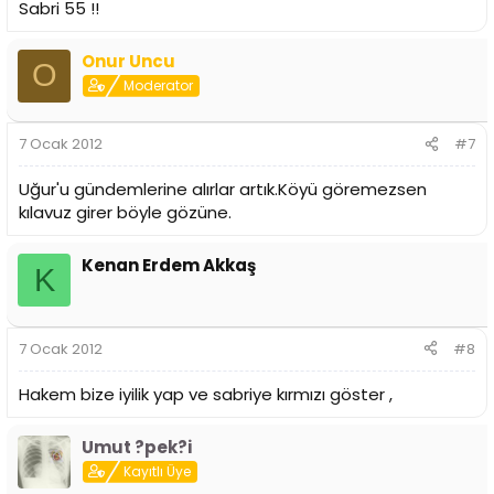
Sabri 55 !!
Onur Uncu
O
Moderator
7 Ocak 2012
#7
Uğur'u gündemlerine alırlar artık.Köyü göremezsen
kılavuz girer böyle gözüne.
Kenan Erdem Akkaş
K
7 Ocak 2012
#8
Hakem bize iyilik yap ve sabriye kırmızı göster ,
Umut ?pek?i
Kayıtlı Üye