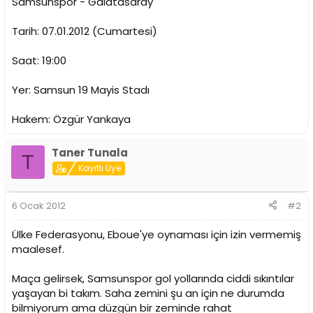
Samsunspor - Galatasaray
n
h
i
Tarih: 07.01.2012 (Cumartesi)
Saat: 19:00
Yer: Samsun 19 Mayis Stadı
Hakem: Özgür Yankaya
Taner Tunala
T
Kayıtlı Üye
6 Ocak 2012
#2
Ülke Federasyonu, Eboue'ye oynaması için izin vermemiş
maalesef.
Maça gelirsek, Samsunspor gol yollarında ciddi sıkıntılar
yaşayan bi takım. Saha zemini şu an için ne durumda
bilmiyorum ama düzgün bir zeminde rahat