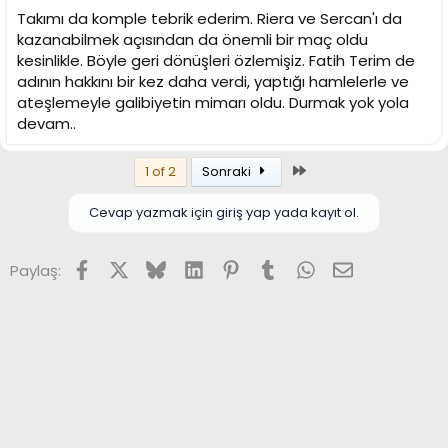
Takımı da komple tebrik ederim. Riera ve Sercan'ı da
kazanabilmek açısından da önemli bir maç oldu
kesinlikle. Böyle geri dönüşleri özlemişiz. Fatih Terim de
adının hakkını bir kez daha verdi, yaptığı hamlelerle ve
ateşlemeyle galibiyetin mimarı oldu. Durmak yok yola
devam..
Son
1 of 2
Sonraki
Cevap yazmak için giriş yap yada kayıt ol.
Facebook
X (Twitter)
Bluesky
LinkedIn
Pinterest
Tumblr
WhatsApp
E-posta
Paylaş: