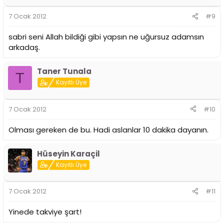
7 Ocak 2012
#9
sabri seni Allah bildiği gibi yapsın ne uğursuz adamsın
arkadaş.
Taner Tunala
T
Kayıtlı Üye
7 Ocak 2012
#10
Olması gereken de bu. Hadi aslanlar 10 dakika dayanın.
Hüseyin Karaçil
Kayıtlı Üye
7 Ocak 2012
#11
Yinede takviye şart!