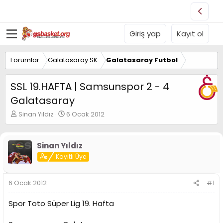
Giriş yap
Kayıt ol
Forumlar
Galatasaray SK
Galatasaray Futbol
SSL 19.HAFTA | Samsunspor 2 - 4
Galatasaray
K
B
Sinan Yıldız
6 Ocak 2012
o
a
n
ş
u
l
Sinan Yıldız
y
a
Kayıtlı Üye
u
n
B
g
a
ı
6 Ocak 2012
#1
ş
ç
l
t
Spor Toto Süper Lig 19. Hafta
a
a
t
r
a
i