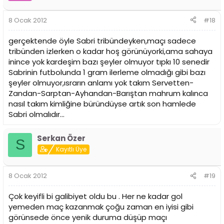
8 Ocak 2012
#18
gerçektende öyle Sabri tribündeyken,maçı sadece
tribünden izlerken o kadar hoş görünüyorki,ama sahaya
inince yok kardeşim bazı şeyler olmuyor tıpkı 10 senedir
Sabrinin futbolunda 1 gram ilerleme olmadığı gibi bazı
şeyler olmuyor,ısrarın anlamı yok takım Servetten-
Zandan-Sarptan-Ayhandan-Barıştan mahrum kalınca
nasıl takım kimliğine büründüyse artık son hamlede
Sabri olmalıdır...
Serkan Özer
S
Kayıtlı Üye
8 Ocak 2012
#19
Çok keyifli bi galibiyet oldu bu . Her ne kadar gol
yemeden maç kazanmak çoğu zaman en iyisi gibi
görünsede önce yenik duruma düşüp maçı