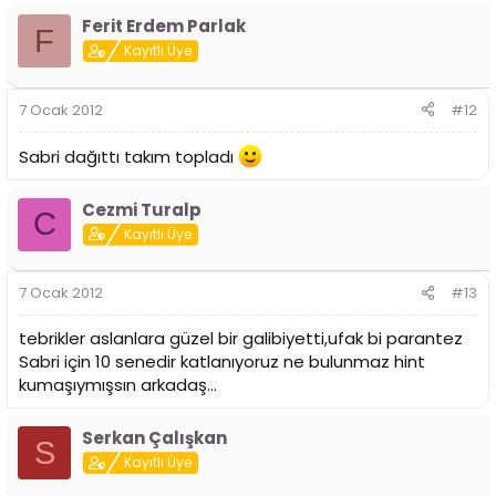
Ferit Erdem Parlak
F
Kayıtlı Üye
7 Ocak 2012
#12
Sabri dağıttı takım topladı
Cezmi Turalp
C
Kayıtlı Üye
7 Ocak 2012
#13
tebrikler aslanlara güzel bir galibiyetti,ufak bi parantez
Sabri için 10 senedir katlanıyoruz ne bulunmaz hint
kumaşıymışsın arkadaş...
Serkan Çalışkan
S
Kayıtlı Üye