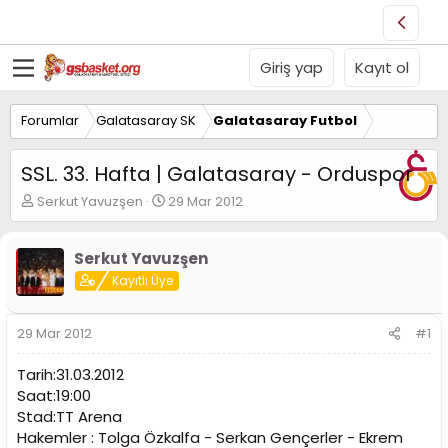
Giriş yap
Kayıt ol
Forumlar
Galatasaray SK
Galatasaray Futbol
SSL. 33. Hafta | Galatasaray - Orduspor
K
B
Serkut Yavuzşen
29 Mar 2012
o
a
n
ş
u
l
Serkut Yavuzşen
y
a
Kayıtlı Üye
u
n
B
g
a
ı
29 Mar 2012
#1
ş
ç
l
t
Tarih:31.03.2012
a
a
Saat:19:00
t
r
Stad:TT Arena
a
i
n
h
Hakemler : Tolga Özkalfa - Serkan Gençerler - Ekrem