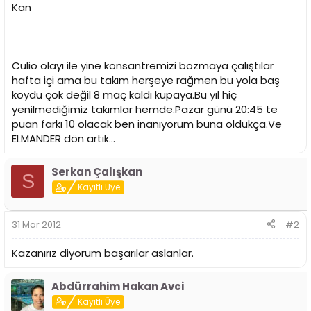
i
Kan
Culio olayı ile yine konsantremizi bozmaya çalıştılar
hafta içi ama bu takım herşeye rağmen bu yola baş
koydu çok değil 8 maç kaldı kupaya.Bu yıl hiç
yenilmediğimiz takımlar hemde.Pazar günü 20:45 te
puan farkı 10 olacak ben inanıyorum buna oldukça.Ve
ELMANDER dön artık...
Serkan Çalışkan
S
Kayıtlı Üye
31 Mar 2012
#2
Kazanırız diyorum başarılar aslanlar.
Abdürrahim Hakan Avci
Kayıtlı Üye