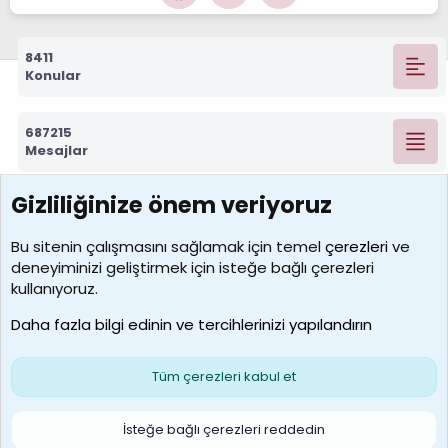
8411
Konular
687215
Mesajlar
Gizliliğinize önem veriyoruz
7388
Kullanıcılar
Bu sitenin çalışmasını sağlamak için temel
çerezleri
ve
deneyiminizi geliştirmek için isteğe bağlı çerezleri
borabekirogluu
kullanıyoruz.
Son üye
Daha fazla bilgi edinin ve tercihlerinizi yapılandırın
Bize ulaşın
Şartlar ve kurallar
Gizlilik politikası
Çerezler
Yardım
Ana sayfa
R
Tüm çerezleri kabul et
S
S
Galatasaray Basketbol | GS Basket Taraftar Platformu
İsteğe bağlı çerezleri reddedin
®
Community platform by XenForo
© 2010-2026 XenForo Ltd.