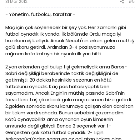
31 Mar 2012
#5
- Yönetim, futbolcu, taraftar -
Maç için çok söylenecek bir şey yok. Her zamanki gibi
futbol oynadık ilk yarıda. İlk bölümde Ordu maça iyi
hazırlanmış belliydi. Ancak Necati'nin erken gelen müthiş
golü skoru getirdi. Ardından 3-4 pozisyonumuza
rağmen kafa kafaya bir oyunla ilk yarı bitti
2.yarı erkenden gol bulup fişi çekmeliydik ama Baros-
Sabri değişikliği beraberinde taktik değişikliğini de
getirmişti. 20 dakika kesinlikle sezonun en kötü
futbolunu oynadık. Kaç pas hatası yaptık ben
sayamadım. Ancak Engin'in müthiş pasında Sabri'nin
forvetlere taş çıkartıcak golü maçı resmen bize getirdi.
2.golden sonrada skoru korumaya çalışan alan daraltan
bir takım vardı sahada. Bunun sebebini çözemedim.
Kötü oynayabiliriz ama oynanan oyun kimsenin
umrunda değil gibiydi. Bence 2 seçenek var. 1-
Gerçekten çok kötü futbol oynadık. 2- Ligin
Ankaragücü'nden sonra en az gol atan takımı olan