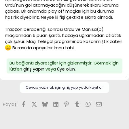
Ordu'nun gol atamayacağını düşünerek skoru koruma
çabası. Bir anlamda play off maçları için bu duruma
hazırlık diyebiliriz. Neyse ki fişi çektikte sıkıntı olmadı.
Trabzon beraberliği sonrası Ordu ve Manisa(D)
maçlarından 6 puan şarttı. Kazaya uğramadan atlattık
çok şükür. Maçı Telegol programında kazanmıştık zaten
Burası da apayrı bir konu tabi.
Bu bağlantı ziyaretçiler için gizlenmiştir. Görmek için
lütfen
giriş yapın
veya
üye olun
.
Cevap yazmak için giriş yap yada kayıt ol.
Facebook
X (Twitter)
Bluesky
LinkedIn
Pinterest
Tumblr
WhatsApp
E-posta
Paylaş: