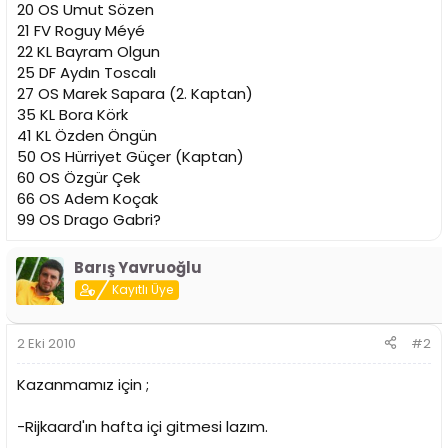
20 OS Umut Sözen
21 FV Roguy Méyé
22 KL Bayram Olgun
25 DF Aydın Toscalı
27 OS Marek Sapara (2. Kaptan)
35 KL Bora Körk
41 KL Özden Öngün
50 OS Hürriyet Güçer (Kaptan)
60 OS Özgür Çek
66 OS Adem Koçak
99 OS Drago Gabri?
Barış Yavruoğlu
Kayıtlı Üye
2 Eki 2010
#2
Kazanmamız için ;
-Rijkaard'ın hafta içi gitmesi lazım.