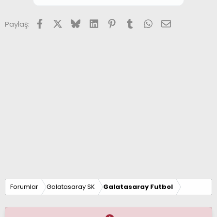
Facebook
X (Twitter)
Bluesky
LinkedIn
Pinterest
Tumblr
WhatsApp
E-posta
Paylaş:
Forumlar
Galatasaray SK
Galatasaray Futbol