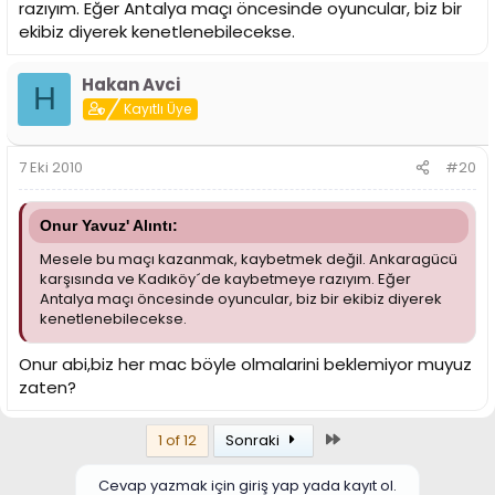
razıyım. Eğer Antalya maçı öncesinde oyuncular, biz bir
ekibiz diyerek kenetlenebilecekse.
Hakan Avci
H
Kayıtlı Üye
7 Eki 2010
#20
Onur Yavuz' Alıntı:
Mesele bu maçı kazanmak, kaybetmek değil. Ankaragücü
karşısında ve Kadıköy´de kaybetmeye razıyım. Eğer
Antalya maçı öncesinde oyuncular, biz bir ekibiz diyerek
kenetlenebilecekse.
Onur abi,biz her mac böyle olmalarini beklemiyor muyuz
zaten?
Son
1 of 12
Sonraki
Cevap yazmak için giriş yap yada kayıt ol.