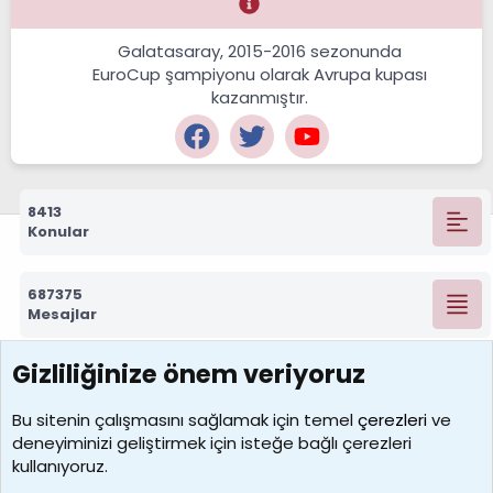
Galatasaray, 2015-2016 sezonunda
EuroCup şampiyonu olarak Avrupa kupası
kazanmıştır.
8413
Konular
687375
Mesajlar
Gizliliğinize önem veriyoruz
7392
Kullanıcılar
Bu sitenin çalışmasını sağlamak için temel
çerezleri
ve
deneyiminizi geliştirmek için isteğe bağlı çerezleri
MosesBrownHayranı
kullanıyoruz.
Son üye