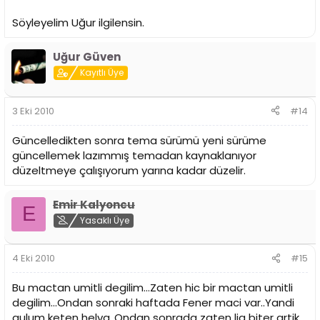
Söyleyelim Uğur ilgilensin.
Uğur Güven
Kayıtlı Üye
3 Eki 2010
#14
Güncelledikten sonra tema sürümü yeni sürüme
güncellemek lazımmış temadan kaynaklanıyor
düzeltmeye çalışıyorum yarına kadar düzelir.
Emir Kalyoncu
E
Yasaklı Üye
4 Eki 2010
#15
Bu mactan umitli degilim...Zaten hic bir mactan umitli
degilim...Ondan sonraki haftada Fener maci var..Yandi
gulum keten helva..Ondan sonrada zaten lig biter artik