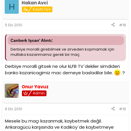
Hakan Avci
H
Kayıtlı Üye
5 Eki 2010
#18
Canberk Işcan' Alıntı:
Derbiye moralli girebilmek ve zirveden kopmamak için
mutlaka kazanmamız gerek bir maç.
Derbiye moralli gitsek ne olur ki,FB TV´dekiler simdiden
banko kazanicagimiz mac demeye basladilar bile.
:?
Onur Yavuz
Admin
6 Eki 2010
#19
Mesele bu maçı kazanmak, kaybetmek değil.
Ankaragücü karşısında ve Kadıköy´de kaybetmeye