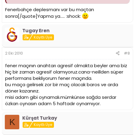
Fenerbahçe deplesmanı var bu maçtan
sonra[/quote]Yapma ya..... :shock:
Tugay Eren
Kayıtlı Üye
2 Eki 2010
#8
fener maçının anahtarı agresif olmakta beyler ama biz
hiç bir zaman agresif olamıyoruz.cana-neillden süper
performans bekliyorum fener maçında.
bu maça gelirsek zor bir maç olacak baros ve arda
döner kazanırız.
misi adam gibi oynamalı.mümkünse sağda serdar
özkan oynasın adam 5 haftadır oynamıyor.
Kürşat Turkay
K
Kayıtlı Üye