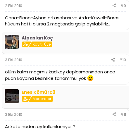
2 Eki 2010
#9
Cana-Elano-Ayhan ortasahası ve Arda-Kewell-Baros
hücum hattı olursa 2.maçtanda galip ayrılabiliriz..
Alpaslan Koç
Kayıtlı Üye
3 Eki 2010
#10
ölüm kalım maçımız kadıkoy deplasmanından once
puan kaybına kesınlıkle tahammul yok
Enes Kömürcü
Moderator
3 Eki 2010
#11
Ankete neden oy kullanılamıyor ?