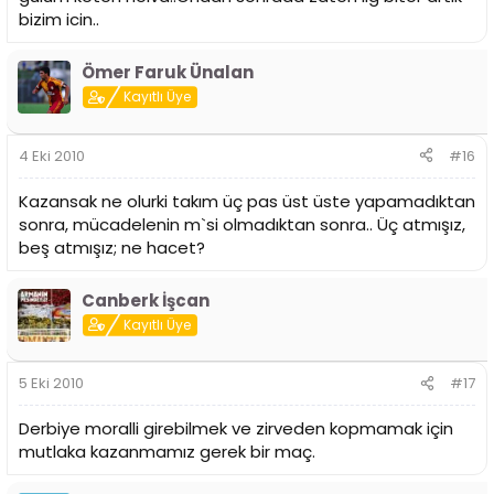
bizim icin..
Ömer Faruk Ünalan
Kayıtlı Üye
4 Eki 2010
#16
Kazansak ne olurki takım üç pas üst üste yapamadıktan
sonra, mücadelenin m`si olmadıktan sonra.. Üç atmışız,
beş atmışız; ne hacet?
Canberk İşcan
Kayıtlı Üye
5 Eki 2010
#17
Derbiye moralli girebilmek ve zirveden kopmamak için
mutlaka kazanmamız gerek bir maç.