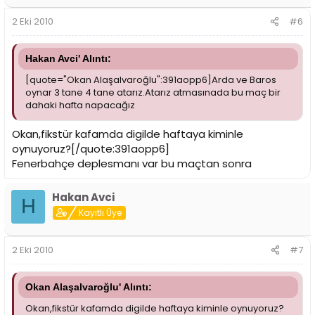
2 Eki 2010
#6
Hakan Avci' Alıntı:
[quote="Okan Alaşalvaroğlu":391aopp6]Arda ve Baros
oynar 3 tane 4 tane atarız.Atarız atmasınada bu maç bir
dahaki hafta napacağız
Okan,fikstür kafamda digilde haftaya kiminle
oynuyoruz?[/quote:391aopp6]
Fenerbahçe deplesmanı var bu maçtan sonra
Hakan Avci
H
Kayıtlı Üye
2 Eki 2010
#7
Okan Alaşalvaroğlu' Alıntı:
Okan,fikstür kafamda digilde haftaya kiminle oynuyoruz?