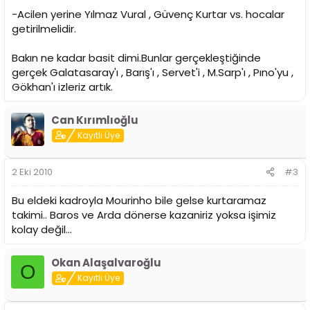
-Acilen yerine Yılmaz Vural , Güvenç Kurtar vs. hocalar
getirilmelidir.
Bakın ne kadar basit dimi.Bunlar gerçekleştiğinde
gerçek Galatasaray'ı , Barış'ı , Servet'i , M.Sarp'ı , Pıno'yu ,
Gökhan'ı izleriz artık.
Can Kırımlıoğlu
Kayıtlı Üye
2 Eki 2010
#3
Bu eldeki kadroyla Mourinho bile gelse kurtaramaz
takimi.. Baros ve Arda dönerse kazaniriz yoksa işimiz
kolay değil...
Okan Alaşalvaroğlu
O
Kayıtlı Üye