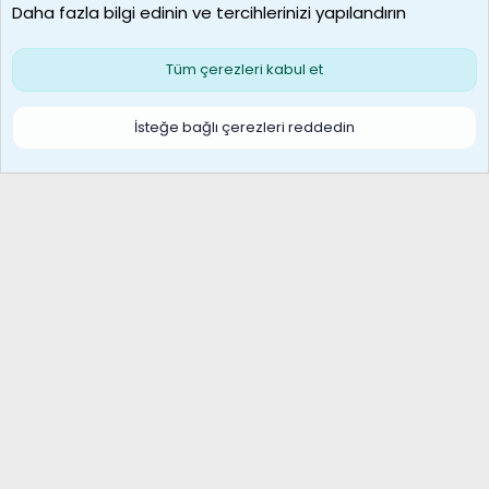
Daha fazla bilgi edinin ve tercihlerinizi yapılandırın
Bize ulaşın
Şartlar ve kurallar
Gizlilik politikası
Çerezler
Yardım
Ana sayfa
R
Tüm çerezleri kabul et
S
S
Galatasaray Basketbol | GS Basket Taraftar Platformu
İsteğe bağlı çerezleri reddedin
®
Community platform by XenForo
© 2010-2026 XenForo Ltd.
XenForo Türkçe 🇹🇷 Destek Forumu –
XenWp.Com