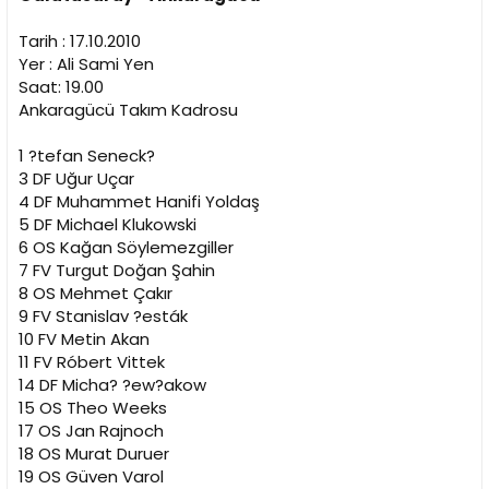
i
Tarih : 17.10.2010
Yer : Ali Sami Yen
Saat: 19.00
Ankaragücü Takım Kadrosu
1 ?tefan Seneck?
3 DF Uğur Uçar
4 DF Muhammet Hanifi Yoldaş
5 DF Michael Klukowski
6 OS Kağan Söylemezgiller
7 FV Turgut Doğan Şahin
8 OS Mehmet Çakır
9 FV Stanislav ?esták
10 FV Metin Akan
11 FV Róbert Vittek
14 DF Micha? ?ew?akow
15 OS Theo Weeks
17 OS Jan Rajnoch
18 OS Murat Duruer
19 OS Güven Varol