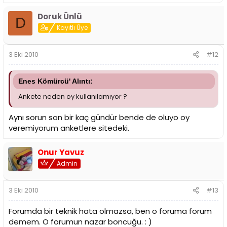
Doruk Ünlü
D
Kayıtlı Üye
3 Eki 2010
#12
Enes Kömürcü' Alıntı:
Ankete neden oy kullanılamıyor ?
Aynı sorun son bir kaç gündür bende de oluyo oy
veremiyorum anketlere sitedeki.
Onur Yavuz
Admin
3 Eki 2010
#13
Forumda bir teknik hata olmazsa, ben o foruma forum
demem. O forumun nazar boncuğu. : )