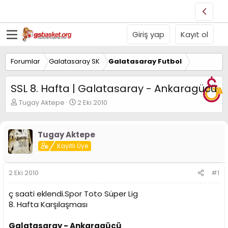
Giriş yap
Kayıt ol
Forumlar
Galatasaray SK
Galatasaray Futbol
SSL 8. Hafta | Galatasaray - Ankaragücü
K
B
Tugay Aktepe
2 Eki 2010
o
a
n
ş
u
l
Tugay Aktepe
y
a
Kayıtlı Üye
u
n
B
g
a
ı
2 Eki 2010
#1
ş
ç
l
t
ç saati eklendi.Spor Toto Süper Lig
a
a
t
r
8. Hafta Karşılaşması
a
i
n
h
Galatasaray - Ankaragücü