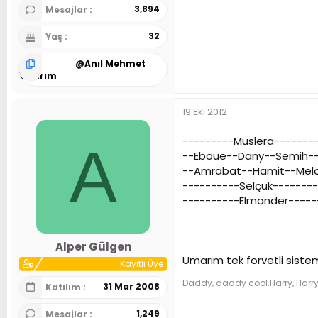
3,894
Mesajlar
32
Yaş
@
Anıl Mehmet
Yıldırım
19 Eki 2012
---------Muslera-------
A
--Eboue--Dany--Semih-
--Amrabat--Hamit--Mel
----------Selçuk-------
----------Elmander-----
Alper Gülgen
Umarım tek forvetli siste
Kayıtlı Üye
Daddy, daddy cool.Harry, Harry
31 Mar 2008
Katılım
1,249
Mesajlar