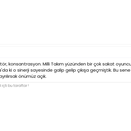
ktör, konsantrasyon. Milli Takım yüzünden bir çok sakat oyu
a ki o sinerji sayesinde galip gelip çıkışa geçmiştik. Bu sene
ayrılırsak önümüz açık.
içti bu taraftar !