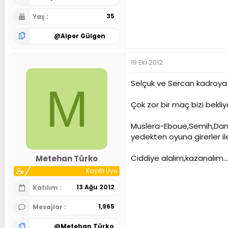
35
Yaş
@
Alper Gülgen
19 Eki 2012
Selçuk ve Sercan kadroya
M
Çok zor bir maç bizi bekl
Muslera-Eboue,Semih,Dann
yedekten oyuna girerler il
Ciddiye alalım,kazanalım...
Metehan Türko
Kayıtlı Üye
13 Ağu 2012
Katılım
1,965
Mesajlar
@
Metehan Türko