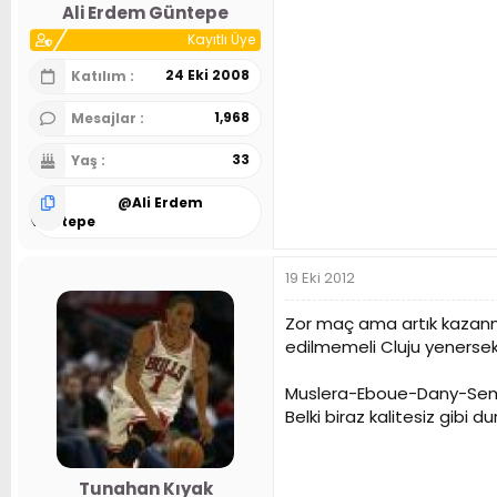
Ali Erdem Güntepe
Kayıtlı Üye
24 Eki 2008
Katılım
1,968
Mesajlar
33
Yaş
@
Ali Erdem
Güntepe
19 Eki 2012
Zor maç ama artık kazanma
edilmemeli Cluju yenerse
Muslera-Eboue-Dany-Sem
Belki biraz kalitesiz gibi d
Tunahan Kıyak