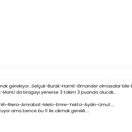
k gerekiyor...Selçuk-Burak-Hamit-Elmander olmasalar bile biz 
k-ManU da bragayı yenerse 3 takım 3 puanda olucak...
ih-Riera-Amrabat-Melo-Emre-Yekta-Aydın-Umut....
uruyor ama bence bu 11 ile cıkmak gerekli ...