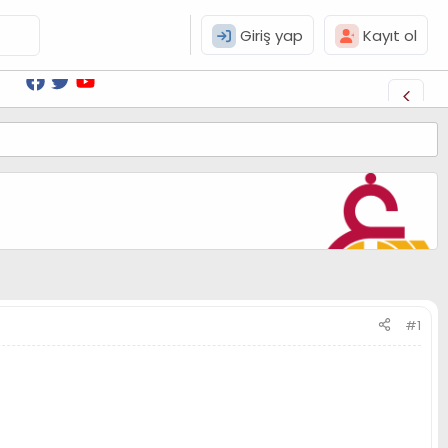
Giriş yap
Kayıt ol
#1