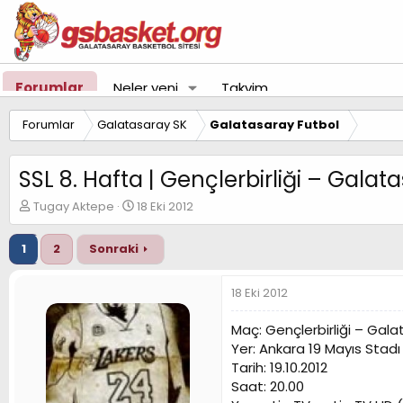
Forumlar
Neler yeni
Takvim
Forumlar
Galatasaray SK
Galatasaray Futbol
SSL 8. Hafta | Gençlerbirliği – Galat
K
B
Tugay Aktepe
18 Eki 2012
o
a
n
ş
1
2
Sonraki
u
l
y
a
u
n
18 Eki 2012
B
g
a
ı
Maç: Gençlerbirliği – Gal
ş
ç
Yer: Ankara 19 Mayıs Stadı
l
t
Tarih: 19.10.2012
a
a
t
r
Saat: 20.00
a
i