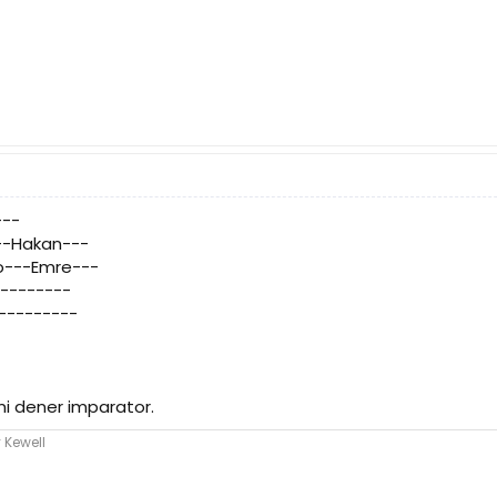
---
--Hakan---
o---Emre---
---------
---------
mi dener imparator.
 Kewell