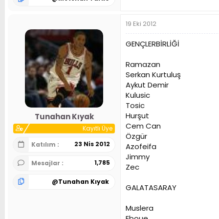
19 Eki 2012
GENÇLERBİRLİĞİ
Ramazan
Serkan Kurtuluş
Aykut Demir
Kulusic
Tosic
Hurşut
Tunahan Kıyak
Cem Can
Kayıtlı Üye
Özgür
23 Nis 2012
Katılım
Azofeifa
Jimmy
1,785
Mesajlar
Zec
@
Tunahan Kıyak
GALATASARAY
Muslera
Eboue