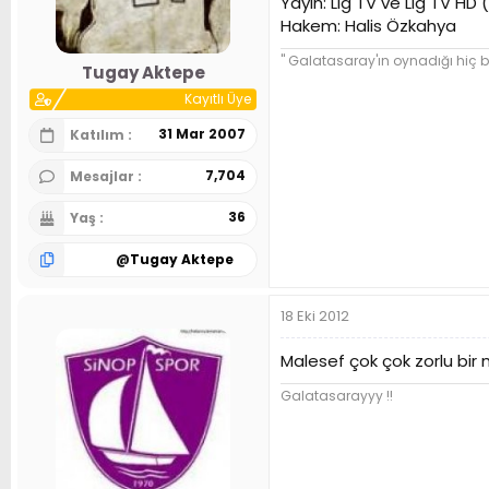
Yayın: Lig TV ve Lig TV HD 
n
h
Hakem: Halis Özkahya
i
" Galatasaray'ın oynadığı hiç b
Tugay Aktepe
Kayıtlı Üye
31 Mar 2007
Katılım
7,704
Mesajlar
36
Yaş
@
Tugay Aktepe
18 Eki 2012
Malesef çok çok zorlu bir
Galatasarayyy !!