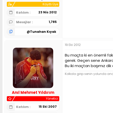
Kayıtlı Üye
23 Nis 2012
Katılım
1,785
Mesajlar
@
Tunahan Kıyak
19 Eki 2012
Bu maçta ki en önemli fa
gerek. Geçen sene Ankara'd
Bu iki maçtan başımız dik 
Kolkola girip senin yolunda and 
Anıl Mehmet Yıldırım
Yönetici
15 Eki 2007
Katılım