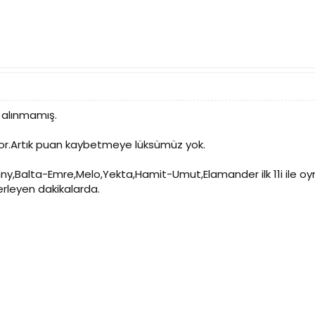
 alınmamış.
iyor.Artık puan kaybetmeye lüksümüz yok.
y,Balta-Emre,Melo,Yekta,Hamit-Umut,Elamander ilk 11i ile o
erleyen dakikalarda.