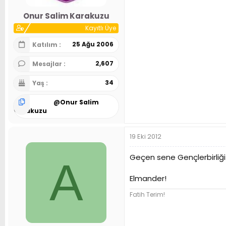
Onur Salim Karakuzu
Kayıtlı Üye
25 Ağu 2006
Katılım
2,607
Mesajlar
34
Yaş
@
Onur Salim
Karakuzu
19 Eki 2012
Geçen sene Gençlerbirliği
A
Elmander!
Fatih Terim!