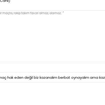
(Canlı)
ir maçta, rakip takım favori olmaz, olamaz.. "
 maç hak eden değil biz kazanalım berbat oynayalım ama kazan