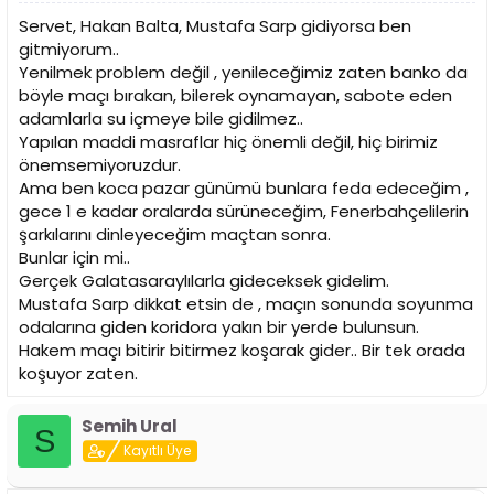
Servet, Hakan Balta, Mustafa Sarp gidiyorsa ben
gitmiyorum..
Yenilmek problem değil , yenileceğimiz zaten banko da
böyle maçı bırakan, bilerek oynamayan, sabote eden
adamlarla su içmeye bile gidilmez..
Yapılan maddi masraflar hiç önemli değil, hiç birimiz
önemsemiyoruzdur.
Ama ben koca pazar günümü bunlara feda edeceğim ,
gece 1 e kadar oralarda sürüneceğim, Fenerbahçelilerin
şarkılarını dinleyeceğim maçtan sonra.
Bunlar için mi..
Gerçek Galatasaraylılarla gideceksek gidelim.
Mustafa Sarp dikkat etsin de , maçın sonunda soyunma
odalarına giden koridora yakın bir yerde bulunsun.
Hakem maçı bitirir bitirmez koşarak gider.. Bir tek orada
koşuyor zaten.
Semih Ural
S
Kayıtlı Üye