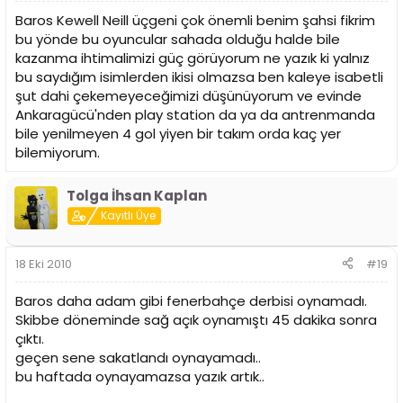
Baros Kewell Neill üçgeni çok önemli benim şahsi fikrim
bu yönde bu oyuncular sahada olduğu halde bile
kazanma ihtimalimizi güç görüyorum ne yazık ki yalnız
bu saydığım isimlerden ikisi olmazsa ben kaleye isabetli
şut dahi çekemeyeceğimizi düşünüyorum ve evinde
Ankaragücü'nden play station da ya da antrenmanda
bile yenilmeyen 4 gol yiyen bir takım orda kaç yer
bilemiyorum.
Tolga İhsan Kaplan
Kayıtlı Üye
18 Eki 2010
#19
Baros daha adam gibi fenerbahçe derbisi oynamadı.
Skibbe döneminde sağ açık oynamıştı 45 dakika sonra
çıktı.
geçen sene sakatlandı oynayamadı..
bu haftada oynayamazsa yazık artık..