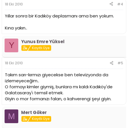
18 Eki 2010
#4
Yıllar sonra bir Kadıköy deplasmanı ama ben yokum.
Kına yakın..
Yunus Emre Yüksel
Y
Kayıtlı Üye
18 Eki 2010
#5
Takım sarı-kırmızı giyecekse ben televizyonda da
izlemeyeceğim..
O formayı kimler giymiş, bunlara mı kaldı Kadıköy'de
Galatasaray'ı temsil etmek.
Giyin o mor formanızı falan, o kahverengi şeyi giyin.
Mert Göker
M
Kayıtlı Üye