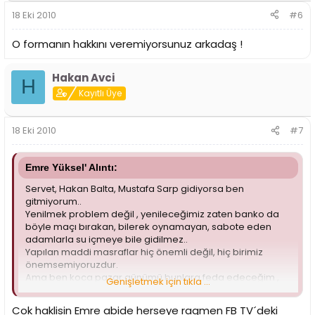
18 Eki 2010
#6
O formanın hakkını veremiyorsunuz arkadaş !
Hakan Avci
H
Kayıtlı Üye
18 Eki 2010
#7
Emre Yüksel' Alıntı:
Servet, Hakan Balta, Mustafa Sarp gidiyorsa ben
gitmiyorum..
Yenilmek problem değil , yenileceğimiz zaten banko da
böyle maçı bırakan, bilerek oynamayan, sabote eden
adamlarla su içmeye bile gidilmez..
Yapılan maddi masraflar hiç önemli değil, hiç birimiz
önemsemiyoruzdur.
Ama ben koca pazar günümü bunlara feda edeceğim ,
Genişletmek için tıkla ...
gece 1 e kadar oralarda sürüneceğim, Fenerbahçelilerin
şarkılarını dinleyeceğim maçtan sonra.
Cok haklisin Emre abide herseye ragmen FB TV´deki