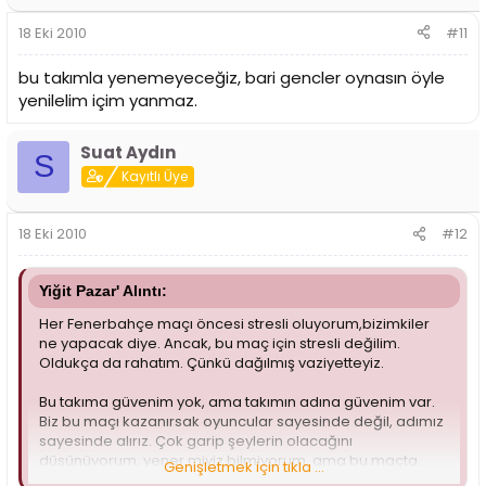
18 Eki 2010
#11
bu takımla yenemeyeceğiz, bari gencler oynasın öyle
yenilelim içim yanmaz.
Suat Aydın
S
Kayıtlı Üye
18 Eki 2010
#12
Yiğit Pazar' Alıntı:
Her Fenerbahçe maçı öncesi stresli oluyorum,bizimkiler
ne yapacak diye. Ancak, bu maç için stresli değilim.
Oldukça da rahatım. Çünkü dağılmış vaziyetteyiz.
Bu takıma güvenim yok, ama takımın adına güvenim var.
Biz bu maçı kazanırsak oyuncular sayesinde değil, adımız
sayesinde alırız. Çok garip şeylerin olacağını
düşünüyorum, yener miyiz bilmiyorum, ama bu maçta
Genişletmek için tıkla ...
yenilmeyeceğiz. Böyle hissediyorum.