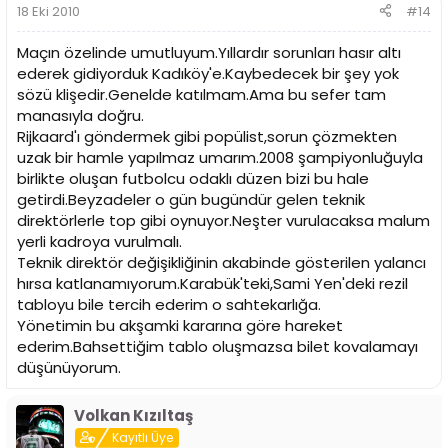
18 Eki 2010
#14
Maçın özelinde umutluyum.Yıllardır sorunları hasır altı
ederek gidiyorduk Kadıköy'e.Kaybedecek bir şey yok
sözü klişedir.Genelde katılmam.Ama bu sefer tam
manasıyla doğru.
Rijkaard'ı göndermek gibi popülist,sorun çözmekten
uzak bir hamle yapılmaz umarım.2008 şampiyonluğuyla
birlikte oluşan futbolcu odaklı düzen bizi bu hale
getirdi.Beyzadeler o gün bugündür gelen teknik
direktörlerle top gibi oynuyor.Neşter vurulacaksa malum
yerli kadroya vurulmalı.
Teknik direktör değişikliğinin akabinde gösterilen yalancı
hırsa katlanamıyorum.Karabük'teki,Sami Yen'deki rezil
tabloyu bile tercih ederim o sahtekarlığa.
Yönetimin bu akşamki kararına göre hareket
ederim.Bahsettiğim tablo oluşmazsa bilet kovalamayı
düşünüyorum.
Volkan Kızıltaş
Kayıtlı Üye