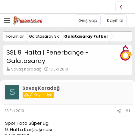
Giriş yap
Kayıt ol
Forumlar
Galatasaray SK
Galatasaray Futbol
SSL 9. Hafta | Fenerbahçe -
Galatasaray
K
B
Savaş Karadağ
13 Eki 2010
o
a
n
ş
u
l
Savaş Karadağ
S
y
a
Kayıtlı Üye
u
n
B
g
a
ı
13 Eki 2010
#1
ş
ç
l
t
Spor Toto Süper Lig
a
a
t
r
9. Hafta Karşılaşması
a
i