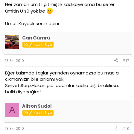
Her zaman ümitli gitmiştik kadıköye ama bu sefer
ümitin Ü sü yok be
Umut Koyduk senin adını
Can Gümrü
Kayıtlı Üye
18 Eki 2010
#17
Eğer takımda taşlar yerinden oynamazsa bu mac a
cıkmamızın bile anlamı yok.
Servet,Sarp,Hakan gibi adamlar kadro dışı bırakılırsa,
belki diyeceğim!
Alison Sudol
A
Kayıtlı Üye
18 Eki 2010
#18