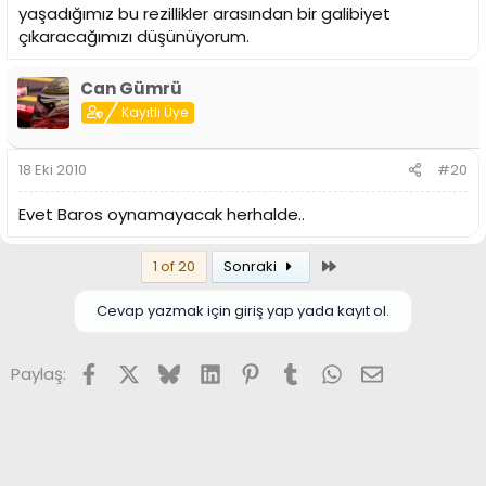
yaşadığımız bu rezillikler arasından bir galibiyet
çıkaracağımızı düşünüyorum.
Can Gümrü
Kayıtlı Üye
18 Eki 2010
#20
Evet Baros oynamayacak herhalde..
Son
1 of 20
Sonraki
Cevap yazmak için giriş yap yada kayıt ol.
Facebook
X (Twitter)
Bluesky
LinkedIn
Pinterest
Tumblr
WhatsApp
E-posta
Paylaş: