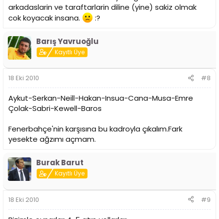
Bunlar için mi..
arkadaslarin ve taraftarlarin diline (yine) sakiz olmak
Gerçek Galatasaraylılarla gideceksek gidelim.
cok koyacak insana.
:?
Mustafa Sarp dikkat etsin de , maçın sonunda soyunma
odalarına giden koridora yakın bir yerde bulunsun.
Hakem maçı bitirir bitirmez koşarak gider.. Bir tek orada
Barış Yavruoğlu
koşuyor zaten.
Kayıtlı Üye
18 Eki 2010
#8
Aykut-Serkan-Neill-Hakan-Insua-Cana-Musa-Emre
Çolak-Sabri-Kewell-Baros
Fenerbahçe'nin karşısına bu kadroyla çıkalım.Fark
yesekte ağzımı açmam.
Burak Barut
Kayıtlı Üye
18 Eki 2010
#9