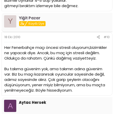
Bizimle oynarlar 4-5 atıp yollarlar.
gitmeyi bıraktım izlemeye bile değmez.
Yiğit Pazar
Y
Kayıtlı Üye
18 Eki 2010
#10
Her Fenerbahçe maçı öncesi stresli oluyorum,bizimkiler
ne yapacak diye. Ancak, bu maç için stresli değilim.
Oldukça da rahatım. Çünkü dağılmış vaziyetteyiz.
Bu takıma güvenim yok, ama takımın adına güvenim
var. Biz bu maçı kazanırsak oyuncular sayesinde değil,
adımız sayesinde alırız. Çok garip şeylerin olacağını
düşünüyorum, yener miyiz bilmiyorum, ama bu maçta
yenilmeyeceğiz. Böyle hissediyorum.
Aytac Hersek
A