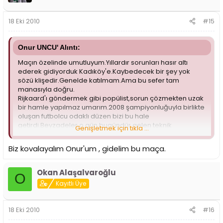
18 Eki 2010
#15
Onur UNCU' Alıntı:
Maçın özelinde umutluyum.Yıllardır sorunları hasır altı
ederek gidiyorduk Kadıköy'e.Kaybedecek bir şey yok
sözü klişedir.Genelde katılmam.Ama bu sefer tam
manasıyla doğru.
Rijkaard'ı göndermek gibi popülist,sorun çözmekten uzak
bir hamle yapılmaz umarım.2008 şampiyonluğuyla birlikte
oluşan futbolcu odaklı düzen bizi bu hale
getirdi.Beyzadeler o gün bugündür gelen teknik
Genişletmek için tıkla ...
direktörlerle top gibi oynuyor.Neşter vurulacaksa malum
yerli kadroya vurulmalı.
Biz kovalayalım Onur'um , gidelim bu maça.
Teknik direktör değişikliğinin akabinde gösterilen yalancı
hırsa katlanamıyorum.Karabük'teki,Sami Yen'deki rezil
tabloyu bile tercih ederim o sahtekarlığa.
Okan Alaşalvaroğlu
O
Yönetimin bu akşamki kararına göre hareket
Kayıtlı Üye
ederim.Bahsettiğim tablo oluşmazsa bilet kovalamayı
düşünüyorum.
18 Eki 2010
#16