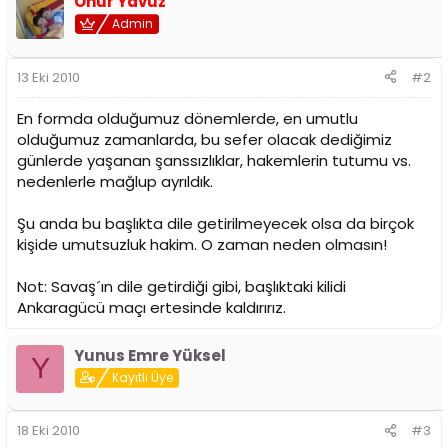
Onur Yavuz
Admin
13 Eki 2010
#2
En formda olduğumuz dönemlerde, en umutlu
olduğumuz zamanlarda, bu sefer olacak dediğimiz
günlerde yaşanan şanssızlıklar, hakemlerin tutumu vs.
nedenlerle mağlup ayrıldık.
Şu anda bu başlıkta dile getirilmeyecek olsa da birçok
kişide umutsuzluk hakim. O zaman neden olmasın!
Not: Savaş´ın dile getirdiği gibi, başlıktaki kilidi
Ankaragücü maçı ertesinde kaldırırız.
Yunus Emre Yüksel
Y
Kayıtlı Üye
18 Eki 2010
#3