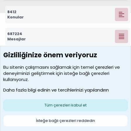
8412
Konular
687224
Mesajlar
Gizliliğinize önem veriyoruz
7388
Kullanıcılar
Bu sitenin çalışmasını sağlamak için temel
çerezleri
ve
deneyiminizi geliştirmek için isteğe bağlı çerezleri
borabekirogluu
kullanıyoruz.
Son üye
Daha fazla bilgi edinin ve tercihlerinizi yapılandırın
Bize ulaşın
Şartlar ve kurallar
Gizlilik politikası
Çerezler
Yardım
Ana sayfa
R
Tüm çerezleri kabul et
S
S
Galatasaray Basketbol | GS Basket Taraftar Platformu
İsteğe bağlı çerezleri reddedin
®
Community platform by XenForo
© 2010-2026 XenForo Ltd.
XenForo Türkçe 🇹🇷 Destek Forumu –
XenWp.Com