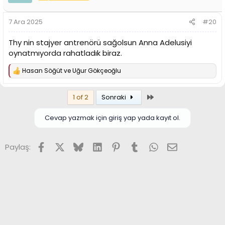
l
e
r
7 Ara 2025
#20
:
Thy nin stajyer antrenörü sağolsun Anna Adelusiyi
oynatmıyorda rahatladık biraz.
Hasan Söğüt
ve
Uğur Gökçeoğlu
T
e
p
Son
1 of 2
Sonraki
k
i
l
Cevap yazmak için giriş yap yada kayıt ol.
e
r
:
Facebook
X (Twitter)
Bluesky
LinkedIn
Pinterest
Tumblr
WhatsApp
E-posta
Paylaş: