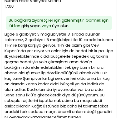
Burhan Felek Voleybol Salonu
n
h
17:00
i
Bu bağlantı ziyaretçiler için gizlenmiştir. Görmek için
lütfen
giriş yapın
veya
üye olun
.
Ligde 6 galibiyet 3 mağlubiyetle 3. sırada bulunan
takımımız, 3 galibiyet 5 mağlubiyet ile 10. sırada bulunan
THY ile karşı karşıya geliyor. THY'de bizim gibi Cev
Kupası'nda yer alıyor ve onlar için de hedef bir kupa. Lige
ilk yükseldiklerinde ciddi bütçelerle tepedeki üç takımı
geçme hedefiyle yola çıkmışlardı ama dönüp
baktığımızda elde edebildikleri tek şey bizim bir ara
abone olduğumuz lig dördüncülüğünü almak oldu. Bir
kaç tane Şampiyonlar Ligi serüvenleri oldu ama bir kaç
an dışında Zeren kadar ciddi bütçeli ya da iddialı da
olamadılar. Kadrolarında iyi oyuncular var bu arada.
Sene sonu ilk 8'e gireceklerdir diye düşünüyorum. Bu
sebeple rüştlerini ispatlamak adına bu maça ciddi
asılacaklardır. Kağıt üstünde biz daha iyi takımız fakat
aradaki fark sadece maçın önemli anlarını değil genelini
iyi oynayarak kazanabileceğimiz türden.