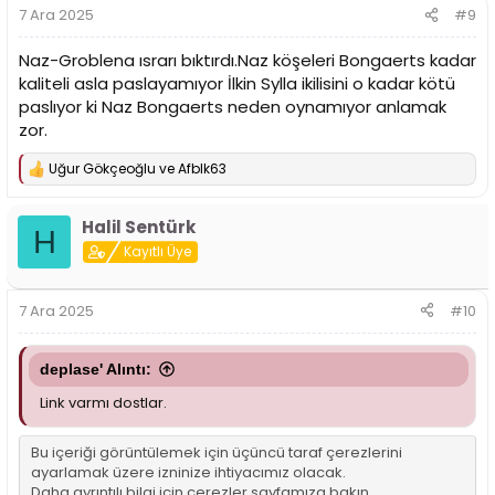
r
7 Ara 2025
#9
:
Naz-Groblena ısrarı bıktırdı.Naz köşeleri Bongaerts kadar
kaliteli asla paslayamıyor İlkin Sylla ikilisini o kadar kötü
paslıyor ki Naz Bongaerts neden oynamıyor anlamak
zor.
Uğur Gökçeoğlu
ve
Afblk63
T
e
p
Halil Sentürk
k
H
i
Kayıtlı Üye
l
e
r
7 Ara 2025
#10
:
deplase' Alıntı:
Link varmı dostlar.
Bu içeriği görüntülemek için üçüncü taraf çerezlerini
ayarlamak üzere izninize ihtiyacımız olacak.
Daha ayrıntılı bilgi için
çerezler sayfamıza
bakın.