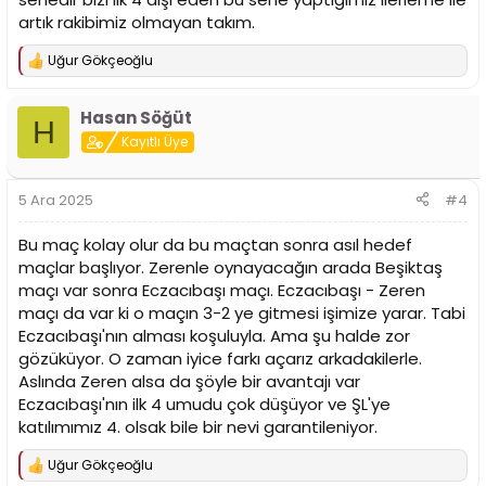
artık rakibimiz olmayan takım.
Uğur Gökçeoğlu
T
e
p
Hasan Söğüt
k
H
i
Kayıtlı Üye
l
e
r
5 Ara 2025
#4
:
Bu maç kolay olur da bu maçtan sonra asıl hedef
maçlar başlıyor. Zerenle oynayacağın arada Beşiktaş
maçı var sonra Eczacıbaşı maçı. Eczacıbaşı - Zeren
maçı da var ki o maçın 3-2 ye gitmesi işimize yarar. Tabi
Eczacıbaşı'nın alması koşuluyla. Ama şu halde zor
gözüküyor. O zaman iyice farkı açarız arkadakilerle.
Aslında Zeren alsa da şöyle bir avantajı var
Eczacıbaşı'nın ilk 4 umudu çok düşüyor ve ŞL'ye
katılımımız 4. olsak bile bir nevi garantileniyor.
Uğur Gökçeoğlu
T