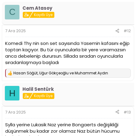
p
Cem Atasoy
k
C
i
Kayıtlı Üye
l
e
r
7 Ara 2025
#12
:
Komedi Thy nin son set sayısında Yasemin kafasını eğip
toptan kaçıyor. Bu tür oyuncularla bir yere varamazsın
anca debelenip durursun. Sillada sıradan oyuncularla
sıradanlaşmaya başladı
Hasan Söğüt
,
Uğur Gökçeoğlu
ve
Muhammet Aydın
T
e
p
Halil Sentürk
k
H
i
Kayıtlı Üye
l
e
r
7 Ara 2025
#13
:
Sylla yerine Lukasik Naz yerine Bongaerts değişikliği
düşünmek bu kadar zor olamaz Naz bütün hücumu