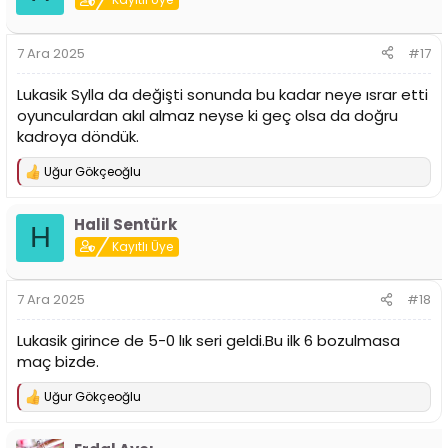
l
e
r
7 Ara 2025
#17
:
Lukasik Sylla da değişti sonunda bu kadar neye ısrar etti
oyunculardan akıl almaz neyse ki geç olsa da doğru
kadroya döndük.
Uğur Gökçeoğlu
T
e
p
Halil Sentürk
k
H
i
Kayıtlı Üye
l
e
r
7 Ara 2025
#18
:
Lukasik girince de 5-0 lık seri geldi.Bu ilk 6 bozulmasa
maç bizde.
Uğur Gökçeoğlu
T
e
p