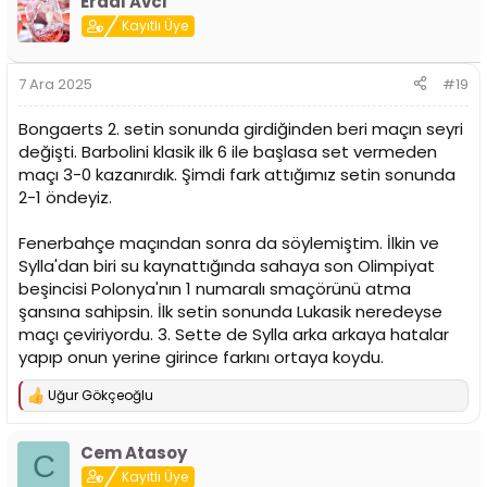
Erdal Avcı
k
i
Kayıtlı Üye
l
e
r
7 Ara 2025
#19
:
Bongaerts 2. setin sonunda girdiğinden beri maçın seyri
değişti. Barbolini klasik ilk 6 ile başlasa set vermeden
maçı 3-0 kazanırdık. Şimdi fark attığımız setin sonunda
2-1 öndeyiz.
Fenerbahçe maçından sonra da söylemiştim. İlkin ve
Sylla'dan biri su kaynattığında sahaya son Olimpiyat
beşincisi Polonya'nın 1 numaralı smaçörünü atma
şansına sahipsin. İlk setin sonunda Lukasik neredeyse
maçı çeviriyordu. 3. Sette de Sylla arka arkaya hatalar
yapıp onun yerine girince farkını ortaya koydu.
Uğur Gökçeoğlu
T
e
p
Cem Atasoy
k
C
i
Kayıtlı Üye