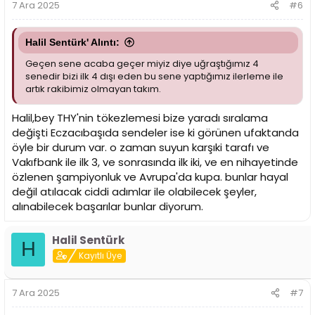
7 Ara 2025
#6
:
Halil Sentürk' Alıntı:
Geçen sene acaba geçer miyiz diye uğraştığımız 4
senedir bizi ilk 4 dışı eden bu sene yaptığımız ilerleme ile
artık rakibimiz olmayan takım.
Halil,bey THY'nin tökezlemesi bize yaradı sıralama
değişti Eczacıbaşıda sendeler ise ki görünen ufaktanda
öyle bir durum var. o zaman suyun karşıki tarafı ve
Vakıfbank ile ilk 3, ve sonrasında ilk iki, ve en nihayetinde
özlenen şampiyonluk ve Avrupa'da kupa. bunlar hayal
değil atılacak ciddi adımlar ile olabilecek şeyler,
alınabilecek başarılar bunlar diyorum.
Halil Sentürk
H
Kayıtlı Üye
7 Ara 2025
#7