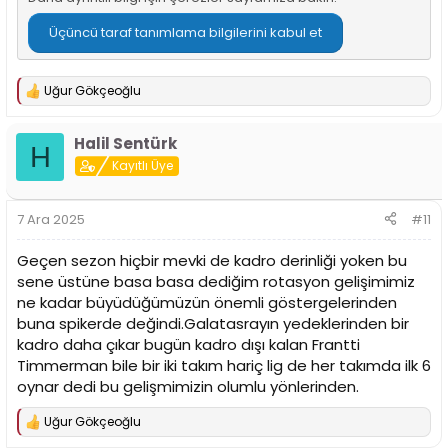
Üçüncü taraf tanımlama bilgilerini kabul et
Uğur Gökçeoğlu
T
e
p
Halil Sentürk
k
H
i
Kayıtlı Üye
l
e
r
7 Ara 2025
#11
:
Geçen sezon hiçbir mevki de kadro derinliği yoken bu
sene üstüne basa basa dediğim rotasyon gelişimimiz
ne kadar büyüdüğümüzün önemli göstergelerinden
buna spikerde değindi.Galatasrayın yedeklerinden bir
kadro daha çıkar bugün kadro dışı kalan Frantti
Timmerman bile bir iki takım hariç lig de her takımda ilk 6
oynar dedi bu gelişmimizin olumlu yönlerinden.
Uğur Gökçeoğlu
T
e