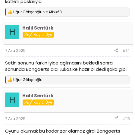
katleti paslarıyla.
Uğur Gökçeoğlu
ve
Afblk63
T
e
p
Halil Sentürk
k
H
i
Kayıtlı Üye
l
e
r
7 Ara 2025
#14
:
Setin sonunu farkın iyice açılmasını bekledi sonra
sonunda Bongaerts aldı Lukasike hazır ol dedi şaka gibi.
Uğur Gökçeoğlu
T
e
p
Halil Sentürk
k
H
i
Kayıtlı Üye
l
e
r
7 Ara 2025
#15
:
Oyunu okumak bu kadar zor olamaz girdi Bongaerts