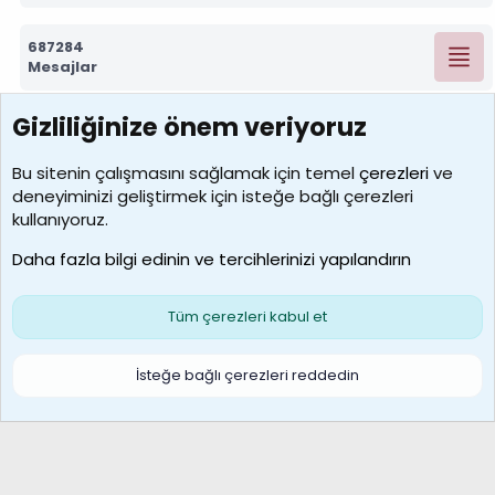
687284
Mesajlar
Gizliliğinize önem veriyoruz
7389
Kullanıcılar
Bu sitenin çalışmasını sağlamak için temel
çerezleri
ve
deneyiminizi geliştirmek için isteğe bağlı çerezleri
idriskaancelik
kullanıyoruz.
Son üye
Daha fazla bilgi edinin ve tercihlerinizi yapılandırın
Bize ulaşın
Şartlar ve kurallar
Gizlilik politikası
Çerezler
Yardım
Ana sayfa
R
Tüm çerezleri kabul et
S
S
Galatasaray Basketbol | GS Basket Taraftar Platformu
İsteğe bağlı çerezleri reddedin
®
Community platform by XenForo
© 2010-2026 XenForo Ltd.
XenForo Türkçe 🇹🇷 Destek Forumu –
XenWp.Com