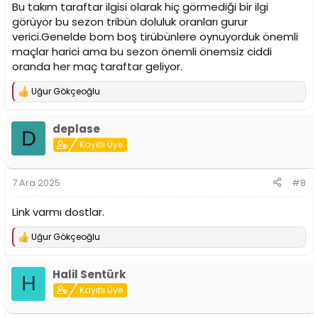
Bu takım taraftar ilgisi olarak hiç görmediği bir ilgi
görüyor bu sezon tribün doluluk oranları gurur
verici.Genelde bom boş tirübünlere oynuyorduk önemli
maçlar harici ama bu sezon önemli önemsiz ciddi
oranda her maç taraftar geliyor.
Uğur Gökçeoğlu
T
e
p
deplase
k
D
i
Kayıtlı Üye
l
e
r
7 Ara 2025
#8
:
Link varmı dostlar.
Uğur Gökçeoğlu
T
e
p
Halil Sentürk
k
H
i
Kayıtlı Üye
l
e