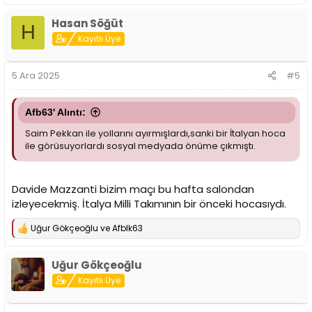
e
p
Hasan Söğüt
k
H
i
Kayıtlı Üye
l
e
r
5 Ara 2025
#5
:
Afb63' Alıntı:
Saim Pekkan ile yollarını ayırmışlardı,sanki bir İtalyan hoca
ile görüsuyorlardı sosyal medyada önüme çıkmıştı.
Davide Mazzanti bizim maçı bu hafta salondan
izleyecekmiş. İtalya Milli Takımının bir önceki hocasıydı.
Uğur Gökçeoğlu
ve
Afblk63
T
e
p
Uğur Gökçeoğlu
k
i
Kayıtlı Üye
l
e
r