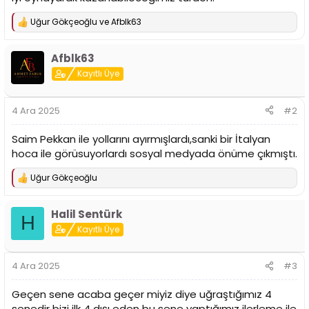
Uğur Gökçeoğlu
ve
Afblk63
T
e
p
Afblk63
k
i
Kayıtlı Üye
l
e
r
4 Ara 2025
#2
:
Saim Pekkan ile yollarını ayırmışlardı,sanki bir İtalyan
hoca ile görüsuyorlardı sosyal medyada önüme çıkmıştı.
Uğur Gökçeoğlu
T
e
p
Halil Sentürk
k
H
i
Kayıtlı Üye
l
e
r
4 Ara 2025
#3
:
Geçen sene acaba geçer miyiz diye uğraştığımız 4
senedir bizi ilk 4 dışı eden bu sene yaptığımız ilerleme ile