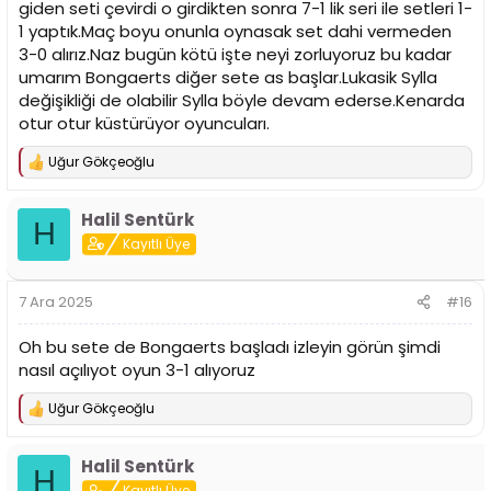
giden seti çevirdi o girdikten sonra 7-1 lik seri ile setleri 1-
1 yaptık.Maç boyu onunla oynasak set dahi vermeden
3-0 alırız.Naz bugün kötü işte neyi zorluyoruz bu kadar
umarım Bongaerts diğer sete as başlar.Lukasik Sylla
değişikliği de olabilir Sylla böyle devam ederse.Kenarda
otur otur küstürüyor oyuncuları.
Uğur Gökçeoğlu
T
e
p
Halil Sentürk
k
H
i
Kayıtlı Üye
l
e
r
7 Ara 2025
#16
:
Oh bu sete de Bongaerts başladı izleyin görün şimdi
nasıl açılıyot oyun 3-1 alıyoruz
Uğur Gökçeoğlu
T
e
p
Halil Sentürk
k
H
i
Kayıtlı Üye