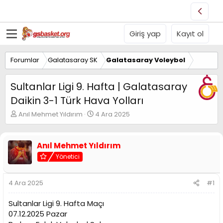
Giriş yap
Kayıt ol
Forumlar
Galatasaray SK
Galatasaray Voleybol
Sultanlar Ligi 9. Hafta | Galatasaray
Daikin 3-1 Türk Hava Yolları
K
B
Anıl Mehmet Yıldırım
4 Ara 2025
o
a
n
ş
u
l
Anıl Mehmet Yıldırım
y
a
Yönetici
u
n
B
g
a
ı
4 Ara 2025
#1
ş
ç
l
t
Sultanlar Ligi 9. Hafta Maçı
a
a
t
r
07.12.2025 Pazar
a
i