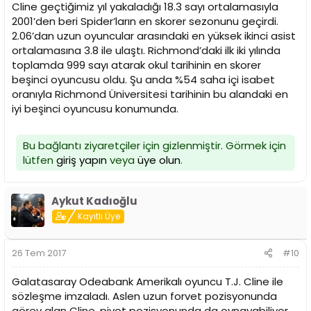
Cline geçtiğimiz yıl yakaladığı 18.3 sayı ortalamasıyla
2001’den beri Spider’ların en skorer sezonunu geçirdi.
2.06’dan uzun oyuncular arasındaki en yüksek ikinci asist
ortalamasına 3.8 ile ulaştı. Richmond’daki ilk iki yılında
toplamda 999 sayı atarak okul tarihinin en skorer
beşinci oyuncusu oldu. Şu anda %54 saha içi isabet
oranıyla Richmond Üniversitesi tarihinin bu alandaki en
iyi beşinci oyuncusu konumunda.
Bu bağlantı ziyaretçiler için gizlenmiştir. Görmek için
lütfen
giriş yapın
veya
üye olun
.
Aykut Kadıoğlu
Kayıtlı Üye
26 Tem 2017
#10
Galatasaray Odeabank Amerikalı oyuncu T.J. Cline ile
sözleşme imzaladı. Aslen uzun forvet pozisyonunda
görev alan Cline, pivot pozisyonunda da oynayabiliyor.