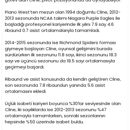
Piano West’ten mezun olan 1994 doğumlu Cline, 2012-
2013 sezonunda NCAA takımı Niagara Purple Eagles ile
başladığı profesyonel kariyerinde ilk yılını 7.9 say 4.6
ribaund 0.7 asist ortalamalarıyla tamamladı.
2014-2015 sezonunda ise Richmond Spiders forması
giymeye başlayan Cline, oyunsal gelişimini burada
sürdürürken ilk sezonunu 11.8 sayı, ikinci sezonunu 18.3
sayı ve üçüncü sezonunu da 18.5 sayı ortalamasıyla
geçirmeyi başardı.
Ribaund ve asist konusunda da kendin geliştiren Cline,
son sezonunda 7.8 ribaundun yanında 5.6 asist
ortalamasını ekledi.
Üçlük isabeti kariyeri boyunca %30’lar seviyesinde olan
Cline, iki sayılıklarda ise 2012-2013 sezonunu %47
ortalamayla tamamlarken, sonraki sezonlarının
hepsinde %50 üzerinde isabet buldu.