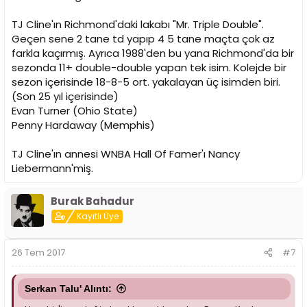
TJ Cline'ın Richmond'daki lakabı "Mr. Triple Double".
Geçen sene 2 tane td yapıp 4 5 tane maçta çok az
farkla kaçırmış. Ayrıca 1988'den bu yana Richmond'da bir
sezonda 11+ double-double yapan tek isim. Kolejde bir
sezon içerisinde 18-8-5 ort. yakalayan üç isimden biri.
(Son 25 yıl içerisinde)
Evan Turner (Ohio State)
Penny Hardaway (Memphis)
TJ Cline'ın annesi WNBA Hall Of Famer'ı Nancy
Liebermann'miş.
Burak Bahadur
Kayıtlı Üye
26 Tem 2017
#7
Serkan Talu' Alıntı: