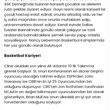
ASK Derneği’nde bulunan kanserli çocuklar ve ailelerini
rutin şekilde ziyaret ediyor. Gayri resmi olarak kanserli bir
çocuk hastayı evlat edindi, onunla arkadaş oldu ve her
iç saha maçından önce onunla muhabbet edip,
antrenmanlara davet ediyor. Kendi evinde Dallas
Evsizler Barınak’ında gönüllü olarak çalışıyor ve tatil
aralarında barınaktakilere yemek servisi yapıp onlarla
sosyalleşiyor. Nancy Lieberman Basketbol Kampları’nda
her yaz gönüllü olarak bulunuyor.
Basketbol Kariyeri
Cline okuldaki son yılına All-Atlantic 10 İlk Takımı’na
girerek başlıyor. SI, onun konferansının en skorer beşinci
oyuncusu olacağını tahmin ediyor, ESPN’den John
Gasaway ise CBB’nin En İyi 25 Oyuncusu’ndan biri
olduğunu düşünüyor. CBS’ten Jon Rothstein tarafından
NCAA’in en değeri bilinmeyen oyuncularından biri olarak
gösteriliyor, Brian Mull ise onun ülkedeki en iyi şut atan
forvetlerden olduğunu söylüyor.