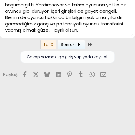
hoşuma gitti. Yardımsever ve takım oyununa yatkın bir
oyuncu gibi duruyor. İçeri girişleri de gayet dengeli.
Benim de oyuncu hakkında bir bilgim yok ama yıllardır
görmediğimiz genç ve potansiyelli oyuncu transferini
yapmış olmak güzel. Hayırlı olsun.
Son
1 of 3
Sonraki
Cevap yazmak için giriş yap yada kayıt ol.
Facebook
X (Twitter)
Bluesky
LinkedIn
Pinterest
Tumblr
WhatsApp
E-posta
Paylaş: