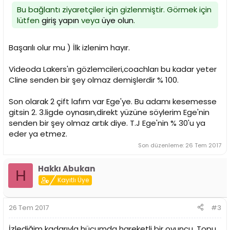
Bu bağlantı ziyaretçiler için gizlenmiştir. Görmek için
lütfen
giriş yapın
veya
üye olun
.
Başarılı olur mu ) İlk izlenim hayır.
Videoda Lakers'ın gözlemcileri,coachları bu kadar yeter
Cline senden bir şey olmaz demişlerdir % 100.
Son olarak 2 çift lafım var Ege'ye. Bu adamı kesemesse
gitsin 2. 3.ligde oynasın,direkt yüzüne söylerim Ege'nin
senden bir şey olmaz artık diye. T.J Ege'nin % 30'u ya
eder ya etmez.
Son düzenleme:
26 Tem 2017
Hakkı Abukan
H
Kayıtlı Üye
26 Tem 2017
#3
İzlediğim kadarıyla hücumda hareketli bir oyuncu. Topu