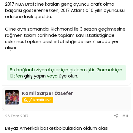
2017 NBA Draft’ine katılan genç oyuncu draft olma
başarısı gösteremezken, 2017 Atlantic 10 yılın oyuncusu
ödülüne layık görüldü.
Cline aynı zamanda, Richmond ile 3 sezon geçirmesine
rağmen takım tarihinde toplam sayı istatistiğinde
sekizinci, toplam asist istatistiğinde ise 7. sırada yer
alıyor.
Bu bağlantı ziyaretçiler için gizlenmiştir. Görmek için
lütfen
giriş yapın
veya
üye olun
.
Kamil Sarper Özsefer
Kayıtlı Üye
26 Tem 2017
#11
Beyaz Amerikalı basketbolculardan oldum olası