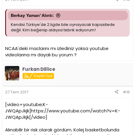
Berkay Yaman' Alıntı:
Kendisi Türkiye'de 2.ligde bile oynayacak kapasitede
değil. Kim beğenip aldıysa tebrik ediyorum!
NCAA'deki maclarını mı izlediniz yoksa youtube
videolarına mı dayalı bu yorum ?
Furkan Dillice
Kayıtlı Üye
27 Tem 2017
#16
[video=youtube;K-
JWQApJkjk]https://www.youtube.com/watch?v=K-
JWQApJkjk[/video]
Alınabilir bir risk olarak gördüm. Kolej basketbolunda