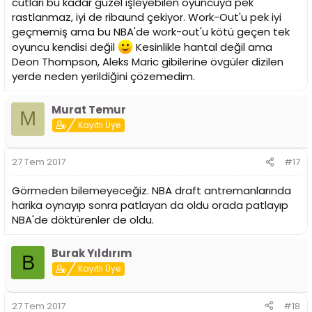
cutları bu kadar güzel işleyebilen oyuncuya pek
rastlanmaz, iyi de ribaund çekiyor. Work-Out'u pek iyi
geçmemiş ama bu NBA'de work-out'u kötü geçen tek
oyuncu kendisi değil
Kesinlikle hantal değil ama
Deon Thompson, Aleks Maric gibilerine övgüler dizilen
yerde neden yerildiğini çözemedim.
Murat Temur
M
Kayıtlı Üye
27 Tem 2017
#17
Görmeden bilemeyeceğiz. NBA draft antremanlarında
harika oynayıp sonra patlayan da oldu orada patlayıp
NBA'de döktürenler de oldu.
Burak Yıldırım
B
Kayıtlı Üye
27 Tem 2017
#18