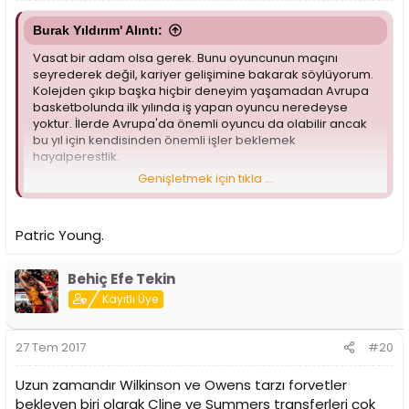
Burak Yıldırım' Alıntı:
Vasat bir adam olsa gerek. Bunu oyuncunun maçını
seyrederek değil, kariyer gelişimine bakarak söylüyorum.
Kolejden çıkıp başka hiçbir deneyim yaşamadan Avrupa
basketbolunda ilk yılında iş yapan oyuncu neredeyse
yoktur. İlerde Avrupa'da önemli oyuncu da olabilir ancak
bu yıl için kendisinden önemli işler beklemek
hayalperestlik.
Genişletmek için tıkla ...
7. yabancı olarak rotasyonu genişletme amacıyla
alındıysa takım içindeki küçük rolü düşünüldüğünde
üzerine çok da kafa yormaya gerek yok. Kısıtlı sürelerde
Patric Young.
elinden geleni yapacaktır. Yok 6 yabancı alacaksak
dolayısıyla ana rotasyonun bir parçası olacaksa hayal
kırıklığı olur
Behiç Efe Tekin
Kayıtlı Üye
27 Tem 2017
#20
Uzun zamandır Wilkinson ve Owens tarzı forvetler
bekleyen biri olarak Cline ve Summers transferleri çok