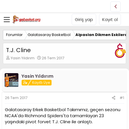
Giriş yap
Kayıt ol
Forumlar
Galatasaray Basketbol
Alpaslan Dikmen Eskilerd
T.J. Cline
K
B
Yasin Yıldırım
26 Tem 2017
o
a
n
ş
u
l
Yasin Yıldırım
y
a
Kayıtlı Üye
u
n
B
g
a
ı
26 Tem 2017
#1
ş
ç
l
t
Galatasaray Erkek Basketbol Takımımız, geçen sezonu
a
a
t
r
NCAA'da Richmond Spiders'ta tamamlayan 23
a
i
yaşındaki pivot forvet T.J. Cline ile anlaştı.
n
h