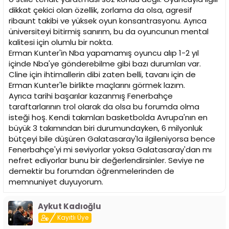
dikkat çekici olan özellik, zorlama da olsa, agresif
ribaunt takibi ve yüksek oyun konsantrasyonu. Ayrıca
üniversiteyi bitirmiş sanırım, bu da oyuncunun mental
kalitesi için olumlu bir nokta.
Erman Kunter'in Nba yapamamış oyuncu alıp 1-2 yıl
içinde Nba'ye gönderebilme gibi bazı durumları var.
Cline için ihtimallerin dibi zaten belli, tavanı için de
Erman Kunter'le birlikte maçlarını görmek lazım.
Ayrıca tarihi başarılar kazanmış Fenerbahçe
taraftarlarının trol olarak da olsa bu forumda olma
isteği hoş. Kendi takımları basketbolda Avrupa'nın en
büyük 3 takımından biri durumundayken, 6 milyonluk
bütçeyi bile düşüren Galatasaray'la ilgileniyorsa bence
Fenerbahçe'yi mi seviyorlar yoksa Galatasaray'dan mı
nefret ediyorlar bunu bir değerlendirsinler. Seviye ne
demektir bu forumdan öğrenmelerinden de
memnuniyet duyuyorum.
Aykut Kadıoğlu
Kayıtlı Üye