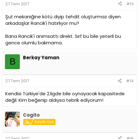
27 Tem 2017
#13
Şut mekaniğine kötü diyip tehdit oluşturmaz diyen
arkadaşlar Rancik'i hatırlıyor mu?
Bana Rancik'i anımsattı direkt. Sırf bu bile yeterli bu
gence olumlu bakmama.
Berkay Yaman
B
27 Tem 2017
#14
Kendisi Türkiye'de 2.ligde bile oynayacak kapasitede
değil. Kim beğenip aldıysa tebrik ediyorum!
Cogito
Kayıtlı Üye
27 Tem 2017
#15