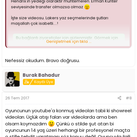
Hendrix'in yedeği olaraktır muhtemelen. Erman Kunter
seviyesinde transfer olmazsa olmaz
İşte size videosu. Lakers yaz seçmelerinde şutları
maşallah çok isabetli....!
Bu bağlantı ziyaretçiler için gizlenmiştir. Görmek için
Genişletmek için tıkla ...
lütfen
giriş yapın
veya
üye olun
.
Başarılı olur mu ) İlk izlenim hayır.
Nefessiz okudum. Bravo doğrusu.
Videoda Lakers'ın gözlemcileri,coachları bu kadar yeter
Cline senden bir şey olmaz demişlerdir % 100.
Burak Bahadur
Kayıtlı Üye
Son olarak 2 çift lafım var Ege'ye. Bu adamı kesemesse
gitsin 2. 3.ligde oynasın,direkt yüzüne söylerim Ege'nin
senden bir şey olmaz artık diye. T.J Ege'nin % 30'u ya eder
26 Tem 2017
#8
ya etmez.
Oyuncunun youtube'a konmuş videoları tabii ki showreel
videoları. Üçlük atışı falan var videolarda ama ben
olsam koymazdım
Çünkü o stilde şut atan bi
oyuncunun 14 yaş üzeri herhangi bir profesyonel maçta
o stille tehdit yaratması söz konuu değil. Oyuncuyla ilgili