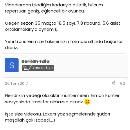
i
Videolardan izlediğim kadarıyla atletik, hücum
repertuarı geniş, eğlenceli bir oyuncu.
Geçen sezon 35 maçta 18,5 sayı, 7.8 ribaund, 5.6 asist
ortalamalarıyla oynamış.
Yeni transferimize takımımızın forması altında başarılar
dileriz.
Serkan Talu
S
Yasaklı Üye
26 Tem 2017
#2
Hendrix'in yedeği olaraktır muhtemelen. Erman Kunter
seviyesinde transfer olmazsa olmaz
İşte size videosu. Lakers yaz seçmelerinde şutları
maşallah çok isabetli....!