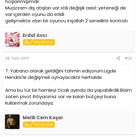
hoşlanmışımdır
Muazzam dış atışları var stili değişik asist yeteneği de
var içerden oyunu da etkili
gelişmekte olan bir oyuncu inşallah 2 seneliktir kontratı
Erdal Avcı
Kayıtlı Üye
26 Tem 2017
#12
7. Yabancı olarak geldiğini tahmin ediyorum.Ligde
Hendrix'le değişmeli oynayacaktır herhalde.
Ama bu tür bir hamleyi Ocak ayında da yapabilirdik.Bizim
zaten pivot ihtiyacımız var ve kalan bütçeyi buna
kullanmak zorundayız.
Melik Cem Koşar
Kayıtlı Üye