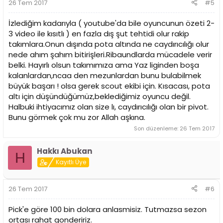
26 Tem 2017
#5
İzlediğim kadarıyla ( youtube'da bile oyuncunun özeti 2-
3 video ile kısıtlı ) en fazla dış şut tehtidi olur rakip
takımlara.Onun dışında pota altında ne caydırıcılığı olur
nede ahım şahım bitirişleri.Ribaundlarda mücadele verir
belki. Hayırlı olsun takımımıza ama Yaz liginden boşa
kalanlardan,ncaa den mezunlardan bunu bulabilmek
büyük başarı ! olsa gerek scout ekibi için. Kısacası, pota
altı için düşündüğümüz,beklediğimiz oyuncu değil.
Halbuki ihtiyacımız olan size lı, caydırıcılığı olan bir pivot.
Bunu görmek çok mu zor Allah aşkına.
Son düzenleme:
26 Tem 2017
Hakkı Abukan
H
Kayıtlı Üye
26 Tem 2017
#6
Pick'e göre 100 bin dolara anlasmisiz. Tutmazsa sezon
ortası rahat gondeririz.