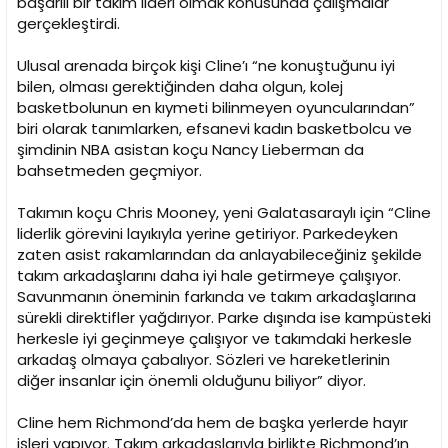
başarılı bir takım lideri olmak konusunda çalışmalar
gerçekleştirdi.
Ulusal arenada birçok kişi Cline’ı “ne konuştuğunu iyi
bilen, olması gerektiğinden daha olgun, kolej
basketbolunun en kıymeti bilinmeyen oyuncularından”
biri olarak tanımlarken, efsanevi kadın basketbolcu ve
şimdinin NBA asistan koçu Nancy Lieberman da
bahsetmeden geçmiyor.
Takımın koçu Chris Mooney, yeni Galatasaraylı için “Cline
liderlik görevini layıkıyla yerine getiriyor. Parkedeyken
zaten asist rakamlarından da anlayabileceğiniz şekilde
takım arkadaşlarını daha iyi hale getirmeye çalışıyor.
Savunmanın öneminin farkında ve takım arkadaşlarına
sürekli direktifler yağdırıyor. Parke dışında ise kampüsteki
herkesle iyi geçinmeye çalışıyor ve takımdaki herkesle
arkadaş olmaya çabalıyor. Sözleri ve hareketlerinin
diğer insanlar için önemli olduğunu biliyor” diyor.
Cline hem Richmond’da hem de başka yerlerde hayır
işleri yapıyor. Takım arkadaşlarıyla birlikte Richmond’ın