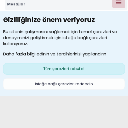
Mesajlar
Gizliliğinize önem veriyoruz
7388
Kullanıcılar
Bu sitenin çalışmasını sağlamak için temel
çerezleri
ve
deneyiminizi geliştirmek için isteğe bağlı çerezleri
borabekirogluu
kullanıyoruz.
Son üye
Daha fazla bilgi edinin ve tercihlerinizi yapılandırın
Bize ulaşın
Şartlar ve kurallar
Gizlilik politikası
Çerezler
Yardım
Ana sayfa
R
Tüm çerezleri kabul et
S
S
Galatasaray Basketbol | GS Basket Taraftar Platformu
İsteğe bağlı çerezleri reddedin
®
Community platform by XenForo
© 2010-2026 XenForo Ltd.
XenForo Türkçe 🇹🇷 Destek Forumu –
XenWp.Com