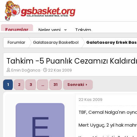
Forumlar
Neler yeni
Takvim
Forumlar
Galatasaray Basketbol
Galatasaray Erkek Bas
Tahkim -5 Puanlık Cezamızı Kaldırd
K
B
Emin Doğanca
22 Kas 2009
o
a
n
ş
1
2
3
…
31
Sonraki
u
l
y
a
u
n
22 Kas 2009
B
g
a
ı
TBF, Cemal Nalga'nın oyna
E
ş
ç
l
t
Mert Uyguç, 2 yıl hak mahr
a
a
t
r
a
i