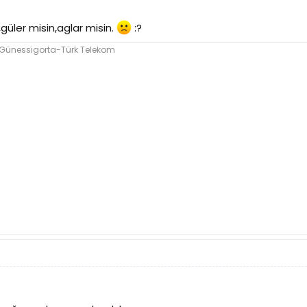
güler misin,aglar misin.
:?
 Günessigorta-Türk Telekom