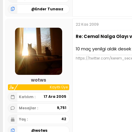
@
Ender Tunasız
22 Kas 2009
Re: Cemal Nalga Olayı 
10 maç yenilgi aldık desek 
https://twitter.com/kerem_sec
wotws
Kayıtlı Üye
17 Ara 2005
Katılım
9,751
Mesajlar
42
Yaş
@
wotws