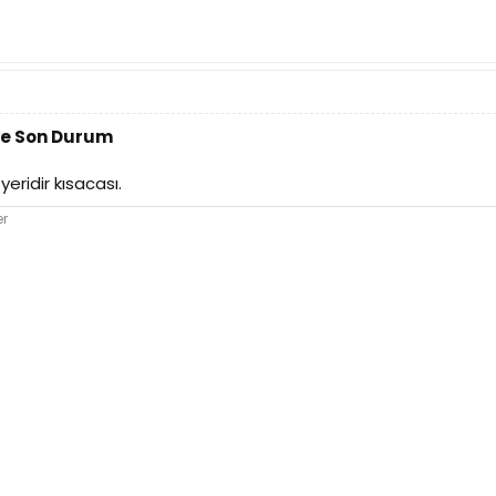
ve Son Durum
yeridir kısacası.
er