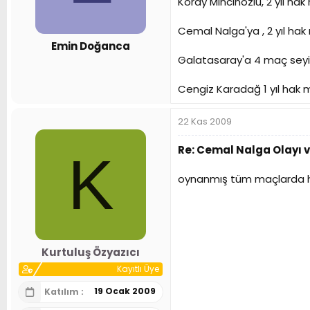
Koray Mincinözlü, 2 yıl ha
n
h
i
Cemal Nalga'ya , 2 yıl hak
Emin Doğanca
Galatasaray'a 4 maç seyir
Cengiz Karadağ 1 yıl hak m
22 Kas 2009
Re: Cemal Nalga Olayı 
K
oynanmış tüm maçlarda hükm
Kurtuluş Özyazıcı
Kayıtlı Üye
19 Ocak 2009
Katılım