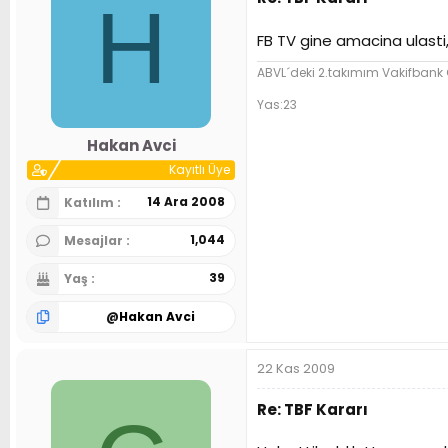
H
FB TV gine amacina ulasti,
ABVL´deki 2.takımım Vakifbank
Yas:23
Hakan Avci
Kayıtlı Üye
14 Ara 2008
Katılım
1,044
Mesajlar
39
Yaş
@
Hakan Avci
22 Kas 2009
Re: TBF Kararı