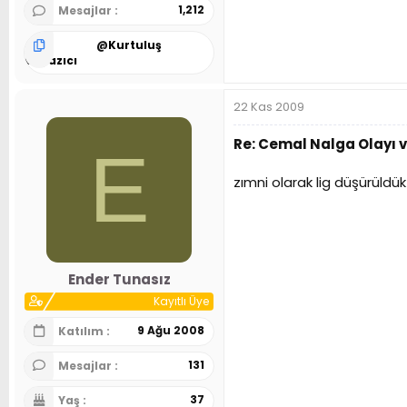
1,212
Mesajlar
@
Kurtuluş
Özyazıcı
22 Kas 2009
Re: Cemal Nalga Olayı 
E
zımni olarak lig düşürüldük
Ender Tunasız
Kayıtlı Üye
9 Ağu 2008
Katılım
131
Mesajlar
37
Yaş