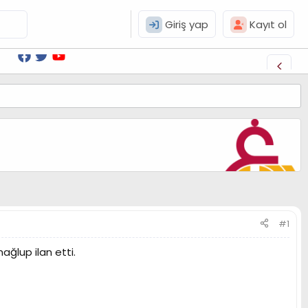
Giriş yap
Kayıt ol
#1
ğlup ilan etti.