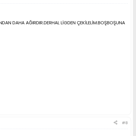
RARINDAN DAHA AĞIRDIR.DERHAL LİGDEN ÇEKİLELİM.BOŞBOŞUNA
#8