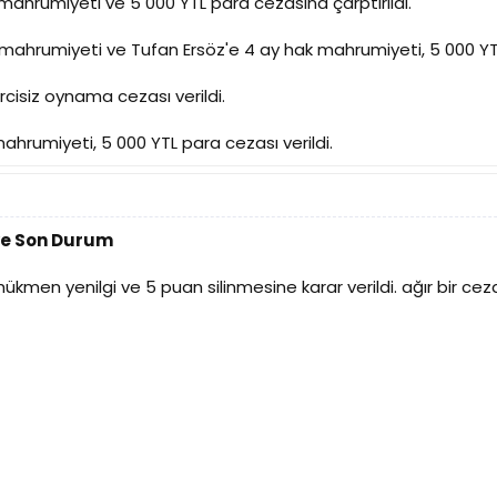
k mahrumiyeti ve 5 000 YTL para cezasına çarptırıldı.
 mahrumiyeti ve Tufan Ersöz'e 4 ay hak mahrumiyeti, 5 000 YTL
cisiz oynama cezası verildi.
ahrumiyeti, 5 000 YTL para cezası verildi.
ve Son Durum
en yenilgi ve 5 puan silinmesine karar verildi. ağır bir ceza