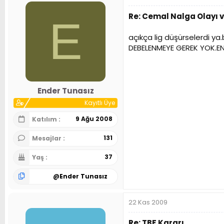
Re: Cemal Nalga Olayı 
E
açıkça lig düşürselerdi y
DEBELENMEYE GEREK YOK.EN 
Ender Tunasız
Kayıtlı Üye
9 Ağu 2008
Katılım
131
Mesajlar
37
Yaş
@
Ender Tunasız
22 Kas 2009
Re: TBF Kararı