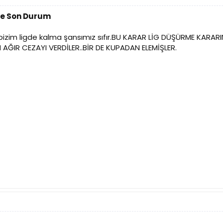
ve Son Durum
a.bizim ligde kalma şansımız sıfır.BU KARAR LİG DÜŞÜRME KA
AĞIR CEZAYI VERDİLER..BİR DE KUPADAN ELEMİŞLER.