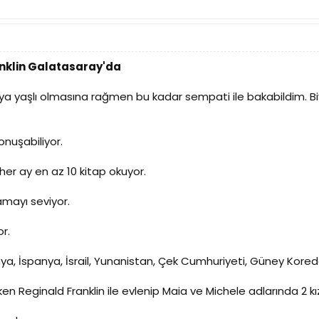
anklin Galatasaray'da
cuya yaşlı olmasına rağmen bu kadar sempati ile bakabildim. 
nuşabiliyor.
p her ay en az 10 kitap okuyor.
mayı seviyor.
r.
ya, İspanya, İsrail, Yunanistan, Çek Cumhuriyeti, Güney Kore
n Reginald Franklin ile evlenip Maia ve Michele adlarında 2 kız