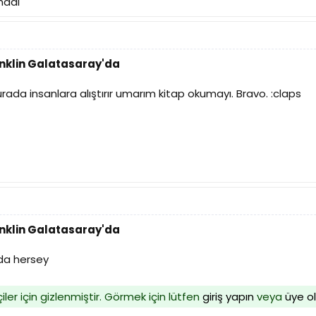
nadı
anklin Galatasaray'da
urada insanlara alıştırır umarım kitap okumayı. Bravo. :claps
anklin Galatasaray'da
nda hersey
iler için gizlenmiştir. Görmek için lütfen
giriş yapın
veya
üye o