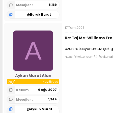
8,169
Mesajlar
@
Burak Barut
17 Tem 2008
Re: Taj Mc-Williams Fr
A
uzun rotasyonumuz çok gel
https://twitter.com/#!/aykuna
Aykun Murat Alan
Kayıtlı Üye
6 Ağu 2007
Katılım
1,944
Mesajlar
@
Aykun Murat