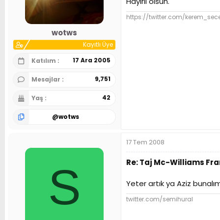
Hayırlı olsun.
n
h
i
https://twitter.com/kerem_sec
wotws
Kayıtlı Üye
17 Ara 2005
Katılım
9,751
Mesajlar
42
Yaş
@
wotws
17 Tem 2008
Re: Taj Mc-Williams Fr
S
Yeter artık ya Aziz bunalı
twitter.com/semihural