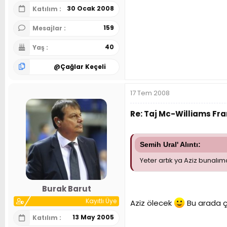
30 Ocak 2008
Katılım
159
Mesajlar
40
Yaş
@
Çağlar Keçeli
17 Tem 2008
Re: Taj Mc-Williams Fr
Semih Ural' Alıntı:
Yeter artık ya Aziz bunalım
Burak Barut
Kayıtlı Üye
Aziz ölecek
Bu arada ço
13 May 2005
Katılım