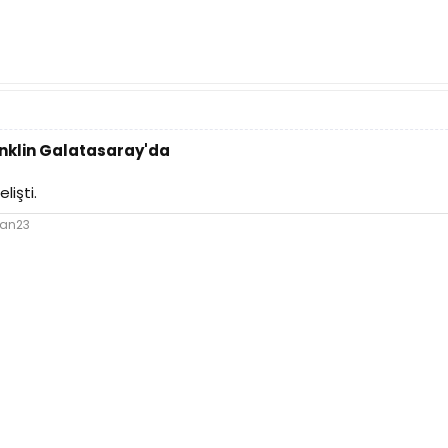
anklin Galatasaray'da
işti.
lan23