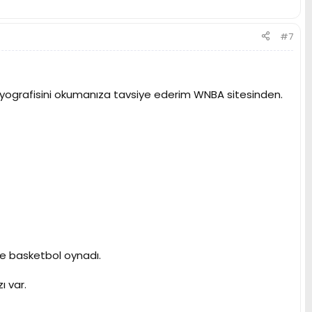
#7
Biyografisini okumanıza tavsiye ederim WNBA sitesinden.
de basketbol oynadı.
ı var.