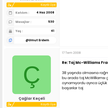
Kayıtlı Üye
4 Haz 2008
Katılım
530
Mesajlar
41
Yaş
@
Umut Erdem
17 Tem 2008
Re: Taj Mc-Williams Fr
Ç
38 yaşında olmasına rağme
bu arada taj McWilliamsı 
oynamıyordu ayrıca üçlük 
başarılar taj
Çağlar Keçeli
Kayıtlı Üye