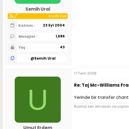
Semih Ural
Kayıtlı Üye
23 Eyl 2004
Katılım
1,686
Mesajlar
43
Yaş
@
Semih Ural
17 Tem 2008
Re: Taj Mc-Williams Fr
U
Yerinde bir transfer chant
Rashid sen olmasan ne yaparız.
Umut Erdem