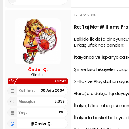
Alan
17 Tem 2008
Re: Taj Mc-Williams Fr
Belkide ilk defa bir oyun
Birkaç ufak not benden:
İtalyanca ve İspanyolca ko
Şiir ve kısa hikayeler yazı
Önder Ç.
Yönetici
X-Box ve Playstation oyna
Admin
30 Ağu 2004
Katılım
Güreşe oldukça ilgi duyuyo
15,039
Mesajlar
İtalya, Lüksemburg, Alman
120
Yaş
İtalyada basketbol oynarke
@
Önder Ç.