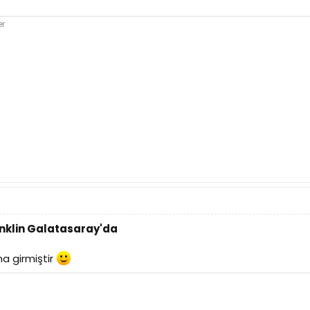
er
anklin Galatasaray'da
ma girmiştir