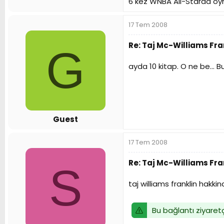
6 kez WNBA All-Starda oy
17 Tem 2008
Re: Taj Mc-Williams Fr
G
ayda 10 kitap. O ne be... B
Guest
17 Tem 2008
Re: Taj Mc-Williams Fr
S
taj williams franklin hakki
Bu bağlantı ziyaretç