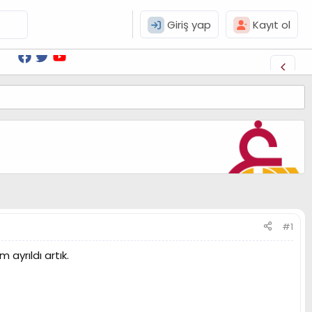
Giriş yap
Kayıt ol
#1
ayrıldı artık.