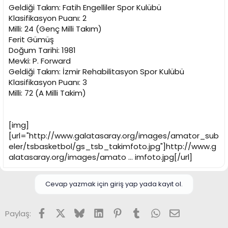
Geldiği Takım: Fatih Engelliler Spor Kulübü
Klasifikasyon Puanı: 2
Milli: 24 (Genç Milli Takım)
Ferit Gümüş
Doğum Tarihi: 1981
Mevki: P. Forward
Geldiği Takım: İzmir Rehabilitasyon Spor Kulübü
Klasifikasyon Puanı: 3
Milli: 72 (A Milli Takim)
[img]
[url="http://www.galatasaray.org/images/amator_sub
eler/tsbasketbol/gs_tsb_takimfoto.jpg"]http://www.g
alatasaray.org/images/amato ... imfoto.jpg[/url]
Cevap yazmak için giriş yap yada kayıt ol.
Facebook
X (Twitter)
Bluesky
LinkedIn
Pinterest
Tumblr
WhatsApp
E-posta
Paylaş: