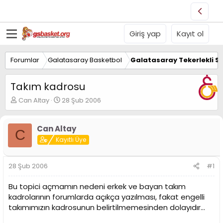
Giriş yap
Kayıt ol
Forumlar
Galatasaray Basketbol
Galatasaray Tekerlekli S
Takım kadrosu
K
B
Can Altay
28 Şub 2006
o
a
n
ş
u
l
Can Altay
C
y
a
Kayıtlı Üye
u
n
B
g
a
ı
28 Şub 2006
#1
ş
ç
l
t
Bu topici açmamın nedeni erkek ve bayan takım
a
a
kadrolarının forumlarda açıkça yazılması, fakat engelli
t
r
takımımızın kadrosunun belirtilmemesinden dolayıdır...
a
i
n
h