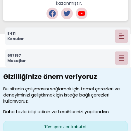
kazanmıştır.
8411
Konular
687197
Mesajlar
Gizliliğinize önem veriyoruz
7388
Kullanıcılar
Bu sitenin çalışmasını sağlamak için temel
çerezleri
ve
deneyiminizi geliştirmek için isteğe bağlı çerezleri
borabekirogluu
kullanıyoruz.
Son üye
Daha fazla bilgi edinin ve tercihlerinizi yapılandırın
Bize ulaşın
Şartlar ve kurallar
Gizlilik politikası
Çerezler
Yardım
Ana sayfa
R
Tüm çerezleri kabul et
S