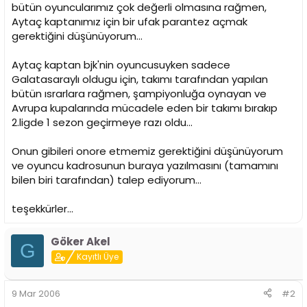
i
bütün oyuncularımız çok değerli olmasına rağmen,
Aytaç kaptanımız için bir ufak parantez açmak
gerektiğini düşünüyorum...
Aytaç kaptan bjk'nin oyuncusuyken sadece
Galatasaraylı oldugu için, takımı tarafından yapılan
bütün ısrarlara rağmen, şampiyonluğa oynayan ve
Avrupa kupalarında mücadele eden bir takımı bırakıp
2.ligde 1 sezon geçirmeye razı oldu...
Onun gibileri onore etmemiz gerektiğini düşünüyorum
ve oyuncu kadrosunun buraya yazılmasını (tamamını
bilen biri tarafından) talep ediyorum...
teşekkürler...
Göker Akel
G
Kayıtlı Üye
9 Mar 2006
#2