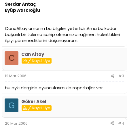
Serdar Antaç
Eyüp Atırcıoğlu
CanuAltay umarım bu bilgiler yeterlidir.Ama bu kadar
başarılı bir takıma sahip olmamıza rağmen hakettikleri
ilgiyi göremediklerini düşünüyorum.
Can Altay
C
Kayıtlı Üye
12 Mar 2006
#3
bu ayki dergide oyuncularımızla röportajlar var...
Göker Akel
G
Kayıtlı Üye
20 Mar 2006
#4