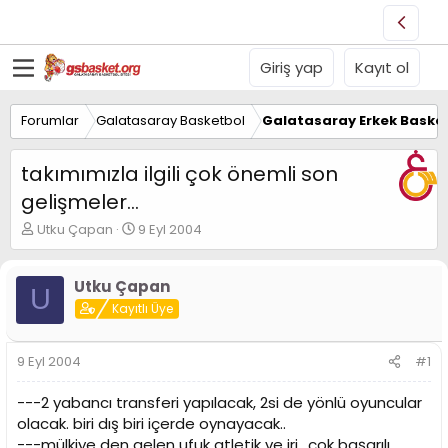
Giriş yap
Kayıt ol
Forumlar
Galatasaray Basketbol
Galatasaray Erkek Basket
takımımızla ilgili çok önemli son
gelişmeler...
K
B
Utku Çapan
9 Eyl 2004
o
a
n
ş
u
l
Utku Çapan
U
y
a
Kayıtlı Üye
u
n
B
g
a
ı
9 Eyl 2004
#1
ş
ç
l
t
---2 yabancı transferi yapılacak, 2si de yönlü oyuncular
a
a
olacak. biri dış biri içerde oynayacak..
t
r
---mülkiye den gelen ufuk atletik ve iri.. çok başarılı
a
i