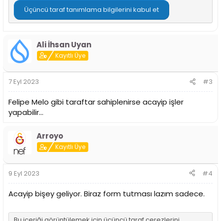
Üçüncü taraf tanımlama bilgilerini kabul et
Ali İhsan Uyan
Kayıtlı Üye
7 Eyl 2023
#3
Felipe Melo gibi taraftar sahiplenirse acayip işler
yapabilir...
Arroyo
Kayıtlı Üye
9 Eyl 2023
#4
Acayip bişey geliyor. Biraz form tutması lazım sadece.
Bu içeriği görüntülemek için üçüncü taraf çerezlerini