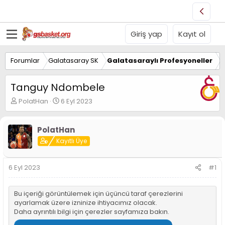
Giriş yap
Kayıt ol
Forumlar
Galatasaray SK
Galatasaraylı Profesyoneller
Tanguy Ndombele
K
B
PolatHan
6 Eyl 2023
o
a
n
ş
u
l
PolatHan
y
a
Kayıtlı Üye
u
n
B
g
a
ı
6 Eyl 2023
#1
ş
ç
l
t
a
a
Bu içeriği görüntülemek için üçüncü taraf çerezlerini
t
r
ayarlamak üzere izninize ihtiyacımız olacak.
a
i
Daha ayrıntılı bilgi için
çerezler sayfamıza
bakın.
n
h