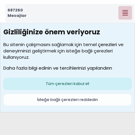
687260
Mesajlar
Gizliliğinize önem veriyoruz
7388
Kullanıcılar
Bu sitenin çalışmasını sağlamak için temel
çerezleri
ve
deneyiminizi geliştirmek için isteğe bağlı çerezleri
borabekirogluu
kullanıyoruz.
Son üye
Daha fazla bilgi edinin ve tercihlerinizi yapılandırın
Bize ulaşın
Şartlar ve kurallar
Gizlilik politikası
Çerezler
Yardım
Ana sayfa
R
Tüm çerezleri kabul et
S
S
Galatasaray Basketbol | GS Basket Taraftar Platformu
İsteğe bağlı çerezleri reddedin
®
Community platform by XenForo
© 2010-2026 XenForo Ltd.
XenForo Türkçe 🇹🇷 Destek Forumu –
XenWp.Com