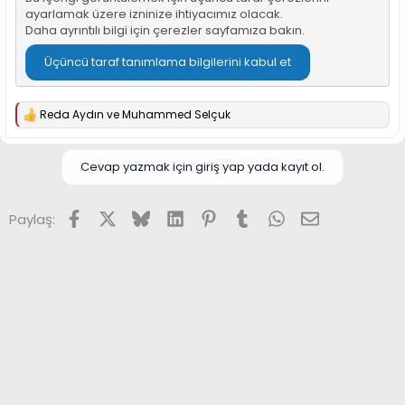
ayarlamak üzere izninize ihtiyacımız olacak.
Daha ayrıntılı bilgi için
çerezler sayfamıza
bakın.
Üçüncü taraf tanımlama bilgilerini kabul et
Reda Aydın
ve
Muhammed Selçuk
T
e
p
k
Cevap yazmak için giriş yap yada kayıt ol.
i
l
e
Facebook
X (Twitter)
Bluesky
LinkedIn
Pinterest
Tumblr
WhatsApp
E-posta
Paylaş:
r
: