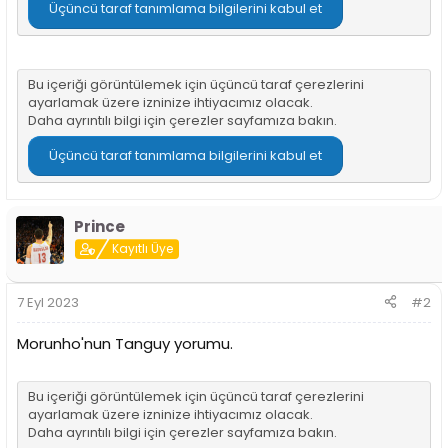
i
Üçüncü taraf tanımlama bilgilerini kabul et
Bu içeriği görüntülemek için üçüncü taraf çerezlerini
ayarlamak üzere izninize ihtiyacımız olacak.
Daha ayrıntılı bilgi için
çerezler sayfamıza
bakın.
Üçüncü taraf tanımlama bilgilerini kabul et
Prince
Kayıtlı Üye
7 Eyl 2023
#2
Morunho'nun Tanguy yorumu.
Bu içeriği görüntülemek için üçüncü taraf çerezlerini
ayarlamak üzere izninize ihtiyacımız olacak.
Daha ayrıntılı bilgi için
çerezler sayfamıza
bakın.