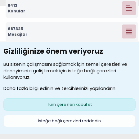
8413
Konular
687325
Mesajlar
Gizliliğinize önem veriyoruz
7390
Kullanıcılar
Bu sitenin çalışmasını sağlamak için temel
çerezleri
ve
deneyiminizi geliştirmek için isteğe bağlı çerezleri
MosesBrownHayranı
kullanıyoruz.
Son üye
Daha fazla bilgi edinin ve tercihlerinizi yapılandırın
Bize ulaşın
Şartlar ve kurallar
Gizlilik politikası
Çerezler
Yardım
Ana sayfa
R
Tüm çerezleri kabul et
S
S
Galatasaray Basketbol | GS Basket Taraftar Platformu
İsteğe bağlı çerezleri reddedin
®
Community platform by XenForo
© 2010-2026 XenForo Ltd.
XenForo Türkçe 🇹🇷 Destek Forumu –
XenWp.Com