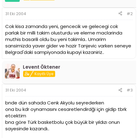
31 Eki 2004
#2
Cok kisa zamanda yeni, gencecik ve gelecegi cok
parlak bir milli takim olusturdu ve eleme maclarinda
muthis basarili oldu bu yeni takimla.. Umarim
sansimizda yaver gider ve hazir Tanjevic varken seneye
Belgrad'daki sampiyonada kupayi kazaniriz..
Levent Öktener
Kayıtlı Üye
31 Eki 2004
#3
bnde dün sahada Cenk Akyolu seyrederken
ona bu kdr oynamasını cesaretlendirdği için gidip tbrk
etcektim
bna göre Türk basketbolu çok büyük bir yıldızı onun
sayesinde kazandı..