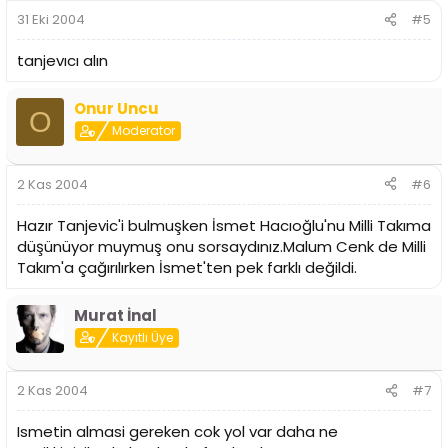
31 Eki 2004
#5
tanjevıcı alın
Onur Uncu
O
Moderator
2 Kas 2004
#6
Hazır Tanjevic'i bulmuşken İsmet Hacıoğlu'nu Milli Takıma
düşünüyor muymuş onu sorsaydınız.Malum Cenk de Milli
Takım'a çağırılırken İsmet'ten pek farklı değildi.
Murat İnal
Kayıtlı Üye
2 Kas 2004
#7
Ismetin almasi gereken cok yol var daha ne