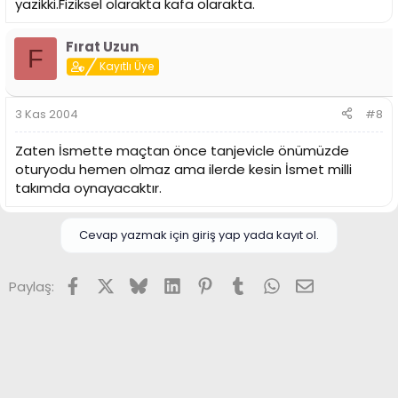
yazikki.Fiziksel olarakta kafa olarakta.
Fırat Uzun
F
Kayıtlı Üye
3 Kas 2004
#8
Zaten İsmette maçtan önce tanjevicle önümüzde
oturyodu hemen olmaz ama ilerde kesin İsmet milli
takımda oynayacaktır.
Cevap yazmak için giriş yap yada kayıt ol.
Facebook
X (Twitter)
Bluesky
LinkedIn
Pinterest
Tumblr
WhatsApp
E-posta
Paylaş: