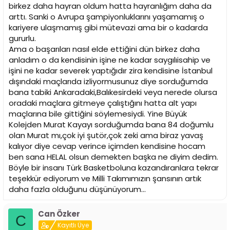
i
birkez daha hayran oldum hatta hayranlığım daha da
arttı. Sanki o Avrupa şampiyonluklarını yaşamamış o
kariyere ulaşmamış gibi mütevazi ama bir o kadarda
gururlu.
Ama o başarıları nasıl elde ettiğini dün birkez daha
anladım o da kendisinin işine ne kadar saygılıisahip ve
işini ne kadar severek yaptığıdır zira kendisine İstanbul
dışındaki maçlarıda izliyormusunuz diye sorduğumda
bana tabiki Ankaradaki,Balıkesirdeki veya nerede olursa
oradaki maçlara gitmeye çalıştığını hatta alt yapı
maçlarına bile gittiğini söylemesiydi. Yine Büyük
Kolejden Murat Kayayı sorduğumda bana 84 doğumlu
olan Murat mı,çok iyi şutör,çok zeki ama biraz yavaş
kalıyor diye cevap verince içimden kendisine hocam
ben sana HELAL olsun demekten başka ne diyim dedim.
Böyle bir insanı Türk Basketboluna kazandıranlara tekrar
teşekkür ediyorum ve Milli Takımımızın şansının artık
daha fazla olduğunu düşünüyorum...
Can Özker
C
Kayıtlı Üye