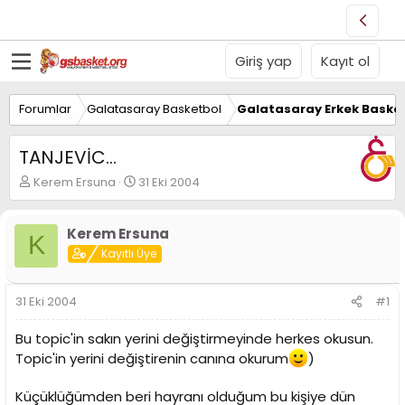
Giriş yap
Kayıt ol
Forumlar
Galatasaray Basketbol
Galatasaray Erkek Basket
TANJEVİC...
K
B
Kerem Ersuna
31 Eki 2004
o
a
n
ş
u
l
Kerem Ersuna
K
y
a
Kayıtlı Üye
u
n
B
g
a
ı
31 Eki 2004
#1
ş
ç
l
t
Bu topic'in sakın yerini değiştirmeyinde herkes okusun.
a
a
Topic'in yerini değiştirenin canına okurum
)
t
r
a
i
n
h
Küçüklüğümden beri hayranı olduğum bu kişiye dün