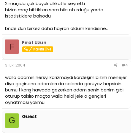
2 maçıda çok büyük dikkatle seyretti
bizim maç bittikten sora bile oturduğu yerde
istatistiklere bakıodu
bnde dün birkez daha hayran oldum kendisine..
Fırat Uzun
F
Kayıtlı Üye
31 Eki 2004
#4
walla adamın hersyı karızmaydı kardeşim bizim menejer
diye geçinene adamları da salonda görüyoz hepsinin
burnu 1 karış hawada gezerken adam senin benim gibi
oturup takılıo maçta walla helal jele o gençleri
oynatması yokmu
Guest
G