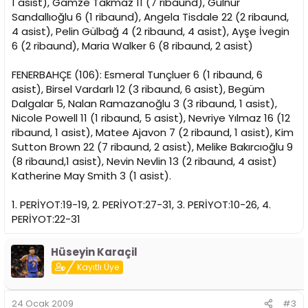
1 asist), Gamze Takmaz 11 (7 ribaund), Gülnur
Sandallıoğlu 6 (1 ribaund), Angela Tisdale 22 (2 ribaund,
4 asist), Pelin Gülbağ 4 (2 ribaund, 4 asist), Ayşe İvegin
6 (2 ribaund), Maria Walker 6 (8 ribaund, 2 asist)
FENERBAHÇE (106): Esmeral Tunçluer 6 (1 ribaund, 6
asist), Birsel Vardarlı 12 (3 ribaund, 6 asist), Begüm
Dalgalar 5, Nalan Ramazanoğlu 3 (3 ribaund, 1 asist),
Nicole Powell 11 (1 ribaund, 5 asist), Nevriye Yılmaz 16 (12
ribaund, 1 asist), Matee Ajavon 7 (2 ribaund, 1 asist), Kim
Sutton Brown 22 (7 ribaund, 2 asist), Melike Bakırcıoğlu 9
(8 ribaund,1 asist), Nevin Nevlin 13 (2 ribaund, 4 asist)
Katherine May Smith 3 (1 asist).
1. PERİYOT:19-19, 2. PERİYOT:27-31, 3. PERİYOT:10-26, 4.
PERİYOT:22-31
Hüseyin Karaçil
Kayıtlı Üye
24 Ocak 2009
#3