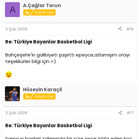
A.Çağlar Torun
A
Kayıtlı Üye
3 Şub 2009
#16
Re: Türkiye Bayanlar Basketbol Ligi
Bahçeşehir'in galibiyeti şaşırttı epeyce,atlamışım orayı
teşekkürler bilgi için.=)
Hüseyin Karaçil
Kayıtlı Üye
3 Şub 2009
#17
Re: Türkiye Bayanlar Basketbol Ligi
Samsun basket takımında bir süre önce istifa eden koç