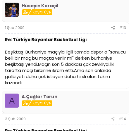
Hüseyin Karaçil
Kayıtlı Üye
1 Şub 2009
#13
Re: Türkiye Bayanlar Basketbol Ligi
Beşiktaş-Burhaniye maçıyla ilgili tamda dspor a "sonucu
belli bir maç bu maçta verilir mi" derken burhaniye
beşiktaşı yendi.Maçın son 5 dakikası çok zevkliydi.İki
tarafta maçı birbirine ikram etti.Ama son anlarda
galibiyeti daha çok isteyen daha hırslı olan takım
kazandı.
A.Çağlar Torun
A
Kayıtlı Üye
3 Şub 2009
#14
Re: Türkiye Bayanlar Basketbol Ligi