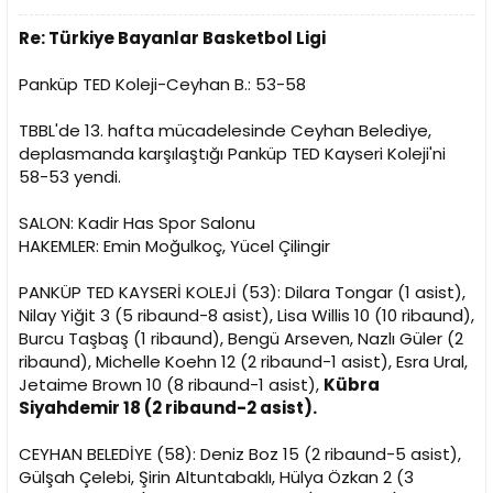
Re: Türkiye Bayanlar Basketbol Ligi
Panküp TED Koleji-Ceyhan B.: 53-58
TBBL'de 13. hafta mücadelesinde Ceyhan Belediye,
deplasmanda karşılaştığı Panküp TED Kayseri Koleji'ni
58-53 yendi.
SALON: Kadir Has Spor Salonu
HAKEMLER: Emin Moğulkoç, Yücel Çilingir
PANKÜP TED KAYSERİ KOLEJİ (53): Dilara Tongar (1 asist),
Nilay Yiğit 3 (5 ribaund-8 asist), Lisa Willis 10 (10 ribaund),
Burcu Taşbaş (1 ribaund), Bengü Arseven, Nazlı Güler (2
ribaund), Michelle Koehn 12 (2 ribaund-1 asist), Esra Ural,
Jetaime Brown 10 (8 ribaund-1 asist),
Kübra
Siyahdemir 18 (2 ribaund-2 asist).
CEYHAN BELEDİYE (58): Deniz Boz 15 (2 ribaund-5 asist),
Gülşah Çelebi, Şirin Altuntabaklı, Hülya Özkan 2 (3