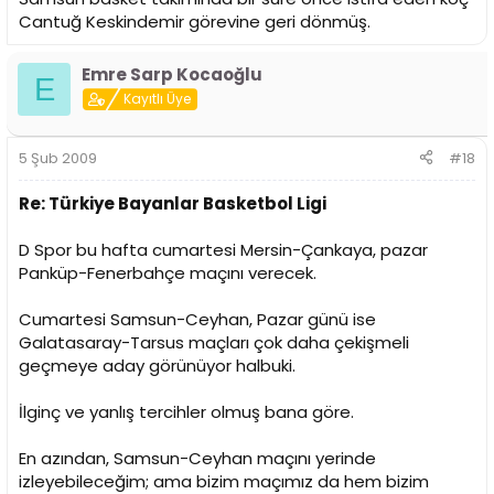
Cantuğ Keskindemir görevine geri dönmüş.
Emre Sarp Kocaoğlu
E
Kayıtlı Üye
5 Şub 2009
#18
Re: Türkiye Bayanlar Basketbol Ligi
D Spor bu hafta cumartesi Mersin-Çankaya, pazar
Panküp-Fenerbahçe maçını verecek.
Cumartesi Samsun-Ceyhan, Pazar günü ise
Galatasaray-Tarsus maçları çok daha çekişmeli
geçmeye aday görünüyor halbuki.
İlginç ve yanlış tercihler olmuş bana göre.
En azından, Samsun-Ceyhan maçını yerinde
izleyebileceğim; ama bizim maçımız da hem bizim