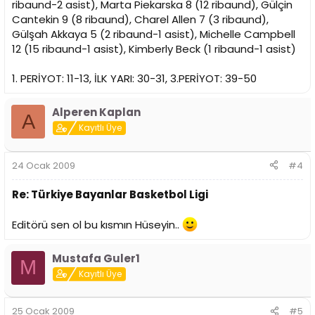
ribaund-2 asist), Marta Piekarska 8 (12 ribaund), Gülçin
Cantekin 9 (8 ribaund), Charel Allen 7 (3 ribaund),
Gülşah Akkaya 5 (2 ribaund-1 asist), Michelle Campbell
12 (15 ribaund-1 asist), Kimberly Beck (1 ribaund-1 asist)
1. PERİYOT: 11-13, İLK YARI: 30-31, 3.PERİYOT: 39-50
Alperen Kaplan
A
Kayıtlı Üye
24 Ocak 2009
#4
Re: Türkiye Bayanlar Basketbol Ligi
Editörü sen ol bu kısmın Hüseyin..
Mustafa Guler1
M
Kayıtlı Üye
25 Ocak 2009
#5