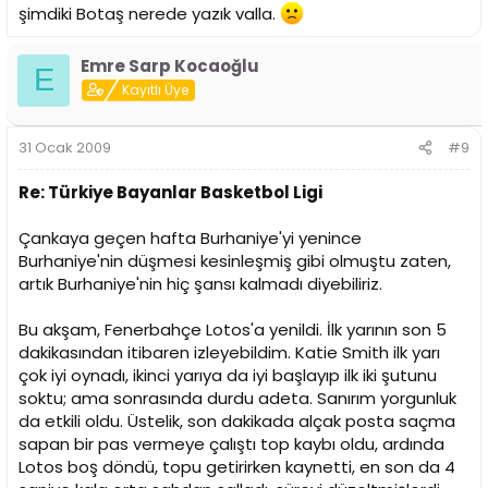
şimdiki Botaş nerede yazık valla.
Emre Sarp Kocaoğlu
E
Kayıtlı Üye
31 Ocak 2009
#9
Re: Türkiye Bayanlar Basketbol Ligi
Çankaya geçen hafta Burhaniye'yi yenince
Burhaniye'nin düşmesi kesinleşmiş gibi olmuştu zaten,
artık Burhaniye'nin hiç şansı kalmadı diyebiliriz.
Bu akşam, Fenerbahçe Lotos'a yenildi. İlk yarının son 5
dakikasından itibaren izleyebildim. Katie Smith ilk yarı
çok iyi oynadı, ikinci yarıya da iyi başlayıp ilk iki şutunu
soktu; ama sonrasında durdu adeta. Sanırım yorgunluk
da etkili oldu. Üstelik, son dakikada alçak posta saçma
sapan bir pas vermeye çalıştı top kaybı oldu, ardında
Lotos boş döndü, topu getirirken kaynetti, en son da 4