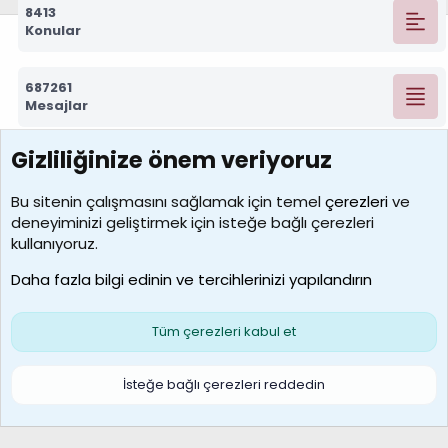
8413
Konular
687261
Mesajlar
Gizliliğinize önem veriyoruz
7388
Kullanıcılar
Bu sitenin çalışmasını sağlamak için temel
çerezleri
ve
deneyiminizi geliştirmek için isteğe bağlı çerezleri
borabekirogluu
kullanıyoruz.
Son üye
Daha fazla bilgi edinin ve tercihlerinizi yapılandırın
Bize ulaşın
Şartlar ve kurallar
Gizlilik politikası
Çerezler
Yardım
Ana sayfa
R
Tüm çerezleri kabul et
S
S
Galatasaray Basketbol | GS Basket Taraftar Platformu
İsteğe bağlı çerezleri reddedin
®
Community platform by XenForo
© 2010-2026 XenForo Ltd.
XenForo Türkçe 🇹🇷 Destek Forumu –
XenWp.Com