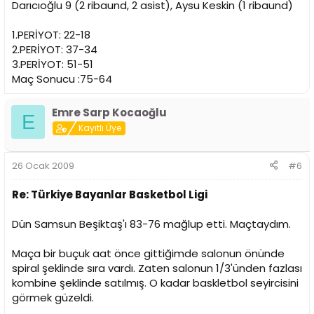
Darıcıoğlu 9 (2 ribaund, 2 asist), Aysu Keskin (1 ribaund)
1.PERİYOT: 22-18
2.PERİYOT: 37-34
3.PERİYOT: 51-51
Maç Sonucu :75-64
Emre Sarp Kocaoğlu
E
Kayıtlı Üye
26 Ocak 2009
#6
Re: Türkiye Bayanlar Basketbol Ligi
Dün Samsun Beşiktaş'ı 83-76 mağlup etti. Maçtaydım.
Maça bir buçuk aat önce gittiğimde salonun önünde
spiral şeklinde sıra vardı. Zaten salonun 1/3'ünden fazlası
kombine şeklinde satılmış. O kadar baskletbol seyircisini
görmek güzeldi.