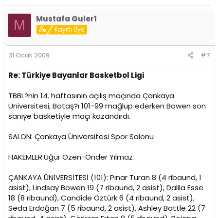
Mustafa Guler1
M
Kayıtlı Üye
31 Ocak 2009
#7
Re: Türkiye Bayanlar Basketbol Ligi
TBBL?nin 14. haftasının açılış maçında Çankaya
Üniversitesi, Botaş?ı 101-99 mağlup ederken Bowen son
saniye basketiyle maçı kazandırdı.
SALON: Çankaya Üniversitesi Spor Salonu
HAKEMLER:Uğur Özen-Önder Yılmaz
ÇANKAYA ÜNİVERSİTESİ (101): Pınar Turan 8 (4 ribaund, 1
asist), Lindsay Bowen 19 (7 ribaund, 2 asist), Dalila Esse
18 (8 ribaund), Candide Öztürk 6 (4 ribaund, 2 asist),
Seda Erdoğan 7 (5 ribaund, 2 asist), Ashley Battle 22 (7