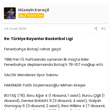
i
Hüseyin Karaçil
Kayıtlı Üye
24 Ocak 2009
#2
Re: Türkiye Bayanlar Basketbol Ligi
Fenerbahçe Botaş'ı rahat geçti
TBBL?nin 13. haftasında oynanan ilk maçta lider
Fenerbahçe deplasmanda Botaş?ı 78-107 mağlup etti.
SALON: Menderes Spor Salonu
HAKEMLER: Fatih Söylemezoğlu-Mirhan Ateşer
BOTAŞ (78): Ebru Ağar 4 (1 ribaund, 1 asist), Burcu Çiğil (1
ribaund), Denise Bobbitt 9 (3 ribaund, 4 asist), Gülşah
Gümüşay 6 (3 ribaund, 2 asist), Rea Wilkins 4 (7 ribaund,