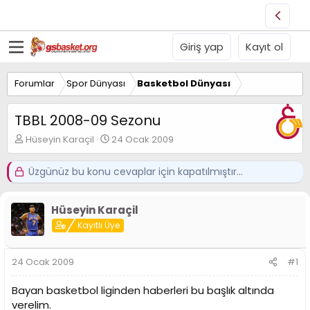
Giriş yap
Kayıt ol
Forumlar
Spor Dünyası
Basketbol Dünyası
TBBL 2008-09 Sezonu
K
B
Hüseyin Karaçil
24 Ocak 2009
o
a
n
ş
Üzgünüz bu konu cevaplar için kapatılmıştır...
u
l
y
a
u
n
Hüseyin Karaçil
B
g
a
Kayıtlı Üye
ı
ş
ç
l
t
24 Ocak 2009
#1
a
a
t
r
a
i
Bayan basketbol liginden haberleri bu başlık altında
n
h
verelim.