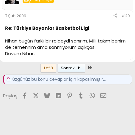
7 Şub 2009
#20
Re: Türkiye Bayanlar Basketbol Ligi
Nihan bugün farklı bir roldeydi sanırım. Milli takım benim
de temennim ama sanmıyorum açıkçası.
Devam Nihan.
Son
1 of 8
Sonraki
Üzgünüz bu konu cevaplar için kapatılmıştır...
Facebook
X (Twitter)
Bluesky
LinkedIn
Pinterest
Tumblr
WhatsApp
E-posta
Paylaş: