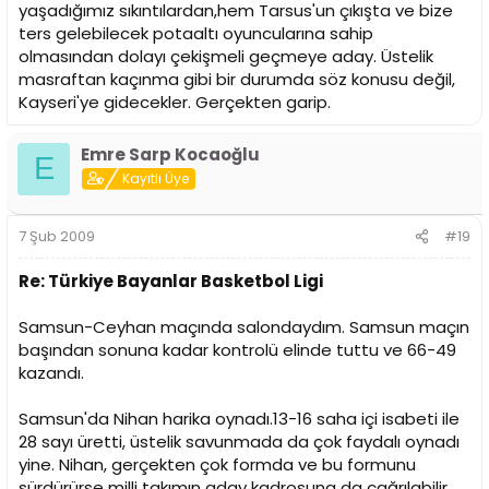
yaşadığımız sıkıntılardan,hem Tarsus'un çıkışta ve bize
ters gelebilecek potaaltı oyuncularına sahip
olmasından dolayı çekişmeli geçmeye aday. Üstelik
masraftan kaçınma gibi bir durumda söz konusu değil,
Kayseri'ye gidecekler. Gerçekten garip.
Emre Sarp Kocaoğlu
E
Kayıtlı Üye
7 Şub 2009
#19
Re: Türkiye Bayanlar Basketbol Ligi
Samsun-Ceyhan maçında salondaydım. Samsun maçın
başından sonuna kadar kontrolü elinde tuttu ve 66-49
kazandı.
Samsun'da Nihan harika oynadı.13-16 saha içi isabeti ile
28 sayı üretti, üstelik savunmada da çok faydalı oynadı
yine. Nihan, gerçekten çok formda ve bu formunu
sürdürürse milli takımın aday kadrosuna da çağrılabilir.