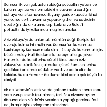
Samsun ilk yarı çok üstün olduğu potaaltını yeterince
kullanmayınca ve normaldeki msavunma sertliğini
sahaya yansıtamayınca ilk yarıyı geride kapattı. İkinci
yarıya ise sert savunma yaparak gidiler ve seyircinin
desteiğini de arkalarına alıp, Larkins ve Bales'i
potaaltında iyi kullanınca maçı kazandılar.
Aziz Akkaya'yı da anlamak mümkün değil. Rakiple ikili
averaja kalma ihtimalin var, Samsun'un kazanması
kesinleşmiş, Samsun mola almış 7 sayıyla kazanmak için,
bütün molayı Halil Baldemir'le tartışmakla geçiriyor.
Hakemler de kendilerine sürekli itiraz eden Aziz
Akkaya'ya teknik faul çalmdılar, çünkü Samsun lehine
çaldıkları tartışmalı düdükler vardı ve baskı altında
kaldılar. Bu da Yılmaz - Baldemir ikilisi adına çok büyük bir
eksiydi.
Bir de Dabovic'in kritik yerde çalınan faulden sonra topu
yere vurup teknik faul alması, fark 3-4 civarındayken
ribaundı alan Müjde'nin McBride'a yaptığı gereksiz faul
Beşiktaş'ın işini zorlaştıran faktörlerdi.