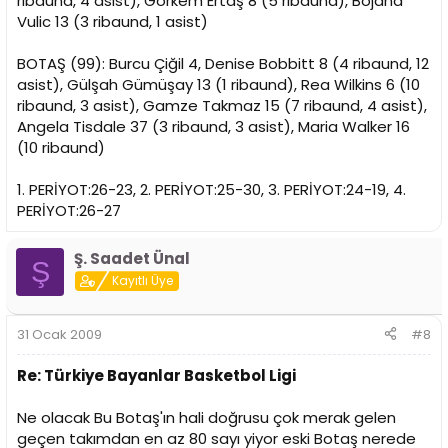
ribaund, 4 asist), Görkem Ertaş 8 (5 ribaund), Bojana
Vulic 13 (3 ribaund, 1 asist)
BOTAŞ (99): Burcu Çiğil 4, Denise Bobbitt 8 (4 ribaund, 12
asist), Gülşah Gümüşay 13 (1 ribaund), Rea Wilkins 6 (10
ribaund, 3 asist), Gamze Takmaz 15 (7 ribaund, 4 asist),
Angela Tisdale 37 (3 ribaund, 3 asist), Maria Walker 16
(10 ribaund)
1. PERİYOT:26-23, 2. PERİYOT:25-30, 3. PERİYOT:24-19, 4.
PERİYOT:26-27
Ş. Saadet Ünal
Ş
Kayıtlı Üye
31 Ocak 2009
#8
Re: Türkiye Bayanlar Basketbol Ligi
Ne olacak Bu Botaş'ın hali doğrusu çok merak gelen
geçen takımdan en az 80 sayı yiyor eski Botaş nerede