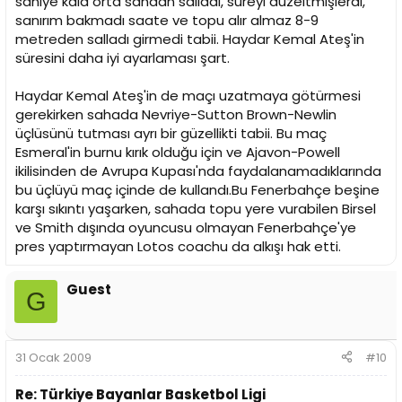
saniye kala orta sahdan salladı, süreyi düzeltmişlerdi,
sanırım bakmadı saate ve topu alır almaz 8-9
metreden salladı girmedi tabii. Haydar Kemal Ateş'in
süresini daha iyi ayarlaması şart.
Haydar Kemal Ateş'in de maçı uzatmaya götürmesi
gerekirken sahada Nevriye-Sutton Brown-Newlin
üçlüsünü tutması ayrı bir güzellikti tabii. Bu maç
Esmeral'in burnu kırık olduğu için ve Ajavon-Powell
ikilisinden de Avrupa Kupası'nda faydalanamadıklarında
bu üçlüyü maç içinde de kullandı.Bu Fenerbahçe beşine
karşı sıkıntı yaşarken, sahada topu yere vurabilen Birsel
ve Smith dışında oyuncusu olmayan Fenerbahçe'ye
pres yaptırmayan Lotos coachu da alkışı hak etti.
Guest
G
31 Ocak 2009
#10
Re: Türkiye Bayanlar Basketbol Ligi