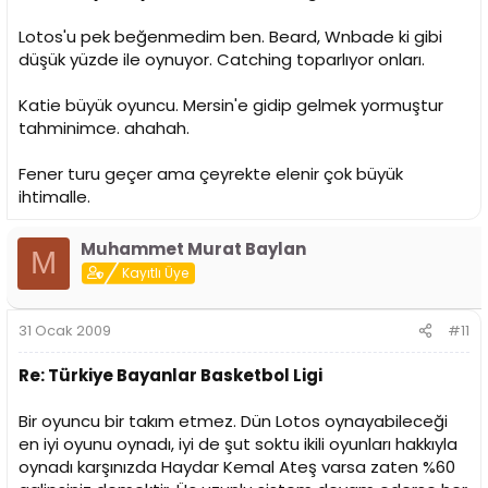
Lotos'u pek beğenmedim ben. Beard, Wnbade ki gibi
düşük yüzde ile oynuyor. Catching toparlıyor onları.
Katie büyük oyuncu. Mersin'e gidip gelmek yormuştur
tahminimce. ahahah.
Fener turu geçer ama çeyrekte elenir çok büyük
ihtimalle.
Muhammet Murat Baylan
M
Kayıtlı Üye
31 Ocak 2009
#11
Re: Türkiye Bayanlar Basketbol Ligi
Bir oyuncu bir takım etmez. Dün Lotos oynayabileceği
en iyi oyunu oynadı, iyi de şut soktu ikili oyunları hakkıyla
oynadı karşınızda Haydar Kemal Ateş varsa zaten %60