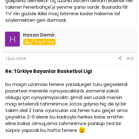
galipsiniz demektir. Üç uzunlu sistem devam ederse her
takımın Fenerbahçe'yi yenme şansı vardır. Buarada FB
TV' nin güzide ikilisi maç bitimine kadar hakeme laf
söylemekten geri durmadı.
Hasan Demir.
H
Kayıtlı Üye
1 Şub 2009
#12
Re: Türkiye Bayanlar Basketbol Ligi
bu maçın uzaması fenere yaradı,eger turu geçselerdi
pazartesi mersinle oynuyacaklardı ,esmeral sakat
oldugu için oynıyamıyacaktı ,şimdi seri uzadı mersin
maçı ertelendi tahminimce ,lotos gdynia hiç de iyi bir
takım deil 2 tane oyuncuları var,fener turu geçer ama
çeyrekte 2-0 elenir bu kadroyla herkes katie smithin
eline bakar olmuş,ama tahminimce panküp ted bir
sürpriz yapıcak bu hafta fenere