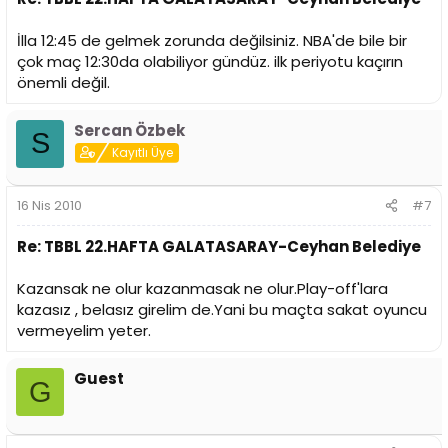
İlla 12:45 de gelmek zorunda değilsiniz. NBA'de bile bir
çok maç 12:30da olabiliyor gündüz. ilk periyotu kaçırın
önemli değil.
Sercan Özbek
S
Kayıtlı Üye
16 Nis 2010
#7
Re: TBBL 22.HAFTA GALATASARAY-Ceyhan Belediye
Kazansak ne olur kazanmasak ne olur.Play-off'lara
kazasız , belasız girelim de.Yani bu maçta sakat oyuncu
vermeyelim yeter.
Guest
G