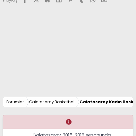
Forumlar
Galatasaray Basketbol
Galatasaray Kadın Baske
Galatasaray, 2015-2016 sezonunda