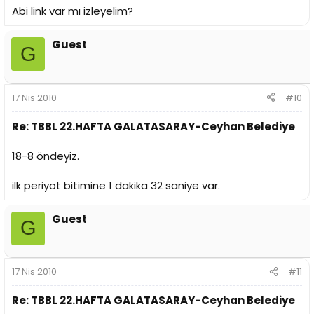
Abi link var mı izleyelim?
Guest
G
17 Nis 2010
#10
Re: TBBL 22.HAFTA GALATASARAY-Ceyhan Belediye
18-8 öndeyiz.
ilk periyot bitimine 1 dakika 32 saniye var.
Guest
G
17 Nis 2010
#11
Re: TBBL 22.HAFTA GALATASARAY-Ceyhan Belediye