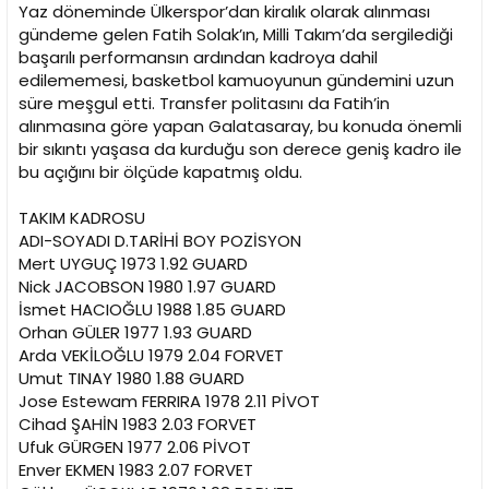
Yaz döneminde Ülkerspor’dan kiralık olarak alınması
gündeme gelen Fatih Solak’ın, Milli Takım’da sergilediği
başarılı performansın ardından kadroya dahil
edilememesi, basketbol kamuoyunun gündemini uzun
süre meşgul etti. Transfer politasını da Fatih’in
alınmasına göre yapan Galatasaray, bu konuda önemli
bir sıkıntı yaşasa da kurduğu son derece geniş kadro ile
bu açığını bir ölçüde kapatmış oldu.
TAKIM KADROSU
ADI-SOYADI D.TARİHİ BOY POZİSYON
Mert UYGUÇ 1973 1.92 GUARD
Nick JACOBSON 1980 1.97 GUARD
İsmet HACIOĞLU 1988 1.85 GUARD
Orhan GÜLER 1977 1.93 GUARD
Arda VEKİLOĞLU 1979 2.04 FORVET
Umut TINAY 1980 1.88 GUARD
Jose Estewam FERRIRA 1978 2.11 PİVOT
Cihad ŞAHİN 1983 2.03 FORVET
Ufuk GÜRGEN 1977 2.06 PİVOT
Enver EKMEN 1983 2.07 FORVET