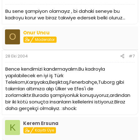
Bu sene şampiyon olamayız , bi dahaki seneye bu
kadroyu korur we biraz takwiye edersek belki oluruz...
Onur Uncu
O
Moderator
28 Eki 2004
#7
Bence kendimizi kandırmayalım.Bu kadroyla
yapılabilecek en iyi iş Türk
Telekom,Karşıyaka,Beşiktaş,Fenerbahçe,Tuborg gibi
takımları altımıza alıp Ülker ve Efes'i de
zorlamaktır.Burada şampiyonluk konuşuyoruz,ardından
bir iki kötü sonuçta insanların kellelerini istiyoruz.Biraz
daha gerçekçi olmalıyız. :shock:
Kerem Ersuna
K
Kayıtlı Üye