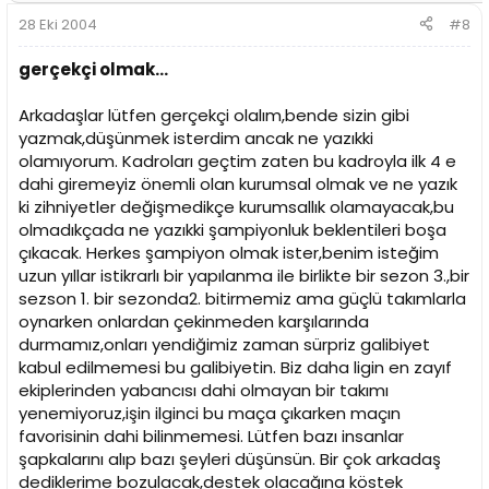
28 Eki 2004
#8
gerçekçi olmak...
Arkadaşlar lütfen gerçekçi olalım,bende sizin gibi
yazmak,düşünmek isterdim ancak ne yazıkki
olamıyorum. Kadroları geçtim zaten bu kadroyla ilk 4 e
dahi giremeyiz önemli olan kurumsal olmak ve ne yazık
ki zihniyetler değişmedikçe kurumsallık olamayacak,bu
olmadıkçada ne yazıkki şampiyonluk beklentileri boşa
çıkacak. Herkes şampiyon olmak ister,benim isteğim
uzun yıllar istikrarlı bir yapılanma ile birlikte bir sezon 3.,bir
sezson 1. bir sezonda2. bitirmemiz ama güçlü takımlarla
oynarken onlardan çekinmeden karşılarında
durmamız,onları yendiğimiz zaman sürpriz galibiyet
kabul edilmemesi bu galibiyetin. Biz daha ligin en zayıf
ekiplerinden yabancısı dahi olmayan bir takımı
yenemiyoruz,işin ilginci bu maça çıkarken maçın
favorisinin dahi bilinmemesi. Lütfen bazı insanlar
şapkalarını alıp bazı şeyleri düşünsün. Bir çok arkadaş
dediklerime bozulacak,destek olacağına köstek