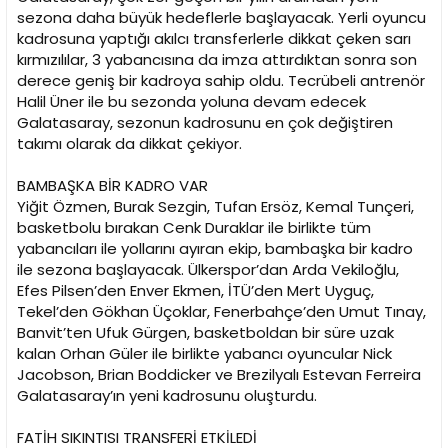
n
h
sezona daha büyük hedeflerle başlayacak. Yerli oyuncu
i
kadrosuna yaptığı akılcı transferlerle dikkat çeken sarı
kırmızılılar, 3 yabancısına da imza attırdıktan sonra son
derece geniş bir kadroya sahip oldu. Tecrübeli antrenör
Halil Üner ile bu sezonda yoluna devam edecek
Galatasaray, sezonun kadrosunu en çok değiştiren
takımı olarak da dikkat çekiyor.
BAMBAŞKA BİR KADRO VAR
Yiğit Özmen, Burak Sezgin, Tufan Ersöz, Kemal Tunçeri,
basketbolu bırakan Cenk Duraklar ile birlikte tüm
yabancıları ile yollarını ayıran ekip, bambaşka bir kadro
ile sezona başlayacak. Ülkerspor’dan Arda Vekiloğlu,
Efes Pilsen’den Enver Ekmen, İTÜ’den Mert Uyguç,
Tekel’den Gökhan Üçoklar, Fenerbahçe’den Umut Tınay,
Banvit’ten Ufuk Gürgen, basketboldan bir süre uzak
kalan Orhan Güler ile birlikte yabancı oyuncular Nick
Jacobson, Brian Boddicker ve Brezilyalı Estevan Ferreira
Galatasaray’ın yeni kadrosunu oluşturdu.
FATİH SIKINTISI TRANSFERİ ETKİLEDİ