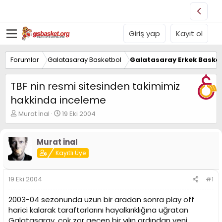
Giriş yap
Kayıt ol
Forumlar
Galatasaray Basketbol
Galatasaray Erkek Basket
TBF nin resmi sitesinden takimimiz
hakkinda inceleme
K
B
Murat İnal
19 Eki 2004
o
a
n
ş
u
l
Murat İnal
y
a
Kayıtlı Üye
u
n
B
g
a
ı
19 Eki 2004
#1
ş
ç
l
t
2003-04 sezonunda uzun bir aradan sonra play off
a
a
harici kalarak taraftarlarını hayalkırıklığına uğratan
t
r
Galatasaray, çok zor geçen bir yılın ardından yeni
a
i