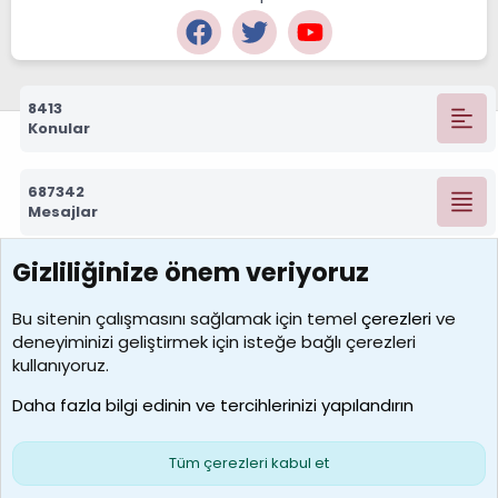
8413
Konular
687342
Mesajlar
Gizliliğinize önem veriyoruz
7390
Kullanıcılar
Bu sitenin çalışmasını sağlamak için temel
çerezleri
ve
deneyiminizi geliştirmek için isteğe bağlı çerezleri
MosesBrownHayranı
kullanıyoruz.
Son üye
Daha fazla bilgi edinin ve tercihlerinizi yapılandırın
Bize ulaşın
Şartlar ve kurallar
Gizlilik politikası
Çerezler
Yardım
Ana sayfa
R
Tüm çerezleri kabul et
S
S