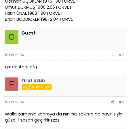
Gökhan ÜÇOKLAR 1976 1.98 FORVET
Umut DURMUŞ 1980 2.06 FORVET
Fatih ÜNAL 1988 1.98 FORVET
Brian BODDICKER 1981 2.04 FORVET
Guest
G
19 Eki 2004
#2
gsfdgsfdgsdfg
Fırat Uzun
F
Kayıtlı Üye
19 Eki 2004
#3
Walla zamanla kadroya da ısınırsız takıma da hayırlısıyla
güzel 1 sezon geçiriririzzzz