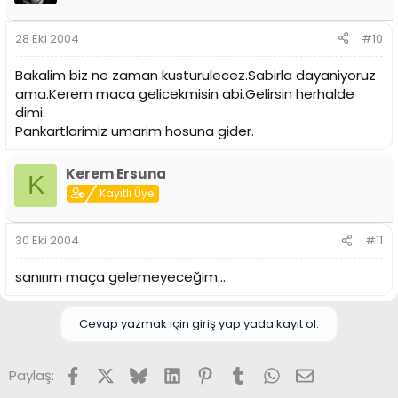
28 Eki 2004
#10
Bakalim biz ne zaman kusturulecez.Sabirla dayaniyoruz
ama.Kerem maca gelicekmisin abi.Gelirsin herhalde
dimi.
Pankartlarimiz umarim hosuna gider.
Kerem Ersuna
K
Kayıtlı Üye
30 Eki 2004
#11
sanırım maça gelemeyeceğim...
Cevap yazmak için giriş yap yada kayıt ol.
Facebook
X (Twitter)
Bluesky
LinkedIn
Pinterest
Tumblr
WhatsApp
E-posta
Paylaş: