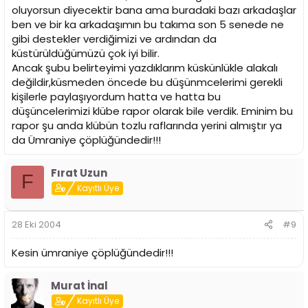
oluyorsun diyecektir bana ama buradaki bazı arkadaşlar
ben ve bir ka arkadaşımın bu takıma son 5 senede ne
gibi destekler verdiğimizi ve ardından da
küstürüldüğümüzü çok iyi bilir.
Ancak şubu belirteyimi yazdıklarım küskünlükle alakalı
değildir,küsmeden öncede bu düşünmcelerimi gerekli
kişilerle paylaşıyordum hatta ve hatta bu
düşüncelerimizi klübe rapor olarak bile verdik. Eminim bu
rapor şu anda klübün tozlu raflarında yerini almıştır ya
da Ümraniye çöplüğündedir!!!
Fırat Uzun
F
Kayıtlı Üye
28 Eki 2004
#9
Kesin ümraniye çöplüğündedir!!!
Murat İnal
Kayıtlı Üye