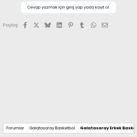
Cevap yazmak için giriş yap yada kayıt ol.
Facebook
X (Twitter)
Bluesky
LinkedIn
Pinterest
Tumblr
WhatsApp
E-posta
Paylaş:
Forumlar
Galatasaray Basketbol
Galatasaray Erkek Basket