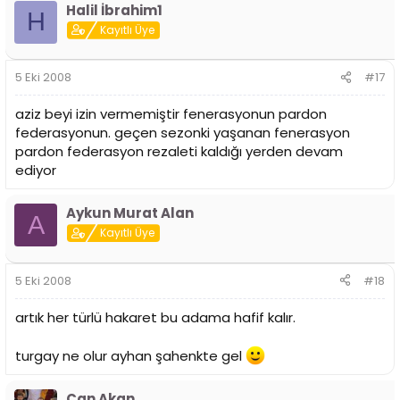
Halil İbrahim1
H
Kayıtlı Üye
5 Eki 2008
#17
aziz beyi izin vermemiştir fenerasyonun pardon
federasyonun. geçen sezonki yaşanan fenerasyon
pardon federasyon rezaleti kaldığı yerden devam
ediyor
Aykun Murat Alan
A
Kayıtlı Üye
5 Eki 2008
#18
artık her türlü hakaret bu adama hafif kalır.
turgay ne olur ayhan şahenkte gel
Can Akan