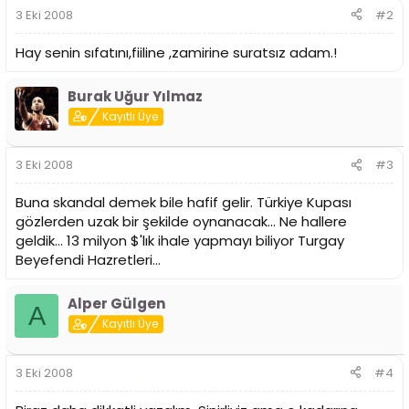
3 Eki 2008
#2
Hay senin sıfatını,fiiline ,zamirine suratsız adam.!
Burak Uğur Yılmaz
Kayıtlı Üye
3 Eki 2008
#3
Buna skandal demek bile hafif gelir. Türkiye Kupası
gözlerden uzak bir şekilde oynanacak... Ne hallere
geldik... 13 milyon $'lık ihale yapmayı biliyor Turgay
Beyefendi Hazretleri...
Alper Gülgen
A
Kayıtlı Üye
3 Eki 2008
#4