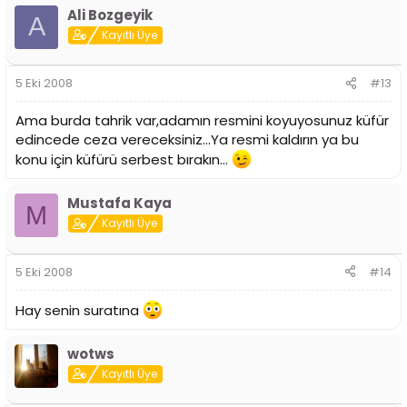
Ali Bozgeyik
A
Kayıtlı Üye
5 Eki 2008
#13
Ama burda tahrik var,adamın resmini koyuyosunuz küfür
edincede ceza vereceksiniz...Ya resmi kaldırın ya bu
konu için küfürü serbest bırakın...
Mustafa Kaya
M
Kayıtlı Üye
5 Eki 2008
#14
Hay senin suratına
wotws
Kayıtlı Üye