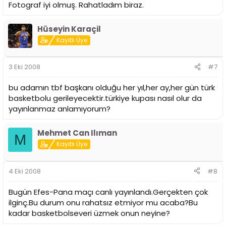
Fotograf iyi olmuş. Rahatladım biraz.
Hüseyin Karaçil
Kayıtlı Üye
3 Eki 2008
#7
bu adamın tbf başkanı olduğu her yıl,her ay,her gün türk
basketbolu gerileyecektir.türkiye kupası nasıl olur da
yayınlanmaz anlamıyorum?
Mehmet Can Ilıman
M
Kayıtlı Üye
4 Eki 2008
#8
Bugün Efes-Pana maçı canlı yayınlandı.Gerçekten çok
ilginç.Bu durum onu rahatsız etmiyor mu acaba?Bu
kadar basketbolseveri üzmek onun neyine?