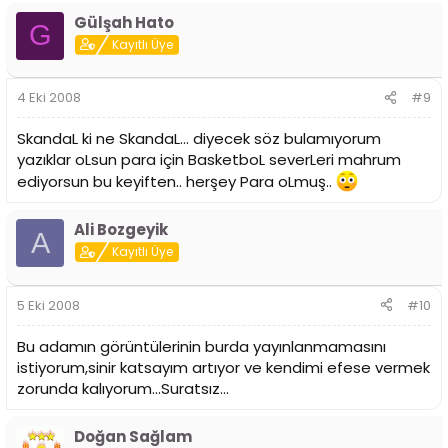
Gülşah Hato
G
Kayıtlı Üye
4 Eki 2008
#9
SkandaL ki ne SkandaL... diyecek söz bulamıyorum
yazıklar oLsun para için BasketboL severLeri mahrum
ediyorsun bu keyiften.. herşey Para oLmuş..
Ali Bozgeyik
A
Kayıtlı Üye
5 Eki 2008
#10
Bu adamın görüntülerinin burda yayınlanmamasını
istiyorum,sinir katsayım artıyor ve kendimi efese vermek
zorunda kalıyorum...Suratsız...
Doğan Sağlam