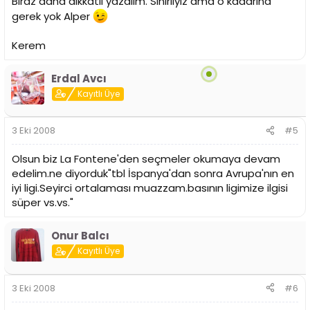
Biraz daha dikkatli yazalım. Sinirliyiz ama o kadarına
gerek yok Alper
Kerem
Erdal Avcı
Kayıtlı Üye
3 Eki 2008
#5
Olsun biz La Fontene'den seçmeler okumaya devam
edelim.ne diyorduk"tbl İspanya'dan sonra Avrupa'nın en
iyi ligi.Seyirci ortalaması muazzam.basının ligimize ilgisi
süper vs.vs."
Onur Balcı
Kayıtlı Üye
3 Eki 2008
#6