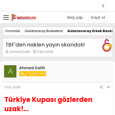
Giriş yap
Kayıt ol
Forumlar
Galatasaray Basketbol
Galatasaray Erkek Basket
TBF'den naklen yayın skandalı!
K
B
Ahmed Salih
3 Eki 2008
o
a
n
ş
u
l
Ahmed Salih
A
y
a
Kayıtlı Üye
u
n
B
g
a
ı
3 Eki 2008
#1
ş
ç
l
t
Türkiye Kupası gözlerden
a
a
t
r
uzak!...
a
i
n
h