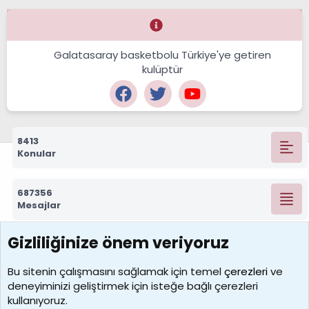
Galatasaray basketbolu Türkiye'ye getiren
kulüptür
8413
Konular
687356
Mesajlar
Gizliliğinize önem veriyoruz
7392
Kullanıcılar
Bu sitenin çalışmasını sağlamak için temel
çerezleri
ve
deneyiminizi geliştirmek için isteğe bağlı çerezleri
MosesBrownHayranı
kullanıyoruz.
Son üye