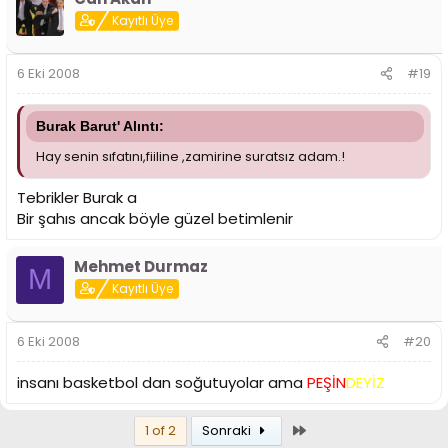
Kayıtlı Üye
6 Eki 2008
#19
Burak Barut' Alıntı:
Hay senin sıfatını,fiiline ,zamirine suratsız adam.!
Tebrikler Burak a
Bir şahıs ancak böyle güzel betimlenir
Mehmet Durmaz
M
Kayıtlı Üye
6 Eki 2008
#20
insanı basketbol dan soğutuyolar ama
PEŞİN
DEYİZ
Son
1 of 2
Sonraki