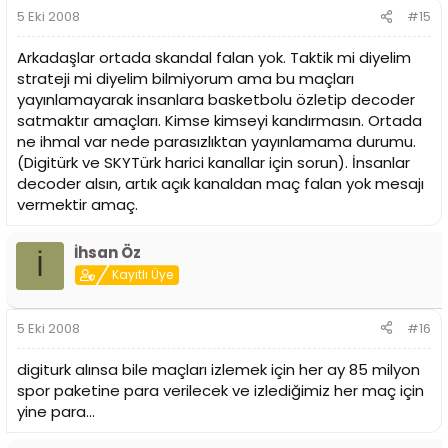
5 Eki 2008
#15
Arkadaşlar ortada skandal falan yok. Taktik mi diyelim
strateji mi diyelim bilmiyorum ama bu maçları
yayınlamayarak insanlara basketbolu özletip decoder
satmaktır amaçları. Kimse kimseyi kandırmasın. Ortada
ne ihmal var nede parasızlıktan yayınlamama durumu.
(Digitürk ve SKYTürk harici kanallar için sorun). İnsanlar
decoder alsın, artık açık kanaldan maç falan yok mesajı
vermektir amaç.
İhsan Öz
İ
Kayıtlı Üye
5 Eki 2008
#16
digiturk alınsa bile maçları izlemek için her ay 85 milyon
spor paketine para verilecek ve izlediğimiz her maç için
yine para...