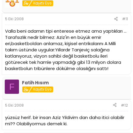
Kayıtlı Üye
5 Eki 2008
#11
Valla beni adamın tipi enterese etmez ama yaptıkları ...
Tarafsızlık nedir bilmez: Aziz'in en büyük emir
eri,basketboldan anlamaz, kişisel entrikalarını A Milli
takım üstünde uygular:Yıllardır Tanjeviç salağına
katlanıyoruz, vizyon sahibi değil basketbolu ileri
götürecek tek hamle yapmadığı gibi 13 milyon dolara
basketbolun tribünlere dökülme olasılığını sattı!
Fatih Hısım
F
Kayıtlı Üye
5 Eki 2008
#12
yüzsüz herif. bir insan Aziz Yildivim dan daha itici olabilir
mi?? Olabiliyormus demek ki.