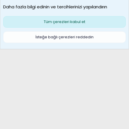
Daha fazla bilgi edinin ve tercihlerinizi yapılandırın
Bize ulaşın
Şartlar ve kurallar
Gizlilik politikası
Çerezler
Yardım
Ana sayfa
R
Tüm çerezleri kabul et
S
S
Galatasaray Basketbol | GS Basket Taraftar Platformu
İsteğe bağlı çerezleri reddedin
®
Community platform by XenForo
© 2010-2026 XenForo Ltd.
XenForo Türkçe 🇹🇷 Destek Forumu –
XenWp.Com