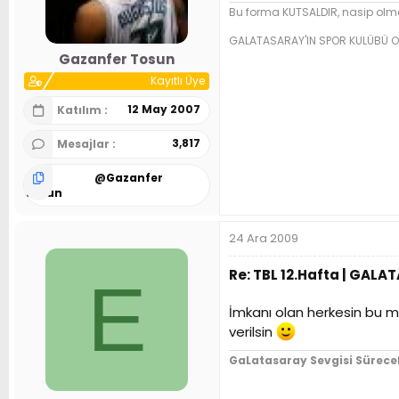
n
h
Bu forma KUTSALDIR, nasip olma
i
GALATASARAY'IN SPOR KULÜBÜ O
Gazanfer Tosun
Kayıtlı Üye
12 May 2007
Katılım
3,817
Mesajlar
@
Gazanfer
Tosun
24 Ara 2009
Re: TBL 12.Hafta | GALA
E
İmkanı olan herkesin bu m
verilsin
GaLatasaray Sevgisi Sürece