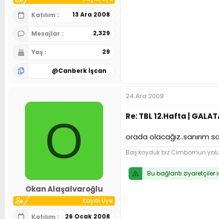
13 Ara 2008
Katılım
2,329
Mesajlar
29
Yaş
@
Canberk İşcan
24 Ara 2009
Re: TBL 12.Hafta | GALA
O
orada olacağız..sanırım 
Baş koyduk biz Cimbomun yol
Bu bağlantı ziyaretçiler 
Okan Alaşalvaroğlu
Kayıtlı Üye
26 Ocak 2008
Katılım