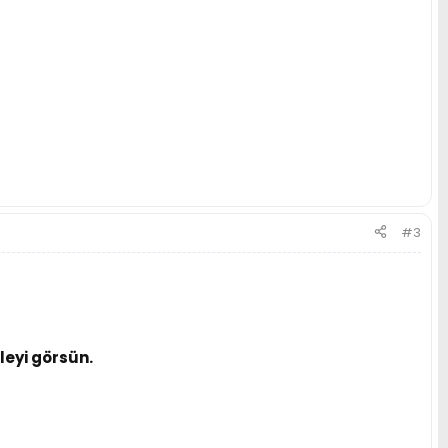
#3
leyi görsün.