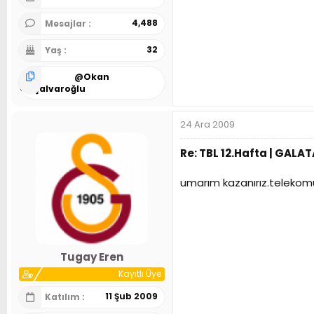
4,488
Mesajlar
32
Yaş
@
Okan
Alaşalvaroğlu
24 Ara 2009
Re: TBL 12.Hafta | GALA
umarım kazanırız.telekomu
Tugay Eren
Kayıtlı Üye
11 Şub 2009
Katılım