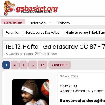
Forumlar
Neler yeni
Takvim
Forumlar
Galatasaray Basketbol
Galatasaray Erkek Bas
TBL 12. Hafta | Galatasaray CC 87 - 
K
B
Gazanfer Tosun
24 Ara 2009
o
a
n
ş
1
2
3
…
17
Sonraki
u
l
y
a
u
n
24 Ara 2009
B
g
a
ı
27.12.2009
ş
ç
Ahmet Cömert S.S. Saat: 
l
t
a
a
t
r
Bu oyuncular desteği ha
a
i