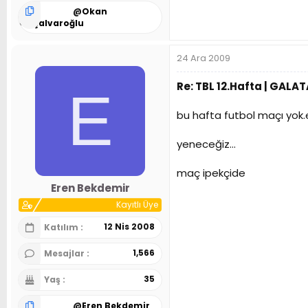
@
Okan
Alaşalvaroğlu
24 Ara 2009
Re: TBL 12.Hafta | GALA
E
bu hafta futbol maçı yok.e
yeneceğiz...
maç ipekçide
Eren Bekdemir
Kayıtlı Üye
12 Nis 2008
Katılım
1,566
Mesajlar
35
Yaş
@
Eren Bekdemir