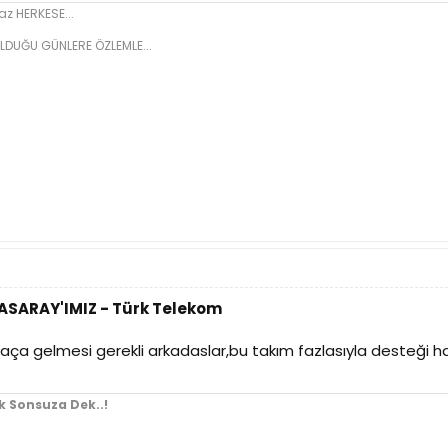
z HERKESE...
LDUĞU GÜNLERE ÖZLEMLE...
TASARAY'IMIZ - Türk Telekom
aça gelmesi gerekli arkadaslar,bu takım fazlasıyla desteği 
k Sonsuza Dek..!