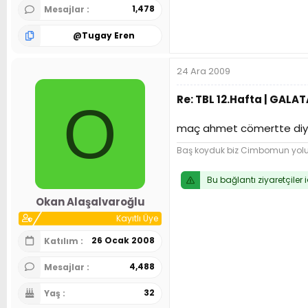
1,478
Mesajlar
@
Tugay Eren
24 Ara 2009
Re: TBL 12.Hafta | GALA
O
maç ahmet cömertte diye
Baş koyduk biz Cimbomun yol
Bu bağlantı ziyaretçiler 
Okan Alaşalvaroğlu
Kayıtlı Üye
26 Ocak 2008
Katılım
4,488
Mesajlar
32
Yaş