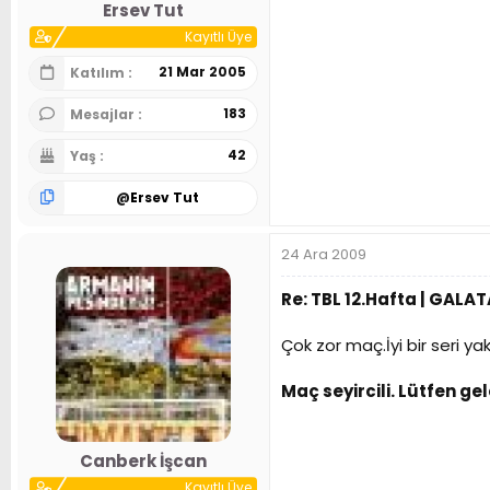
Ersev Tut
Kayıtlı Üye
21 Mar 2005
Katılım
183
Mesajlar
42
Yaş
@
Ersev Tut
24 Ara 2009
Re: TBL 12.Hafta | GALA
Çok zor maç.İyi bir seri 
Maç seyircili. Lütfen g
Canberk İşcan
Kayıtlı Üye