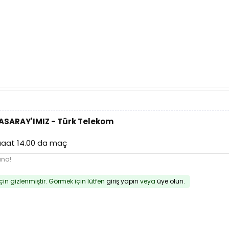
TASARAY'IMIZ - Türk Telekom
saaat 14.00 da maç
una!
için gizlenmiştir. Görmek için lütfen
giriş yapın
veya
üye olun
.