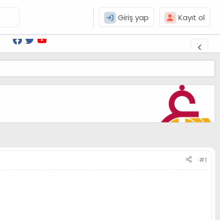
Giriş yap
Kayıt ol
#1