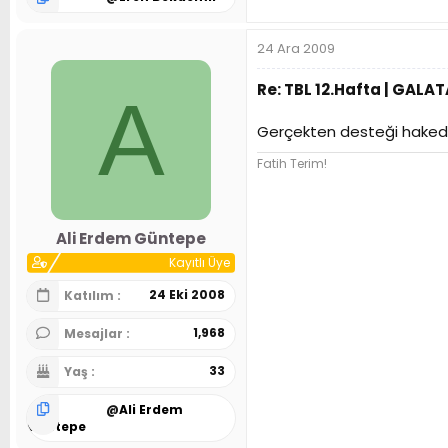
24 Ara 2009
Re: TBL 12.Hafta | GALA
A
Gerçekten desteği hakediy
Fatih Terim!
Ali Erdem Güntepe
Kayıtlı Üye
24 Eki 2008
Katılım
1,968
Mesajlar
33
Yaş
@
Ali Erdem
Güntepe