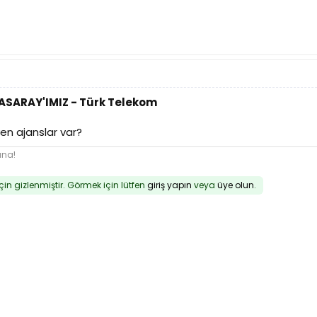
TASARAY'IMIZ - Türk Telekom
n ajanslar var?
una!
için gizlenmiştir. Görmek için lütfen
giriş yapın
veya
üye olun
.