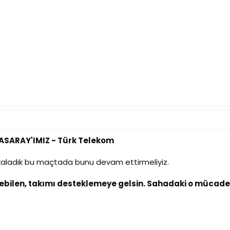
TASARAY'IMIZ - Türk Telekom
yakaladık bu maçtada bunu devam ettirmeliyiz.
elebilen, takımı desteklemeye gelsin. Sahadaki o mücade