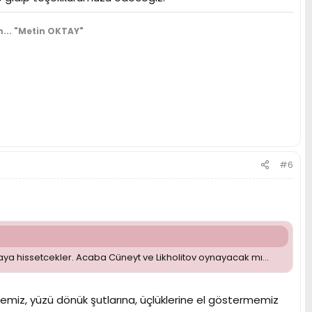
...
"Metin OKTAY"
#6
ya hissetcekler. Acaba Cüneyt ve Likholitov oynayacak mı...
şmemiz, yüzü dönük şutlarına, üçlüklerine el göstermemiz