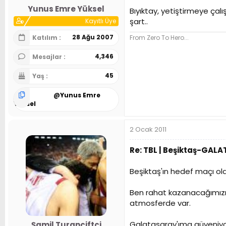
Yunus Emre Yüksel
Bıyıktay, yetiştirmeye çal
şart..
Kayıtlı Üye
28 Ağu 2007
Katılım
From Zero To Hero...
4,346
Mesajlar
45
Yaş
@
Yunus Emre
Yüksel
2 Ocak 2011
Re: TBL | Beşiktaş-GAL
Beşiktaş'ın hedef maçı ola
Ben rahat kazanacağımızı 
atmosferde var.
Galatasaray'ıma güveniyor
Şamil Turançiftçi