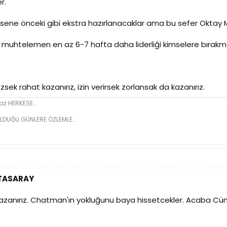
r.
 2 sene önceki gibi ekstra hazırlanacaklar ama bu sefer Okta
 muhtelemen en az 6-7 hafta daha liderliği kimselere bırakm
zsek rahat kazanırız, izin verirsek zorlansak da kazanırız.
z HERKESE...
LDUĞU GÜNLERE ÖZLEMLE...
ATASARAY
kazanırız. Chatman'ın yokluğunu baya hissetcekler. Acaba Cüne