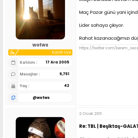
a
a
t
r
a
i
Maç Pazar günü yani için
n
h
i
Lider sahaya çıkıyor.
Rahat kazanacağımızı dü
wotws
https://twitter.com/kerem_sec
Kayıtlı Üye
17 Ara 2005
Katılım
9,751
Mesajlar
42
Yaş
@
wotws
2 Ocak 2011
Re: TBL | Beşiktaş-GAL