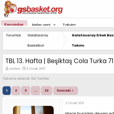
Forumlar
Neler yeni
Takvim
Forumlar
Galatasaray
Galatasaray Erkek Bas
Basketbol
Takımı
TBL 13. Hafta | Beşiktaş Cola Turka 
K
B
wotws
2 Ocak 2011
o
a
n
ş
Takvime eklendi: 100 Tarihler
u
l
y
a
1
2
3
…
22
Sonraki
u
n
B
g
a
ı
2 Ocak 2011
ş
ç
l
t
Maçın buradan devam ed