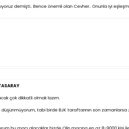
ışıyoruz demişti.. Bence önemli olan Cevher.. Onunla iyi eşle
ATASARAY
cak çok dikkatli olmak lazım.
düşünmüyorum, tabi birde BJK taraftarının son zamanlarsa zi
um bu maçı alacaklar bizde Olin maçına en az 8-9000 kişi i