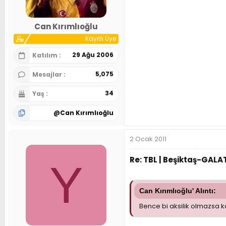
Can Kırımlıoğlu
Kayıtlı Üye
29 Ağu 2006
Katılım
5,075
Mesajlar
34
Yaş
@
Can Kırımlıoğlu
2 Ocak 2011
Re: TBL | Beşiktaş-GAL
Y
Can Kırımlıoğlu' Alıntı:
Bence bi aksilik olmazsa k