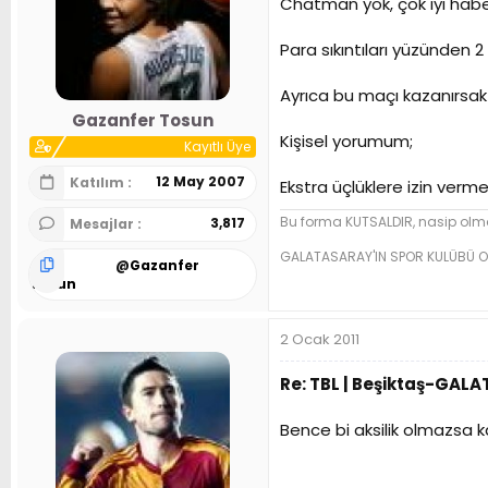
Chatman yok, çok iyi habe
Para sıkıntıları yüzünden
Ayrıca bu maçı kazanırsak
Gazanfer Tosun
Kişisel yorumum;
Kayıtlı Üye
12 May 2007
Katılım
Ekstra üçlüklere izin verme
Bu forma KUTSALDIR, nasip olma
3,817
Mesajlar
GALATASARAY'IN SPOR KULÜBÜ O
@
Gazanfer
Tosun
2 Ocak 2011
Re: TBL | Beşiktaş-GAL
Bence bi aksilik olmazsa 