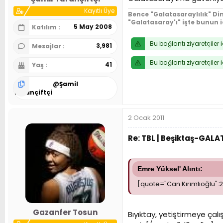
Kayıtlı Üye
Bence "Galatasaraylılık" Din
"Galatasaray'ı" işte bunun 
5 May 2008
Katılım
Bu bağlantı ziyaretçiler 
3,981
Mesajlar
Bu bağlantı ziyaretçiler 
41
Yaş
@
Şamil
Turançiftçi
2 Ocak 2011
Re: TBL | Beşiktaş-GAL
Emre Yüksel' Alıntı:
[quote="Can Kırımlıoğlu":
Gazanfer Tosun
Bıyıktay, yetiştirmeye çal