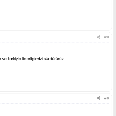
#8
 farkiyla liderligimizi sürdürürüz.
#9