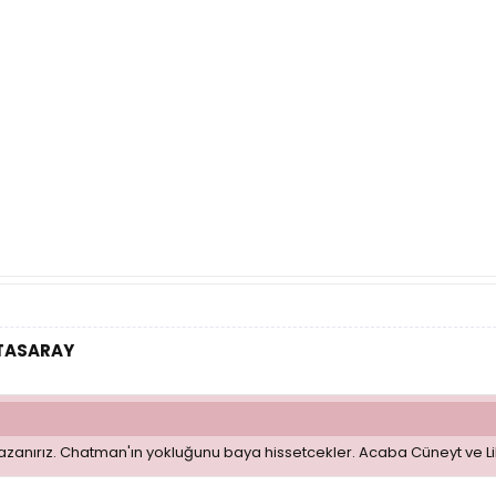
ATASARAY
azanırız. Chatman'ın yokluğunu baya hissetcekler. Acaba Cüneyt ve Li