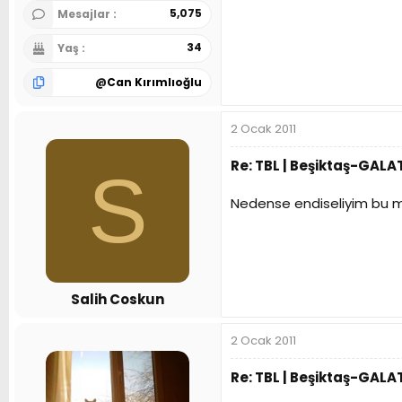
5,075
Mesajlar
34
Yaş
@
Can Kırımlıoğlu
2 Ocak 2011
Re: TBL | Beşiktaş-GAL
S
Nedense endiseliyim bu mac
Salih Coskun
2 Ocak 2011
Re: TBL | Beşiktaş-GAL