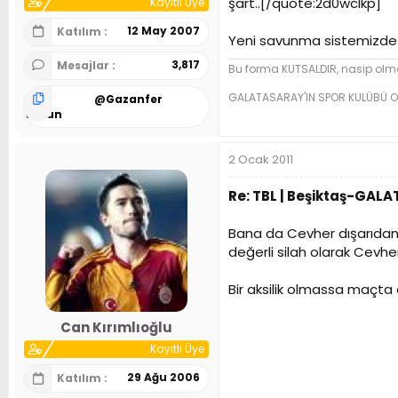
şart..[/quote:2d0wclkp]
Kayıtlı Üye
12 May 2007
Katılım
Yeni savunma sistemizde u
3,817
Mesajlar
Bu forma KUTSALDIR, nasip olma
GALATASARAY'IN SPOR KULÜBÜ O
@
Gazanfer
Tosun
2 Ocak 2011
Re: TBL | Beşiktaş-GAL
Bana da Cevher dışarıdan ç
değerli silah olarak Cevhe
Bir aksilik olmassa maçta 
Can Kırımlıoğlu
Kayıtlı Üye
29 Ağu 2006
Katılım