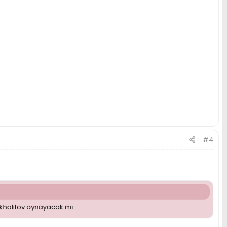
#4
kholitov oynayacak mı...