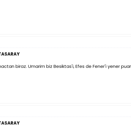
ATASARAY
tan biraz. Umarim biz Besiktas'i, Efes de Fener'i yener puan ve
ATASARAY