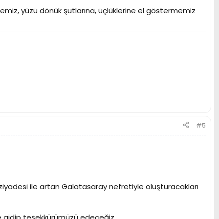
şmemiz, yüzü dönük şutlarına, üçlüklerine el göstermemiz
#5
yadesi ile artan Galatasaray nefretiyle oluşturacakları
le gidip teşekkürümüzü edeceğiz.