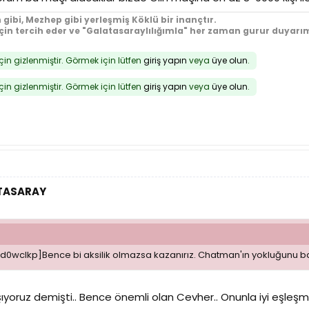
 gibi, Mezhep gibi yerleşmiş Köklü bir inançtır.
için tercih eder ve "Galatasaraylılığımla" her zaman gurur duyarım
için gizlenmiştir. Görmek için lütfen
giriş yapın
veya
üye olun
.
için gizlenmiştir. Görmek için lütfen
giriş yapın
veya
üye olun
.
ATASARAY
2d0wclkp]Bence bi aksilik olmazsa kazanırız. Chatman'ın yokluğunu ba
ışıyoruz demişti.. Bence önemli olan Cevher.. Onunla iyi eşle