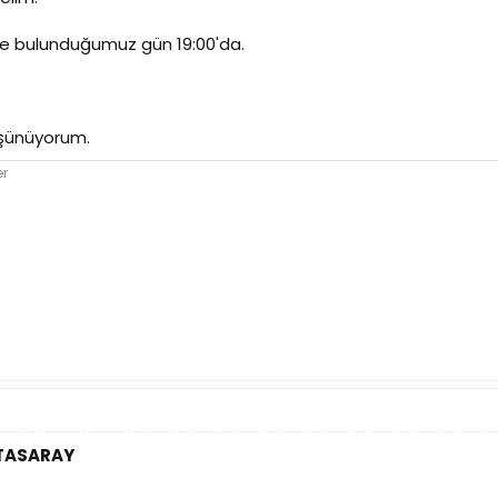
de bulunduğumuz gün 19:00'da.
şünüyorum.
er
ATASARAY