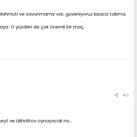
y Mahmuti ve savunmamız var, güveniyoruz kısaca takıma.
ayız. O yüzden de çok önemli bir maç.
#3
yt ve Likholitov oynayacak mı...