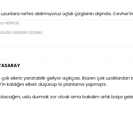
zunlara nefes aldırmıyoruz üçlük çizgisinin dışında. Cevher'i
z HERKESE...
LDUĞU GÜNLERE ÖZLEMLE...
ATASARAY
ok sıkıntı yaratabilir geliyor açıkçası. Bazen çok uzaklardan 
r'in kaldığını elbet düşünüp bi planlama yapmıştır..
olacağım, uslu durmak zor olcak ama bakalım artık başa gelen 