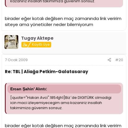
kazaniriz insallah takimimiza güvenim sonsuz.
birader eğer kotalı değilsen maç zamanında link veririm
siteye ama yöneticiler neder bilemiyorum
Tugay Aktepe
Kayıtlı Üye
7 Ocak 2009
#20
Re: TBL | Aliağa Petkim-Galatasaray
Ercan Şahin' Alıntı:
[quote="Hakan Avci":1854jjh1]Biz´de DIGITÜRK olmadigi
icin maci izleyemiyecegim ama kazaniriz insallah
takimimiza güvenim sonsuz.
birader eğer kotalı değilsen maç zamanında link veririm