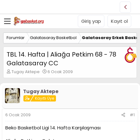
Giriş yap
Kayıt ol
Forumlar
Galatasaray Basketbol
Galatasaray Erkek Basket
TBL 14. Hafta | Aliağa Petkim 68 - 78
Galatasaray CC
K
B
Tugay Aktepe
6 Ocak 2009
o
a
n
ş
u
l
Tugay Aktepe
y
a
Kayıtlı Üye
u
n
B
g
a
ı
6 Ocak 2009
#1
ş
ç
l
t
Beko Basketbol Ligi 14. Hafta Karşılaşması
a
a
t
r
a
i