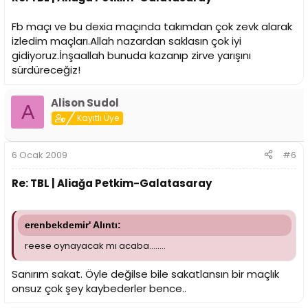
Fb maçı ve bu dexia maçında takımdan çok zevk alarak
izledim maçları.Allah nazardan saklasın çok iyi
gidiyoruz.İnşaallah bunuda kazanıp zirve yarışını
sürdüreceğiz!
Alison Sudol
A
Kayıtlı Üye
6 Ocak 2009
#6
Re: TBL | Aliağa Petkim-Galatasaray
erenbekdemir' Alıntı:
reese oynayacak mı acaba........
Sanırım sakat. Öyle değilse bile sakatlansın bir maçlık
onsuz çok şey kaybederler bence..