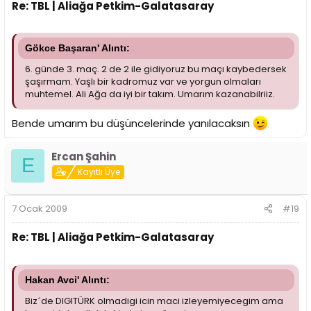
Re: TBL | Aliağa Petkim-Galatasaray
Gökce Başaran' Alıntı:
6. günde 3. maç. 2 de 2 ile gidiyoruz bu maçı kaybedersek
şaşırmam. Yaşlı bir kadromuz var ve yorgun olmaları
muhtemel. Ali Ağa da iyi bir takım. Umarım kazanabilriiz.
Bende umarım bu düşüncelerinde yanılacaksın
Ercan Şahin
E
Kayıtlı Üye
7 Ocak 2009
#19
Re: TBL | Aliağa Petkim-Galatasaray
Hakan Avci' Alıntı:
Biz´de DIGITÜRK olmadigi icin maci izleyemiyecegim ama