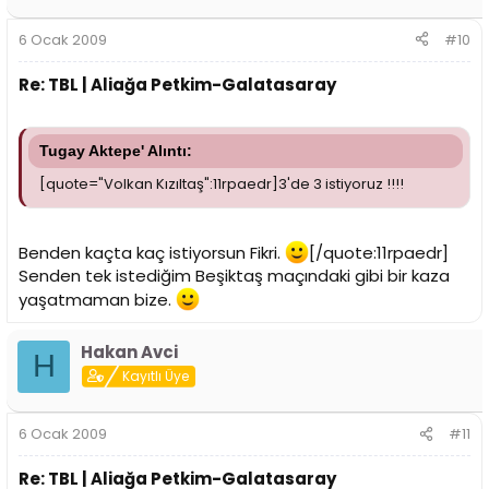
6 Ocak 2009
#10
Re: TBL | Aliağa Petkim-Galatasaray
Tugay Aktepe' Alıntı:
[quote="Volkan Kızıltaş":11rpaedr]3'de 3 istiyoruz !!!!
Benden kaçta kaç istiyorsun Fikri.
[/quote:11rpaedr]
Senden tek istediğim Beşiktaş maçındaki gibi bir kaza
yaşatmaman bize.
Hakan Avci
H
Kayıtlı Üye
6 Ocak 2009
#11
Re: TBL | Aliağa Petkim-Galatasaray