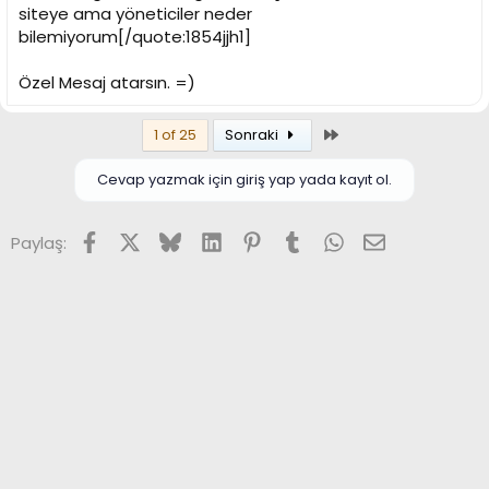
siteye ama yöneticiler neder
bilemiyorum[/quote:1854jjh1]
Özel Mesaj atarsın. =)
Son
1 of 25
Sonraki
Cevap yazmak için giriş yap yada kayıt ol.
Facebook
X (Twitter)
Bluesky
LinkedIn
Pinterest
Tumblr
WhatsApp
E-posta
Paylaş: