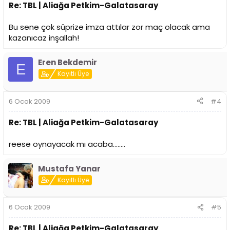
Re: TBL | Aliağa Petkim-Galatasaray
Bu sene çok süprize imza attılar zor maç olacak ama
kazanıcaz inşallah!
Eren Bekdemir
E
Kayıtlı Üye
6 Ocak 2009
#4
Re: TBL | Aliağa Petkim-Galatasaray
reese oynayacak mı acaba........
Mustafa Yanar
Kayıtlı Üye
6 Ocak 2009
#5
Re: TBL | Aliağa Petkim-Galatasaray