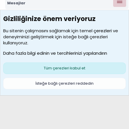
Mesajlar
Gizliliğinize önem veriyoruz
7388
Kullanıcılar
Bu sitenin çalışmasını sağlamak için temel
çerezleri
ve
deneyiminizi geliştirmek için isteğe bağlı çerezleri
borabekirogluu
kullanıyoruz.
Son üye
Daha fazla bilgi edinin ve tercihlerinizi yapılandırın
Bize ulaşın
Şartlar ve kurallar
Gizlilik politikası
Çerezler
Yardım
Ana sayfa
R
Tüm çerezleri kabul et
S
S
Galatasaray Basketbol | GS Basket Taraftar Platformu
İsteğe bağlı çerezleri reddedin
®
Community platform by XenForo
© 2010-2026 XenForo Ltd.
XenForo Türkçe 🇹🇷 Destek Forumu –
XenWp.Com