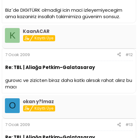
Biz´de DIGITÜRK olmadigi icin maci izleyemiyecegim
ama kazaniriz insallah takimimiza güvenim sonsuz.
KaanACAR
K
Kayıtlı Üye
7 Ocak 2009
#12
Re: TBL | Aliağa Petkim-Galatasaray
gurovıc ve zizicten biraz daha katkı alırsak rahat alırız bu
macı
okan y?lmaz
O
Kayıtlı Üye
7 Ocak 2009
#13
Re: TBL | Aliağa Petkim-Galatasaray