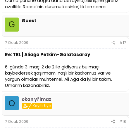
Cuma gününe doğru daha detayına,tekniğine gireriz
özellikle Reese'nin durumu kesinleştikten sonra.
Guest
G
7 Ocak 2009
#17
Re: TBL | Aliağa Petkim-Galatasaray
6. günde 3. maç. 2 de 2 ile gidiyoruz bu maçı
kaybedersek şaşırmam. Yaşlı bir kadromuz var ve
yorgun olmaları muhtemel. Ali Ağa da iyi bir takım.
Umarım kazanabilriiz.
okan y?lmaz
O
Kayıtlı Üye
7 Ocak 2009
#18