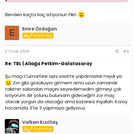
Benden kaçta kaç istiyorsun Fikri.
Emre Özdoğan
E
Kayıtlı Üye
6 Ocak 2009
#9
Re: TBL | Aliağa Petkim-Galatasaray
Şu maçı Cumartesi aynı saatte yapamazlar mıydı ya
Zor gibi gözüküyor gitmem ama uzun zamandır
takımın salondan maçını seyredemedim gitmeyi çok
istiyorum. Bir yolunu bulursam gideceğim zor maç
olacak yorgun da olacağız ama kazanırız inşallah. Koray
hocamızla 3'te 3 yapmaya gidiyoruz.
Volkan Kızıltaş
Kayıtlı Üye