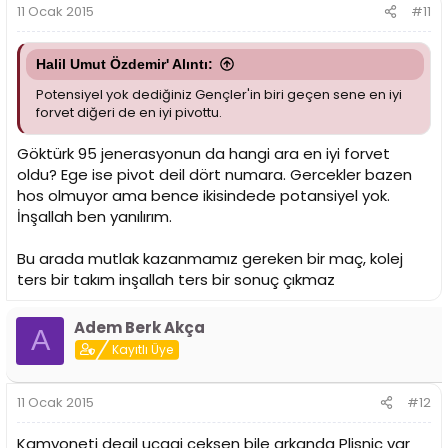
11 Ocak 2015
#11
Halil Umut Özdemir' Alıntı:
Potensiyel yok dediğiniz Gençler'in biri geçen sene en iyi
forvet diğeri de en iyi pivottu.
Göktürk 95 jenerasyonun da hangi ara en iyi forvet
oldu? Ege ise pivot deil dört numara. Gercekler bazen
hos olmuyor ama bence ikisindede potansiyel yok.
İnşallah ben yanılırım.
Bu arada mutlak kazanmamız gereken bir maç, kolej
ters bir takım inşallah ters bir sonuç çıkmaz
Adem Berk Akça
A
Kayıtlı Üye
11 Ocak 2015
#12
Kamyoneti degil ucagi ceksen bile arkanda Plisnic var