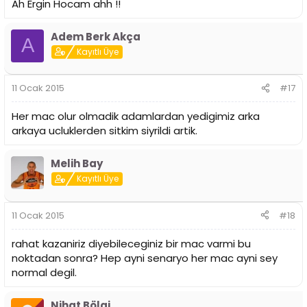
Ah Ergin Hocam ahh !!
Adem Berk Akça
A
Kayıtlı Üye
11 Ocak 2015
#17
Her mac olur olmadik adamlardan yedigimiz arka
arkaya ucluklerden sitkim siyrildi artik.
Melih Bay
Kayıtlı Üye
11 Ocak 2015
#18
rahat kazaniriz diyebileceginiz bir mac varmi bu
noktadan sonra? Hep ayni senaryo her mac ayni sey
normal degil.
Nihat Bölgi