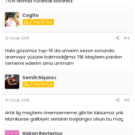
75'In altında tutarsak kazanıriz.
Cogito
Kayıtlı Üye
10 Ocak 2015
#4
Hala gözümüz top-16 da umarım sezon sonunda
aramayız yüzüne bakmadığımız TBL Maçlarını pardon
temenni ederim ama ummam
Semih Nişancı
Kayıtlı Üye
10 Ocak 2015
#5
Artık lig maçlarını önemsememe gibi bir lüksümüz yok.
Mümkünse galibiyet serisinin başlangıcı olsun bu maç.
Hakan Beytemur