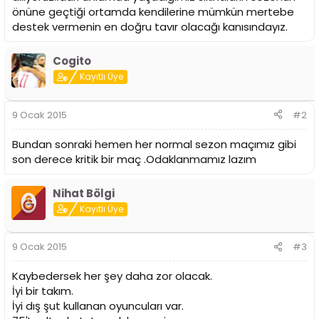
önüne geçtiği ortamda kendilerine mümkün mertebe
destek vermenin en doğru tavır olacağı kanısındayız.
Cogito
Kayıtlı Üye
9 Ocak 2015
#2
Bundan sonraki hemen her normal sezon maçımız gibi
son derece kritik bir maç .Odaklanmamız lazım
Nihat Bölgi
Kayıtlı Üye
9 Ocak 2015
#3
Kaybedersek her şey daha zor olacak.
İyi bir takım.
İyi dış şut kullanan oyuncuları var.