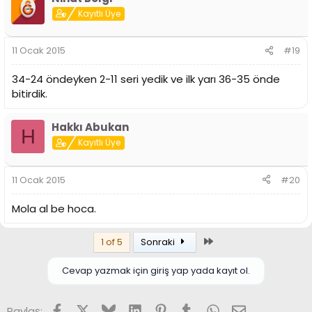
Kayıtlı Üye
11 Ocak 2015
#19
34-24 öndeyken 2-11 seri yedik ve ilk yarı 36-35 önde
bitirdik.
Hakkı Abukan
H
Kayıtlı Üye
11 Ocak 2015
#20
Mola al be hoca.
Son
1 of 5
Sonraki
Cevap yazmak için giriş yap yada kayıt ol.
Facebook
X (Twitter)
Bluesky
LinkedIn
Pinterest
Tumblr
WhatsApp
E-posta
Paylaş: