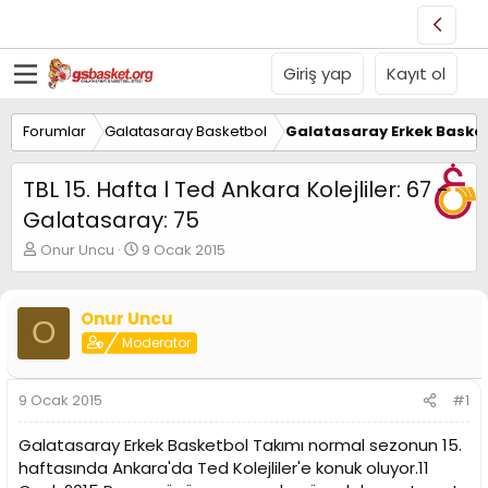
Giriş yap
Kayıt ol
Forumlar
Galatasaray Basketbol
Galatasaray Erkek Basket
TBL 15. Hafta l Ted Ankara Kolejliler: 67 -
Galatasaray: 75
K
B
Onur Uncu
9 Ocak 2015
o
a
n
ş
u
l
Onur Uncu
O
y
a
Moderator
u
n
B
g
a
ı
9 Ocak 2015
#1
ş
ç
l
t
Galatasaray Erkek Basketbol Takımı normal sezonun 15.
a
a
t
r
haftasında Ankara'da Ted Kolejliler'e konuk oluyor.11
a
i