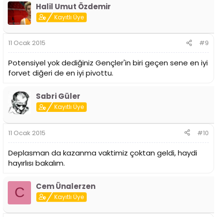
Halil Umut Özdemir
Kayıtlı Üye
11 Ocak 2015
#9
Potensiyel yok dediğiniz Gençler'in biri geçen sene en iyi
forvet diğeri de en iyi pivottu.
Sabri Güler
Kayıtlı Üye
11 Ocak 2015
#10
Deplasman da kazanma vaktimiz çoktan geldi, haydi
hayırlısı bakalım.
Cem Ünalerzen
C
Kayıtlı Üye