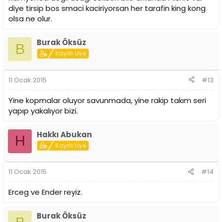
diye tirsip bos smaci kaciriyorsan her tarafin king kong
olsa ne olur.
Burak Öksüz
B
Kayıtlı Üye
11 Ocak 2015
#13
Yine kopmalar oluyor savunmada, yine rakip takım seri
yapıp yakalıyor bizi.
Hakkı Abukan
H
Kayıtlı Üye
11 Ocak 2015
#14
Erceg ve Ender reyiz.
Burak Öksüz