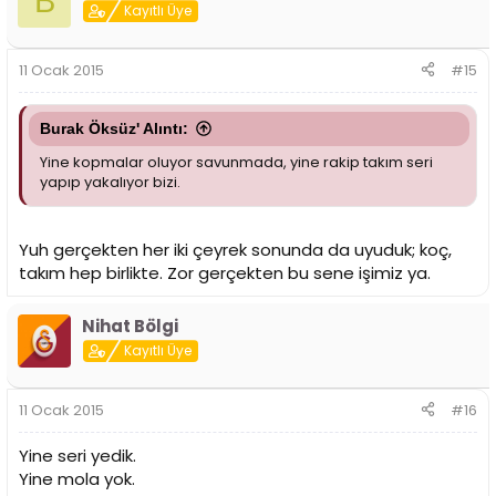
B
Kayıtlı Üye
11 Ocak 2015
#15
Burak Öksüz' Alıntı:
Yine kopmalar oluyor savunmada, yine rakip takım seri
yapıp yakalıyor bizi.
Yuh gerçekten her iki çeyrek sonunda da uyuduk; koç,
takım hep birlikte. Zor gerçekten bu sene işimiz ya.
Nihat Bölgi
Kayıtlı Üye
11 Ocak 2015
#16
Yine seri yedik.
Yine mola yok.