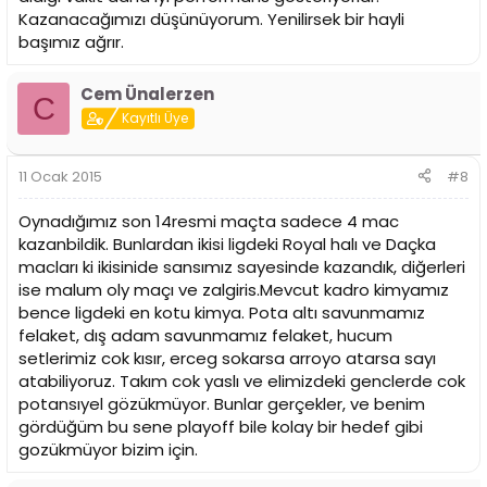
Kazanacağımızı düşünüyorum. Yenilirsek bir hayli
başımız ağrır.
Cem Ünalerzen
C
Kayıtlı Üye
11 Ocak 2015
#8
Oynadığımız son 14resmi maçta sadece 4 mac
kazanbildik. Bunlardan ikisi ligdeki Royal halı ve Daçka
macları ki ikisinide sansımız sayesinde kazandık, diğerleri
ise malum oly maçı ve zalgiris.Mevcut kadro kimyamız
bence ligdeki en kotu kimya. Pota altı savunmamız
felaket, dış adam savunmamız felaket, hucum
setlerimiz cok kısır, erceg sokarsa arroyo atarsa sayı
atabiliyoruz. Takım cok yaslı ve elimizdeki genclerde cok
potansıyel gözükmüyor. Bunlar gerçekler, ve benim
gördüğüm bu sene playoff bile kolay bir hedef gibi
gozükmüyor bizim için.