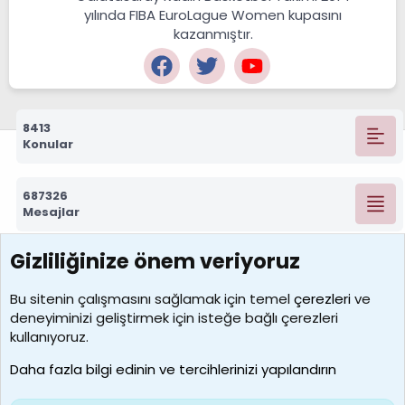
yılında FIBA EuroLague Women kupasını
kazanmıştır.
8413
Konular
687326
Mesajlar
Gizliliğinize önem veriyoruz
7390
Kullanıcılar
Bu sitenin çalışmasını sağlamak için temel
çerezleri
ve
deneyiminizi geliştirmek için isteğe bağlı çerezleri
MosesBrownHayranı
kullanıyoruz.
Son üye
Daha fazla bilgi edinin ve tercihlerinizi yapılandırın
Bize ulaşın
Şartlar ve kurallar
Gizlilik politikası