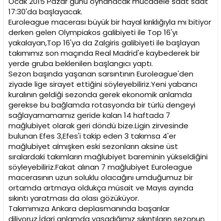
Ocak 2015 Pazar günü oynanacak mücadele saat saat
n
h
17:30'da başlayacak.
i
Euroleague macerası büyük bir hayal kırıklığıyla mı bitiyor
derken gelen Olympiakos galibiyeti ile Top 16'yı
yakalayan,Top 16'ya da Zalgiris galibiyeti ile başlayan
takımımız son maçında Real Madrid'e kaybederek bir
yerde gruba beklenilen başlangıcı yaptı.
Sezon başında yaşanan sarsıntının Euroleague'den
ziyade lige sirayet ettiğini söyleyebiliriz.Yeni yabancı
kuralının geldiği sezonda gerek ekonomik anlamda
gerekse bu bağlamda rotasyonda bir türlü dengeyi
sağlayamamamız geride kalan 14 haftada 7
mağlubiyet olarak geri döndü bize.Ligin zirvesinde
bulunan Efes 3,Efes'i takip eden 3 takımsa 4'er
mağlubiyet almışken eski sezonların aksine üst
sıralardaki takımların mağlubiyet bareminin yükseldiğini
söyleyebiliriz.Fakat alınan 7 mağlubiyet Euroleague
macerasının uzun soluklu olacağını umduğumuz bir
ortamda artmaya oldukça müsait ve Mayıs ayında
sıkıntı yaratması da olası gözüküyor.
Takımımıza Ankara deplasmanında başarılar
diliyoruz.İdari anlamda yaşadığımız sıkıntıların sezonun