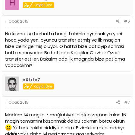
H
Kayıtlı Üye
11 Ocak 2015
#6
Ne kısmetse herhafta hangi takımla oynasak ya yeni
hoca yada yeni oyuncu transfer etmiş ve ilk maçları
bize denk gelmiş oluyor. O hafta bize patlayıp sonraki
hafta sönüyorlar. Bu haftada Kolejliler Cevher Özer'i
transfer ettiler. Bakalım oda ilk maçında bize patlama
yapacakmı?
eXLife7
Kayıtlı Üye
11 Ocak 2015
#7
Madem 14 maçta 7 mağlubiyet aldık o zaman kalan 16
maçın tamamını kazanmak da bu takımın borcu olsun.
Yeter ki rakibi ciddiye alalım. Bizimkiler rakibi ciddiye
aldığı vakit daha iyi performans gösteriyorlar.