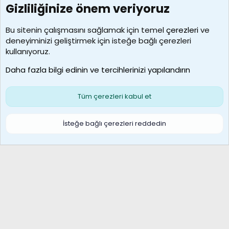
Gizliliğinize önem veriyoruz
7390
Kullanıcılar
Bu sitenin çalışmasını sağlamak için temel
çerezleri
ve
deneyiminizi geliştirmek için isteğe bağlı çerezleri
MosesBrownHayranı
kullanıyoruz.
Son üye
Daha fazla bilgi edinin ve tercihlerinizi yapılandırın
Bize ulaşın
Şartlar ve kurallar
Gizlilik politikası
Çerezler
Yardım
Ana sayfa
R
Tüm çerezleri kabul et
S
S
Galatasaray Basketbol | GS Basket Taraftar Platformu
İsteğe bağlı çerezleri reddedin
®
Community platform by XenForo
© 2010-2026 XenForo Ltd.
XenForo Türkçe 🇹🇷 Destek Forumu –
XenWp.Com