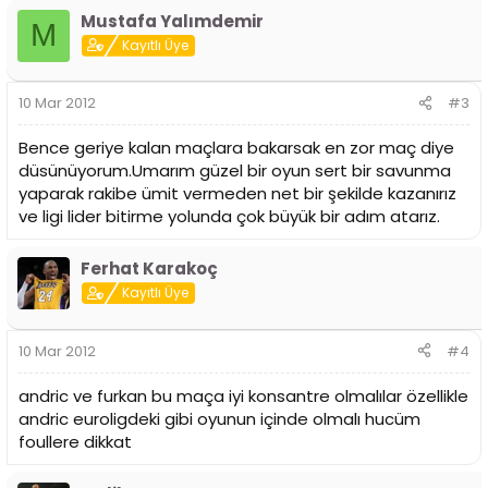
Mustafa Yalımdemir
M
Kayıtlı Üye
10 Mar 2012
#3
Bence geriye kalan maçlara bakarsak en zor maç diye
düsünüyorum.Umarım güzel bir oyun sert bir savunma
yaparak rakibe ümit vermeden net bir şekilde kazanırız
ve ligi lider bitirme yolunda çok büyük bir adım atarız.
Ferhat Karakoç
Kayıtlı Üye
10 Mar 2012
#4
andric ve furkan bu maça iyi konsantre olmalılar özellikle
andric euroligdeki gibi oyunun içinde olmalı hucüm
foullere dikkat