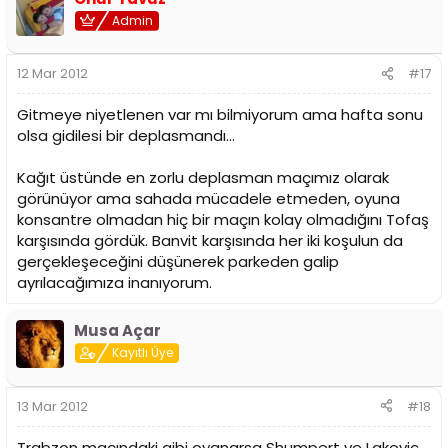
Admin
12 Mar 2012
#17
Gitmeye niyetlenen var mı bilmiyorum ama hafta sonu
olsa gidilesi bir deplasmandı...
Kağıt üstünde en zorlu deplasman maçımız olarak
görünüyor ama sahada mücadele etmeden, oyuna
konsantre olmadan hiç bir maçın kolay olmadığını Tofaş
karşısında gördük. Banvit karşısında her iki koşulun da
gerçekleşeceğini düşünerek parkeden galip
ayrılacağımıza inanıyorum.
Musa Açar
Kayıtlı Üye
13 Mar 2012
#18
Trabzon maçındaki gibi oyanarsa Shumpert ve Lakovic