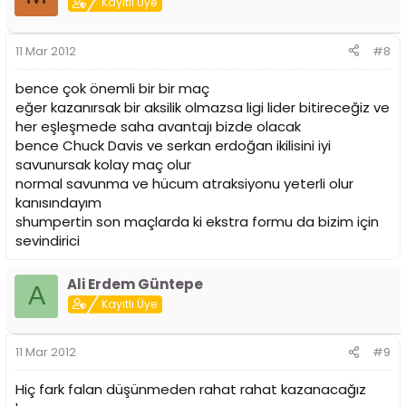
Kayıtlı Üye
11 Mar 2012
#8
bence çok önemli bir bir maç
eğer kazanırsak bir aksilik olmazsa ligi lider bitireceğiz ve
her eşleşmede saha avantajı bizde olacak
bence Chuck Davis ve serkan erdoğan ikilisini iyi
savunursak kolay maç olur
normal savunma ve hücum atraksiyonu yeterli olur
kanısındayım
shumpertin son maçlarda ki ekstra formu da bizim için
sevindirici
Ali Erdem Güntepe
A
Kayıtlı Üye
11 Mar 2012
#9
Hiç fark falan düşünmeden rahat rahat kazanacağız