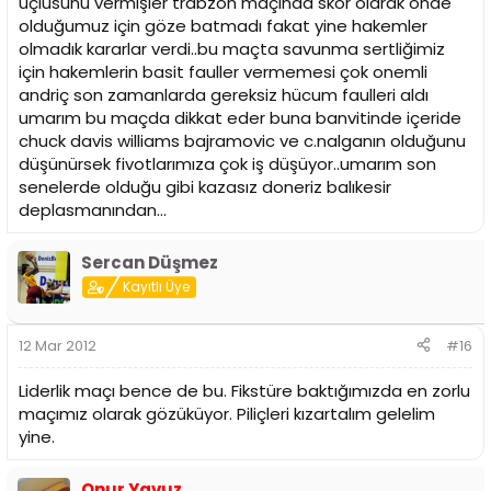
üçlüsünü vermişler trabzon maçında skor olarak onde
olduğumuz için göze batmadı fakat yine hakemler
olmadık kararlar verdi..bu maçta savunma sertliğimiz
için hakemlerin basit fauller vermemesi çok onemli
andriç son zamanlarda gereksiz hücum faulleri aldı
umarım bu maçda dikkat eder buna banvitinde içeride
chuck davis williams bajramovic ve c.nalganın olduğunu
düşünürsek fivotlarımıza çok iş düşüyor..umarım son
senelerde olduğu gibi kazasız doneriz balıkesir
deplasmanından...
Sercan Düşmez
Kayıtlı Üye
12 Mar 2012
#16
Liderlik maçı bence de bu. Fikstüre baktığımızda en zorlu
maçımız olarak gözüküyor. Piliçleri kızartalım gelelim
yine.
Onur Yavuz