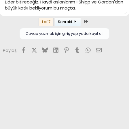
Lider bitireceğiz. Haydi aslanlarım ! Shipp ve Gordon'dan
büyük katkı bekliyorum bu maçta.
Son
1 of 7
Sonraki
Cevap yazmak için giriş yap yada kayıt ol.
Facebook
X (Twitter)
Bluesky
LinkedIn
Pinterest
Tumblr
WhatsApp
E-posta
Paylaş: