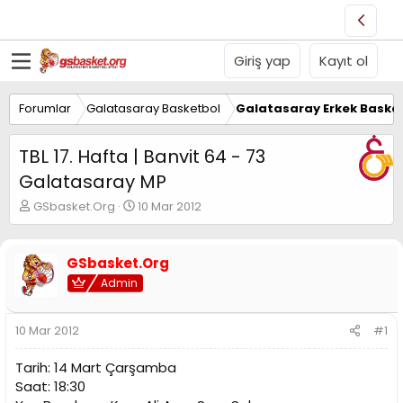
Giriş yap
Kayıt ol
Forumlar
Galatasaray Basketbol
Galatasaray Erkek Basket
TBL 17. Hafta | Banvit 64 - 73
Galatasaray MP
K
B
GSbasket.Org
10 Mar 2012
o
a
n
ş
u
l
GSbasket.Org
y
a
Admin
u
n
B
g
a
ı
10 Mar 2012
#1
ş
ç
l
t
Tarih: 14 Mart Çarşamba
a
a
t
r
Saat: 18:30
a
i