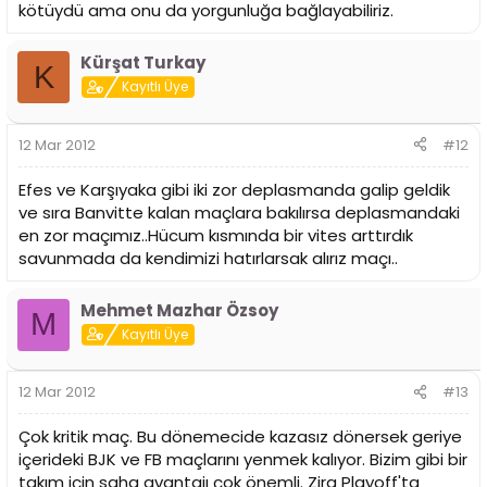
kötüydü ama onu da yorgunluğa bağlayabiliriz.
Kürşat Turkay
K
Kayıtlı Üye
12 Mar 2012
#12
Efes ve Karşıyaka gibi iki zor deplasmanda galip geldik
ve sıra Banvitte kalan maçlara bakılırsa deplasmandaki
en zor maçımız..Hücum kısmında bir vites arttırdık
savunmada da kendimizi hatırlarsak alırız maçı..
Mehmet Mazhar Özsoy
M
Kayıtlı Üye
12 Mar 2012
#13
Çok kritik maç. Bu dönemecide kazasız dönersek geriye
içerideki BJK ve FB maçlarını yenmek kalıyor. Bizim gibi bir
takım için saha avantajı çok önemli. Zira Playoff'ta