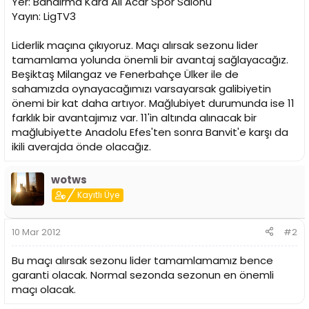
Yer: Bandırma Kara Ali Acar Spor Salonu
n
h
Yayın: LigTV3
i
Liderlik maçına çıkıyoruz. Maçı alırsak sezonu lider
tamamlama yolunda önemli bir avantaj sağlayacağız.
Beşiktaş Milangaz ve Fenerbahçe Ülker ile de
sahamızda oynayacağımızı varsayarsak galibiyetin
önemi bir kat daha artıyor. Mağlubiyet durumunda ise 11
farklık bir avantajımız var. 11'in altında alınacak bir
mağlubiyette Anadolu Efes'ten sonra Banvit'e karşı da
ikili averajda önde olacağız.
wotws
Kayıtlı Üye
10 Mar 2012
#2
Bu maçı alırsak sezonu lider tamamlamamız bence
garanti olacak. Normal sezonda sezonun en önemli
maçı olacak.