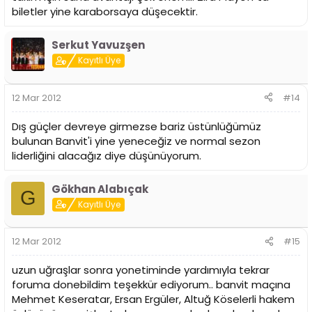
biletler yine karaborsaya düşecektir.
Serkut Yavuzşen
Kayıtlı Üye
12 Mar 2012
#14
Dış güçler devreye girmezse bariz üstünlüğümüz
bulunan Banvit'i yine yeneceğiz ve normal sezon
liderliğini alacağız diye düşünüyorum.
Gökhan Alabıçak
G
Kayıtlı Üye
12 Mar 2012
#15
uzun uğraşlar sonra yonetiminde yardımıyla tekrar
foruma donebildim teşekkür ediyorum.. banvit maçına
Mehmet Keseratar, Ersan Ergüler, Altuğ Köselerli hakem