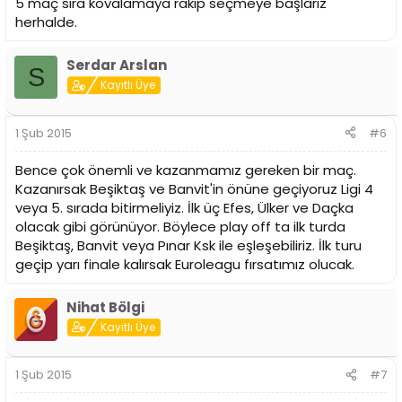
5 maç sıra kovalamaya rakip seçmeye başlarız
herhalde.
Serdar Arslan
S
Kayıtlı Üye
1 Şub 2015
#6
Bence çok önemli ve kazanmamız gereken bir maç.
Kazanırsak Beşiktaş ve Banvit'in önüne geçiyoruz Ligi 4
veya 5. sırada bitirmeliyiz. İlk üç Efes, Ülker ve Daçka
olacak gibi görünüyor. Böylece play off ta ilk turda
Beşiktaş, Banvit veya Pınar Ksk ile eşleşebiliriz. İlk turu
geçip yarı finale kalırsak Euroleagu fırsatımız olucak.
Nihat Bölgi
Kayıtlı Üye
1 Şub 2015
#7