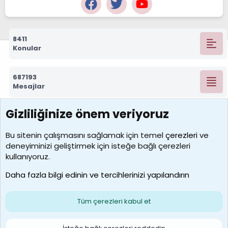
8411
Konular
687193
Mesajlar
Gizliliğinize önem veriyoruz
7388
Kullanıcılar
Bu sitenin çalışmasını sağlamak için temel
çerezleri
ve
deneyiminizi geliştirmek için isteğe bağlı çerezleri
borabekirogluu
kullanıyoruz.
Son üye
Daha fazla bilgi edinin ve tercihlerinizi yapılandırın
Bize ulaşın
Şartlar ve kurallar
Gizlilik politikası
Çerezler
Yardım
Ana sayfa
R
Tüm çerezleri kabul et
S
S
Galatasaray Basketbol | GS Basket Taraftar Platformu