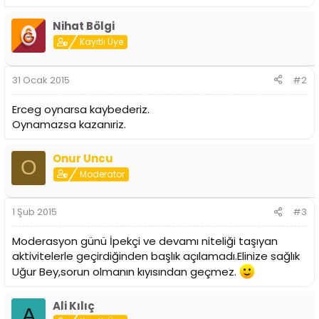
Nihat Bölgi
Kayıtlı Üye
31 Ocak 2015
#2
Erceg oynarsa kaybederiz.
Oynamazsa kazanıriz.
Onur Uncu
O
Moderator
1 Şub 2015
#3
Moderasyon günü İpekçi ve devamı niteliği taşıyan
aktivitelerle geçirdiğinden başlık açılamadı.Elinize sağlık
Uğur Bey,sorun olmanın kıyısından geçmez.
Ali Kılıç
A