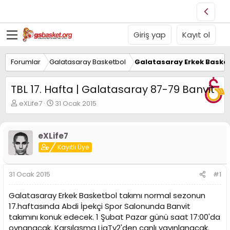
Giriş yap
Kayıt ol
Forumlar
Galatasaray Basketbol
Galatasaray Erkek Basket
TBL 17. Hafta | Galatasaray 87-79 Banvit
K
B
eXLife7
31 Ocak 2015
o
a
n
ş
u
l
eXLife7
y
a
Kayıtlı Üye
u
n
B
g
a
ı
31 Ocak 2015
#1
ş
ç
l
t
Galatasaray Erkek Basketbol takımı normal sezonun
a
a
t
r
17.haftasında Abdi İpekçi Spor Salonunda Banvit
a
i
takımını konuk edecek. 1 Şubat Pazar günü saat 17:00'da
n
h
oynanacak. Karşılaşma LigTv2'den canlı yayınlanacak.