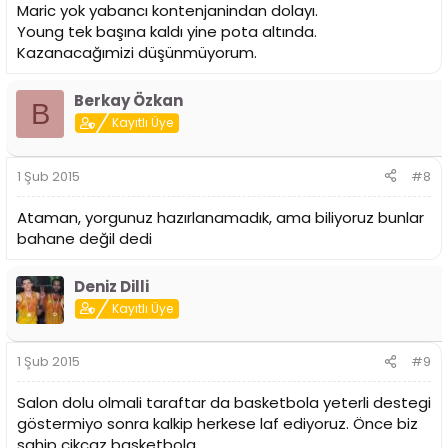
Maric yok yabancı kontenjanindan dolayı.
Young tek başına kaldı yine pota altında.
Kazanacağımizi düşünmüyorum.
Berkay Özkan
B
Kayıtlı Üye
1 Şub 2015
#8
Ataman, yorgunuz hazırlanamadık, ama biliyoruz bunlar
bahane değil dedi
Deniz Dilli
Kayıtlı Üye
1 Şub 2015
#9
Salon dolu olmali taraftar da basketbola yeterli destegi
göstermiyo sonra kalkip herkese laf ediyoruz. Önce biz
sahip cikcaz basketbola.