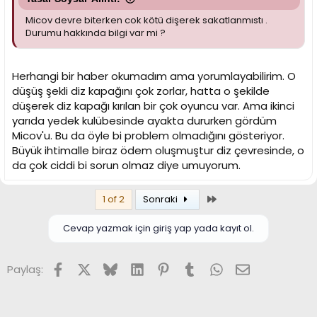
Micov devre biterken cok kötü dişerek sakatlanmıstı .
Durumu hakkında bilgi var mi ?
Herhangi bir haber okumadım ama yorumlayabilirim. O
düşüş şekli diz kapağını çok zorlar, hatta o şekilde
düşerek diz kapağı kırılan bir çok oyuncu var. Ama ikinci
yarıda yedek kulübesinde ayakta dururken gördüm
Micov'u. Bu da öyle bi problem olmadığını gösteriyor.
Büyük ihtimalle biraz ödem oluşmuştur diz çevresinde, o
da çok ciddi bi sorun olmaz diye umuyorum.
Son
1 of 2
Sonraki
Cevap yazmak için giriş yap yada kayıt ol.
Facebook
X (Twitter)
Bluesky
LinkedIn
Pinterest
Tumblr
WhatsApp
E-posta
Paylaş: