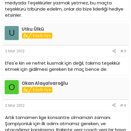
medyada Teşekkürler yazmak yetmez, bu maçta
teşekkürü tribünde edelim, onlar da bize liderliği hediye
etsinler.
Utku Ülkü
U
Kayıtlı Üye
2 Mar 2012
#3
Efes'e kin ve nefret kusmak için değil, takıma teşekkür
etmek için gidilmesi gereken bir maç bence de.
Okan Alaşalvaroğlu
O
Kayıtlı Üye
2 Mar 2012
#4
Artık tamamen lige konsantre olmamızın zamanı.
Şampiyonluk için ilk adımı atmamız gereken, ve
atacağımız karşılaşma. Rakipte yeni coach yeni bir hava