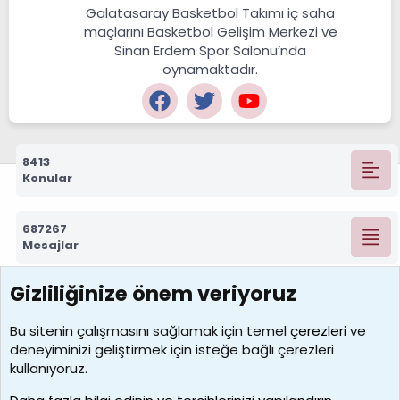
Galatasaray Basketbol Takımı iç saha
maçlarını Basketbol Gelişim Merkezi ve
Sinan Erdem Spor Salonu’nda
oynamaktadır.
8413
Konular
687267
Mesajlar
Gizliliğinize önem veriyoruz
7388
Kullanıcılar
Bu sitenin çalışmasını sağlamak için temel
çerezleri
ve
deneyiminizi geliştirmek için isteğe bağlı çerezleri
borabekirogluu
kullanıyoruz.
Son üye