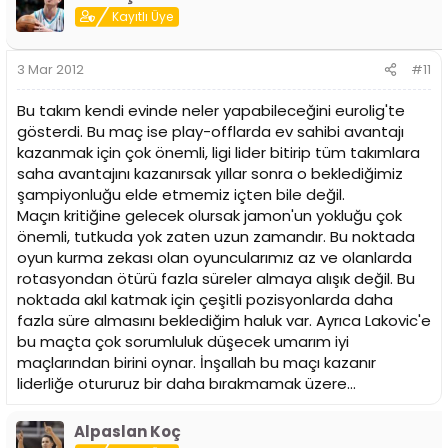
Kayıtlı Üye
3 Mar 2012
#11
Bu takım kendi evinde neler yapabileceğini eurolig'te
gösterdi. Bu maç ise play-offlarda ev sahibi avantajı
kazanmak için çok önemli, ligi lider bitirip tüm takımlara
saha avantajını kazanırsak yıllar sonra o beklediğimiz
şampiyonluğu elde etmemiz içten bile değil.
Maçın kritiğine gelecek olursak jamon'un yokluğu çok
önemli, tutkuda yok zaten uzun zamandır. Bu noktada
oyun kurma zekası olan oyuncularımız az ve olanlarda
rotasyondan ötürü fazla süreler almaya alışık değil. Bu
noktada akıl katmak için çeşitli pozisyonlarda daha
fazla süre almasını beklediğim haluk var. Ayrıca Lakovic'e
bu maçta çok sorumluluk düşecek umarım iyi
maçlarından birini oynar. İnşallah bu maçı kazanır
liderliğe otururuz bir daha bırakmamak üzere...
Alpaslan Koç