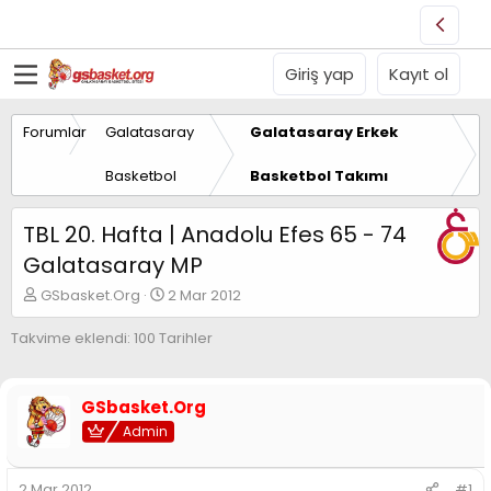
Giriş yap
Kayıt ol
Forumlar
Galatasaray
Galatasaray Erkek
Basketbol
Basketbol Takımı
TBL 20. Hafta | Anadolu Efes 65 - 74
Galatasaray MP
K
B
GSbasket.Org
2 Mar 2012
o
a
n
ş
Takvime eklendi: 100 Tarihler
u
l
y
a
u
n
GSbasket.Org
B
g
a
Admin
ı
ş
ç
l
t
2 Mar 2012
#1