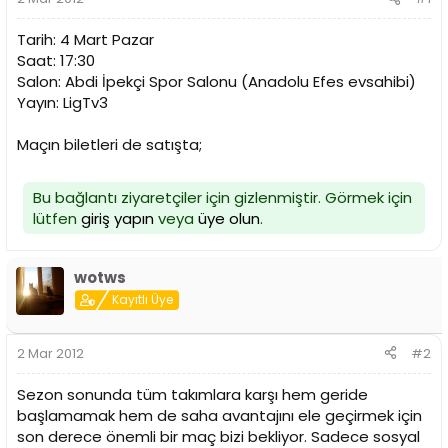
a
a
t
r
a
i
Tarih: 4 Mart Pazar
n
h
Saat: 17:30
i
Salon: Abdi İpekçi Spor Salonu (Anadolu Efes evsahibi)
Yayın: LigTv3
Maçın biletleri de satışta;
Bu bağlantı ziyaretçiler için gizlenmiştir. Görmek için
lütfen
giriş yapın
veya
üye olun
.
wotws
Kayıtlı Üye
2 Mar 2012
#2
Sezon sonunda tüm takımlara karşı hem geride
başlamamak hem de saha avantajını ele geçirmek için
son derece önemli bir maç bizi bekliyor. Sadece sosyal