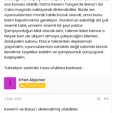
söz konusu olabilir, hatta Kerem Tunçeri ile Barac'ı da
Cska maçında saklayarak dinlendirdiler. Bizde ise
oyuncularımızn morali tabiki bozuk olacak, ama bunu
bizim kapatmamız gerekiyor. Gordon'un sakatlığı da çok
önemli tabii, umarım önemli bir şeyi yoktur.
Şampiyonluğun kilidi olacak isim, takımın lideri bence o.
Neyse ben de akşam almaya çalışacağım biletleri,
dolduralım salonu. Efes'e tekrardan deplasman
yaşatalım, oyuncularımıza sanalda değil salonda bizzat
kendimiz teşekkür edelim ve şampiyonluk yürüyüşüne
başlayalım.
Yükseliyor sesimiiiz taaa ufuklara kadaaar...
İrfan Akpınar
İ
Kayıtlı Üye
2 Mar 2012
#5
Kerem'i ve Barac'ı dinlendirmiş olabilirler.