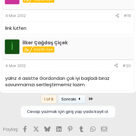
4 Mar 2012
#19
link lütfen
İlker Çağdaş Çiçek
İ
Kayıtlı Üye
4 Mar 2012
#20
yalnz 4 asistte Gordondan çok iyi başladı biraz
savunmamızı sertleştirmemiz lazım
Son
1 of 8
Sonraki
Cevap yazmak için giriş yap yada kayıt ol.
Facebook
X (Twitter)
Bluesky
LinkedIn
Pinterest
Tumblr
WhatsApp
E-posta
Paylaş: