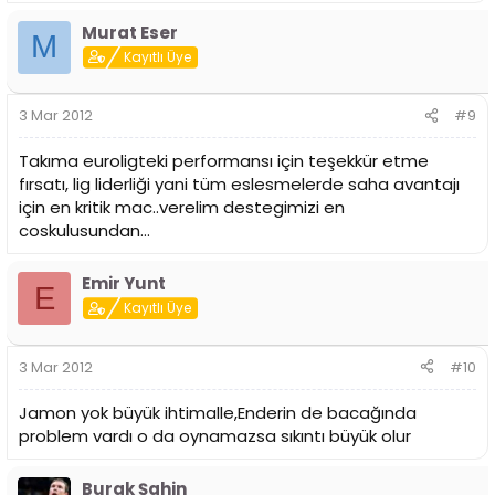
Murat Eser
M
Kayıtlı Üye
3 Mar 2012
#9
Takıma euroligteki performansı için teşekkür etme
fırsatı, lig liderliği yani tüm eslesmelerde saha avantajı
için en kritik mac..verelim destegimizi en
coskulusundan...
Emir Yunt
E
Kayıtlı Üye
3 Mar 2012
#10
Jamon yok büyük ihtimalle,Enderin de bacağında
problem vardı o da oynamazsa sıkıntı büyük olur
Burak Şahin