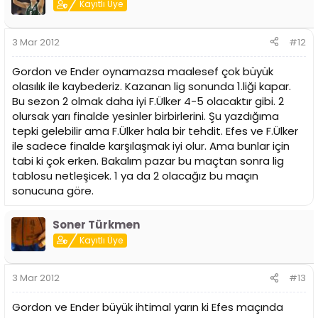
Kayıtlı Üye
3 Mar 2012
#12
Gordon ve Ender oynamazsa maalesef çok büyük
olasılık ile kaybederiz. Kazanan lig sonunda 1.liği kapar.
Bu sezon 2 olmak daha iyi F.Ülker 4-5 olacaktır gibi. 2
olursak yarı finalde yesinler birbirlerini. Şu yazdığıma
tepki gelebilir ama F.Ülker hala bir tehdit. Efes ve F.Ülker
ile sadece finalde karşılaşmak iyi olur. Ama bunlar için
tabi ki çok erken. Bakalım pazar bu maçtan sonra lig
tablosu netleşicek. 1 ya da 2 olacağız bu maçın
sonucuna göre.
Soner Türkmen
Kayıtlı Üye
3 Mar 2012
#13
Gordon ve Ender büyük ihtimal yarın ki Efes maçında