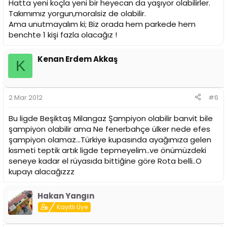
Hatta yeni koçla yeni bir heyecan da yaşıyor olabilirler.
Takımımız yorgun,moralsiz de olabilir.
Ama unutmayalım ki; Biz orada hem parkede hem
benchte 1 kişi fazla olacağız !
Kenan Erdem Akkaş
K
2 Mar 2012
#6
Bu ligde Beşiktaş Milangaz Şampiyon olabilir banvit bile
şampiyon olabilir ama Ne fenerbahçe ülker nede efes
şampiyon olamaz...Türkiye kupasında ayağımıza gelen
kısmeti teptik artık ligde tepmeyelim..ve önümüzdeki
seneye kadar el rüyasıda bittiğine göre Rota belli..O
kupayı alacağızzz
Hakan Yangın
Kayıtlı Üye