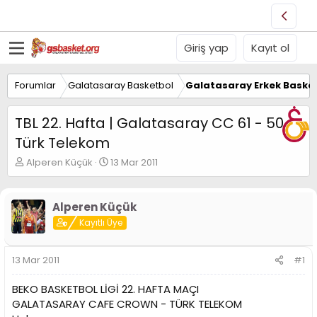
Giriş yap
Kayıt ol
Forumlar
Galatasaray Basketbol
Galatasaray Erkek Basket
TBL 22. Hafta | Galatasaray CC 61 - 50
Türk Telekom
K
B
Alperen Küçük
13 Mar 2011
o
a
n
ş
u
l
Alperen Küçük
y
a
Kayıtlı Üye
u
n
B
g
a
ı
13 Mar 2011
#1
ş
ç
l
t
BEKO BASKETBOL LİGİ 22. HAFTA MAÇI
a
a
t
r
GALATASARAY CAFE CROWN - TÜRK TELEKOM
a
i