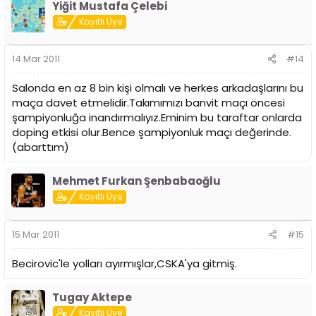
Yiğit Mustafa Çelebi
Kayıtlı Üye
14 Mar 2011
#14
Salonda en az 8 bin kişi olmalı ve herkes arkadaşlarını bu
maça davet etmelidir.Takımımızı banvit maçı öncesi
şampiyonluğa inandırmalıyız.Eminim bu taraftar onlarda
doping etkisi olur.Bence şampiyonluk maçı değerinde.
(abarttım)
Mehmet Furkan Şenbabaoğlu
Kayıtlı Üye
15 Mar 2011
#15
Becirovic'le yolları ayırmışlar,CSKA'ya gitmiş.
Tugay Aktepe
Kayıtlı Üye