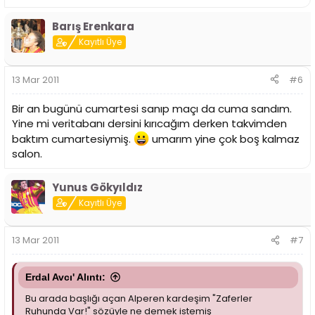
Barış Erenkara
Kayıtlı Üye
13 Mar 2011
#6
Bir an bugünü cumartesi sanıp maçı da cuma sandım.
Yine mi veritabanı dersini kırıcağım derken takvimden
baktım cumartesiymiş.
umarım yine çok boş kalmaz
salon.
Yunus Gökyıldız
Kayıtlı Üye
13 Mar 2011
#7
Erdal Avcı' Alıntı:
Bu arada başlığı açan Alperen kardeşim "Zaferler
Ruhunda Var!" sözüyle ne demek istemiş