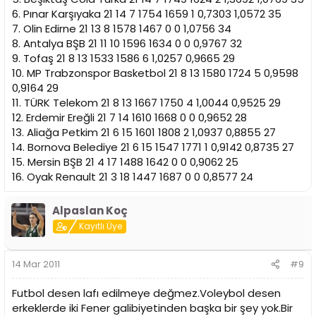
6. Pınar Karşıyaka 21 14 7 1754 1659 1 0,7303 1,0572 35
7. Olin Edirne 21 13 8 1578 1467 0 0 1,0756 34
8. Antalya BŞB 21 11 10 1596 1634 0 0 0,9767 32
9. Tofaş 21 8 13 1533 1586 6 1,0257 0,9665 29
10. MP Trabzonspor Basketbol 21 8 13 1580 1724 5 0,9598
0,9164 29
11. TÜRK Telekom 21 8 13 1667 1750 4 1,0044 0,9525 29
12. Erdemir Ereğli 21 7 14 1610 1668 0 0 0,9652 28
13. Aliağa Petkim 21 6 15 1601 1808 2 1,0937 0,8855 27
14. Bornova Belediye 21 6 15 1547 1771 1 0,9142 0,8735 27
15. Mersin BŞB 21 4 17 1488 1642 0 0 0,9062 25
16. Oyak Renault 21 3 18 1447 1687 0 0 0,8577 24
Alpaslan Koç
Kayıtlı Üye
14 Mar 2011
#9
Futbol desen lafı edilmeye değmez.Voleybol desen
erkeklerde iki Fener galibiyetinden başka bir şey yok.Bir