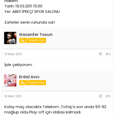
Hakem:
n
h
Tarih: 19.03.2011 15:00
i
Yer: ABDİ İPEKÇİ SPOR SALONU
Zaferler senin ruhunda var!
Gazanfer Tosun
Kayıtlı Üye
13 Mar 2011
#2
İple çekiyorum.
Erdal Avcı
Kayıtlı Üye
13 Mar 2011
#3
Kolay maç olacaktır.Telekom ,Tofaş'a son anda 93-92
mağlup oldu.Play-off için iddiası kalmadı