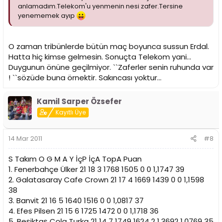
anlamadım.Telekom'u yenmenin nesi zafer.Tersine
yenememek ayıp
O zaman tribünlerde bütün maç boyunca sussun Erdal.
Hatta hiç kimse gelmesin. Sonuçta Telekom yani...
Duygunun önüne geçilmiyor. ``Zaferler senin ruhunda var
! ``sözüde buna örnektir. Sakıncası yoktur...
Kamil Sarper Özsefer
Kayıtlı Üye
14 Mar 2011
#8
S Takım O G M A Y İçP İçA TopA Puan
1. Fenerbahçe Ülker 21 18 3 1768 1505 0 0 1,1747 39
2. Galatasaray Cafe Crown 21 17 4 1669 1439 0 0 1,1598
38
3. Banvit 21 16 5 1640 1516 0 0 1,0817 37
4. Efes Pilsen 21 15 6 1725 1472 0 0 1,1718 36
5. Beşiktaş Cola Turka 21 14 7 1749 1624 2 1,3692 1,0769 35