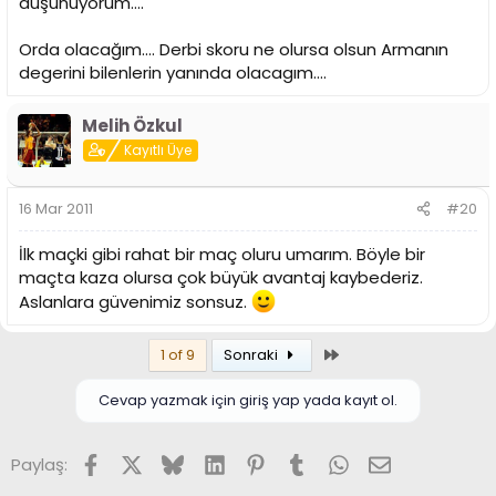
düşünüyorum....
Orda olacağım.... Derbi skoru ne olursa olsun Armanın
degerini bilenlerin yanında olacagım....
Melih Özkul
Kayıtlı Üye
16 Mar 2011
#20
İlk maçki gibi rahat bir maç oluru umarım. Böyle bir
maçta kaza olursa çok büyük avantaj kaybederiz.
Aslanlara güvenimiz sonsuz.
Son
1 of 9
Sonraki
Cevap yazmak için giriş yap yada kayıt ol.
Facebook
X (Twitter)
Bluesky
LinkedIn
Pinterest
Tumblr
WhatsApp
E-posta
Paylaş: