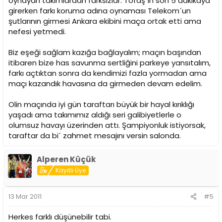
oynayan takımlardan farksızlar. Tofaş´ın son 5 dakikaya
girerken farkı koruma adına oynaması Telekom´un
şutlarının girmesi Ankara ekibini maça ortak etti ama
nefesi yetmedi.
Biz eşeği sağlam kazığa bağlayalım; maçın başından
itibaren bize has savunma sertliğini parkeye yansıtalım,
farkı açtıktan sonra da kendimizi fazla yormadan ama
maçı kazandık havasına da girmeden devam edelim.
Olin maçında iyi gün taraftarı büyük bir hayal kırıklığı
yaşadı ama takımımız aldığı seri galibiyetlerle o
olumsuz havayı üzerinden attı. Şampiyonluk istiyorsak,
taraftar da bi´ zahmet mesajını versin salonda.
Alperen Küçük
Kayıtlı Üye
13 Mar 2011
#5
Herkes farklı düşünebilir tabi.