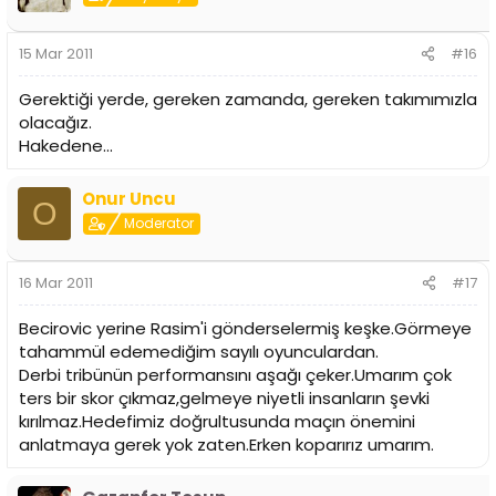
15 Mar 2011
#16
Gerektiği yerde, gereken zamanda, gereken takımımızla
olacağız.
Hakedene...
Onur Uncu
O
Moderator
16 Mar 2011
#17
Becirovic yerine Rasim'i gönderselermiş keşke.Görmeye
tahammül edemediğim sayılı oyunculardan.
Derbi tribünün performansını aşağı çeker.Umarım çok
ters bir skor çıkmaz,gelmeye niyetli insanların şevki
kırılmaz.Hedefimiz doğrultusunda maçın önemini
anlatmaya gerek yok zaten.Erken koparırız umarım.