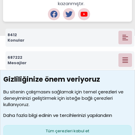
kazanmıştır.
8412
Konular
687222
Mesajlar
Gizliliğinize önem veriyoruz
7388
Kullanıcılar
Bu sitenin çalışmasını sağlamak için temel
çerezleri
ve
deneyiminizi geliştirmek için isteğe bağlı çerezleri
borabekirogluu
kullanıyoruz.
Son üye
Daha fazla bilgi edinin ve tercihlerinizi yapılandırın
Bize ulaşın
Şartlar ve kurallar
Gizlilik politikası
Çerezler
Yardım
Ana sayfa
R
Tüm çerezleri kabul et
S