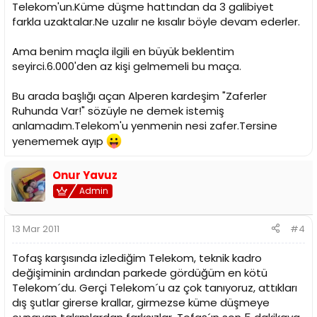
Telekom'un.Küme düşme hattından da 3 galibiyet
farkla uzaktalar.Ne uzalır ne kısalır böyle devam ederler.
Ama benim maçla ilgili en büyük beklentim
seyirci.6.000'den az kişi gelmemeli bu maça.
Bu arada başlığı açan Alperen kardeşim "Zaferler
Ruhunda Var!" sözüyle ne demek istemiş
anlamadım.Telekom'u yenmenin nesi zafer.Tersine
yenememek ayıp
Onur Yavuz
Admin
13 Mar 2011
#4
Tofaş karşısında izlediğim Telekom, teknik kadro
değişiminin ardından parkede gördüğüm en kötü
Telekom´du. Gerçi Telekom´u az çok tanıyoruz, attıkları
dış şutlar girerse krallar, girmezse küme düşmeye