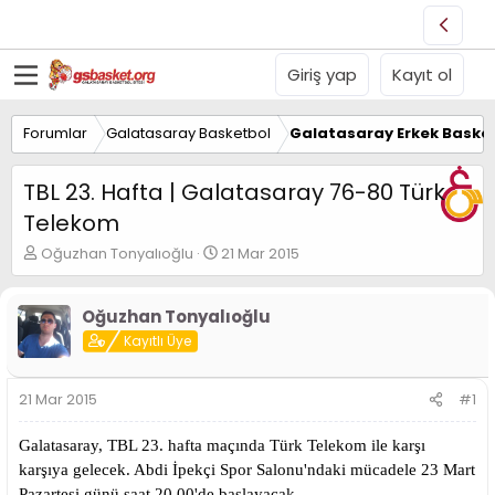
Giriş yap
Kayıt ol
Forumlar
Galatasaray Basketbol
Galatasaray Erkek Basket
TBL 23. Hafta | Galatasaray 76-80 Türk
Telekom
K
B
Oğuzhan Tonyalıoğlu
21 Mar 2015
o
a
n
ş
u
l
Oğuzhan Tonyalıoğlu
y
a
Kayıtlı Üye
u
n
B
g
a
ı
21 Mar 2015
#1
ş
ç
l
t
Galatasaray, TBL 23. hafta maçında Türk Telekom ile karşı
a
a
t
r
karşıya gelecek. Abdi İpekçi Spor Salonu'ndaki mücadele 23 Mart
a
i
Pazartesi günü saat 20.00'de başlayacak.