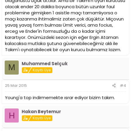
olağanüstü üçlük attılar. Ama bir Takımı'n oyun kurucusu
olacak ender 20 dakika boyunca bütün uzunlar faul
problemine girmişken 1 asistle maçı tamamlıyorsa o
maçı kazanma ihtimalimiz zaten çok düşüktür. Miçovun
yavaş yavaş form bulması Ümit verici, ama focius,
erceg ve Ender'in formsuzluğu da o kadar içimi
karartıyor. Önümüzdeki sezon için eğer Ergin Ataman
kalacaksa mutlaka şutuna güvenebileceğimiz aklı ile
Takım'ı oynatabilecek bir oyun kurucu bulmamız lazım.
Muhammed Selçuk
M
Kayıtlı Üye
25 Mar 2015
#4
Young'a top indirmemekte ısrar ediyor bizim takım.
Hakan Beytemur
H
Kayıtlı Üye