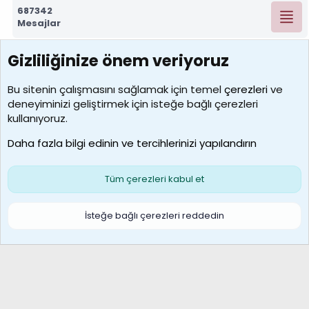
687342
Mesajlar
Gizliliğinize önem veriyoruz
7390
Kullanıcılar
Bu sitenin çalışmasını sağlamak için temel
çerezleri
ve
deneyiminizi geliştirmek için isteğe bağlı çerezleri
MosesBrownHayranı
kullanıyoruz.
Son üye
Daha fazla bilgi edinin ve tercihlerinizi yapılandırın
Bize ulaşın
Şartlar ve kurallar
Gizlilik politikası
Çerezler
Yardım
Ana sayfa
R
Tüm çerezleri kabul et
S
S
Galatasaray Basketbol | GS Basket Taraftar Platformu
İsteğe bağlı çerezleri reddedin
®
Community platform by XenForo
© 2010-2026 XenForo Ltd.
XenForo Türkçe 🇹🇷 Destek Forumu –
XenWp.Com