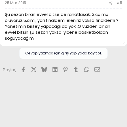
25 Mar 2015
#5
Şu sezon biran evvel bitse de rahatlasak. 3.cü mü
oluyoruz.5.cimi, yarı finaldemi eleniriz yoksa finaldemi ?
Yönetimin birşey yapacağı da yok .O yüzden bir an
evvel bitsin şu sezon yoksa iyicene basketboldan
soğuyacağım.
Cevap yazmak için giriş yap yada kayıt ol.
Facebook
X (Twitter)
Bluesky
LinkedIn
Pinterest
Tumblr
WhatsApp
E-posta
Paylaş: