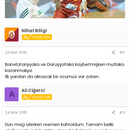
Nihat Bölgi
Kayıtlı Üye
22 Mar 2015
#2
Banvit,Karşıyaka ve Darüşşafaka kaybetmişken mutlaka
kazanmalıyız.
İlk yarıdan da alınacak bir öcümüz var zaten.
Ali Ciğerci
A
Kayıtlı Üye
24 Mar 2015
#3
Dün maçı izlerken resmen kahroldum. Tamam belki