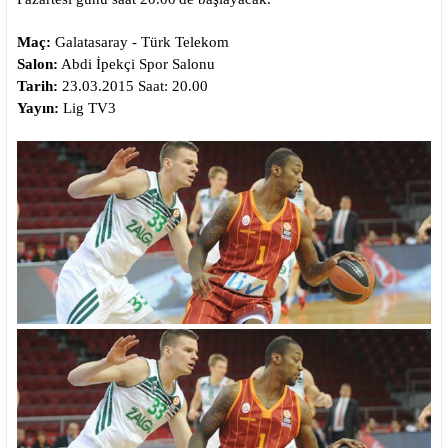
n
h
i
Maç:
Galatasaray - Türk Telekom
Salon:
Abdi İpekçi Spor Salonu
Tarih:
23.03.2015 Saat: 20.00
Yayın:
Lig TV3