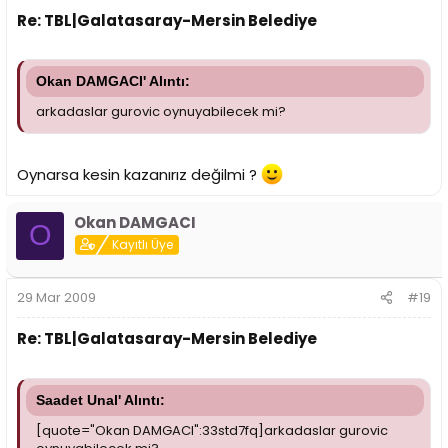
Re: TBL|Galatasaray-Mersin Belediye
Okan DAMGACI' Alıntı:
arkadaslar gurovic oynuyabilecek mi?
Oynarsa kesin kazanırız değilmi ?
Okan DAMGACI
O
Kayıtlı Üye
29 Mar 2009
#19
Re: TBL|Galatasaray-Mersin Belediye
Saadet Unal' Alıntı:
[quote="Okan DAMGACI":33std7fq]arkadaslar gurovic