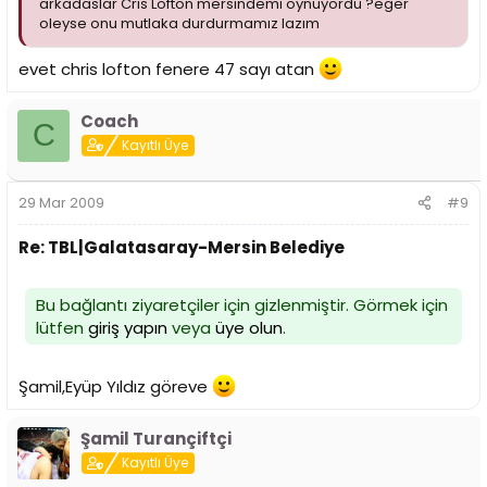
arkadaslar Cris Lofton mersindemi oynuyordu ?eger
oleyse onu mutlaka durdurmamız lazım
evet chris lofton fenere 47 sayı atan
Coach
C
Kayıtlı Üye
29 Mar 2009
#9
Re: TBL|Galatasaray-Mersin Belediye
Bu bağlantı ziyaretçiler için gizlenmiştir. Görmek için
lütfen
giriş yapın
veya
üye olun
.
Şamil,Eyüp Yıldız göreve
Şamil Turançiftçi
Kayıtlı Üye