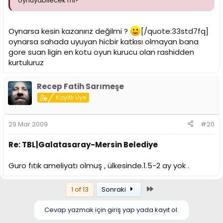
oynuyabilecek mi?
Oynarsa kesin kazanırız değilmi ?
[/quote:33std7fq]
oynarsa sahada uyuyan hicbir katkısı olmayan bana
gore suan ligin en kotu oyun kurucu olan rashidden
kurtuluruz
Recep Fatih Sarımeşe
Kayıtlı Üye
29 Mar 2009
#20
Re: TBL|Galatasaray-Mersin Belediye
Guro fıtık ameliyatı olmuş , ülkesinde.1.5-2 ay yok .
Son
1 of 13
Sonraki
Cevap yazmak için giriş yap yada kayıt ol.