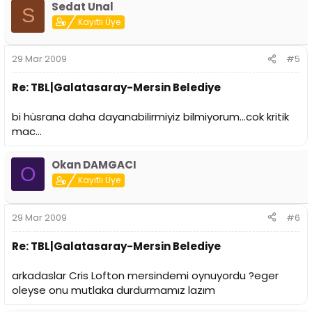
Sedat Unal
S
Kayıtlı Üye
29 Mar 2009
#5
Re: TBL|Galatasaray-Mersin Belediye
bi hüsrana daha dayanabilirmiyiz bilmiyorum...cok kritik
mac...
Okan DAMGACI
O
Kayıtlı Üye
29 Mar 2009
#6
Re: TBL|Galatasaray-Mersin Belediye
arkadaslar Cris Lofton mersindemi oynuyordu ?eger
oleyse onu mutlaka durdurmamız lazım