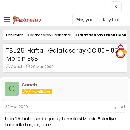
Giriş yap
Kayıt ol
Forumlar
Galatasaray Basketbol
Galatasaray Erkek Basket
TBL 25. Hafta | Galatasaray CC 86 - 85
Mersin BŞB
K
B
Coach
29 Mar 2009
o
a
n
ş
u
l
Coach
C
y
a
Kayıtlı Üye
u
n
B
g
a
ı
29 Mar 2009
#1
ş
ç
l
t
Ligin 25. haftasında güney temsilcisi Mersin Belediye
a
a
t
r
takımı ile karşılaşacaz.
a
i