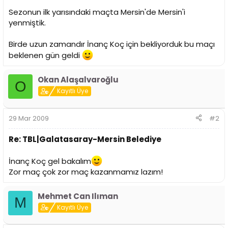
n
h
Sezonun ilk yarısındaki maçta Mersin'de Mersin'i
i
yenmiştik.
Birde uzun zamandır İnanç Koç için bekliyorduk bu maçı
beklenen gün geldi
Okan Alaşalvaroğlu
O
Kayıtlı Üye
29 Mar 2009
#2
Re: TBL|Galatasaray-Mersin Belediye
İnanç Koç gel bakalım
Zor maç çok zor maç kazanmamız lazım!
Mehmet Can Ilıman
M
Kayıtlı Üye