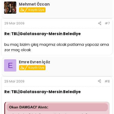
Mehmet Özcan
Kayıtlı Üye
29 Mar 2009
#7
Re: TBL|Galatasaray-Mersin Belediye
bu maç bizim çıkış maçımız olcak patlama yapcaz ama
zor maç olcak
Emre Evren İçöz
E
Kayıtlı Üye
29 Mar 2009
#8
Re: TBL|Galatasaray-Mersin Belediye
Okan DAMGACI' Alıntı: