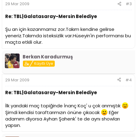
29 Mar 2009
#3
Re: TBL|Galatasaray-Mersin Belediye
Şu an için kazanmamız zor.Takım kendine gelirse
yeneriz.Takımda isteksizlik var.Hüseyin'in performansı bu
maçta etkili olur.
Berkan Karadurmuş
Kayıtlı Üye
29 Mar 2009
#4
Re: TBL|Galatasaray-Mersin Belediye
İlk yarıdaki maç topiğinde İnanç Koç' u çok anmıştık
Şimdi kendisi taraftarımızın önüne çıkacak
Eğer
adamım diyorsa Ayhan Şahenk' te de aynı showları
yapsın.