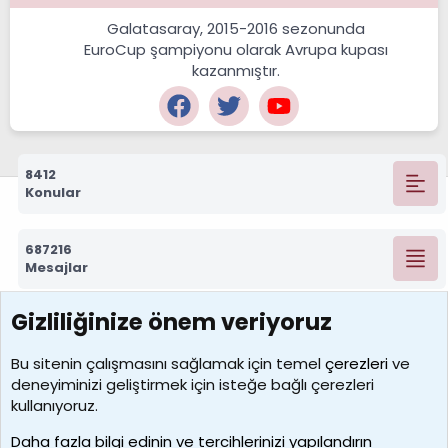
Galatasaray, 2015-2016 sezonunda
EuroCup şampiyonu olarak Avrupa kupası
kazanmıştır.
8412
Konular
687216
Mesajlar
Gizliliğinize önem veriyoruz
7388
Kullanıcılar
Bu sitenin çalışmasını sağlamak için temel
çerezleri
ve
deneyiminizi geliştirmek için isteğe bağlı çerezleri
borabekirogluu
kullanıyoruz.
Son üye
Daha fazla bilgi edinin ve tercihlerinizi yapılandırın