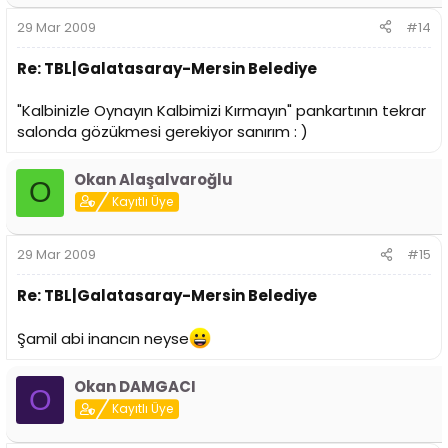
29 Mar 2009
#14
Re: TBL|Galatasaray-Mersin Belediye
"Kalbinizle Oynayın Kalbimizi Kırmayın" pankartının tekrar
salonda gözükmesi gerekiyor sanırım : )
Okan Alaşalvaroğlu
O
Kayıtlı Üye
29 Mar 2009
#15
Re: TBL|Galatasaray-Mersin Belediye
Şamil abi inancın neyse
Okan DAMGACI
O
Kayıtlı Üye