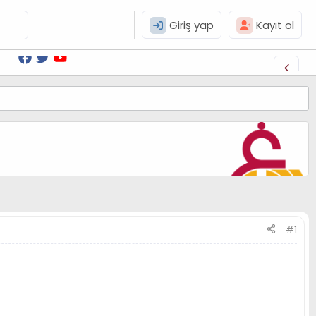
Giriş yap
Kayıt ol
#1