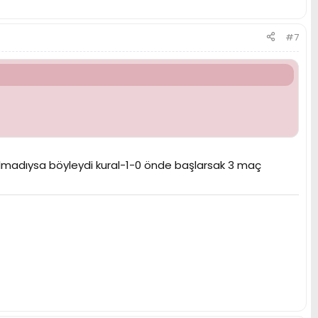
#7
k olmadıysa böyleydi kural-1-0 önde başlarsak 3 maç