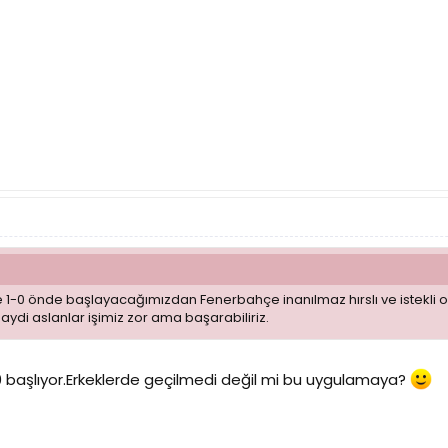
e 1-0 önde başlayacağımızdan Fenerbahçe inanılmaz hırslı ve istekli ol
aydi aslanlar işimiz zor ama başarabiliriz.
 başlıyor.Erkeklerde geçilmedi değil mi bu uygulamaya?