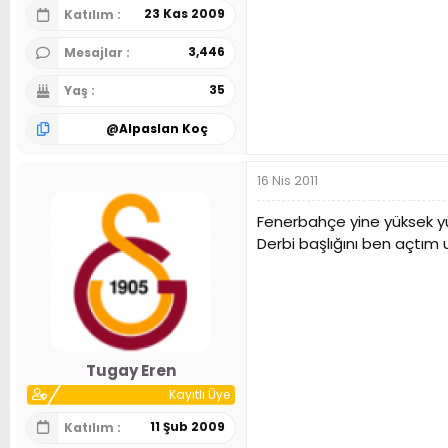
23 Kas 2009
Katılım
3,446
Mesajlar
35
Yaş
@
Alpaslan Koç
16 Nis 2011
Fenerbahçe yine yüksek yü
Derbi başlığını ben açtım 
Tugay Eren
Kayıtlı Üye
11 Şub 2009
Katılım