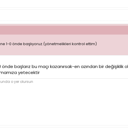
sine 1-0 önde başlıyoruz.(yönetmelikleri kontrol ettim)
1-0 önde başlarız bu maçı kazanırsak-en azından bir değişikli
mamıza yetecektir
nunda o yer olursun