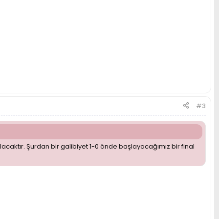
#3
acaktır. Şurdan bir galibiyet 1-0 önde başlayacağımız bir final