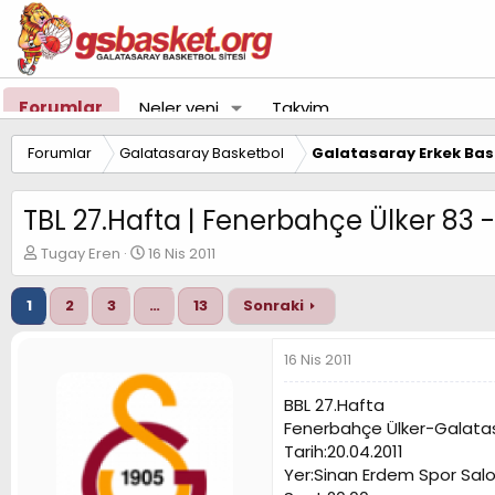
Forumlar
Neler yeni
Takvim
Forumlar
Galatasaray Basketbol
Galatasaray Erkek Bas
TBL 27.Hafta | Fenerbahçe Ülker 83
K
B
Tugay Eren
16 Nis 2011
o
a
n
ş
1
2
3
…
13
Sonraki
u
l
y
a
u
n
16 Nis 2011
B
g
a
ı
BBL 27.Hafta
ş
ç
Fenerbahçe Ülker-Galata
l
t
Tarih:20.04.2011
a
a
t
r
Yer:Sinan Erdem Spor Sal
a
i