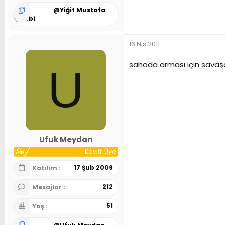
@
Yiğit Mustafa
Çelebi
16 Nis 2011
sahada arması için savaşan 
U
Ufuk Meydan
Kayıtlı Üye
17 Şub 2009
Katılım
212
Mesajlar
51
Yaş