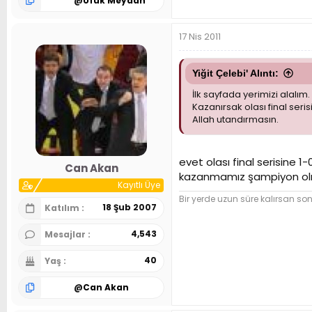
@
Ufuk Meydan
17 Nis 2011
Yiğit Çelebi' Alıntı:
İlk sayfada yerimizi alalım.
Kazanırsak olası final seri
Allah utandırmasın.
evet olası final serisine 
Can Akan
kazanmamız şampiyon ol
Kayıtlı Üye
Bir yerde uzun süre kalırsan so
18 Şub 2007
Katılım
4,543
Mesajlar
40
Yaş
@
Can Akan