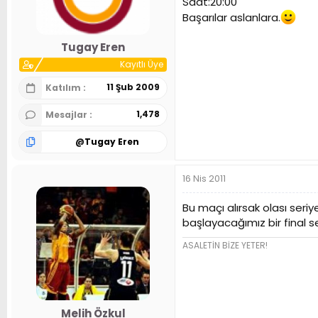
Saat:20:00
n
h
Başarılar aslanlara.
i
Tugay Eren
Kayıtlı Üye
11 Şub 2009
Katılım
1,478
Mesajlar
@
Tugay Eren
16 Nis 2011
Bu maçı alırsak olası seri
başlayacağımız bir final s
ASALETİN BİZE YETER!
Melih Özkul