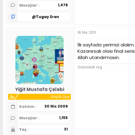
1,478
Mesajlar
@
Tugay Eren
16 Nis 2011
İlk sayfada yerimizi alalım.
Kazanırsak olası final seri
Allah utandırmasın.
Gsbasket.org
Yiğit Mustafa Çelebi
Kayıtlı Üye
30 Nis 2009
Katılım
1,155
Mesajlar
31
Yaş