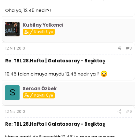
Oha ya, 12.45 nedir?!
Kubilay Yelkenci
Kayıtlı Üye
12 Nis 2010
#8
Re: TBL 28.Hafta | Galatasaray - Beşiktaş
10.45 falan olmuyo muydu 12.45 nedir ya ?
Sercan Özbek
S
Kayıtlı Üye
12 Nis 2010
#9
Re: TBL 28.Hafta | Galatasaray - Beşiktaş
Maçın saati değişecektir.12.45'te maç mı oynanır.