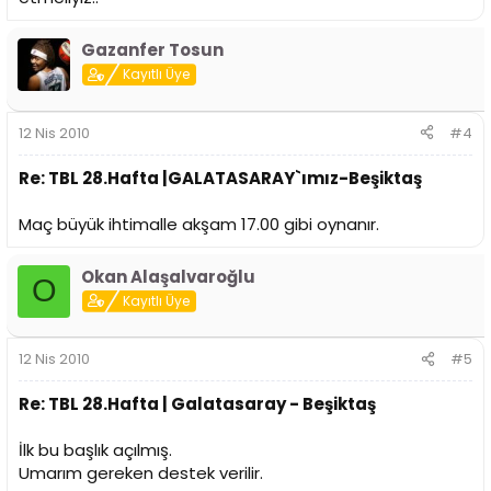
Gazanfer Tosun
Kayıtlı Üye
12 Nis 2010
#4
Re: TBL 28.Hafta |GALATASARAY`ımız-Beşiktaş
Maç büyük ihtimalle akşam 17.00 gibi oynanır.
Okan Alaşalvaroğlu
O
Kayıtlı Üye
12 Nis 2010
#5
Re: TBL 28.Hafta | Galatasaray - Beşiktaş
İlk bu başlık açılmış.
Umarım gereken destek verilir.