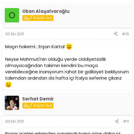
Okan Alaşalvaroğlu
O
Kayıtlı Üye
30 Eki 2011
#10
Maçın hakemi ; Erşan Kartal
Neyse Mahmuti'nin olduğu yerde ciddiyetsizlik
olmayacağından takımın kendini bu maça
verebileceğine inanıyorum rahat bir galibiyet bekliyorum
takımdan ardından da hafta içi İtalya seferine çıkarız
Serhat Demir
Kayıtlı Üye
30 Eki 2011
#11
Pazar günleri erkenden oynamak bana göre daha iyi