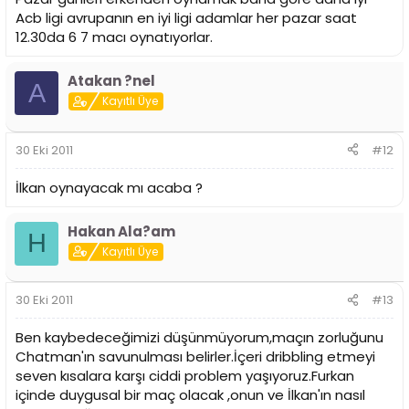
Acb ligi avrupanın en iyi ligi adamlar her pazar saat
12.30da 6 7 macı oynatıyorlar.
Atakan ?nel
A
Kayıtlı Üye
30 Eki 2011
#12
İlkan oynayacak mı acaba ?
Hakan Ala?am
H
Kayıtlı Üye
30 Eki 2011
#13
Ben kaybedeceğimizi düşünmüyorum,maçın zorluğunu
Chatman'ın savunulması belirler.İçeri dribbling etmeyi
seven kısalara karşı ciddi problem yaşıyoruz.Furkan
içinde duygusal bir maç olacak ,onun ve İlkan'ın nasıl