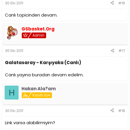
30 Eki 2011
#16
Canlı topicinden devam.
GSbasket.Org
Admin
30 Eki 2011
#17
Galatasaray - Karşıyaka (Canlı)
Canlı yayına buradan devam edelim.
Hakan Ala?am
H
Kayıtlı Üye
30 Eki 2011
#18
Link varsa alabilirmiyim?