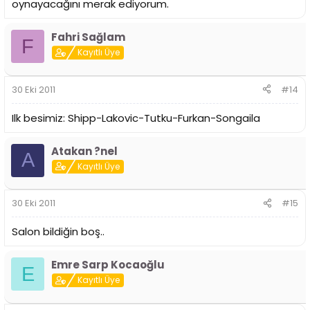
oynayacağını merak ediyorum.
Fahri Sağlam
F
Kayıtlı Üye
30 Eki 2011
#14
Ilk besimiz: Shipp-Lakovic-Tutku-Furkan-Songaila
Atakan ?nel
A
Kayıtlı Üye
30 Eki 2011
#15
Salon bildiğin boş..
Emre Sarp Kocaoğlu
E
Kayıtlı Üye