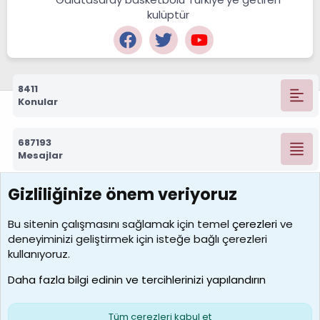
kulüptür
8411
Konular
687193
Mesajlar
Gizliliğinize önem veriyoruz
7388
Kullanıcılar
Bu sitenin çalışmasını sağlamak için temel
çerezleri
ve
deneyiminizi geliştirmek için isteğe bağlı çerezleri
borabekirogluu
kullanıyoruz.
Son üye
Daha fazla bilgi edinin ve tercihlerinizi yapılandırın
Bize ulaşın
Şartlar ve kurallar
Gizlilik politikası
Çerezler
Yardım
Ana sayfa
R
Tüm çerezleri kabul et
S