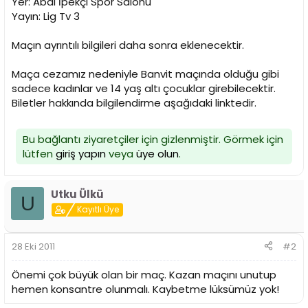
Yer: Abdi İpekçi Spor Salonu
n
h
Yayın: Lig Tv 3
i
Maçın ayrıntılı bilgileri daha sonra eklenecektir.
Maça cezamız nedeniyle Banvit maçında olduğu gibi
sadece kadınlar ve 14 yaş altı çocuklar girebilecektir.
Biletler hakkında bilgilendirme aşağıdaki linktedir.
Bu bağlantı ziyaretçiler için gizlenmiştir. Görmek için
lütfen
giriş yapın
veya
üye olun
.
Utku Ülkü
U
Kayıtlı Üye
28 Eki 2011
#2
Önemi çok büyük olan bir maç. Kazan maçını unutup
hemen konsantre olunmalı. Kaybetme lüksümüz yok!