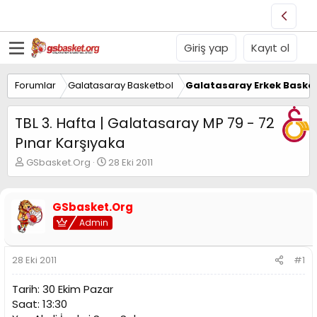
Giriş yap
Kayıt ol
Forumlar
Galatasaray Basketbol
Galatasaray Erkek Basket
TBL 3. Hafta | Galatasaray MP 79 - 72
Pınar Karşıyaka
K
B
GSbasket.Org
28 Eki 2011
o
a
n
ş
u
l
GSbasket.Org
y
a
Admin
u
n
B
g
a
ı
28 Eki 2011
#1
ş
ç
l
t
Tarih: 30 Ekim Pazar
a
a
t
r
Saat: 13:30
a
i