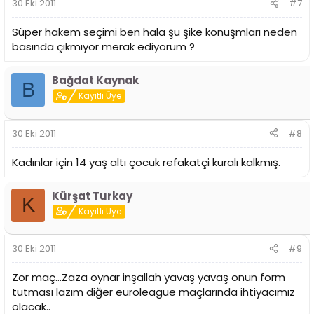
30 Eki 2011
#7
Süper hakem seçimi ben hala şu şike konuşmları neden
basında çıkmıyor merak ediyorum ?
Bağdat Kaynak
B
Kayıtlı Üye
30 Eki 2011
#8
Kadınlar için 14 yaş altı çocuk refakatçi kuralı kalkmış.
Kürşat Turkay
K
Kayıtlı Üye
30 Eki 2011
#9
Zor maç...Zaza oynar inşallah yavaş yavaş onun form
tutması lazım diğer euroleague maçlarında ihtiyacımız
olacak..