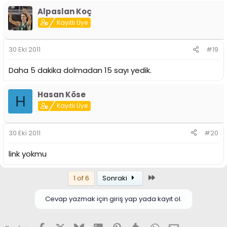
Alpaslan Koç
Kayıtlı Üye
30 Eki 2011
#19
Daha 5 dakika dolmadan 15 sayı yedik.
Hasan Köse
H
Kayıtlı Üye
30 Eki 2011
#20
link yokmu
Son
1 of 6
Sonraki
Cevap yazmak için giriş yap yada kayıt ol.
Facebook
X (Twitter)
Bluesky
LinkedIn
Pinterest
Tumblr
WhatsApp
E-posta