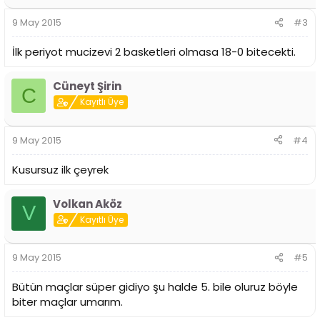
9 May 2015
#3
İlk periyot mucizevi 2 basketleri olmasa 18-0 bitecekti.
Cüneyt Şirin
C
Kayıtlı Üye
9 May 2015
#4
Kusursuz ilk çeyrek
Volkan Aköz
V
Kayıtlı Üye
9 May 2015
#5
Bütün maçlar süper gidiyo şu halde 5. bile oluruz böyle
biter maçlar umarım.