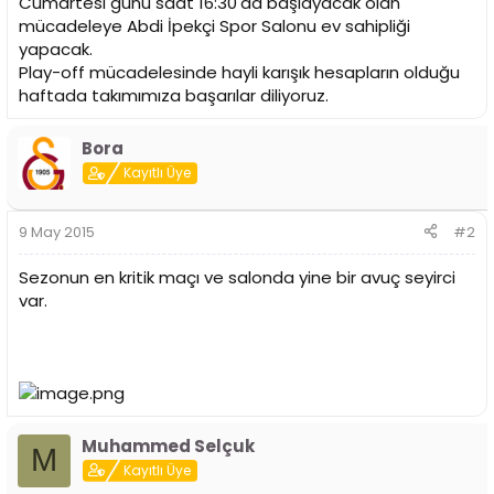
Cumartesi günü saat 16:30'da başlayacak olan
n
h
mücadeleye Abdi İpekçi Spor Salonu ev sahipliği
i
yapacak.
Play-off mücadelesinde hayli karışık hesapların olduğu
haftada takımımıza başarılar diliyoruz.
Bora
Kayıtlı Üye
9 May 2015
#2
Sezonun en kritik maçı ve salonda yine bir avuç seyirci
var.
Muhammed Selçuk
M
Kayıtlı Üye