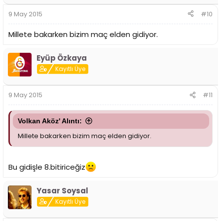
9 May 2015
#10
Millete bakarken bizim maç elden gidiyor.
Eyüp Özkaya
Kayıtlı Üye
9 May 2015
#11
Volkan Aköz' Alıntı:
Millete bakarken bizim maç elden gidiyor.
Bu gidişle 8.bitiriceğiz
Yasar Soysal
Kayıtlı Üye