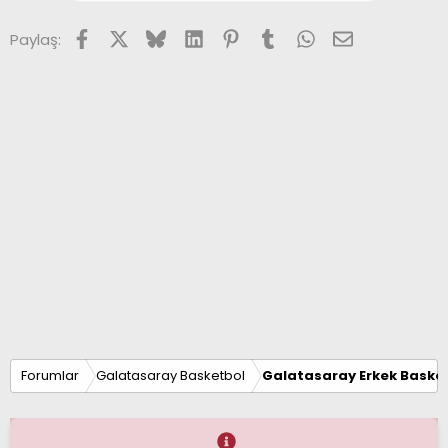
Facebook
X (Twitter)
Bluesky
LinkedIn
Pinterest
Tumblr
WhatsApp
E-posta
Paylaş:
Forumlar
Galatasaray Basketbol
Galatasaray Erkek Basket