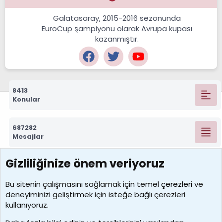
Galatasaray, 2015-2016 sezonunda
EuroCup şampiyonu olarak Avrupa kupası
kazanmıştır.
8413
Konular
687282
Mesajlar
Gizliliğinize önem veriyoruz
7389
Kullanıcılar
Bu sitenin çalışmasını sağlamak için temel
çerezleri
ve
deneyiminizi geliştirmek için isteğe bağlı çerezleri
idriskaancelik
kullanıyoruz.
Son üye