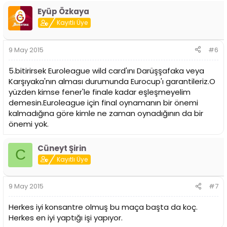
Eyüp Özkaya
Kayıtlı Üye
9 May 2015
#6
5.bitirirsek Euroleague wild card'ını Darüşşafaka veya
Karşıyaka'nın alması durumunda Eurocup'ı garantileriz.O
yüzden kimse fener'le finale kadar eşleşmeyelim
demesin.Euroleague için final oynamanın bir önemi
kalmadığına göre kimle ne zaman oynadığının da bir
önemi yok.
Cüneyt Şirin
C
Kayıtlı Üye
9 May 2015
#7
Herkes iyi konsantre olmuş bu maça başta da koç.
Herkes en iyi yaptığı işi yapıyor.