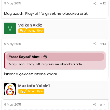
9 May 2015
#12
Maç uzadı . Play-off 'a girsek ne olacaksa artık.
Volkan Aköz
V
Kayıtlı Üye
9 May 2015
#13
Yasar Soysal' Alıntı:
Maç uzadı . Play-off 'a girsek ne olacaksa artık.
İşkence çekicez bitene kadar.
Mustafa Yalcin1
Kayıtlı Üye
9 May 2015
#14