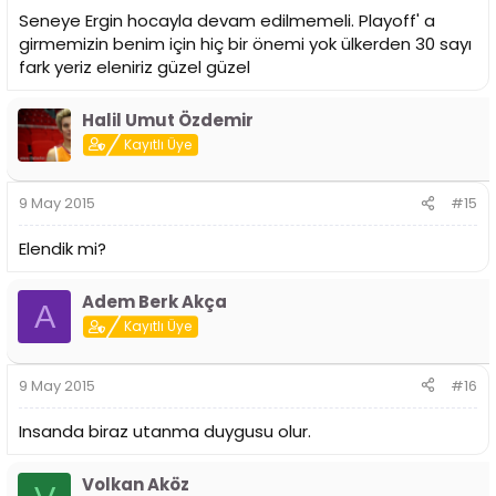
Seneye Ergin hocayla devam edilmemeli. Playoff' a
girmemizin benim için hiç bir önemi yok ülkerden 30 sayı
fark yeriz eleniriz güzel güzel
Halil Umut Özdemir
Kayıtlı Üye
9 May 2015
#15
Elendik mi?
Adem Berk Akça
A
Kayıtlı Üye
9 May 2015
#16
Insanda biraz utanma duygusu olur.
Volkan Aköz