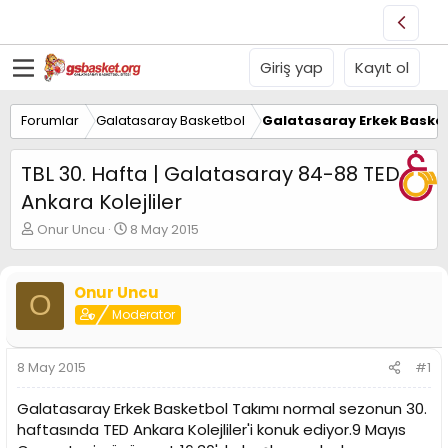
Giriş yap
Kayıt ol
Forumlar
Galatasaray Basketbol
Galatasaray Erkek Basket
TBL 30. Hafta | Galatasaray 84-88 TED
Ankara Kolejliler
K
B
Onur Uncu
8 May 2015
o
a
n
ş
u
l
Onur Uncu
O
y
a
Moderator
u
n
B
g
a
ı
8 May 2015
#1
ş
ç
l
t
Galatasaray Erkek Basketbol Takımı normal sezonun 30.
a
a
t
r
haftasında TED Ankara Kolejliler'i konuk ediyor.9 Mayıs
a
i