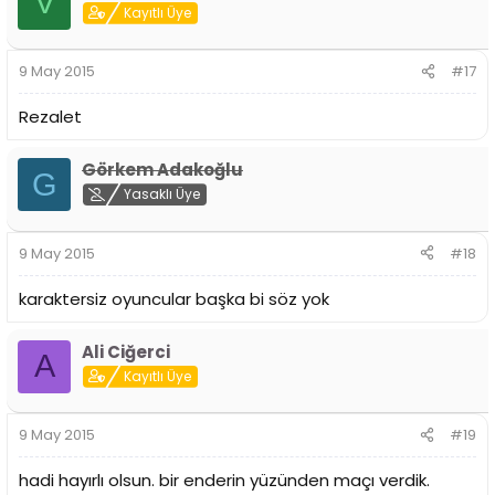
V
Kayıtlı Üye
9 May 2015
#17
Rezalet
Görkem Adakoğlu
G
Yasaklı Üye
9 May 2015
#18
karaktersiz oyuncular başka bi söz yok
Ali Ciğerci
A
Kayıtlı Üye
9 May 2015
#19
hadi hayırlı olsun. bir enderin yüzünden maçı verdik.