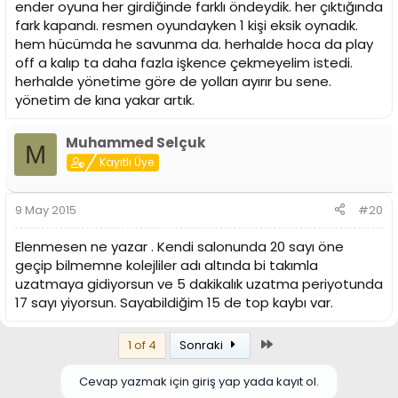
ender oyuna her girdiğinde farklı öndeydik. her çıktığında
fark kapandı. resmen oyundayken 1 kişi eksik oynadık.
hem hücümda he savunma da. herhalde hoca da play
off a kalıp ta daha fazla işkence çekmeyelim istedi.
herhalde yönetime göre de yolları ayırır bu sene.
yönetim de kına yakar artık.
Muhammed Selçuk
M
Kayıtlı Üye
9 May 2015
#20
Elenmesen ne yazar . Kendi salonunda 20 sayı öne
geçip bilmemne kolejliler adı altında bi takımla
uzatmaya gidiyorsun ve 5 dakikalık uzatma periyotunda
17 sayı yiyorsun. Sayabildiğim 15 de top kaybı var.
Son
1 of 4
Sonraki
Cevap yazmak için giriş yap yada kayıt ol.