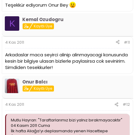
Teşekkür ediyorum Onur Bey
Kemal Ozudogru
K
Kayıtlı Üye
4 Kas 2011
#11
Arkadaslar maca seyirci alinip alinmayacagi konusunda
kesin bir bilgiye ulasan bizlerle paylasirsa cok sevinirim.
Simdiden tesekkurler!
Onur Balcı
Kayıtlı Üye
4 Kas 2011
#12
Mutlu Hayran: "Taraftarlarımız bizi yalnız bırakmayacaktır"
04 Kasım 2011 Cuma
İlk hafta Aliağa’yı deplasmanda yenen Hacettepe