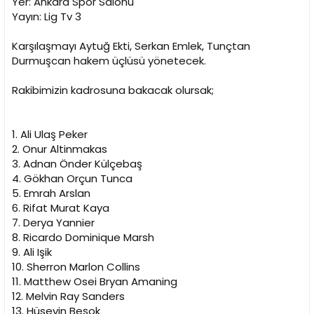
Yer: Ankara Spor Salonu
n
h
Yayın: Lig Tv 3
i
Karşılaşmayı Aytuğ Ekti, Serkan Emlek, Tunçtan
Durmuşcan hakem üçlüsü yönetecek.
Rakibimizin kadrosuna bakacak olursak;
1. Ali Ulaş Peker
2. Onur Altinmakas
3. Adnan Önder Külçebaş
4. Gökhan Orçun Tunca
5. Emrah Arslan
6. Rifat Murat Kaya
7. Derya Yannier
8. Ricardo Dominique Marsh
9. Ali Işik
10. Sherron Marlon Collins
11. Matthew Osei Bryan Amaning
12. Melvin Ray Sanders
13. Hüseyin Beşok