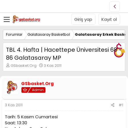
Giriş yap
Kayıt ol
Forumlar
Galatasaray Basketbol
Galatasaray Erkek Basket
TBL 4. Hafta | Hacettepe Üniversitesi 68 -
86 Galatasaray MP
K
B
GSbasket.Org
3 Kas 2011
o
a
n
ş
u
l
GSbasket.Org
y
a
Admin
u
n
B
g
a
ı
3 Kas 2011
#1
ş
ç
l
t
Tarih: 5 Kasım Cumartesi
a
a
t
r
Saat: 13:30
a
i