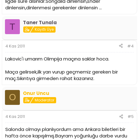
ligde süre alsınlar.Songaila dinlensin,Ender
dinlensin,dinlenmesi gerekenler dinlensin ...
Taner Tunala
T
Kayıtlı Üye
4 Kas 2011
#4
Lakovic'i umarım Olimpija maçına saklar hoca.
Maça gelirsek,ilk yarı vurup geçmemiz gereken bir
maç.Sıkıntıya girmeden rahat kazanırız.
Onur Uncu
O
Moderator
4 Kas 2011
#5
Salonda olmayı planlıyordum ama Ankara biletleri bir
hafta önce kapışılmış.Bayram yoğunluğu darbe vurdu