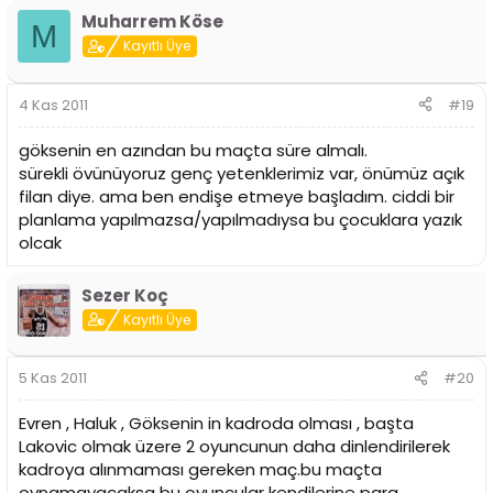
Muharrem Köse
M
Kayıtlı Üye
4 Kas 2011
#19
göksenin en azından bu maçta süre almalı.
sürekli övünüyoruz genç yetenklerimiz var, önümüz açık
filan diye. ama ben endişe etmeye başladım. ciddi bir
planlama yapılmazsa/yapılmadıysa bu çocuklara yazık
olcak
Sezer Koç
Kayıtlı Üye
5 Kas 2011
#20
Evren , Haluk , Göksenin in kadroda olması , başta
Lakovic olmak üzere 2 oyuncunun daha dinlendirilerek
kadroya alınmaması gereken maç.bu maçta
oynamayacaksa bu oyuncular kendilerine para