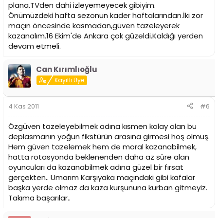
plana.TVden dahi izleyemeyecek gibiyim.
Önümüzdeki hafta sezonun kader haftalarından.İki zor
maçın öncesinde kasmadan,güven tazeleyerek
kazanalım.16 Ekim'de Ankara çok güzeldi.Kaldığı yerden
devam etmeli.
Can Kırımlıoğlu
Kayıtlı Üye
4 Kas 2011
#6
Özgüven tazeleyebilmek adına kısmen kolay olan bu
deplasmanın yoğun fikstürün arasına girmesi hoş olmuş.
Hem güven tazelemek hem de moral kazanabilmek,
hatta rotasyonda beklenenden daha az süre alan
oyuncuları da kazanabilmek adına güzel bir fırsat
gerçekten.. Umarım Karşıyaka maçındaki gibi kafalar
başka yerde olmaz da kaza kurşununa kurban gitmeyiz.
Takıma başarılar..