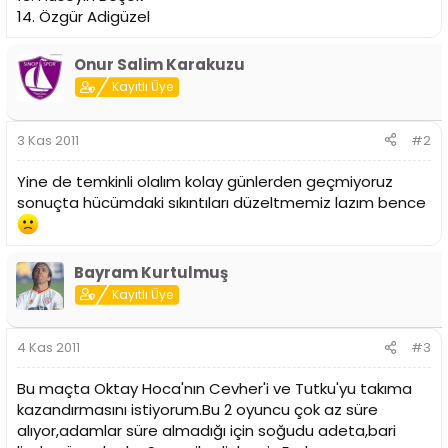
14. Özgür Adigüzel
Onur Salim Karakuzu
Kayıtlı Üye
3 Kas 2011
#2
Yine de temkinli olalım kolay günlerden geçmiyoruz
sonuçta hücümdaki sıkıntıları düzeltmemiz lazım bence
Bayram Kurtulmuş
Kayıtlı Üye
4 Kas 2011
#3
Bu maçta Oktay Hoca'nın Cevher'i ve Tutku'yu takıma
kazandırmasını istiyorum.Bu 2 oyuncu çok az süre
alıyor,adamlar süre almadığı için soğudu adeta,bari