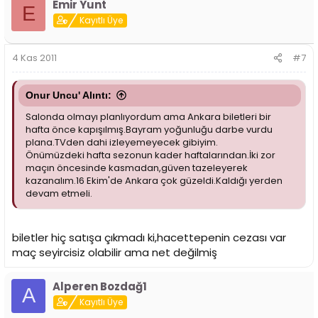
Emir Yunt
E
Kayıtlı Üye
4 Kas 2011
#7
Onur Uncu' Alıntı:
Salonda olmayı planlıyordum ama Ankara biletleri bir
hafta önce kapışılmış.Bayram yoğunluğu darbe vurdu
plana.TVden dahi izleyemeyecek gibiyim.
Önümüzdeki hafta sezonun kader haftalarından.İki zor
maçın öncesinde kasmadan,güven tazeleyerek
kazanalım.16 Ekim'de Ankara çok güzeldi.Kaldığı yerden
devam etmeli.
biletler hiç satışa çıkmadı ki,hacettepenin cezası var
maç seyircisiz olabilir ama net değilmiş
Alperen Bozdağ1
A
Kayıtlı Üye