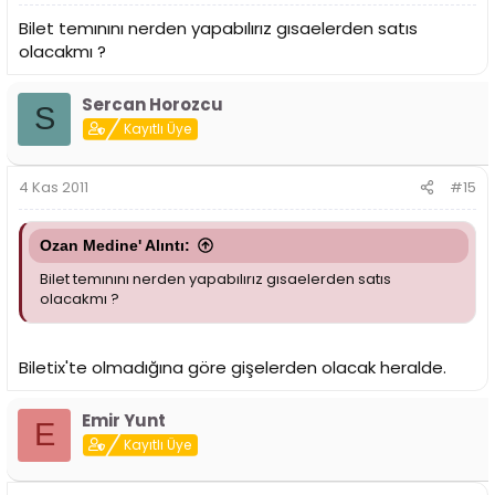
Bilet temınını nerden yapabılırız gısaelerden satıs
olacakmı ?
Sercan Horozcu
S
Kayıtlı Üye
4 Kas 2011
#15
Ozan Medine' Alıntı:
Bilet temınını nerden yapabılırız gısaelerden satıs
olacakmı ?
Biletix'te olmadığına göre gişelerden olacak heralde.
Emir Yunt
E
Kayıtlı Üye