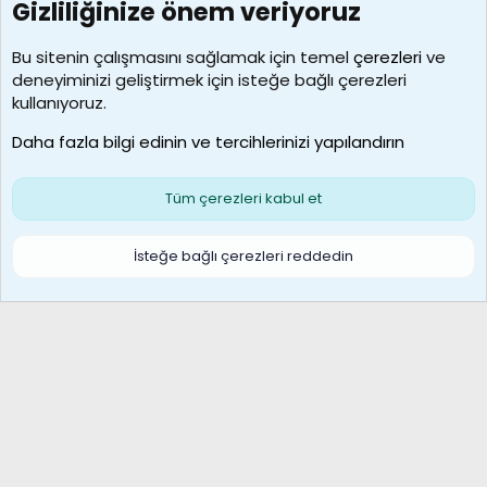
Gizliliğinize önem veriyoruz
7390
Kullanıcılar
Bu sitenin çalışmasını sağlamak için temel
çerezleri
ve
deneyiminizi geliştirmek için isteğe bağlı çerezleri
MosesBrownHayranı
kullanıyoruz.
Son üye
Daha fazla bilgi edinin ve tercihlerinizi yapılandırın
Bize ulaşın
Şartlar ve kurallar
Gizlilik politikası
Çerezler
Yardım
Ana sayfa
R
Tüm çerezleri kabul et
S
S
Galatasaray Basketbol | GS Basket Taraftar Platformu
İsteğe bağlı çerezleri reddedin
®
Community platform by XenForo
© 2010-2026 XenForo Ltd.
XenForo Türkçe 🇹🇷 Destek Forumu –
XenWp.Com