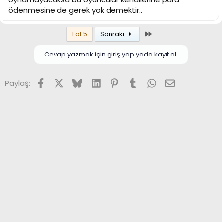
ödenmesine de gerek yok demektir..
Son
1 of 5
Sonraki
Cevap yazmak için giriş yap yada kayıt ol.
Facebook
X (Twitter)
Bluesky
LinkedIn
Pinterest
Tumblr
WhatsApp
E-posta
Paylaş: