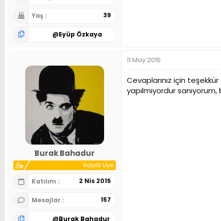
39
Yaş
@
Eyüp Özkaya
11 May 2015
Cevaplarınız için teşekkür
yapılmıyordur sanıyorum, b
Burak Bahadur
Kayıtlı Üye
2 Nis 2015
Katılım
157
Mesajlar
@
Burak Bahadur