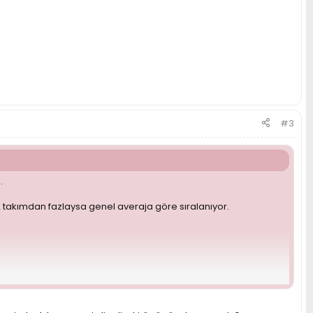
#3
.
2 takımdan fazlaysa genel averaja göre sıralanıyor.
 olan biri, kural konusunda yanlış bildiğim kısmı