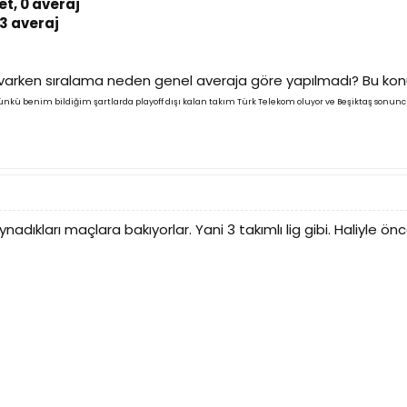
et, 0 averaj
23 averaj
arken sıralama neden genel averaja göre yapılmadı? Bu konuda 
ünkü benim bildiğim şartlarda playoff dışı kalan takım Türk Telekom oluyor ve Beşiktaş sonuncu 
ynadıkları maçlara bakıyorlar. Yani 3 takımlı lig gibi. Haliyle