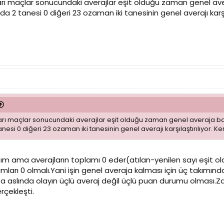
arı maçlar sonucundaki averajlar eşit olduğu zaman genel ave
ünkü benim bildiğim şartlarda playoff dışı kalan takım Türk Telekom oluyor ve Beşiktaş sonuncu
da 2 tanesi 0 diğeri 23 ozaman iki tanesinin genel averajı karşı
arı maçlar sonucundaki averajlar eşit olduğu zaman genel averaja bak
anesi 0 diğeri 23 ozaman iki tanesinin genel averajı karşılaştırılıyor.
aktım ama averajların toplamı 0 eder(atılan-yenilen sayı eşit
mları 0 olmalı.Yani işin genel averaja kalması için üç takımı
kta aslında olayın üçlü averaj değil üçlü puan durumu olması.Za
rçekleşti.