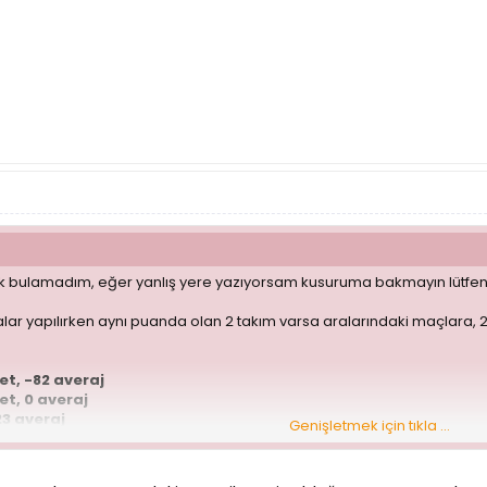
k bulamadım, eğer yanlış yere yazıyorsam kusuruma bakmayın lütfen
alar yapılırken aynı puanda olan 2 takım varsa aralarındaki maçlara, 
et, -82 averaj
et, 0 averaj
23 averaj
Genişletmek için tıkla ...
arken sıralama neden genel averaja göre yapılmadı? Bu konuda bilgisi