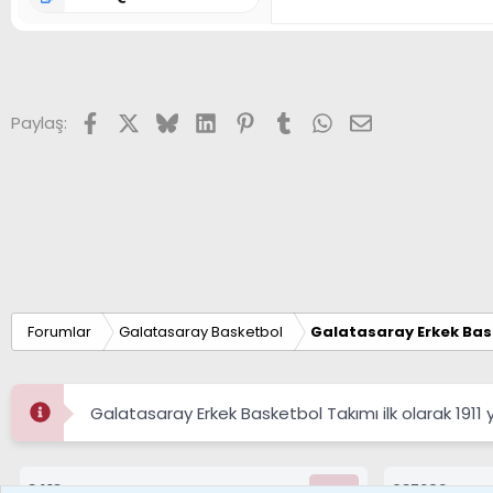
Facebook
X (Twitter)
Bluesky
LinkedIn
Pinterest
Tumblr
WhatsApp
E-posta
Paylaş:
Forumlar
Galatasaray Basketbol
Galatasaray Erkek Bas
Galatasaray Erkek Basketbol Takımı ilk olarak 1911 
8413
687292