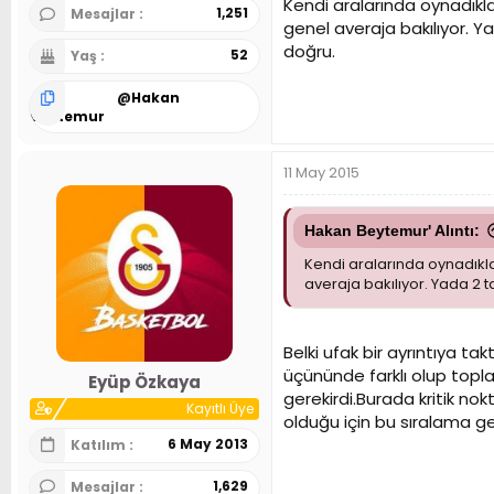
Kendi aralarında oynadıkl
açıklayabilirse sevinirim.
1,251
Mesajlar
(Ç
genel averaja bakılıyor. Ya
doğru.
52
Yaş
@
Hakan
Beytemur
11 May 2015
Hakan Beytemur' Alıntı:
Kendi aralarında oynadıkl
averaja bakılıyor. Yada 2 t
Belki ufak bir ayrıntıya t
üçününde farklı olup topla
Eyüp Özkaya
gerekirdi.Burada kritik no
Kayıtlı Üye
olduğu için bu sıralama ge
6 May 2013
Katılım
1,629
Mesajlar