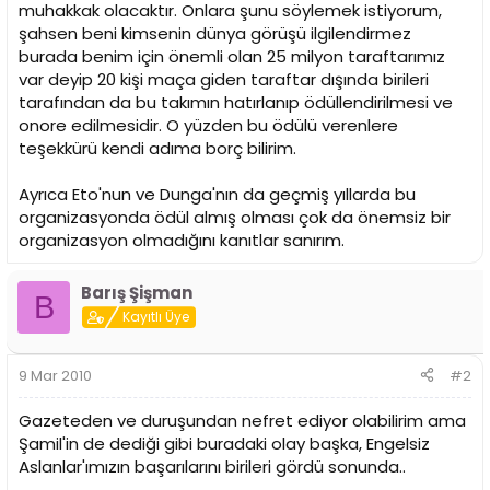
muhakkak olacaktır. Onlara şunu söylemek istiyorum,
şahsen beni kimsenin dünya görüşü ilgilendirmez
burada benim için önemli olan 25 milyon taraftarımız
var deyip 20 kişi maça giden taraftar dışında birileri
tarafından da bu takımın hatırlanıp ödüllendirilmesi ve
onore edilmesidir. O yüzden bu ödülü verenlere
teşekkürü kendi adıma borç bilirim.
Ayrıca Eto'nun ve Dunga'nın da geçmiş yıllarda bu
organizasyonda ödül almış olması çok da önemsiz bir
organizasyon olmadığını kanıtlar sanırım.
Barış Şişman
B
Kayıtlı Üye
9 Mar 2010
#2
Gazeteden ve duruşundan nefret ediyor olabilirim ama
Şamil'in de dediği gibi buradaki olay başka, Engelsiz
Aslanlar'ımızın başarılarını birileri gördü sonunda..