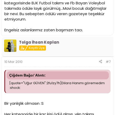
kategorisinde BJK Futbol takımı ve Fb Bayan Voleybol
takımıda ödüle layık görülmüş...Mavi bocuk dağıtmışlar
bir nevi. Bu sebepten ödülü veren gazeteye teşekkür
etmiyorum.
Engelsiz aslanlarımız zaten başımızın tacı.
Tolga İhsan Kaplan
Kayıtlı Üye
10 Mar 2010
#7
Çiğdem Bağcı' Alıntı:
[quote="Uğur GÜVEN":2fu1zy7h]Dilara Hanımı göremedim
:shock:
Bir yanlışlık olmasın :S
Her kategoride bir kaç kişi ödül almış, yılın takımı