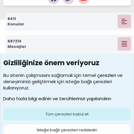
8411
Konular
687213
Mesajlar
Gizliliğinize önem veriyoruz
7388
Kullanıcılar
Bu sitenin çalışmasını sağlamak için temel
çerezleri
ve
deneyiminizi geliştirmek için isteğe bağlı çerezleri
borabekirogluu
kullanıyoruz.
Son üye
Daha fazla bilgi edinin ve tercihlerinizi yapılandırın
Bize ulaşın
Şartlar ve kurallar
Gizlilik politikası
Çerezler
Yardım
Ana sayfa
R
Tüm çerezleri kabul et
S
S
Galatasaray Basketbol | GS Basket Taraftar Platformu
İsteğe bağlı çerezleri reddedin