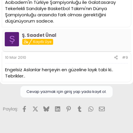
Acıbadem'in Türkiye Şampiyonluğu ile Galatasaray
Tekerlekli Sandalye Basketbol Takımı'nın Dünya
Şampiyonluğu arasında fark olması gerektiğini
düşünüyorum sadece.
Ş. Saadet Ünal
Ş
Kayıtlı Üye
10 Mar 2010
#9
Engelsiz Aslanlar herşeyin en güzeline layık tabi ki..
Tebrikler..
Cevap yazmak için giriş yap yada kayıt ol.
Facebook
X (Twitter)
Bluesky
LinkedIn
Pinterest
Tumblr
WhatsApp
E-posta
Paylaş: