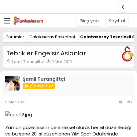
Giriş yap
Kayıt ol
Forumlar
Galatasaray Basketbol
Galatasaray Tekerlekli S
Tebrikler Engelsiz Aslanlar
K
B
Şamil Turançiftçi
9 Mar 2010
o
a
n
ş
u
l
Şamil Turançiftçi
y
a
Kayıtlı Üye
u
n
B
g
a
ı
9 Mar 2010
#1
ş
ç
l
t
a
a
t
r
Zaman gazetesinin geleneksel olarak her yıl düzenlediği
a
i
n
h
ve bu sene 20. si düzenlenen Yılın Spor Ödüllerinde