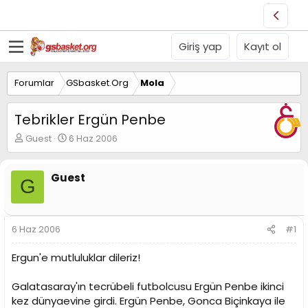
Giriş yap
Kayıt ol
Forumlar
GSbasket.Org
Mola
Tebrikler Ergün Penbe
K
B
Guest
6 Haz 2006
o
a
n
ş
u
l
Guest
G
y
a
u
n
B
g
a
ı
6 Haz 2006
#1
ş
ç
l
t
Ergun'e mutluluklar dileriz!
a
a
t
r
Galatasaray'ın tecrübeli futbolcusu Ergün Penbe ikinci
a
i
n
h
kez dünyaevine girdi. Ergün Penbe, Gonca Biçinkaya ile