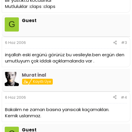
Bir yastıkta kocasınlar
Mutluluklar :claps :claps
Guest
G
6 Haz 2006
#3
inşallah eski ergünü görürüz bu vesileyle.ben ergün den
umutluyum çok iddalı açıklamalarıda var .
Murat İnal
Kayıtlı Üye
6 Haz 2006
#4
Bakalım ne zaman basına yansıcak kaçamakları.
Kemik uslanmaz.
Guest