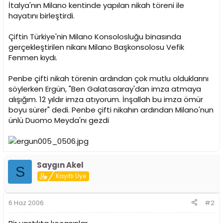
i
İtalya'nın Milano kentinde yapılan nikah töreni ile
hayatını birleştirdi.
Çiftin Türkiye'nin Milano Konsolosluğu binasında
gerçekleştirilen nikanı Milano Başkonsolosu Vefik
Fenmen kıydı.
Penbe çifti nikah törenin ardından çok mutlu olduklarını
söylerken Ergün, "Ben Galatasaray'dan imza atmaya
alışığım. 12 yıldır imza atıyorum. İnşallah bu imza ömür
boyu sürer" dedi. Penbe çifti nikahın ardından Milano'nun
ünlü Duomo Meyda'nı gezdi
Saygın Akel
S
Kayıtlı Üye
6 Haz 2006
#2