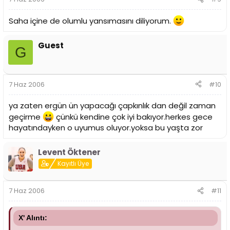
Saha içine de olumlu yansımasını diliyorum.
Guest
G
7 Haz 2006
#10
ya zaten ergün ün yapacağı çapkınlık dan değil zaman
geçirme
çünkü kendine çok iyi bakıyor.herkes gece
hayatındayken o uyumus oluyor.yoksa bu yaşta zor
Levent Öktener
Kayıtlı Üye
7 Haz 2006
#11
X' Alıntı: