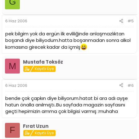
G
6 Haz 2006
#5
pek bilgim yok da ergün ilk evliliğinde anlaşmazlıktan
boşandı diye biliyodum.hatta boşanmadan sonra alkol
komasına girecek kadar da içmiş
Mustafa Toksöz
M
Kayıtlı Üye
6 Haz 2006
#6
bende çok çapkın diye biliyorum.hatat bi ara adı ayşe
hatun önalla anılmıştı..Bu sayfada magazin sayfasını
geçti hepimizin amma çok bilgisi varmış :muhaha
Fırat Uzun
F
Kayıtlı Üye