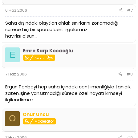
6 Haz 2006
#7
Saha dışındaki olaytları ahlak sınırlarını zorlamadığı
sürece hiç bir sporcu beni ırgalamaz ...
hayırlısı olsun...
Emre Sarp Kocaoğlu
E
Kayıtlı Üye
7 Haz 2006
#8
Ergün Penbeyi hep saha içindeki centilmenliğiyle tanıdık
zaten.işine yansıtmadığı sürece özel hayatı kimseyi
ilgilendirmez.
Onur Uncu
O
Moderator
7 Haz 2006
#9