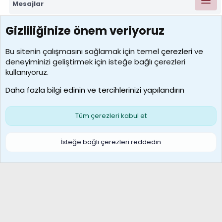
Mesajlar
Gizliliğinize önem veriyoruz
7388
Kullanıcılar
Bu sitenin çalışmasını sağlamak için temel
çerezleri
ve
deneyiminizi geliştirmek için isteğe bağlı çerezleri
borabekirogluu
kullanıyoruz.
Son üye
Daha fazla bilgi edinin ve tercihlerinizi yapılandırın
Bize ulaşın
Şartlar ve kurallar
Gizlilik politikası
Çerezler
Yardım
Ana sayfa
R
Tüm çerezleri kabul et
S
S
Galatasaray Basketbol | GS Basket Taraftar Platformu
İsteğe bağlı çerezleri reddedin
®
Community platform by XenForo
© 2010-2026 XenForo Ltd.
XenForo Türkçe 🇹🇷 Destek Forumu –
XenWp.Com