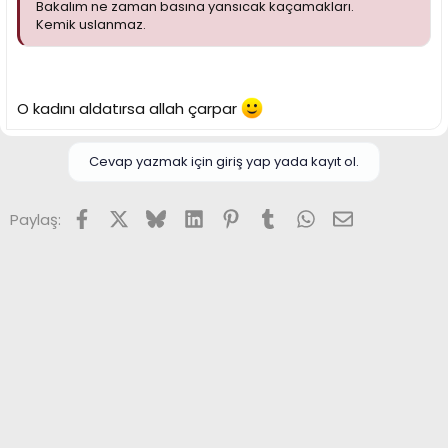
Bakalım ne zaman basına yansıcak kaçamakları.
Kemik uslanmaz.
O kadını aldatırsa allah çarpar
Cevap yazmak için giriş yap yada kayıt ol.
Facebook
X (Twitter)
Bluesky
LinkedIn
Pinterest
Tumblr
WhatsApp
E-posta
Paylaş: