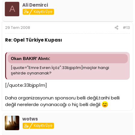
Ali Demirci
A
Kayıtlı Üye
29 Tem 2008
#13
Re: Opel Türkiye Kupası
Okan BAKIR' Alıntı:
[quote="Emre Evren İçöz":33bjpp1m]maçlar hangi
şehirde oynananak?
[/quote:33bjpp1m]
Daha organizasyonun sponsoru belli değil,tarihi belli
değil nerelerde oynanacağı o hiç belli değil
wotws
Kayıtlı Üye