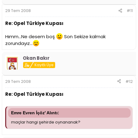
29 Tem 2008
#11
Re: Opel Türkiye Kupası
Hımm...Ne desem boş
Son Sekize kalmak
zorundayız...
Okan Bakır
Kayıtlı Üye
29 Tem 2008
#12
Re: Opel Türkiye Kupası
Emre Evren İçöz' Alıntı:
maçlar hangi şehirde oynananak?