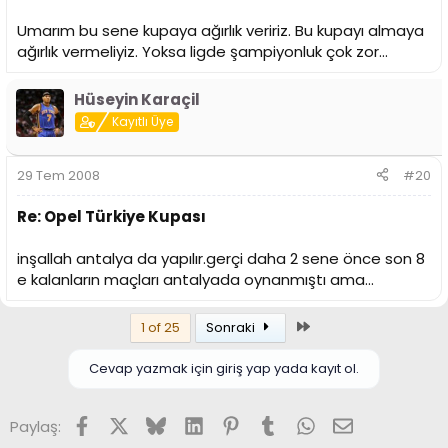
Umarım bu sene kupaya ağırlık veririz. Bu kupayı almaya
ağırlık vermeliyiz. Yoksa ligde şampiyonluk çok zor...
Hüseyin Karaçil
Kayıtlı Üye
29 Tem 2008
#20
Re: Opel Türkiye Kupası
inşallah antalya da yapılır.gerçi daha 2 sene önce son 8
e kalanların maçları antalyada oynanmıştı ama...
Son
1 of 25
Sonraki
Cevap yazmak için giriş yap yada kayıt ol.
Facebook
X (Twitter)
Bluesky
LinkedIn
Pinterest
Tumblr
WhatsApp
E-posta
Paylaş: