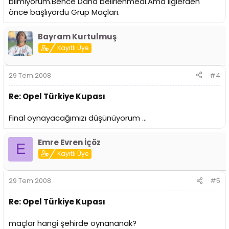
bilmiyorum.Bence Daha belirlenmedi.Ama liglerden
önce başlıyordu Grup Maçları.
Bayram Kurtulmuş
Kayıtlı Üye
29 Tem 2008
#4
Re: Opel Türkiye Kupası
Final oynayacağımızı düşünüyorum ...
Emre Evren İçöz
E
Kayıtlı Üye
29 Tem 2008
#5
Re: Opel Türkiye Kupası
maçlar hangi şehirde oynananak?