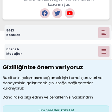
kazanmıştır.
8413
Konular
687324
Mesajlar
Gizliliğinize önem veriyoruz
7390
Kullanıcılar
Bu sitenin çalışmasını sağlamak için temel
çerezleri
ve
deneyiminizi geliştirmek için isteğe bağlı çerezleri
MosesBrownHayranı
kullanıyoruz.
Son üye
Daha fazla bilgi edinin ve tercihlerinizi yapılandırın
Bize ulaşın
Şartlar ve kurallar
Gizlilik politikası
Çerezler
Yardım
Ana sayfa
R
Tüm çerezleri kabul et
S