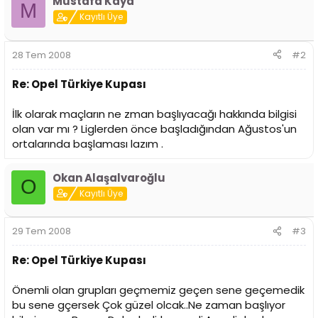
Mustafa Kaya
i
M
Kayıtlı Üye
28 Tem 2008
#2
Re: Opel Türkiye Kupası
İlk olarak maçların ne zman başlıyacağı hakkında bilgisi
olan var mı ? Liglerden önce başladığından Ağustos'un
ortalarında başlaması lazım .
Okan Alaşalvaroğlu
O
Kayıtlı Üye
29 Tem 2008
#3
Re: Opel Türkiye Kupası
Önemli olan grupları geçmemiz geçen sene geçemedik
bu sene gçersek Çok güzel olcak..Ne zaman başlıyor