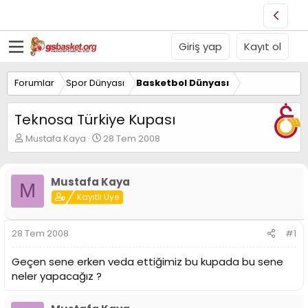
Giriş yap
Kayıt ol
Forumlar
Spor Dünyası
Basketbol Dünyası
Teknosa Türkiye Kupası
K
B
Mustafa Kaya
28 Tem 2008
o
a
n
ş
u
l
Mustafa Kaya
M
y
a
Kayıtlı Üye
u
n
B
g
a
ı
28 Tem 2008
#1
ş
ç
l
t
Geçen sene erken veda ettiğimiz bu kupada bu sene
a
a
t
r
neler yapacağız ?
a
i
n
h