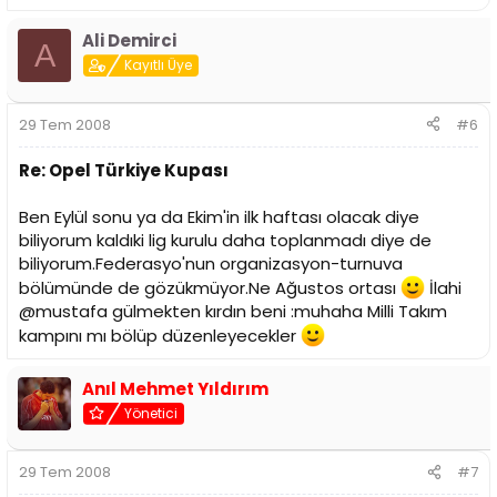
Ali Demirci
A
Kayıtlı Üye
29 Tem 2008
#6
Re: Opel Türkiye Kupası
Ben Eylül sonu ya da Ekim'in ilk haftası olacak diye
biliyorum kaldıki lig kurulu daha toplanmadı diye de
biliyorum.Federasyo'nun organizasyon-turnuva
bölümünde de gözükmüyor.Ne Ağustos ortası
İlahi
@mustafa gülmekten kırdın beni :muhaha Milli Takım
kampını mı bölüp düzenleyecekler
Anıl Mehmet Yıldırım
Yönetici
29 Tem 2008
#7