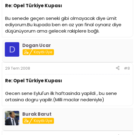
Re: Opel Türkiye Kupası
Bu senede geçen seneki gibi olmayacak diye ümit
ediyorum.Bu kupada ben en az yarı final oynarız diye
düşünüyorum ama gelecek rakiplere bağlı.
Dogan Ucar
D
Kayıtlı Üye
29 Tem 2008
#8
Re: Opel Türkiye Kupası
Gecen sene Eylul'un ilk haftasinda yapildi , bu sene
ortasina dogru yapilir.(Milli maclar nedeniyle)
Burak Barut
Kayıtlı Üye