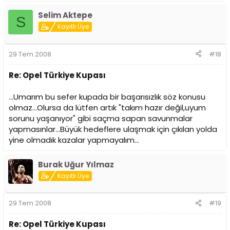
Selim Aktepe
S
Kayıtlı Üye
29 Tem 2008
#18
Re: Opel Türkiye Kupası
...Umarım bu sefer kupada bir başarısızlık söz konusu
olmaz...Olursa da lütfen artık "takım hazır değil,uyum
sorunu yaşanıyor" gibi saçma sapan savunmalar
yapmasınlar...Büyük hedeflere ulaşmak için çıkılan yolda
yine olmadık kazalar yapmayalım...
Burak Uğur Yılmaz
Kayıtlı Üye
29 Tem 2008
#19
Re: Opel Türkiye Kupası