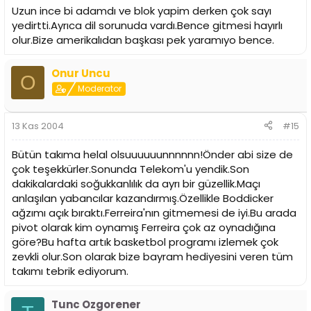
Uzun ince bi adamdı ve blok yapim derken çok sayı
yedirtti.Ayrıca dil sorunuda vardı.Bence gitmesi hayırlı
olur.Bize amerikalıdan başkası pek yaramıyo bence.
Onur Uncu
O
Moderator
13 Kas 2004
#15
Bütün takıma helal olsuuuuuunnnnnn!Önder abi size de
çok teşekkürler.Sonunda Telekom'u yendik.Son
dakikalardaki soğukkanlılık da ayrı bir güzellik.Maçı
anlaşılan yabancılar kazandırmış.Özellikle Boddicker
ağzımı açık bıraktı.Ferreira'nın gitmemesi de iyi.Bu arada
pivot olarak kim oynamış Ferreira çok az oynadığına
göre?Bu hafta artık basketbol programı izlemek çok
zevkli olur.Son olarak bize bayram hediyesini veren tüm
takımı tebrik ediyorum.
Tunc Ozgorener