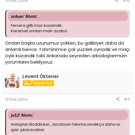
13 Kas 2004
#10
zoban' Alıntı:
Ferrera gitti mac kazandik..
Keramet ondan midir acaba..
Ondan başka uzunumuz yokken, bu galibiyet daha da
anlamlı bence. Tahminimce çok yüzdeli oynadık ve maçı
öyle kazandık tabi Ankarada seyreden arkadaşlarımızın
yorumlarını bekliyoruz.
Levent Öktener
Kayıtlı Üye
13 Kas 2004
#11
js12' Alıntı:
Anlaşılan Boddicker, Jacobsen takıma ısındıkça daha iyi
işler çıkaracaklar.