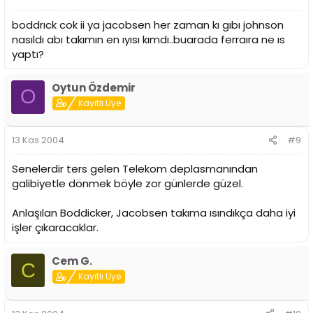
boddrıck cok ii ya jacobsen her zaman kı gıbı johnson
nasıldı abı takımın en ıyısı kımdı..buarada ferraıra ne ıs
yaptı?
Oytun Özdemir
O
Kayıtlı Üye
13 Kas 2004
#9
Senelerdir ters gelen Telekom deplasmanından
galibiyetle dönmek böyle zor günlerde güzel.
Anlaşılan Boddicker, Jacobsen takıma ısındıkça daha iyi
işler çıkaracaklar.
Cem G.
C
Kayıtlı Üye