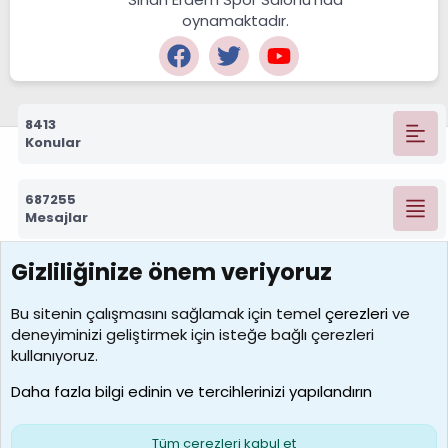
oynamaktadır.
8413
Konular
687255
Mesajlar
Gizliliğinize önem veriyoruz
7388
Kullanıcılar
Bu sitenin çalışmasını sağlamak için temel
çerezleri
ve
deneyiminizi geliştirmek için isteğe bağlı çerezleri
borabekirogluu
kullanıyoruz.
Son üye
Daha fazla bilgi edinin ve tercihlerinizi yapılandırın
Bize ulaşın
Şartlar ve kurallar
Gizlilik politikası
Çerezler
Yardım
Ana sayfa
R
Tüm çerezleri kabul et
S