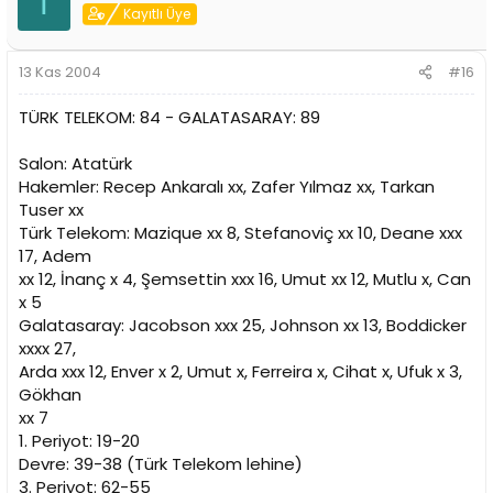
T
Kayıtlı Üye
13 Kas 2004
#16
TÜRK TELEKOM: 84 - GALATASARAY: 89
Salon: Atatürk
Hakemler: Recep Ankaralı xx, Zafer Yılmaz xx, Tarkan
Tuser xx
Türk Telekom: Mazique xx 8, Stefanoviç xx 10, Deane xxx
17, Adem
xx 12, İnanç x 4, Şemsettin xxx 16, Umut xx 12, Mutlu x, Can
x 5
Galatasaray: Jacobson xxx 25, Johnson xx 13, Boddicker
xxxx 27,
Arda xxx 12, Enver x 2, Umut x, Ferreira x, Cihat x, Ufuk x 3,
Gökhan
xx 7
1. Periyot: 19-20
Devre: 39-38 (Türk Telekom lehine)
3. Periyot: 62-55