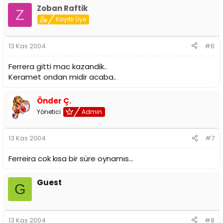
Zoban Raftik
Z
Kayıtlı Üye
13 Kas 2004
#6
Ferrera gitti mac kazandik..
Keramet ondan midir acaba..
Önder Ç.
Yönetici
Admin
13 Kas 2004
#7
Ferreira cok kısa bir süre oynamıs...
Guest
G
13 Kas 2004
#8