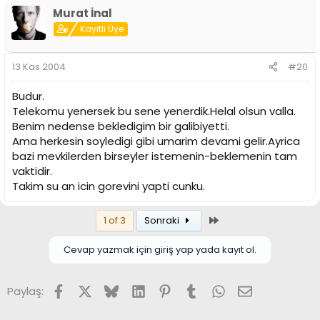
Murat İnal
Kayıtlı Üye
13 Kas 2004
#20
Budur.
Telekomu yenersek bu sene yenerdik.Helal olsun valla.
Benim nedense bekledigim bir galibiyetti.
Ama herkesin soyledigi gibi umarim devami gelir.Ayrica
bazi mevkilerden birseyler istemenin-beklemenin tam
vaktidir.
Takim su an icin gorevini yapti cunku.
Son
1 of 3
Sonraki
Cevap yazmak için giriş yap yada kayıt ol.
Facebook
X (Twitter)
Bluesky
LinkedIn
Pinterest
Tumblr
WhatsApp
E-posta
Paylaş: