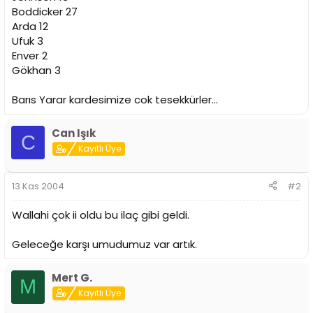
i
Boddicker 27
Arda 12
Ufuk 3
Enver 2
Gökhan 3
Barıs Yarar kardesimize cok tesekkürler...
Can Işık
C
Kayıtlı Üye
13 Kas 2004
#2
Wallahi çok ii oldu bu ilaç gibi geldi.
Geleceğe karşı umudumuz var artık.
Mert G.
M
Kayıtlı Üye