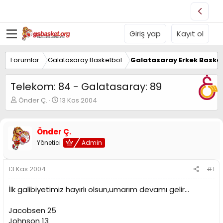
Giriş yap
Kayıt ol
Forumlar
Galatasaray Basketbol
Galatasaray Erkek Basket
Telekom: 84 - Galatasaray: 89
K
B
Önder Ç.
13 Kas 2004
o
a
n
ş
u
l
Önder Ç.
y
a
Yönetici
Admin
u
n
B
g
a
ı
13 Kas 2004
#1
ş
ç
l
t
İlk galibiyetimiz hayırlı olsun,umarım devamı gelir...
a
a
t
r
a
i
Jacobsen 25
n
h
Johnson 13