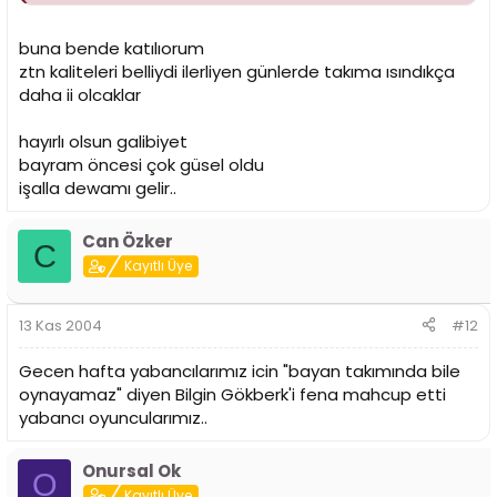
buna bende katılıorum
ztn kaliteleri belliydi ilerliyen günlerde takıma ısındıkça
daha ii olcaklar
hayırlı olsun galibiyet
bayram öncesi çok güsel oldu
işalla dewamı gelir..
Can Özker
C
Kayıtlı Üye
13 Kas 2004
#12
Gecen hafta yabancılarımız icin "bayan takımında bile
oynayamaz" diyen Bilgin Gökberk'i fena mahcup etti
yabancı oyuncularımız..
Onursal Ok
O
Kayıtlı Üye