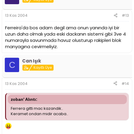
13 Kas 2004
#13
Ferreira'da bos adam degil ama onun yanında iyi bir
uzun daha olmalı yada eski dackanın sistemi gibi 3ve 4
numarayla savunmada havuz olusturup rakipleri blok
manyagına cevirmeliyiz.
Can Işık
C
Kayıtlı Üye
13 Kas 2004
#14
zoban' Alıntı:
Ferrera gitti mac kazandik..
Keramet ondan midir acaba..