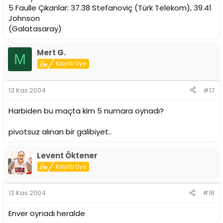
5 Faulle Çıkanlar: 37.38 Stefanoviç (Türk Telekom), 39.41
Johnson
(Galatasaray)
Mert G.
M
Kayıtlı Üye
13 Kas 2004
#17
Harbiden bu maçta kim 5 numara oynadı?
pivotsuz alınan bir galibiyet..
Levent Öktener
Kayıtlı Üye
13 Kas 2004
#18
Enver oynadı heralde