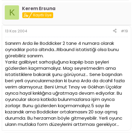
Kerem Ersuna
K
Kayıtlı Üye
13 Kas 2004
#19
Sanırım Arda ile Boddicker 2 tane 4 numara olarak
oynadılar pota altında...Ribaund istatistiği olsa bunu
görebiliriz sanırım.
Yanlız galibiyet sarhoşluğuna kapılıp bazı şeyleri
gözlerden kaçırmamalıyız. Maçı seyretmedim ama
istatistiklere bakarak şunu görüyoruz... Sene başından
beri yerli oyuncularımızdan ki buna Arda da dcahil fazla
verim alamıyoruz. Beni Umut Tınay ve Gökhan Üçoklar
ayrıca hayal kırıklığına uğratmaya devam ediyorlar. Bu
oyuncular skora katkıda bulunmazlarsa işim ayrıca
zorlaşır. Bunu gözlerden kaçırmamalıyız.5 sayı ile
kazandık ama Boddicker ortalamasını 20 sayı aşmış
durumda. Bu herzaman böyle gitmeyebilir. Yerli oyunc
uların mutlaka form düzeylerini arttırması gerekiyor...