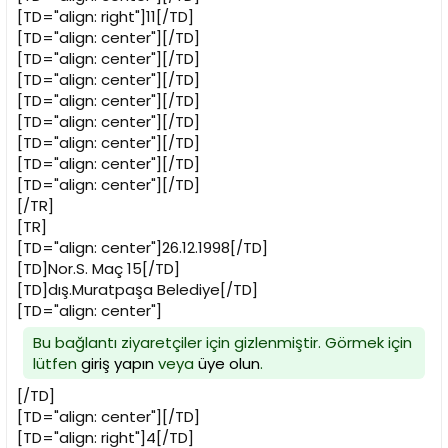
[TD="align: right"]11[/TD]
[TD="align: center"][/TD]
[TD="align: center"][/TD]
[TD="align: center"][/TD]
[TD="align: center"][/TD]
[TD="align: center"][/TD]
[TD="align: center"][/TD]
[TD="align: center"][/TD]
[TD="align: center"][/TD]
[/TR]
[TR]
[TD="align: center"]26.12.1998[/TD]
[TD]Nor.S. Maç 15[/TD]
[TD]dış.Muratpaşa Belediye[/TD]
[TD="align: center"]
Bu bağlantı ziyaretçiler için gizlenmiştir. Görmek için
lütfen
giriş yapın
veya
üye olun
.
[/TD]
[TD="align: center"][/TD]
[TD="align: right"]4[/TD]