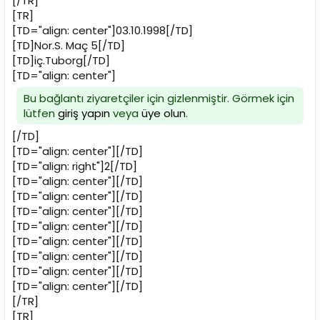
[/TR]
[TR]
[TD="align: center"]03.10.1998[/TD]
[TD]Nor.S. Maç 5[/TD]
[TD]iç.Tuborg[/TD]
[TD="align: center"]
Bu bağlantı ziyaretçiler için gizlenmiştir. Görmek için
lütfen
giriş yapın
veya
üye olun
.
[/TD]
[TD="align: center"][/TD]
[TD="align: right"]2[/TD]
[TD="align: center"][/TD]
[TD="align: center"][/TD]
[TD="align: center"][/TD]
[TD="align: center"][/TD]
[TD="align: center"][/TD]
[TD="align: center"][/TD]
[TD="align: center"][/TD]
[TD="align: center"][/TD]
[/TR]
[TR]