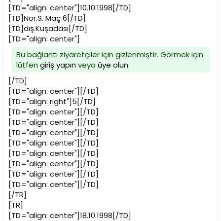
[TD="align: center"]10.10.1998[/TD]
[TD]Nor.S. Maç 6[/TD]
[TD]dış.Kuşadası[/TD]
[TD="align: center"]
Bu bağlantı ziyaretçiler için gizlenmiştir. Görmek için
lütfen
giriş yapın
veya
üye olun
.
[/TD]
[TD="align: center"][/TD]
[TD="align: right"]5[/TD]
[TD="align: center"][/TD]
[TD="align: center"][/TD]
[TD="align: center"][/TD]
[TD="align: center"][/TD]
[TD="align: center"][/TD]
[TD="align: center"][/TD]
[TD="align: center"][/TD]
[TD="align: center"][/TD]
[/TR]
[TR]
[TD="align: center"]18.10.1998[/TD]