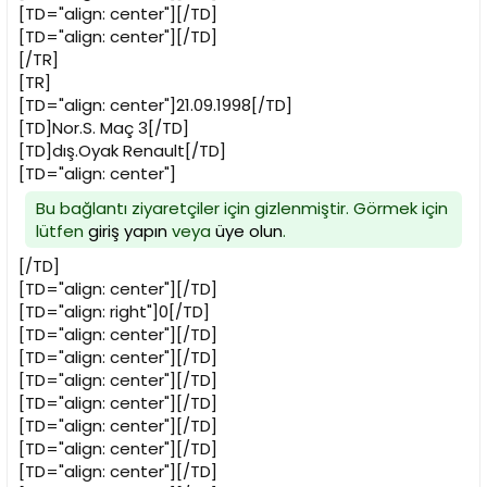
[TD="align: center"][/TD]
[TD="align: center"][/TD]
[/TR]
[TR]
[TD="align: center"]21.09.1998[/TD]
[TD]Nor.S. Maç 3[/TD]
[TD]dış.Oyak Renault[/TD]
[TD="align: center"]
Bu bağlantı ziyaretçiler için gizlenmiştir. Görmek için
lütfen
giriş yapın
veya
üye olun
.
[/TD]
[TD="align: center"][/TD]
[TD="align: right"]0[/TD]
[TD="align: center"][/TD]
[TD="align: center"][/TD]
[TD="align: center"][/TD]
[TD="align: center"][/TD]
[TD="align: center"][/TD]
[TD="align: center"][/TD]
[TD="align: center"][/TD]