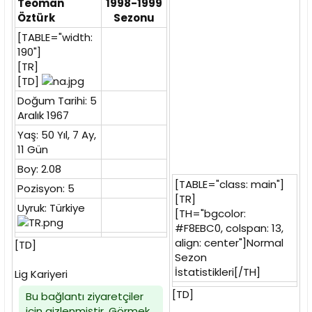
Teoman
1998-1999
i
Öztürk
Sezonu
[TABLE="width:
190"]
[TR]
[TD]
Doğum Tarihi: 5
Aralık 1967
Yaş: 50 Yıl, 7 Ay,
11 Gün
Boy: 2.08
[TABLE="class: main"]
Pozisyon: 5
[TR]
Uyruk: Türkiye
[TH="bgcolor:
#F8EBC0, colspan: 13,
align: center"]Normal
[TD]
Sezon
İstatistikleri[/TH]
Lig Kariyeri
[TD]
Bu bağlantı ziyaretçiler
için gizlenmiştir. Görmek