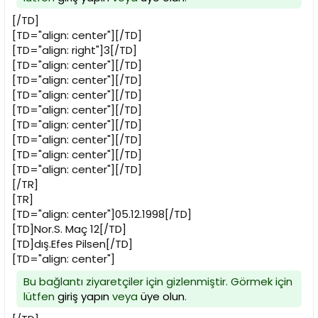
[/TD]
[TD="align: center"][/TD]
[TD="align: right"]3[/TD]
[TD="align: center"][/TD]
[TD="align: center"][/TD]
[TD="align: center"][/TD]
[TD="align: center"][/TD]
[TD="align: center"][/TD]
[TD="align: center"][/TD]
[TD="align: center"][/TD]
[TD="align: center"][/TD]
[/TR]
[TR]
[TD="align: center"]05.12.1998[/TD]
[TD]Nor.S. Maç 12[/TD]
[TD]dış.Efes Pilsen[/TD]
[TD="align: center"]
Bu bağlantı ziyaretçiler için gizlenmiştir. Görmek için
lütfen
giriş yapın
veya
üye olun
.