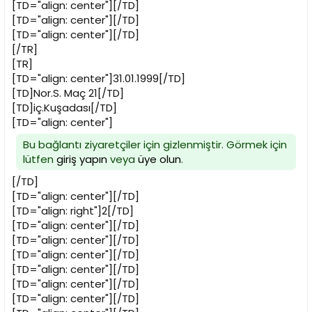
[TD="align: center"][/TD]
[TD="align: center"][/TD]
[TD="align: center"][/TD]
[/TR]
[TR]
[TD="align: center"]31.01.1999[/TD]
[TD]Nor.S. Maç 21[/TD]
[TD]iç.Kuşadası[/TD]
[TD="align: center"]
Bu bağlantı ziyaretçiler için gizlenmiştir. Görmek için
lütfen
giriş yapın
veya
üye olun
.
[/TD]
[TD="align: center"][/TD]
[TD="align: right"]2[/TD]
[TD="align: center"][/TD]
[TD="align: center"][/TD]
[TD="align: center"][/TD]
[TD="align: center"][/TD]
[TD="align: center"][/TD]
[TD="align: center"][/TD]