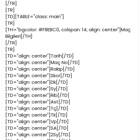
[/TR]
[TR]
[TD][TABLE="class: main"]
[TR]
[TH="bgcolor: #F8EBC0, colspan: 14, align: center"]Maç
Bilgileri[/TH]
[/TR]
[TR]
[TD="align: center"]Tarih[/TD]
[TD="align: center"]Maç No[/TD]
[TD="align: center"]Rakip[/TD]
[TD="align: center"]Skor[/TD]
[TD="align: center"]Dk[/TD]
[TD="align: center"]Sy[/TD]
[TD="align: center"]Rib[/TD]
[TD="align: center"]Ast[/TD]
[TD="align: center"]Tç[/TD]
[TD="align: center"]Tk[/TD]
[TD="align: center"]Vp[/TD]
[TD="align: center"]SA[/TD]
[TD="align: center"]2Sy[/TD]