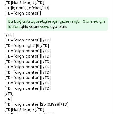
[TD]Nor.S. Maç 7[/TD]
[TD]iç.Darüşşafaka[/TD]
[TD="align: center"]
Bu bağlantı ziyaretçiler için gizlenmiştir. Görmek için
lütfen
giriş yapın
veya
üye olun
.
[/TD]
[TD="align: center"][/TD]
[TD="align: right"]6[/TD]
[TD="align: center"][/TD]
[TD="align: center"][/TD]
[TD="align: center"][/TD]
[TD="align: center"][/TD]
[TD="align: center"][/TD]
[TD="align: center"][/TD]
[TD="align: center"][/TD]
[TD="align: center"][/TD]
[/TR]
[TR]
[TD="align: center"]25.10.1998[/TD]
[TD]Nor.S. Maç 8[/TD]