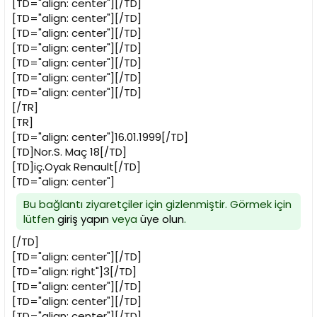
[TD="align: center"][/TD]
[TD="align: center"][/TD]
[TD="align: center"][/TD]
[TD="align: center"][/TD]
[TD="align: center"][/TD]
[TD="align: center"][/TD]
[TD="align: center"][/TD]
[/TR]
[TR]
[TD="align: center"]16.01.1999[/TD]
[TD]Nor.S. Maç 18[/TD]
[TD]iç.Oyak Renault[/TD]
[TD="align: center"]
Bu bağlantı ziyaretçiler için gizlenmiştir. Görmek için
lütfen
giriş yapın
veya
üye olun
.
[/TD]
[TD="align: center"][/TD]
[TD="align: right"]3[/TD]
[TD="align: center"][/TD]
[TD="align: center"][/TD]
[TD="align: center"][/TD]