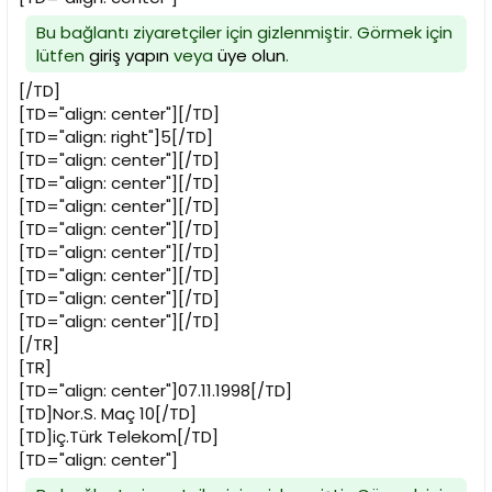
Bu bağlantı ziyaretçiler için gizlenmiştir. Görmek için
lütfen
giriş yapın
veya
üye olun
.
[/TD]
[TD="align: center"][/TD]
[TD="align: right"]5[/TD]
[TD="align: center"][/TD]
[TD="align: center"][/TD]
[TD="align: center"][/TD]
[TD="align: center"][/TD]
[TD="align: center"][/TD]
[TD="align: center"][/TD]
[TD="align: center"][/TD]
[TD="align: center"][/TD]
[/TR]
[TR]
[TD="align: center"]07.11.1998[/TD]
[TD]Nor.S. Maç 10[/TD]
[TD]iç.Türk Telekom[/TD]
[TD="align: center"]