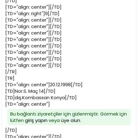
[/TD]
[TD="align: center"][/TD]
[TD="align: right"]9[/TD]
[TD="align: center"][/TD]
[TD="align: center"][/TD]
[TD="align: center"][/TD]
[TD="align: center"][/TD]
[TD="align: center"][/TD]
[TD="align: center"][/TD]
[TD="align: center"][/TD]
[TD="align: center"][/TD]
[/TR]
[TR]
[TD="align: center"]20.12.1998[/TD]
[TD]Nor.S. Maç 14[/TD]
[TD]dış.Kombassan Konya[/TD]
[TD="align: center"]
Bu bağlantı ziyaretçiler için gizlenmiştir. Görmek için
lütfen
giriş yapın
veya
üye olun
.
[/TD]
[TD="align: center"][/TD]