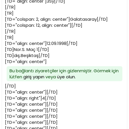
[TD="align: center"]3Sy[/TD]
[/TR]
[TR]
[TD="colspan: 2, align: center"]Galatasaray[/TD]
[TD="colspan: 12, align: center"][/TD]
[/TR]
[TR]
[TD="align: center"]12.09.1998[/TD]
[TD]Nor.S. Maç 1[/TD]
[TD]dış.Beşiktaş[/TD]
[TD="align: center"]
Bu bağlantı ziyaretçiler için gizlenmiştir. Görmek için
lütfen
giriş yapın
veya
üye olun
.
[/TD]
[TD="align: center"][/TD]
[TD="align: right"]4[/TD]
[TD="align: center"][/TD]
[TD="align: center"][/TD]
[TD="align: center"][/TD]
[TD="align: center"][/TD]
[TD="align: center"][/TD]