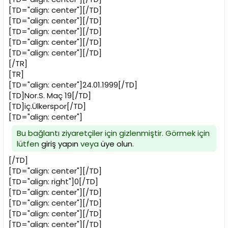
[TD="align: center"][/TD]
[TD="align: center"][/TD]
[TD="align: center"][/TD]
[TD="align: center"][/TD]
[TD="align: center"][/TD]
[/TR]
[TR]
[TD="align: center"]24.01.1999[/TD]
[TD]Nor.S. Maç 19[/TD]
[TD]iç.Ülkerspor[/TD]
[TD="align: center"]
Bu bağlantı ziyaretçiler için gizlenmiştir. Görmek için
lütfen
giriş yapın
veya
üye olun
.
[/TD]
[TD="align: center"][/TD]
[TD="align: right"]0[/TD]
[TD="align: center"][/TD]
[TD="align: center"][/TD]
[TD="align: center"][/TD]
[TD="align: center"][/TD]