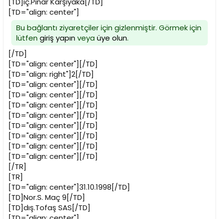
[TD]iç.Pınar Karşıyaka[/TD]
[TD="align: center"]
Bu bağlantı ziyaretçiler için gizlenmiştir. Görmek için
lütfen
giriş yapın
veya
üye olun
.
[/TD]
[TD="align: center"][/TD]
[TD="align: right"]2[/TD]
[TD="align: center"][/TD]
[TD="align: center"][/TD]
[TD="align: center"][/TD]
[TD="align: center"][/TD]
[TD="align: center"][/TD]
[TD="align: center"][/TD]
[TD="align: center"][/TD]
[TD="align: center"][/TD]
[/TR]
[TR]
[TD="align: center"]31.10.1998[/TD]
[TD]Nor.S. Maç 9[/TD]
[TD]dış.Tofaş SAS[/TD]
[TD="align: center"]