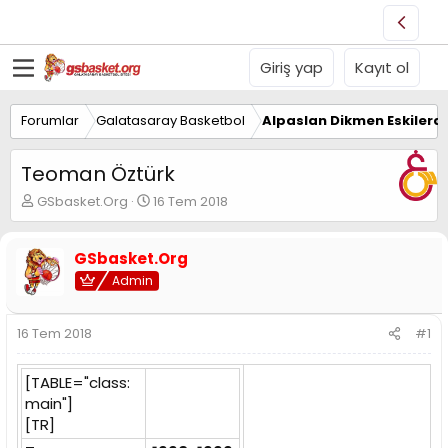
Giriş yap
Kayıt ol
Forumlar
Galatasaray Basketbol
Alpaslan Dikmen Eskilerd
Teoman Öztürk
K
B
GSbasket.Org
16 Tem 2018
o
a
n
ş
u
l
GSbasket.Org
y
a
Admin
u
n
B
g
a
ı
16 Tem 2018
#1
ş
ç
l
t
a
a
[TABLE="class:
t
r
main"]
a
i
[TR]
n
h