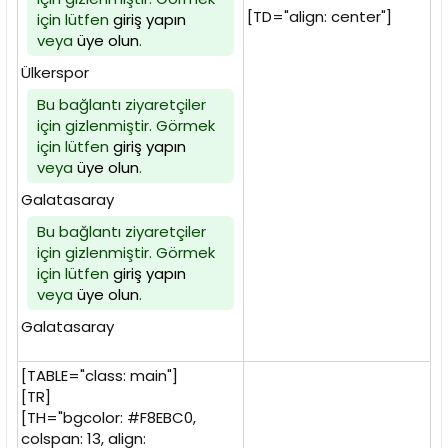
[TD="align: center"]
için lütfen
giriş yapın
veya
üye olun
.
Ülkerspor
Bu bağlantı ziyaretçiler
için gizlenmiştir. Görmek
için lütfen
giriş yapın
veya
üye olun
.
Galatasaray
Bu bağlantı ziyaretçiler
için gizlenmiştir. Görmek
için lütfen
giriş yapın
veya
üye olun
.
Galatasaray
[TABLE="class: main"]
[TR]
[TH="bgcolor: #F8EBC0,
colspan: 13, align: