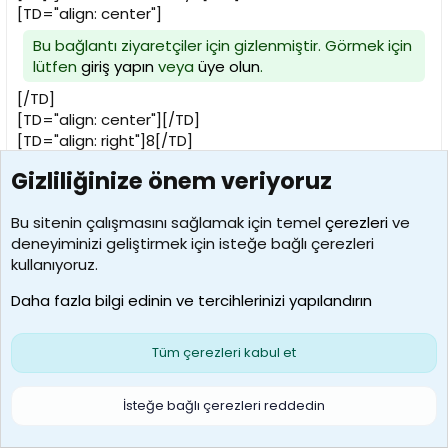
[TD="align: center"]
Bu bağlantı ziyaretçiler için gizlenmiştir. Görmek için
lütfen
giriş yapın
veya
üye olun
.
[/TD]
[TD="align: center"][/TD]
[TD="align: right"]8[/TD]
[TD="align: center"][/TD]
Gizliliğinize önem veriyoruz
[TD="align: center"][/TD]
[TD="align: center"][/TD]
Bu sitenin çalışmasını sağlamak için temel
çerezleri
ve
[TD="align: center"][/TD]
deneyiminizi geliştirmek için isteğe bağlı çerezleri
[TD="align: center"][/TD]
kullanıyoruz.
[TD="align: center"][/TD]
[TD="align: center"][/TD]
Daha fazla bilgi edinin ve tercihlerinizi yapılandırın
[TD="align: center"][/TD]
[/TR]
[TR]
Tüm çerezleri kabul et
[TD="align: center"]07.04.1999[/TD]
[TD]Nor.S. Maç 30[/TD]
İsteğe bağlı çerezleri reddedin
[TD]iç.Muratpaşa Belediye[/TD]
[TD="align: center"]