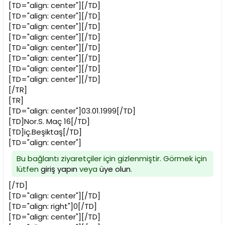
[TD="align: center"][/TD]
[TD="align: center"][/TD]
[TD="align: center"][/TD]
[TD="align: center"][/TD]
[TD="align: center"][/TD]
[TD="align: center"][/TD]
[TD="align: center"][/TD]
[TD="align: center"][/TD]
[/TR]
[TR]
[TD="align: center"]03.01.1999[/TD]
[TD]Nor.S. Maç 16[/TD]
[TD]iç.Beşiktaş[/TD]
[TD="align: center"]
Bu bağlantı ziyaretçiler için gizlenmiştir. Görmek için
lütfen
giriş yapın
veya
üye olun
.
[/TD]
[TD="align: center"][/TD]
[TD="align: right"]0[/TD]
[TD="align: center"][/TD]