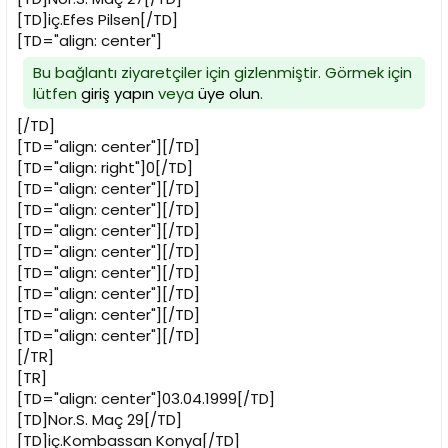
[TD]iç.Efes Pilsen[/TD]
[TD="align: center"]
Bu bağlantı ziyaretçiler için gizlenmiştir. Görmek için
lütfen
giriş yapın
veya
üye olun
.
[/TD]
[TD="align: center"][/TD]
[TD="align: right"]0[/TD]
[TD="align: center"][/TD]
[TD="align: center"][/TD]
[TD="align: center"][/TD]
[TD="align: center"][/TD]
[TD="align: center"][/TD]
[TD="align: center"][/TD]
[TD="align: center"][/TD]
[TD="align: center"][/TD]
[/TR]
[TR]
[TD="align: center"]03.04.1999[/TD]
[TD]Nor.S. Maç 29[/TD]
[TD]iç.Kombassan Konya[/TD]