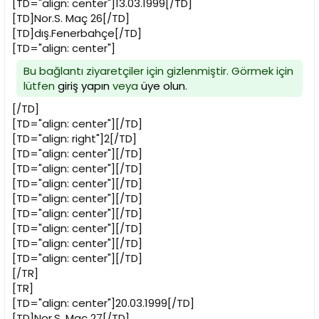
[TD="align: center"]13.03.1999[/TD]
[TD]Nor.S. Maç 26[/TD]
[TD]dış.Fenerbahçe[/TD]
[TD="align: center"]
Bu bağlantı ziyaretçiler için gizlenmiştir. Görmek için
lütfen
giriş yapın
veya
üye olun
.
[/TD]
[TD="align: center"][/TD]
[TD="align: right"]2[/TD]
[TD="align: center"][/TD]
[TD="align: center"][/TD]
[TD="align: center"][/TD]
[TD="align: center"][/TD]
[TD="align: center"][/TD]
[TD="align: center"][/TD]
[TD="align: center"][/TD]
[TD="align: center"][/TD]
[/TR]
[TR]
[TD="align: center"]20.03.1999[/TD]
[TD]Nor.S. Maç 27[/TD]