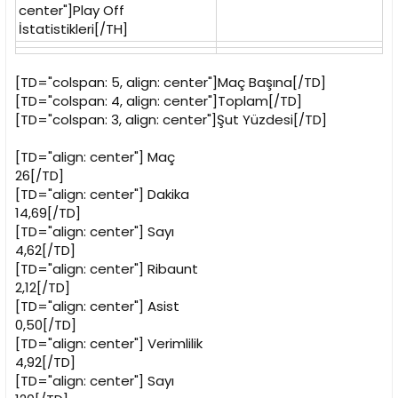
center"]Play Off
İstatistikleri[/TH]
[TD="colspan: 5, align: center"]Maç Başına[/TD]
[TD="colspan: 4, align: center"]Toplam[/TD]
[TD="colspan: 3, align: center"]Şut Yüzdesi[/TD]
[TD="align: center"]
Maç
26[/TD]
[TD="align: center"]
Dakika
14,69[/TD]
[TD="align: center"]
Sayı
4,62[/TD]
[TD="align: center"]
Ribaunt
2,12[/TD]
[TD="align: center"]
Asist
0,50[/TD]
[TD="align: center"]
Verimlilik
4,92[/TD]
[TD="align: center"]
Sayı