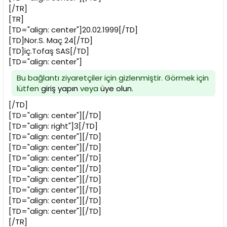
[/TR]
[TR]
[TD="align: center"]20.02.1999[/TD]
[TD]Nor.S. Maç 24[/TD]
[TD]iç.Tofaş SAS[/TD]
[TD="align: center"]
Bu bağlantı ziyaretçiler için gizlenmiştir. Görmek için
lütfen
giriş yapın
veya
üye olun
.
[/TD]
[TD="align: center"][/TD]
[TD="align: right"]3[/TD]
[TD="align: center"][/TD]
[TD="align: center"][/TD]
[TD="align: center"][/TD]
[TD="align: center"][/TD]
[TD="align: center"][/TD]
[TD="align: center"][/TD]
[TD="align: center"][/TD]
[TD="align: center"][/TD]
[/TR]