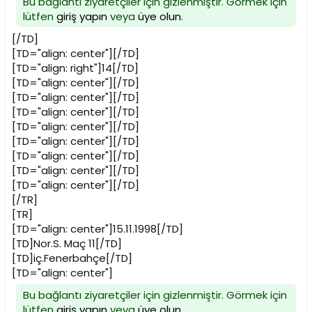
Bu bağlantı ziyaretçiler için gizlenmiştir. Görmek için
lütfen
giriş yapın
veya
üye olun
.
[/TD]
[TD="align: center"][/TD]
[TD="align: right"]14[/TD]
[TD="align: center"][/TD]
[TD="align: center"][/TD]
[TD="align: center"][/TD]
[TD="align: center"][/TD]
[TD="align: center"][/TD]
[TD="align: center"][/TD]
[TD="align: center"][/TD]
[TD="align: center"][/TD]
[/TR]
[TR]
[TD="align: center"]15.11.1998[/TD]
[TD]Nor.S. Maç 11[/TD]
[TD]iç.Fenerbahçe[/TD]
[TD="align: center"]
Bu bağlantı ziyaretçiler için gizlenmiştir. Görmek için
lütfen
giriş yapın
veya
üye olun
.