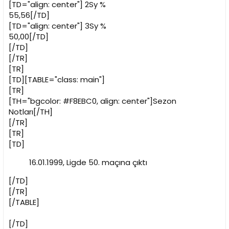
[TD="align: center"]
2Sy %
55,56[/TD]
[TD="align: center"]
3Sy %
50,00[/TD]
[/TD]
[/TR]
[TR]
[TD][TABLE="class: main"]
[TR]
[TH="bgcolor: #F8EBC0, align: center"]Sezon
Notları[/TH]
[/TR]
[TR]
[TD]
16.01.1999, Ligde 50. maçına çıktı
[/TD]
[/TR]
[/TABLE]
[/TD]