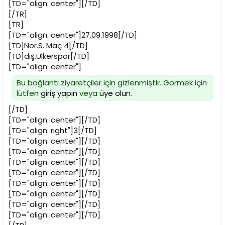
[TD="align: center"][/TD]
[/TR]
[TR]
[TD="align: center"]27.09.1998[/TD]
[TD]Nor.S. Maç 4[/TD]
[TD]dış.Ülkerspor[/TD]
[TD="align: center"]
Bu bağlantı ziyaretçiler için gizlenmiştir. Görmek için
lütfen
giriş yapın
veya
üye olun
.
[/TD]
[TD="align: center"][/TD]
[TD="align: right"]3[/TD]
[TD="align: center"][/TD]
[TD="align: center"][/TD]
[TD="align: center"][/TD]
[TD="align: center"][/TD]
[TD="align: center"][/TD]
[TD="align: center"][/TD]
[TD="align: center"][/TD]
[TD="align: center"][/TD]