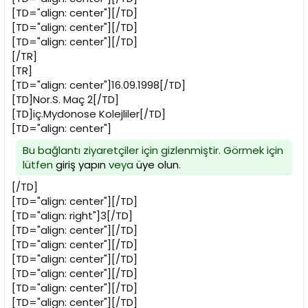
[TD="align: center"][/TD]
[TD="align: center"][/TD]
[TD="align: center"][/TD]
[/TR]
[TR]
[TD="align: center"]16.09.1998[/TD]
[TD]Nor.S. Maç 2[/TD]
[TD]iç.Mydonose Kolejliler[/TD]
[TD="align: center"]
Bu bağlantı ziyaretçiler için gizlenmiştir. Görmek için
lütfen
giriş yapın
veya
üye olun
.
[/TD]
[TD="align: center"][/TD]
[TD="align: right"]3[/TD]
[TD="align: center"][/TD]
[TD="align: center"][/TD]
[TD="align: center"][/TD]
[TD="align: center"][/TD]
[TD="align: center"][/TD]
[TD="align: center"][/TD]