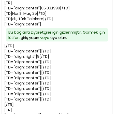
[TR]
[TD="align: center"]06.03.1999[/TD]
[TD]Nor.S. Maç 25[/TD]
[TD]dış.Türk Telekom[/TD]
[TD="align: center"]
Bu bağlantı ziyaretçiler için gizlenmiştir. Görmek için
lütfen
giriş yapın
veya
üye olun
.
[/TD]
[TD="align: center"][/TD]
[TD="align: right"]9[/TD]
[TD="align: center"][/TD]
[TD="align: center"][/TD]
[TD="align: center"][/TD]
[TD="align: center"][/TD]
[TD="align: center"][/TD]
[TD="align: center"][/TD]
[TD="align: center"][/TD]
[TD="align: center"][/TD]
[/TR]
[TR]