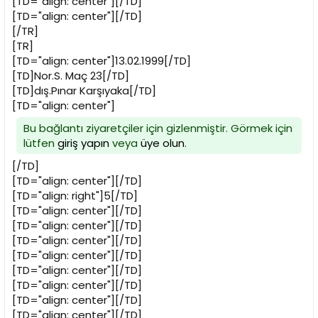
[TD="align: center"][/TD]
[TD="align: center"][/TD]
[/TR]
[TR]
[TD="align: center"]13.02.1999[/TD]
[TD]Nor.S. Maç 23[/TD]
[TD]dış.Pınar Karşıyaka[/TD]
[TD="align: center"]
Bu bağlantı ziyaretçiler için gizlenmiştir. Görmek için
lütfen
giriş yapın
veya
üye olun
.
[/TD]
[TD="align: center"][/TD]
[TD="align: right"]5[/TD]
[TD="align: center"][/TD]
[TD="align: center"][/TD]
[TD="align: center"][/TD]
[TD="align: center"][/TD]
[TD="align: center"][/TD]
[TD="align: center"][/TD]
[TD="align: center"][/TD]
[TD="align: center"][/TD]