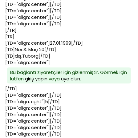
[TD="align: center"][/TD]
[TD="align: center"][/TD]
[TD="align: center"][/TD]
[TD="align: center"][/TD]
[/TR]
[TR]
[TD="align: center"]27.01.1999[/TD]
[TD]Nor.S. Maç 20[/TD]
[TD]dış.Tuborg[/TD]
[TD="align: center"]
Bu bağlantı ziyaretçiler için gizlenmiştir. Görmek için
lütfen
giriş yapın
veya
üye olun
.
[/TD]
[TD="align: center"][/TD]
[TD="align: right"]5[/TD]
[TD="align: center"][/TD]
[TD="align: center"][/TD]
[TD="align: center"][/TD]
[TD="align: center"][/TD]
[TD="align: center"][/TD]