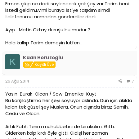
Erman çıkıp ne dedi söylenecek çok şey var.Terim beni
istedi geldim.Evimi buraya İst'ye taşıdım simdi
telefonumu acmadan gönderdiler dedi.
Ayıp... Metin Oktay duruşu bu mudur ?
Hala kalkıp Terim demeyin lütfen...
Kaan Horuzoglu
K
Kayıtlı Üye
26 Ağu 2014
#17
Yasin-Burak-Olcan / Sow-Emenike-Kuyt
Bu karşılaştırma her şeyi söylüyor aslında. Dün için akılda
kalan tek güzel şey Muslera. Onun dışında biraz Semih,
Cedu ve Olcan.
Artık Fatih Terim muhabbetini de bırakalım. Gitti.
Giderken kalp kırdı öyle gitti. Gidişi her zaman