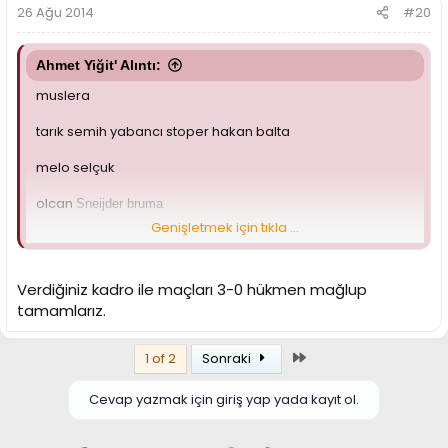
26 Ağu 2014
#20
Ahmet Yiğit' Alıntı:
muslera
tarık semih yabancı stoper hakan balta
melo selçuk
olcan
Sneijder bruma
Genişletmek için tıkla ...
yabancı forvet
bence bu şekilde bir kadro olmalı
Verdiğiniz kadro ile maçları 3-0 hükmen mağlup
tamamlarız.
Son
1 of 2
Sonraki
Cevap yazmak için giriş yap yada kayıt ol.