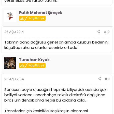
yeteneksiz GS futbol takımı...
Fatih Mehmet Şimşek
Kayıtlı Üye
26 Ağu 2014
#10
Takımın daha doğrusu genel anlamda kulübün bedenini
küçültüp ruhunu alanlar eseriniz ortada!
Tunahan Kıyak
Kayıtlı Üye
26 Ağu 2014
#11
Sonucun böyle olacağını hepimiz biliyorduk aslında çok
belliydi.Sadece Fenerbahçe teknik direktörü değişince
biraz ümitlendik ama hepsi bu kadarla kaldı.
Transferler için kesinlikle Beşiktaş'ın elenmesi