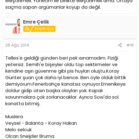
eleştirilmeli. Yönetim ile birlikte eleştirilmeli ama. Ortaya
saçma sapan argümanlar koyup da değil.
Emre Çelik
Kayıtlı Üye
26 Ağu 2014
#18
Telles'e geldiği günden beri pek ısınamadım. Fiziği
yetersiz. Semih'e bişeyler oldu top sektirmeler ve
kendine aşırı güvenme gibi pis huyları oluştu.Koray
Günter şuan çok daha iyi bence. Ben öyle öldük bittik
demiyorum.Fenerbahçe kanatsız oynuyor.Emenikeye
doldur gidip atsın başka olayları yok. Kapalı
savunmalara çok zorlanacaklar. Ayrıca Sow'da sol
kanatta bitmiş.
Muslera
Veysel - Balanta - Koray Hakan
Melo selcuk
Olcan Sneijder Bruma