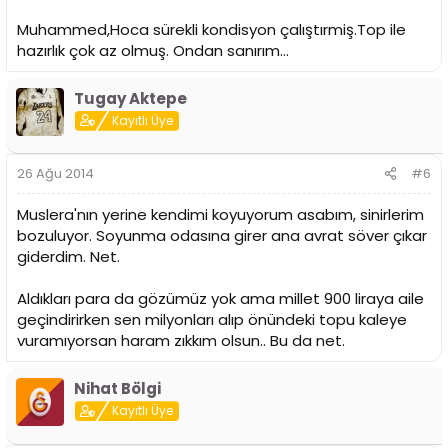
Muhammed,Hoca sürekli kondisyon çalıştırmiş.Top ile
hazırlık çok az olmuş. Ondan sanırım...
Tugay Aktepe
Kayıtlı Üye
26 Ağu 2014
#6
Muslera'nın yerine kendimi koyuyorum asabım, sinirlerim
bozuluyor. Soyunma odasına girer ana avrat söver çıkar
giderdim. Net.
Aldıkları para da gözümüz yok ama millet 900 liraya aile
geçindirirken sen milyonları alıp önündeki topu kaleye
vuramıyorsan haram zıkkım olsun.. Bu da net.
Nihat Bölgi
Kayıtlı Üye