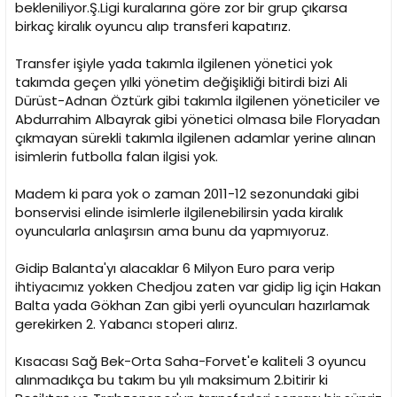
bekleniliyor.Ş.Ligi kuralarına göre zor bir grup çıkarsa
birkaç kiralık oyuncu alıp transferi kapatırız.
Transfer işiyle yada takımla ilgilenen yönetici yok
takımda geçen yılki yönetim değişikliği bitirdi bizi Ali
Dürüst-Adnan Öztürk gibi takımla ilgilenen yöneticiler ve
Abdurrahim Albayrak gibi yönetici olmasa bile Floryadan
çıkmayan sürekli takımla ilgilenen adamlar yerine alınan
isimlerin futbolla falan ilgisi yok.
Madem ki para yok o zaman 2011-12 sezonundaki gibi
bonservisi elinde isimlerle ilgilenebilirsin yada kiralık
oyuncularla anlaşırsın ama bunu da yapmıyoruz.
Gidip Balanta'yı alacaklar 6 Milyon Euro para verip
ihtiyacımız yokken Chedjou zaten var gidip lig için Hakan
Balta yada Gökhan Zan gibi yerli oyuncuları hazırlamak
gerekirken 2. Yabancı stoperi alırız.
Kısacası Sağ Bek-Orta Saha-Forvet'e kaliteli 3 oyuncu
alınmadıkça bu takım bu yılı maksimum 2.bitirir ki