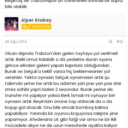
Beşiktaş ve Trabzonspor'un transferleri sonrası bir süpriz
bile olabilir.
Alper Atabey
Kayıtlı Üye
26 Ağu 2014
#12
Olcan dışında Trabzon'dan gelen tayfaya yol verilmeli
artık. Belki Umut kalabilir o da yedekte duran oyuna
girince elinden geleni yapan kaprissiz olduğundan .
Burak ve Selçuk'a teklif varsa hiç beklemesinler yol
versinler. Yekta oynasın Selçuk oynamasın artık şu
takımda yeter be artık bu adamın yan pas yan pas sinir
stres sahibi yaptı bizleri 2 sezondur. Burak yerine de
transfer mi yapılıyor yoksa Berk İsmail mi oynuyor biri
oynasın artık. Beyimizin önüne top atılacak da o da
koşup gol atacak. Onu bile ancak bomboş kalırsa
yapabiliyor. Yanında bir oyuncu koşuyorsa rakipte yine
yapamıyor. Afedersiniz at gibi fiziği var ama ne bir ikili
mücadele alıyor ne de uzun mesafede ayakta kalıyor