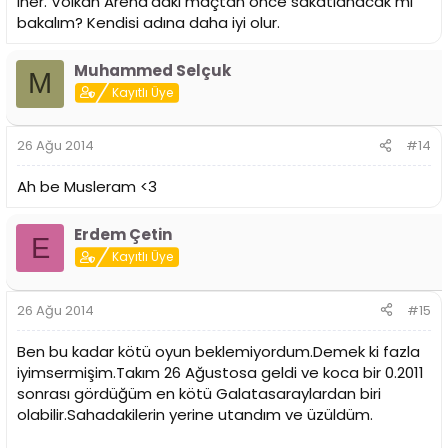
iner. Volkan Arena'daki maçtan önce sakatlanacak mı
bakalım? Kendisi adına daha iyi olur.
Muhammed Selçuk
M
Kayıtlı Üye
26 Ağu 2014
#14
Ah be Musleram <3
Erdem Çetin
E
Kayıtlı Üye
26 Ağu 2014
#15
Ben bu kadar kötü oyun beklemiyordum.Demek ki fazla
iyimsermişim.Takım 26 Ağustosa geldi ve koca bir 0.2011
sonrası gördüğüm en kötü Galatasaraylardan biri
olabilir.Sahadakilerin yerine utandım ve üzüldüm.