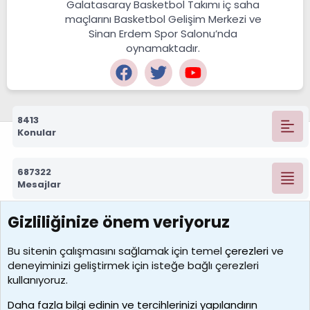
Galatasaray Basketbol Takımı iç saha
maçlarını Basketbol Gelişim Merkezi ve
Sinan Erdem Spor Salonu’nda
oynamaktadır.
8413
Konular
687322
Mesajlar
Gizliliğinize önem veriyoruz
7390
Kullanıcılar
Bu sitenin çalışmasını sağlamak için temel
çerezleri
ve
deneyiminizi geliştirmek için isteğe bağlı çerezleri
MosesBrownHayranı
kullanıyoruz.
Son üye
Daha fazla bilgi edinin ve tercihlerinizi yapılandırın