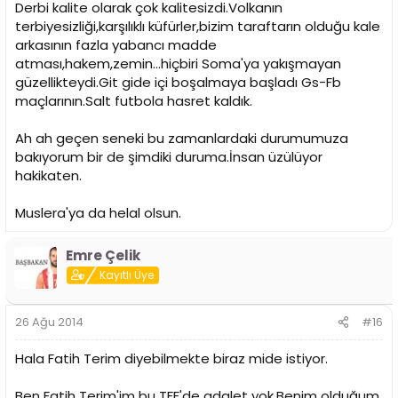
Derbi kalite olarak çok kalitesizdi.Volkanın
terbiyesizliği,karşılıklı küfürler,bizim taraftarın olduğu kale
arkasının fazla yabancı madde
atması,hakem,zemin...hiçbiri Soma'ya yakışmayan
güzellikteydi.Git gide içi boşalmaya başladı Gs-Fb
maçlarının.Salt futbola hasret kaldık.
Ah ah geçen seneki bu zamanlardaki durumumuza
bakıyorum bir de şimdiki duruma.İnsan üzülüyor
hakikaten.
Muslera'ya da helal olsun.
Emre Çelik
Kayıtlı Üye
26 Ağu 2014
#16
Hala Fatih Terim diyebilmekte biraz mide istiyor.
Ben Fatih Terim'im bu TFF'de adalet yok.Benim olduğum