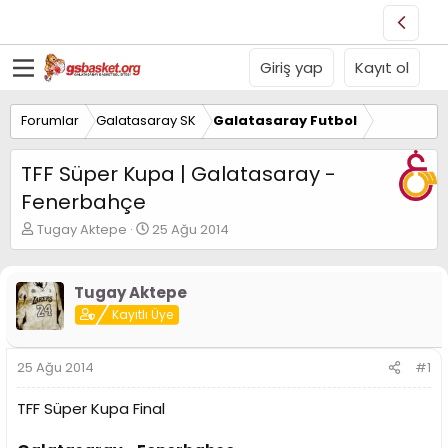
Giriş yap
Kayıt ol
Forumlar
Galatasaray SK
Galatasaray Futbol
TFF Süper Kupa | Galatasaray -
Fenerbahçe
K
B
Tugay Aktepe
25 Ağu 2014
o
a
n
ş
u
l
Tugay Aktepe
y
a
Kayıtlı Üye
u
n
B
g
a
ı
25 Ağu 2014
#1
ş
ç
l
t
TFF Süper Kupa Final
a
a
t
r
a
i