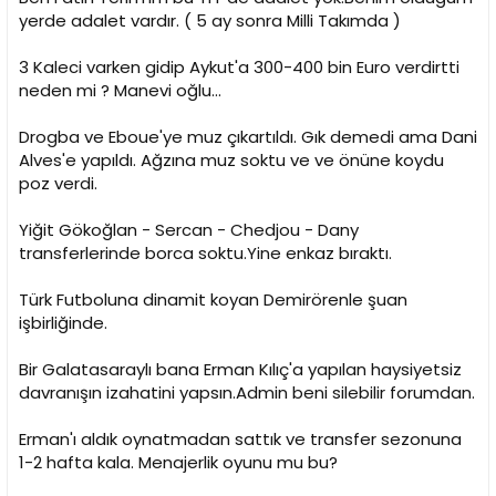
yerde adalet vardır. ( 5 ay sonra Milli Takımda )
3 Kaleci varken gidip Aykut'a 300-400 bin Euro verdirtti
neden mi ? Manevi oğlu...
Drogba ve Eboue'ye muz çıkartıldı. Gık demedi ama Dani
Alves'e yapıldı. Ağzına muz soktu ve ve önüne koydu
poz verdi.
Yiğit Gökoğlan - Sercan - Chedjou - Dany
transferlerinde borca soktu.Yine enkaz bıraktı.
Türk Futboluna dinamit koyan Demirörenle şuan
işbirliğinde.
Bir Galatasaraylı bana Erman Kılıç'a yapılan haysiyetsiz
davranışın izahatini yapsın.Admin beni silebilir forumdan.
Erman'ı aldık oynatmadan sattık ve transfer sezonuna
1-2 hafta kala. Menajerlik oyunu mu bu?