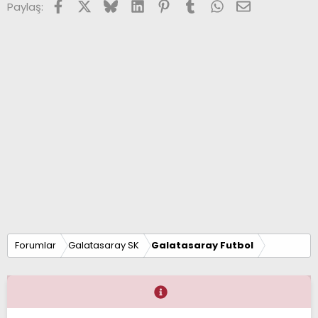
Facebook
X (Twitter)
Bluesky
LinkedIn
Pinterest
Tumblr
WhatsApp
E-posta
Paylaş:
Forumlar
Galatasaray SK
Galatasaray Futbol