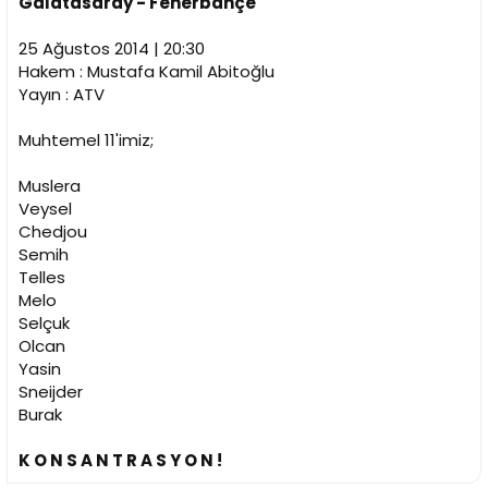
Galatasaray - Fenerbahçe
n
h
i
25 Ağustos 2014 | 20:30
Hakem : Mustafa Kamil Abitoğlu
Yayın : ATV
Muhtemel 11'imiz;
Muslera
Veysel
Chedjou
Semih
Telles
Melo
Selçuk
Olcan
Yasin
Sneijder
Burak
K O N S A N T R A S Y O N !