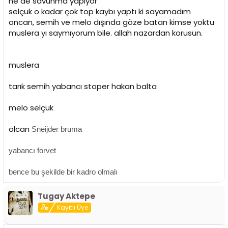
ne de savunma yapıyor
selçuk o kadar çok top kaybı yaptı ki sayamadım
oncan, semih ve melo dışında göze batan kimse yoktu
muslera yı saymıyorum bile. allah nazardan korusun.
muslera
tarık semih yabancı stoper hakan balta
melo selçuk
olcan
Sneijder bruma
yabancı forvet
bence bu şekilde bir kadro olmalı
Tugay Aktepe
Kayıtlı Üye