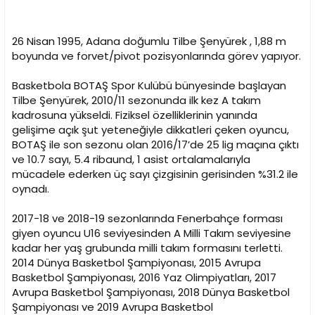
i
26 Nisan 1995, Adana doğumlu Tilbe Şenyürek , 1,88 m
boyunda ve forvet/pivot pozisyonlarında görev yapıyor.
Basketbola BOTAŞ Spor Kulübü bünyesinde başlayan
Tilbe Şenyürek, 2010/11 sezonunda ilk kez A takım
kadrosuna yükseldi. Fiziksel özelliklerinin yanında
gelişime açık şut yeteneğiyle dikkatleri çeken oyuncu,
BOTAŞ ile son sezonu olan 2016/17’de 25 lig maçına çıktı
ve 10.7 sayı, 5.4 ribaund, 1 asist ortalamalarıyla
mücadele ederken üç sayı çizgisinin gerisinden %31.2 ile
oynadı.
2017-18 ve 2018-19 sezonlarında Fenerbahçe forması
giyen oyuncu U16 seviyesinden A Milli Takım seviyesine
kadar her yaş grubunda milli takım formasını terletti.
2014 Dünya Basketbol Şampiyonası, 2015 Avrupa
Basketbol Şampiyonası, 2016 Yaz Olimpiyatları, 2017
Avrupa Basketbol Şampiyonası, 2018 Dünya Basketbol
Şampiyonası ve 2019 Avrupa Basketbol