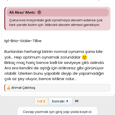
Ali Aksu' Alıntı:
Çukurova maçındaki gidi oynamaya devam ederse çok
fark yaratır bizim için. İstikrarlı devam etmesi gerekiyor.
Işıl-Bria-Vickie-Tilbe
Bunlardan herhangi birinin normal oynama şansı bile
yok... Hep optimum oynamak zorundalar
Birkaç maç hariç bence belli bir seviyeye çıktı aslında.
Ara sıra kendini de aştığı için istikrarsız gibi görünüyor
olabilir. İzlerken bunu yapabilir deyip de yapamadığın
çok az şey oluyor, bence istikrar odur...
Ahmet Çetintaş
T
e
p
Son
1 of 2
Sonraki
k
i
l
Cevap yazmak için giriş yap yada kayıt ol.
e