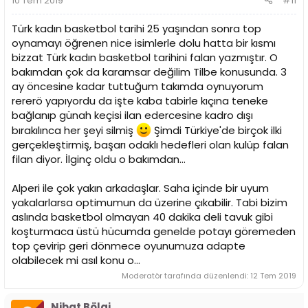
10 Tem 2019
#11
:
Türk kadın basketbol tarihi 25 yaşından sonra top
oynamayı öğrenen nice isimlerle dolu hatta bir kısmı
bizzat Türk kadın basketbol tarihini falan yazmıştır. O
bakımdan çok da karamsar değilim Tilbe konusunda. 3
ay öncesine kadar tuttuğum takımda oynuyorum
rererö yapıyordu da işte kaba tabirle kıçına teneke
bağlanıp günah keçisi ilan edercesine kadro dışı
bırakılınca her şeyi silmiş
Şimdi Türkiye'de birçok ilki
gerçekleştirmiş, başarı odaklı hedefleri olan kulüp falan
filan diyor. İlginç oldu o bakımdan...
Alperi ile çok yakın arkadaşlar. Saha içinde bir uyum
yakalarlarsa optimumun da üzerine çıkabilir. Tabi bizim
aslında basketbol olmayan 40 dakika deli tavuk gibi
koşturmaca üstü hücumda genelde potayı göremeden
top çevirip geri dönmece oyunumuza adapte
olabilecek mi asıl konu o...
Moderatör tarafında düzenlendi:
12 Tem 2019
Nihat Bölgi