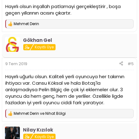
Hayırlı olsun inşallah patlamayi gerçekleştirir , boşa
geçen yıllarının acısını çıkartır.
Mehmet Derin
T
e
p
Gökhan Gel
k
i
Kayıtlı Üye
l
e
r
9 Tem 2019
#5
:
Hayırlı uğurlu olsun. Kaliteli yerli oyuncuya her takımın
ihtiyacı var. Cansu Köksal ve hala Botaş'la
anlaşmadıysa Pelin Bilgiç de çok iyi eklemeler olur. 3
oyuncu da hem genç, hem de yerliler. Özellikle ligde
fazladan iyi yerli oyuncu ciddi fark yaratıyor.
Mehmet Derin
ve
Nihat Bölgi
T
e
p
Nilay Kızılok
k
i
Kayıtlı Üye