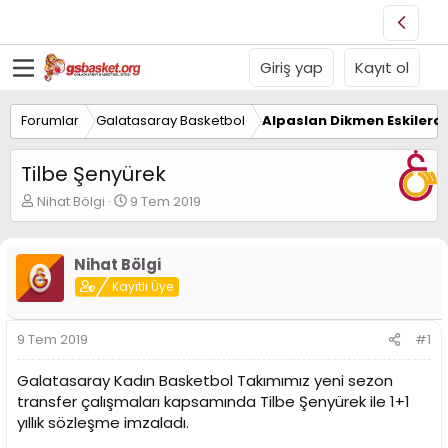
Giriş yap
Kayıt ol
Forumlar
Galatasaray Basketbol
Alpaslan Dikmen Eskilerd
Tilbe Şenyürek
K
B
Nihat Bölgi
9 Tem 2019
o
a
n
ş
u
l
Nihat Bölgi
y
a
Kayıtlı Üye
u
n
B
g
a
ı
9 Tem 2019
#1
ş
ç
l
t
Galatasaray Kadın Basketbol Takımımız yeni sezon
a
a
t
r
transfer çalışmaları kapsamında Tilbe Şenyürek ile 1+1
a
i
yıllık sözleşme imzaladı.
n
h