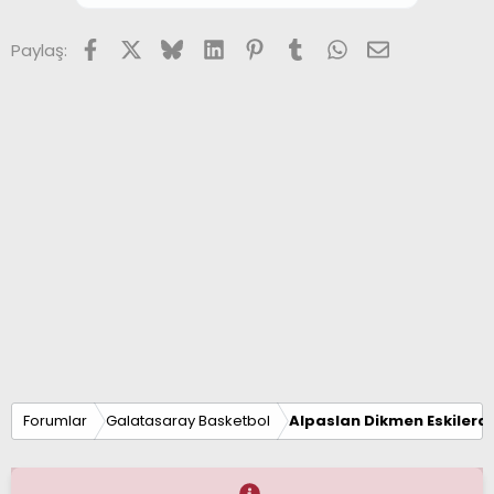
r
:
Facebook
X (Twitter)
Bluesky
LinkedIn
Pinterest
Tumblr
WhatsApp
E-posta
Paylaş:
Forumlar
Galatasaray Basketbol
Alpaslan Dikmen Eskilerd