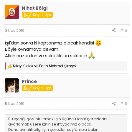
p
Nihat Bölgi
k
i
Kayıtlı Üye
l
e
r
3 Kas 2019
#15
:
Işıl'dan sonra ki kaptanımız olacak kendisi
Böyle oynamaya devam.
Allah nazardan ve sakatlıktan saklasın
Nilay Kızılok
ve
Fatih Mehmet Şimşek
T
e
p
Prince
k
i
Kayıtlı Üye
l
e
r
5 Kas 2019
#16
:
Bu içeriği görüntülemek için üçüncü taraf çerezlerini
ayarlamak üzere izninize ihtiyacımız olacak.
Daha ayrıntılı bilgi için
çerezler sayfamıza
bakın.