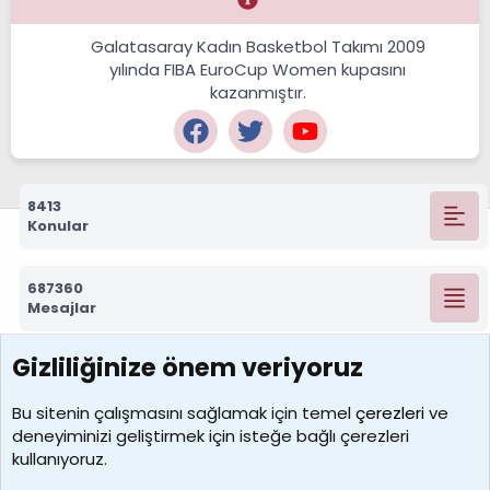
Galatasaray Kadın Basketbol Takımı 2009
yılında FIBA EuroCup Women kupasını
kazanmıştır.
8413
Konular
687360
Mesajlar
Gizliliğinize önem veriyoruz
7392
Kullanıcılar
Bu sitenin çalışmasını sağlamak için temel
çerezleri
ve
deneyiminizi geliştirmek için isteğe bağlı çerezleri
MosesBrownHayranı
kullanıyoruz.
Son üye