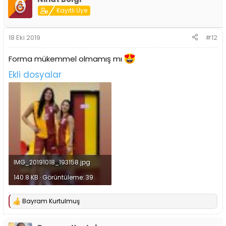
Kayıtlı Üye
18 Eki 2019
#12
Forma mükemmel olmamış mı
Ekli dosyalar
IMG_20191018_193158.jpg
140.8 KB · Görüntüleme: 39
Bayram Kurtulmuş
T
e
p