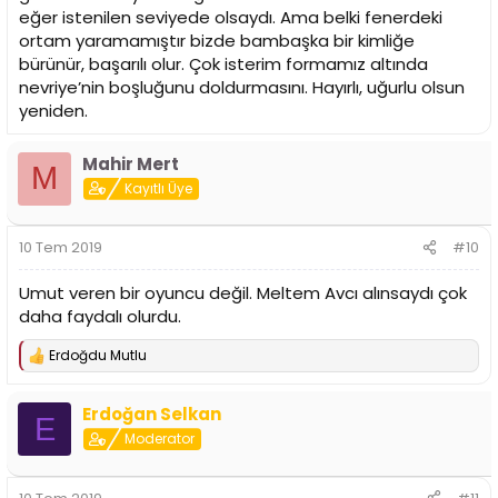
eğer istenilen seviyede olsaydı. Ama belki fenerdeki
ortam yaramamıştır bizde bambaşka bir kimliğe
bürünür, başarılı olur. Çok isterim formamız altında
nevriye’nin boşluğunu doldurmasını. Hayırlı, uğurlu olsun
yeniden.
Mahir Mert
M
Kayıtlı Üye
10 Tem 2019
#10
Umut veren bir oyuncu değil. Meltem Avcı alınsaydı çok
daha faydalı olurdu.
Erdoğdu Mutlu
T
e
p
Erdoğan Selkan
k
E
i
Moderator
l
e
r