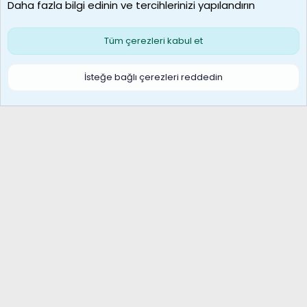
Daha fazla bilgi edinin ve tercihlerinizi yapılandırın
Bize ulaşın
Şartlar ve kurallar
Gizlilik politikası
Çerezler
Yardım
Ana sayfa
R
Tüm çerezleri kabul et
S
S
Galatasaray Basketbol | GS Basket Taraftar Platformu
İsteğe bağlı çerezleri reddedin
®
Community platform by XenForo
© 2010-2026 XenForo Ltd.
XenForo Türkçe 🇹🇷 Destek Forumu –
XenWp.Com