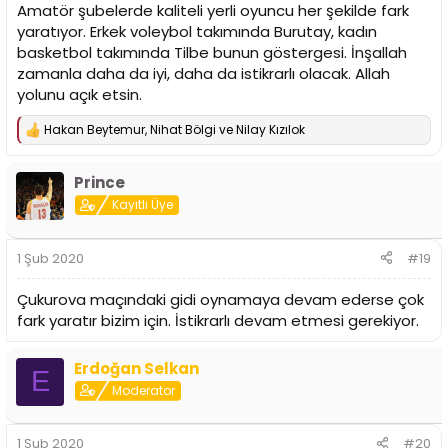
Amatör şubelerde kaliteli yerli oyuncu her şekilde fark
yaratıyor. Erkek voleybol takımında Burutay, kadın
basketbol takımında Tilbe bunun göstergesi. İnşallah
zamanla daha da iyi, daha da istikrarlı olacak. Allah
yolunu açık etsin.
Hakan Beytemur
,
Nihat Bölgi
ve
Nilay Kızılok
T
e
p
Prince
k
i
Kayıtlı Üye
l
e
r
1 Şub 2020
#19
:
Çukurova maçındaki gidi oynamaya devam ederse çok
fark yaratır bizim için. İstikrarlı devam etmesi gerekiyor.
Erdoğan Selkan
E
Moderator
1 Şub 2020
#20