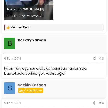
IMG_20190709_113033.jpg
185.1 KB · Görüntüleme: 26
Mehmet Derin
T
e
p
Berkay Yaman
k
B
i
l
e
r
9 Tem 2019
#3
:
İyi bir Türk oyuncu aldık. Kafasını tam anlamıyla
basketbola verirse çok katkı sağlar.
Seçkin Karaca
S
Kayıtlı Üye
9 Tem 2019
#4