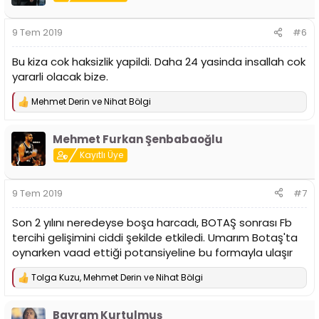
l
e
r
9 Tem 2019
#6
:
Bu kiza cok haksizlik yapildi. Daha 24 yasinda insallah cok
yararli olacak bize.
Mehmet Derin
ve
Nihat Bölgi
T
e
p
Mehmet Furkan Şenbabaoğlu
k
i
Kayıtlı Üye
l
e
r
9 Tem 2019
#7
:
Son 2 yılını neredeyse boşa harcadı, BOTAŞ sonrası Fb
tercihi gelişimini ciddi şekilde etkiledi. Umarım Botaş'ta
oynarken vaad ettiği potansiyeline bu formayla ulaşır
Tolga Kuzu
,
Mehmet Derin
ve
Nihat Bölgi
T
e
p
Bayram Kurtulmuş
k