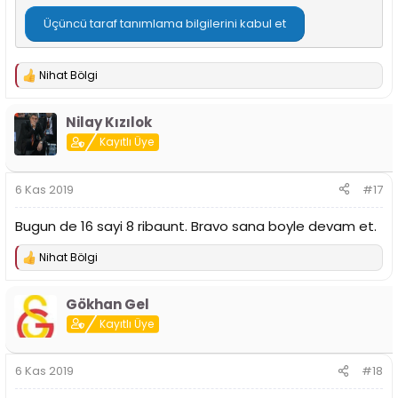
Üçüncü taraf tanımlama bilgilerini kabul et
Nihat Bölgi
T
e
p
Nilay Kızılok
k
i
Kayıtlı Üye
l
e
r
6 Kas 2019
#17
:
Bugun de 16 sayi 8 ribaunt. Bravo sana boyle devam et.
Nihat Bölgi
T
e
p
Gökhan Gel
k
i
Kayıtlı Üye
l
e
r
6 Kas 2019
#18
: