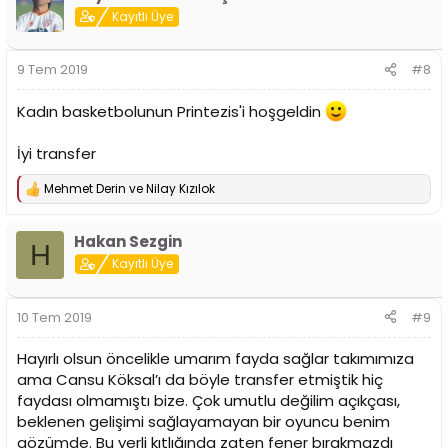
i
Kayıtlı Üye
l
e
r
9 Tem 2019
#8
:
Kadın basketbolunun Printezis'i hoşgeldin
İyi transfer
Mehmet Derin
ve
Nilay Kızılok
T
e
p
Hakan Sezgin
k
H
i
Kayıtlı Üye
l
e
r
10 Tem 2019
#9
:
Hayırlı olsun öncelikle umarım fayda sağlar takımımıza
ama Cansu Köksal’ı da böyle transfer etmiştik hiç
faydası olmamıştı bize. Çok umutlu değilim açıkçası,
beklenen gelişimi sağlayamayan bir oyuncu benim
gözümde. Bu yerli kıtlığında zaten fener bırakmazdı