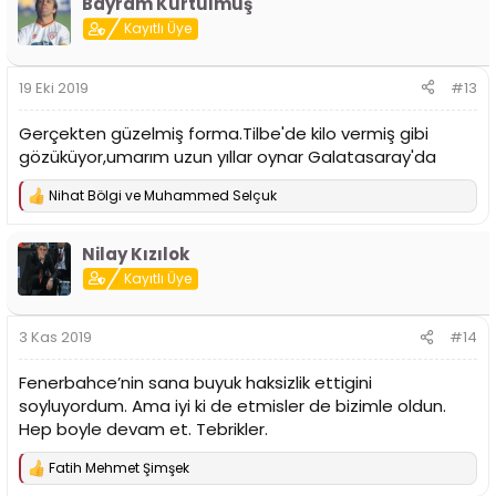
Bayram Kurtulmuş
k
i
Kayıtlı Üye
l
e
r
19 Eki 2019
#13
:
Gerçekten güzelmiş forma.Tilbe'de kilo vermiş gibi
gözüküyor,umarım uzun yıllar oynar Galatasaray'da
Nihat Bölgi
ve
Muhammed Selçuk
T
e
p
Nilay Kızılok
k
i
Kayıtlı Üye
l
e
r
3 Kas 2019
#14
:
Fenerbahce’nin sana buyuk haksizlik ettigini
soyluyordum. Ama iyi ki de etmisler de bizimle oldun.
Hep boyle devam et. Tebrikler.
Fatih Mehmet Şimşek
T
e