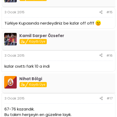
3 Ocak 2015
#15
Türkiye Kupasında nerdeydiniz be kızlar off offf
Kamil Sarper Özsefer
Kayıtlı Üye
3 Ocak 2015
#16
kızlar cıvıttı fark 10 a indi
Nihat Bölgi
Kayıtlı Üye
3 Ocak 2015
#17
67-76 kazandık.
Bu takım herşeyin en güzeline layık.