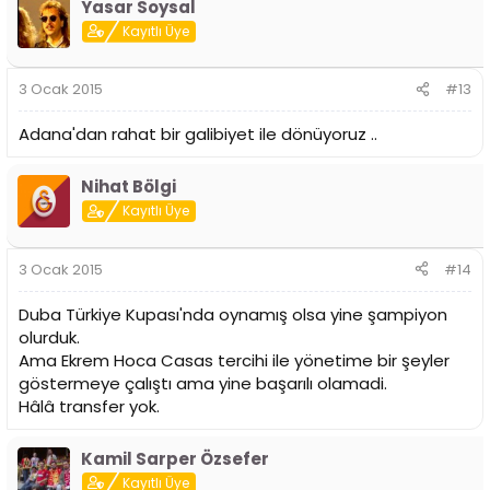
Yasar Soysal
Kayıtlı Üye
3 Ocak 2015
#13
Adana'dan rahat bir galibiyet ile dönüyoruz ..
Nihat Bölgi
Kayıtlı Üye
3 Ocak 2015
#14
Duba Türkiye Kupası'nda oynamış olsa yine şampiyon
olurduk.
Ama Ekrem Hoca Casas tercihi ile yönetime bir şeyler
göstermeye çalıştı ama yine başarılı olamadi.
Hâlâ transfer yok.
Kamil Sarper Özsefer
Kayıtlı Üye