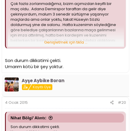
Çok fazla zorlanmadığımız, bizim açımızdan keyifli bir
maç oldu.. Adana Demirspor taraftarı da gelir diye
çekiniyordum, malum 3 senedir sürtüşme yaşanıyor
maçlarda ama onlar yoktu, fakat Hüseyin Sözlü
doldurmuş yine de salonu.. Hatta kuzenimin söylediğine
göre belediye çalışanlarının bazılarına maça gelinmesi
için imza attırılmış, hatta ben kardeşim ve kuzenimi
beklerken bir kısım taraftarı da içeriye biletsiz aldıklarını
Genişletmek için tıkla ...
gördüm ki bu biletsiz grubun maçın 3. periyotun sonlarına
doğru "Burası Adana burdan çıkış yok" "Çıkışta Allah'a
emanetsiniz" "Adana Cimboma mezar olacak" diye kendi
Son durum dikkatimi çekti.
kendine havalara giren grup olduğunu düşünüyorum..
Umarım kötü bir şey yoktur.
Maça gelirsek çok analiz yapmasını bilmem, zaten
fotoğraf çekicem diye maçı doğru düzgün izleyemedim
Ayşe Aybike Boran
bile
ama Kelsey iyiydi maşallah, Sancho attığından
Kayıtlı Üye
fazlasını kaçırdı diyebiliriz, Dubljevic çok süre almadı ama
oynadığı zamanlarda iyi katkı verdi, Bahar fena değildi,
Deniz maalesef yine bekleneni veremedi.. Maçın
4 Ocak 2015
#20
sonlarına doğru Casas'ı gördüm, o da gelmiş, tribünde
oturuyordu.. Maçın sonunda ise foto çekmek için
yukarıdan aşağıya inmiştim, maç sonu herkes ortada
Nihat Bölgi' Alıntı:
toplanacağı sırada Ekrem hoca Dubljevici bir fırçaladı,
sonra da direkt soyunma odasına yolladı, nedenini
Son durum dikkatimi çekti.
anlamadım, kendisi de soyunma odasına giderken