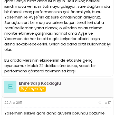
göre Sariye biraz daha iyi bugün. Belli ki koç herkesi
ısındırmaya ve hazır tutmaya çalışıyor, süre dağıtımında
bir önceki maç performansının çok önemi yok, bunu
Yasemen ile Ayşe'nin az süre almasından anlıyoruz.
Sonuçta sert bir maç oynarken koçun tercihleri daha
tecrübelilerden yana olacak, o yüzden onları takıma
monte etmeye çalışması normal ama Ayşe ve
Yasemen de her fırsatta gösteriyorlar ellerini taşın
altına sokabileceklerini. Onları da daha aktif kullanmak iyi
olur.
Bu arada Mersin'in eksiklerinin de etkisiyle genç
oyuncumuz Melek 22 dakika süre bulup, vasat bir
performans gösterdi takımımıza karşı.
Emre Sarp Kocaoğlu
E
Kayıtlı Üye
22 Ara 2011
#17
Yasemen eskiye göre daha güvenli göründü gözüme.