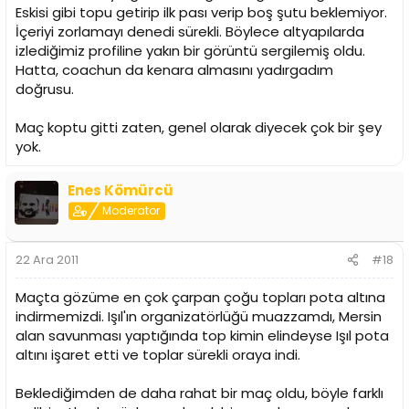
Eskisi gibi topu getirip ilk pası verip boş şutu beklemiyor.
İçeriyi zorlamayı denedi sürekli. Böylece altyapılarda
izlediğimiz profiline yakın bir görüntü sergilemiş oldu.
Hatta, coachun da kenara almasını yadırgadım
doğrusu.
Maç koptu gitti zaten, genel olarak diyecek çok bir şey
yok.
Enes Kömürcü
Moderator
22 Ara 2011
#18
Maçta gözüme en çok çarpan çoğu topları pota altına
indirmemizdi. Işıl'ın organizatörlüğü muazzamdı, Mersin
alan savunması yaptığında top kimin elindeyse Işıl pota
altını işaret etti ve toplar sürekli oraya indi.
Beklediğimden de daha rahat bir maç oldu, böyle farklı