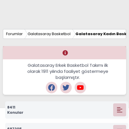
Forumlar
Galatasaray Basketbol
Galatasaray Kadın Baske
Galatasaray Erkek Basketbol Takımı ilk
olarak 1911 yılında faaliyet göstermeye
başlamıştır.
8411
Konular
687205