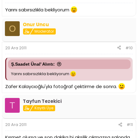
Yarını sabırsızlıkla bekliyorum
Onur Uncu
O
Moderator
20 Ara 2011
#10
Ş.Saadet Ünal' Alıntı:
Yarını sabırsızlıkla bekliyorum
Zafer Kalaycıoğlu'yla fotoğraf çektirme de sonra.
Tayfun Tezekici
T
Kayıtlı Üye
20 Ara 2011
#11
Kısmet olursa ve son dakika bi aksilik cıkmazsa salonda