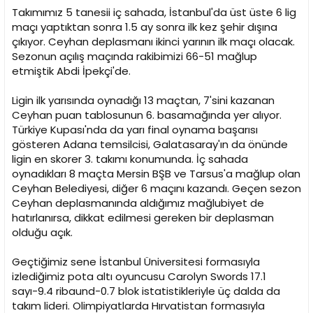
n
h
Takımımız 5 tanesii iç sahada, İstanbul'da üst üste 6 lig
i
maçı yaptıktan sonra 1.5 ay sonra ilk kez şehir dışına
çıkıyor. Ceyhan deplasmanı ikinci yarının ilk maçı olacak.
Sezonun açılış maçında rakibimizi 66-51 mağlup
etmiştik Abdi İpekçi'de.
Ligin ilk yarısında oynadığı 13 maçtan, 7'sini kazanan
Ceyhan puan tablosunun 6. basamağında yer alıyor.
Türkiye Kupası'nda da yarı final oynama başarısı
gösteren Adana temsilcisi, Galatasaray'ın da önünde
ligin en skorer 3. takımı konumunda. İç sahada
oynadıkları 8 maçta Mersin BŞB ve Tarsus'a mağlup olan
Ceyhan Belediyesi, diğer 6 maçını kazandı. Geçen sezon
Ceyhan deplasmanında aldığımız mağlubiyet de
hatırlanırsa, dikkat edilmesi gereken bir deplasman
olduğu açık.
Geçtiğimiz sene İstanbul Üniversitesi formasıyla
izlediğimiz pota altı oyuncusu Carolyn Swords 17.1
sayı-9.4 ribaund-0.7 blok istatistikleriyle üç dalda da
takım lideri. Olimpiyatlarda Hırvatistan formasıyla