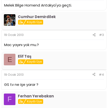
Melek Bilge Homend Antakya'ya geçti.
Cumhur Demirdilek
Kayıtlı Üye
19 Ocak 2013
#3
Mac yayını yok mu.?
Elif Taş
E
Kayıtlı Üye
19 Ocak 2013
#4
GS tv ne işe yarar ?
Ferhan Yerebakan
F
Kayıtlı Üye