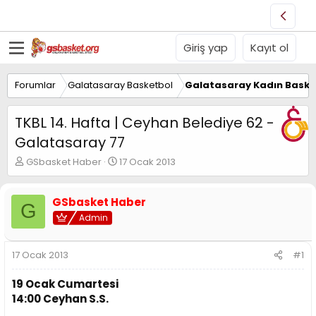
Giriş yap
Kayıt ol
Forumlar
Galatasaray Basketbol
Galatasaray Kadın Baske
TKBL 14. Hafta | Ceyhan Belediye 62 -
Galatasaray 77
K
B
GSbasket Haber
17 Ocak 2013
o
a
n
ş
u
l
GSbasket Haber
G
y
a
Admin
u
n
B
g
a
ı
17 Ocak 2013
#1
ş
ç
l
t
19 Ocak Cumartesi
a
a
14:00 Ceyhan S.S.
t
r
a
i