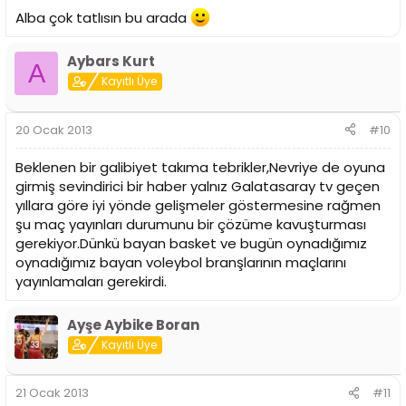
Alba çok tatlısın bu arada
Aybars Kurt
A
Kayıtlı Üye
20 Ocak 2013
#10
Beklenen bir galibiyet takıma tebrikler,Nevriye de oyuna
girmiş sevindirici bir haber yalnız Galatasaray tv geçen
yıllara göre iyi yönde gelişmeler göstermesine rağmen
şu maç yayınları durumunu bir çözüme kavuşturması
gerekiyor.Dünkü bayan basket ve bugün oynadığımız
oynadığımız bayan voleybol branşlarının maçlarını
yayınlamaları gerekirdi.
Ayşe Aybike Boran
Kayıtlı Üye
21 Ocak 2013
#11