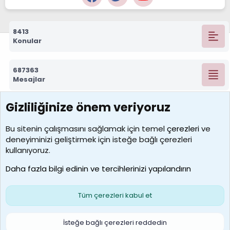
8413
Konular
687363
Mesajlar
Gizliliğinize önem veriyoruz
7392
Kullanıcılar
Bu sitenin çalışmasını sağlamak için temel
çerezleri
ve
deneyiminizi geliştirmek için isteğe bağlı çerezleri
MosesBrownHayranı
kullanıyoruz.
Son üye
Daha fazla bilgi edinin ve tercihlerinizi yapılandırın
Bize ulaşın
Şartlar ve kurallar
Gizlilik politikası
Çerezler
Yardım
Ana sayfa
R
Tüm çerezleri kabul et
S
S
Galatasaray Basketbol | GS Basket Taraftar Platformu
İsteğe bağlı çerezleri reddedin
®