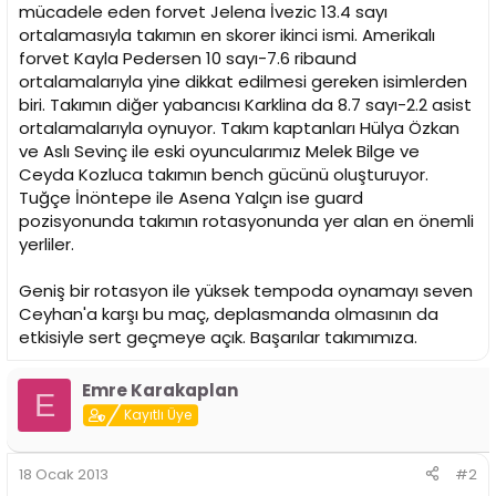
mücadele eden forvet Jelena İvezic 13.4 sayı
ortalamasıyla takımın en skorer ikinci ismi. Amerikalı
forvet Kayla Pedersen 10 sayı-7.6 ribaund
ortalamalarıyla yine dikkat edilmesi gereken isimlerden
biri. Takımın diğer yabancısı Karklina da 8.7 sayı-2.2 asist
ortalamalarıyla oynuyor. Takım kaptanları Hülya Özkan
ve Aslı Sevinç ile eski oyuncularımız Melek Bilge ve
Ceyda Kozluca takımın bench gücünü oluşturuyor.
Tuğçe İnöntepe ile Asena Yalçın ise guard
pozisyonunda takımın rotasyonunda yer alan en önemli
yerliler.
Geniş bir rotasyon ile yüksek tempoda oynamayı seven
Ceyhan'a karşı bu maç, deplasmanda olmasının da
etkisiyle sert geçmeye açık. Başarılar takımımıza.
Emre Karakaplan
E
Kayıtlı Üye
18 Ocak 2013
#2