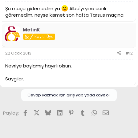
Şu maça gidemedim ya
Alba'yı yine canlı
göremedim, neyse kısmet son hafta Tarsus maçına
MetinK
Kayıtlı Üye
22 Ocak 2013
#12
Nevriye başlamış hayırlı olsun.
Saygılar.
Cevap yazmak için giriş yap yada kayıt ol.
Facebook
X (Twitter)
Bluesky
LinkedIn
Pinterest
Tumblr
WhatsApp
E-posta
Paylaş: