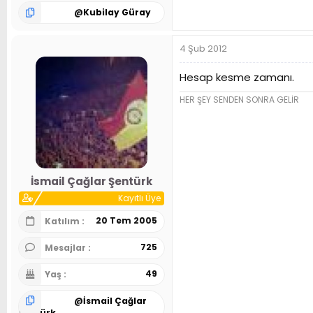
@
Kubilay Güray
4 Şub 2012
Hesap kesme zamanı.
HER ŞEY SENDEN SONRA GELİR
İsmail Çağlar Şentürk
Kayıtlı Üye
20 Tem 2005
Katılım
725
Mesajlar
49
Yaş
@
İsmail Çağlar
Şentürk