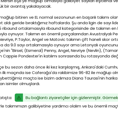
Mersin BŞB'ye mağlup olmasıyla galibiyet sayıları eşitlendi 
yük bir avantaj yakalayacak.
ağlup bitiren ve EL normal sezonunun en başarılı takımı ola
t aldı geride bıraktığımız haftalarda. Şu anda ligin de sayı lid
5 ribaund ortalamasıyla ribaund kategorisinde de takımın en başar
ıyla oynuyor. Takımın en önemli parçalarından Avustralyalı Pen
 Nevriye, P.Taylor, Angel ve Matovic takımın çift haneli skor
a da 9.0 sayı ortalamasıyla oynuyor ama Letonyalı oyuncunun
'nin "Birsel, (Esmeral) Penny, Angel, Nevriye (Nevlin), (Tama
 Cappie Pondexter'ın katılımı sonrasında bu rotasyonda değiş
e bu sezon daha önce iki kez karşılaşmış, Ankara'daki Cumhu
 ilk maçında ise Caferağa'da rakibimize 96-82 ile mağlup o
aybettiğimiz maçta ise bizim adımıza Diana Taurasi'nin hari
kan isimler olmuşlardı.
Bu bağlantı ziyaretçiler için gizlenmiştir. Görmek
satışta:
e takımımızın galibiyetine yardımcı olalım ve bu önemli maçt