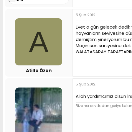
5 Şub 2012
Evet o gün gelecek dedik 
A
hayvanların seviyesine dü
demiştim yineliyorum bu 
Maçın son saniyesine dek 
GALATASARAY TARAFTARINA
Atilla Özan
5 Şub 2012
Allah yardımcımız olsun İ
Bize her sevdadan geriye kala