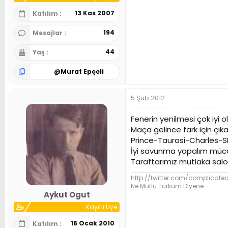
13 Kas 2007
Katılım
194
Mesajlar
44
Yaş
@
Murat Epçeli
5 Şub 2012
Fenerin yenilmesi çok iyi
Maça gelince fark için çık
Prince-Taurasi-Charles-SLY
İyi savunma yapalım mücad
Taraftarımız mutlaka salo
http://twitter.com/complicate
Ne Mutlu Türküm Diyene
Aykut Ogut
Kayıtlı Üye
16 Ocak 2010
Katılım