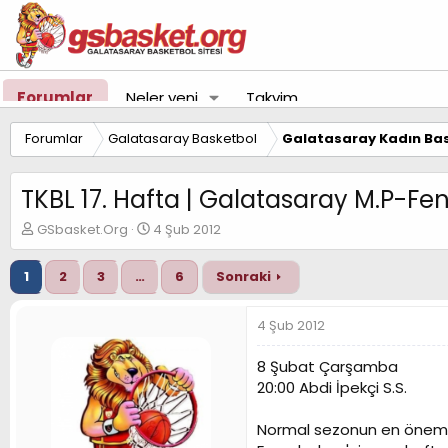
Forumlar
Neler yeni
Takvim
Forumlar
Galatasaray Basketbol
Galatasaray Kadın Bas
TKBL 17. Hafta | Galatasaray M.P-F
K
B
GSbasket.Org
4 Şub 2012
o
a
n
ş
1
2
3
…
6
Sonraki
u
l
y
a
u
n
4 Şub 2012
B
g
a
ı
8 Şubat Çarşamba
ş
ç
20:00 Abdi İpekçi S.S.
l
t
a
a
t
r
Normal sezonun en önemli 
a
i