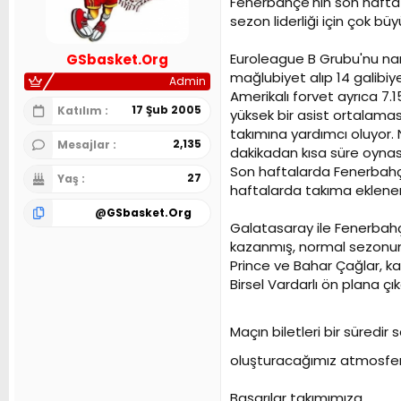
Fenerbahçe'nin son hafta 
n
h
sezon liderliği için çok bü
i
Euroleague B Grubu'nu nam
GSbasket.Org
mağlubiyet alıp 14 galibiye
Admin
Amerikalı forvet ayrıca 7.1
17 Şub 2005
Katılım
yüksek bir asist ortalamas
takımına yardımcı oluyor.
2,135
Mesajlar
dakikadan kısa süre oynas
Son haftalarda Fenerbahçe
27
Yaş
haftalarda takıma eklenen
@
GSbasket.Org
Galatasaray ile Fenerbahç
kazanmış, normal sezonun
Prince ve Bahar Çağlar, k
Birsel Vardarlı ön plana çı
Maçın biletleri bir süredir 
oluşturacağımız atmosferl
Başarılar takımımıza.