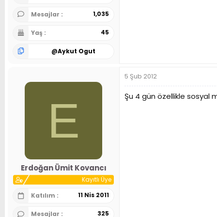
1,035
Mesajlar
45
Yaş
@
Aykut Ogut
5 Şub 2012
Şu 4 gün özellikle sosyal 
E
Erdoğan Ümit Kovancı
Kayıtlı Üye
11 Nis 2011
Katılım
325
Mesajlar