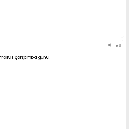
#8
rmalıyız çarşamba günü..