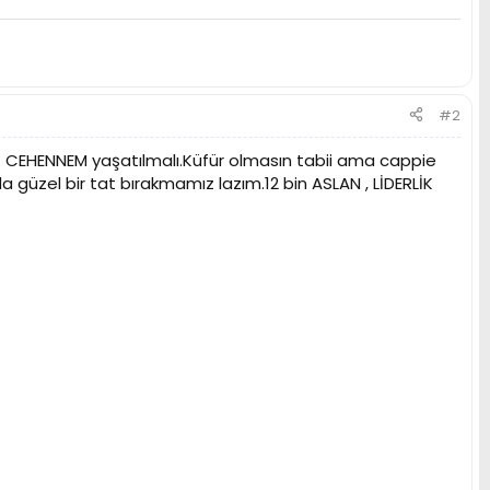
#2
K CEHENNEM yaşatılmalı.Küfür olmasın tabii ama cappie
a güzel bir tat bırakmamız lazım.12 bin ASLAN , LİDERLİK