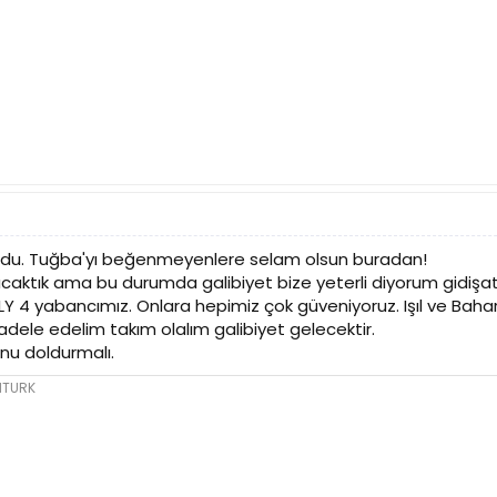
 oldu. Tuğba'yı beğenmeyenlere selam olsun buradan!
acaktık ama bu durumda galibiyet bize yeterli diyorum gidişat
 4 yabancımız. Onlara hepimiz çok güveniyoruz. Işıl ve Bahar'
ele edelim takım olalım galibiyet gelecektir.
nu doldurmalı.
dTURK