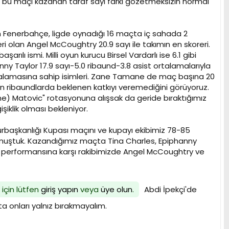
ve bu maçı kazanan taraf sayı farkı gözetmeksizin normal
n Fenerbahçe, ligde oynadığı 16 maçta iç sahada 2
eri olan Angel McCoughtry 20.9 sayı ile takımın en skoreri.
ılı ismi. Milli oyun kurucu Birsel Vardarlı ise 6.1 gibi
ny Taylor 17.9 sayı-5.0 ribaund-3.8 asist ortalamalarıyla
 ortalamasına sahip isimleri. Zane Tamane de maç başına 20
 ribaundlarda beklenen katkıyı veremediğini görüyoruz.
ne) Matovic" rotasyonuna alışsak da geride bıraktığımız
iklik olması bekleniyor.
rbaşkanlığı Kupası maçını ve kupayı ekibimiz 78-85
lmuştuk. Kazandığımız maçta Tina Charles, Epiphanny
ka performansına karşı rakibimizde Angel McCoughtry ve
 için lütfen
giriş yapın
veya
üye olun
.
Abdi İpekçi'de
a onları yalnız bırakmayalım.