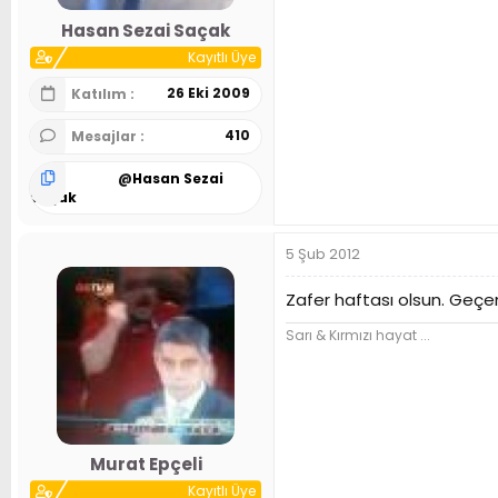
Hasan Sezai Saçak
Kayıtlı Üye
26 Eki 2009
Katılım
410
Mesajlar
@
Hasan Sezai
Saçak
5 Şub 2012
Zafer haftası olsun. Geçen
Sarı & Kırmızı hayat ...
Murat Epçeli
Kayıtlı Üye