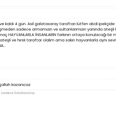
ve kaldı 4 gün. Asil galatasaray taraftarı lütfen abdi ipekçi
şmeden sadece armamızın ve sultanlarımızın yanında ateşli h
maç HAYVANLARLA İNSANLARIN farkının ortaya konulacağı bir m
ateşli ve hırslı taraftar olalım ama sakın hayvanlarla aynı 
...
nşallah kazanıcaz
n sadece Galatasaray...