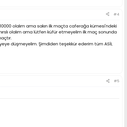
#4
de 10000 olalım ama sakın ilk maçta caferağa kümesi'ndeki
ırslı olalım ama lütfen küfür etmeyelim ilk maç sonunda
açtır.
seviyeye düşmeyelim. Şimdiden teşekkür ederim tüm ASİL
#5