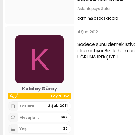
Aslantepeye Salon!
admin@gsbasket.org
4 Şub 2012
Sadece şunu demek istiyor
K
olsun istiyor.Bizde hem es
UĞRUNA İPEKÇİYE !
Kubilay Güray
Kayıtlı Üye
2 Şub 2011
Katılım
662
Mesajlar
32
Yaş