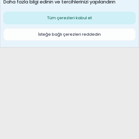
Daha fazla bilgi edinin ve tercihlerinizi yapılandırın
Bize ulaşın
Şartlar ve kurallar
Gizlilik politikası
Çerezler
Yardım
Ana sayfa
R
Tüm çerezleri kabul et
S
S
Galatasaray Basketbol | GS Basket Taraftar Platformu
İsteğe bağlı çerezleri reddedin
®
Community platform by XenForo
© 2010-2026 XenForo Ltd.
XenForo Türkçe 🇹🇷 Destek Forumu –
XenWp.Com