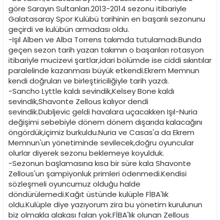
n
h
göre Sarayın Sultanları.2013-2014 sezonu itibariyle
i
Galatasaray Spor Kulübü tarihinin en başarılı sezonunu
geçirdi ve kulübün armadası oldu.
-Işıl Alben ve Alba Torrens takımda tutulamadı.Bunda
geçen sezon tarih yazan takımın o başarıları rotasyon
itibariyle mucizevi şartlar,idari bölümde ise ciddi sıkıntılar
paralelinde kazanması büyük etkendi.Ekrem Memnun
kendi doğruları ve birleştiriciliğiyle tarih yazdı.
-Sancho Lyttle kaldı sevindik,Kelsey Bone kaldı
sevindik,Shavonte Zellous kalıyor dendi
sevindik.Dubljevic geldi havalara uçacakken Işıl-Nuria
değişimi sebebiyle dönem dönem dışarıda kalacağını
öngördük,içimiz burkuldu.Nuria ve Casas'a da Ekrem
Memnun'un yönetiminde sevilecek,doğru oyuncular
olurlar diyerek sezonu beklemeye koyulduk.
-Sezonun başlamasına kısa bir süre kala Shavonte
Zellous'un şampiyonluk primleri ödenmedi.Kendisi
sözleşmeli oyuncumuz olduğu halde
döndürülemedi.Kağıt üstünde kulüple FİBA'lık
oldu.Kulüple diye yazıyorum zira bu yönetim kurulunun
biz olmakla alakası falan yok.FİBA'lık olunan Zellous