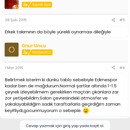
Kayıtlı Üye
28 Şub 2015
#5
Erkek takımının da böyle yürekli oynaması dileğiyle
Onur Uncu
O
Moderator
1 Mar 2015
#6
Belirtmek isterim ki dünkü tablo sebebiyle Edirnespor
kadar ben de mağdurum.Normal şartlar altında 1-1.5
çeyrek izleyebilmem gerekirken maçtan çıkanlara zar
zor yetişebildim.Salon çevresindeki atmosfer ve
yakalayabildiğim sadık taraftarlarla geçirdiğim zaman
keyifliydi,gocunmuyorum o sebeple.
Cevap yazmak için giriş yap yada kayıt ol.