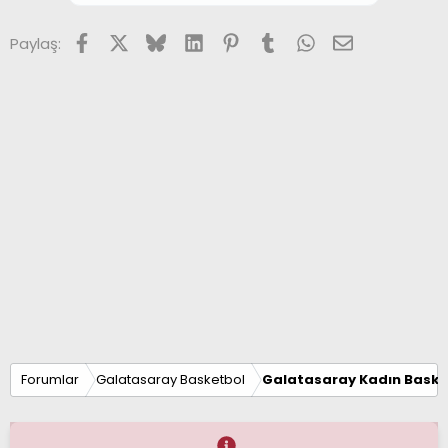
Facebook
X (Twitter)
Bluesky
LinkedIn
Pinterest
Tumblr
WhatsApp
E-posta
Paylaş:
Forumlar
Galatasaray Basketbol
Galatasaray Kadın Baske