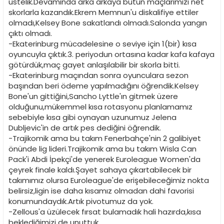
üstelik.Devamında arka arkaya bütün maçlarımızı net
skorlarla kazandık.Ekrem Memnun'u diskalifiye ettiler
olmadı,Kelsey Bone sakatlandı olmadı.Salonda yangın
çıktı olmadı.
-Ekaterinburg mücadelesine o seviye için 1(bir) kısa
oyuncuyla çıktık.3. periyodun ortasına kadar kafa kafaya
götürdük,maç gayet anlaşılabilir bir skorla bitti.
-Ekaterinburg maçından sonra oyunculara sezon
başından beri ödeme yapılmadığını öğrendik.Kelsey
Bone'un gittiğini,Sancho Lyttle'ın gitmek üzere
olduğunu,mükemmel kısa rotasyonu planlamamız
sebebiyle kısa gibi oynayan uzunumuz Jelena
Dubljevic'in de artık pes dediğini öğrendik.
-Trajikomik ama bu takım Fenerbahçe'nin 2 galibiyet
önünde lig lideri.Trajikomik ama bu takım Wisla Can
Pack'i Abdi İpekçi'de yenerek Euroleague Women'da
çeyrek finale kaldı.Şayet sahaya çıkartabilecek bir
takımımız olursa Euroleague'de erişebileceğimiz nokta
belirsiz,ligin ise daha kısamız olmadan dahi favorisi
konumundaydık.Artık pivotumuz da yok.
-Zellous'a üzülecek fırsat bulamadık hali hazırda,kısa
beklediğimizi de unuttuk.