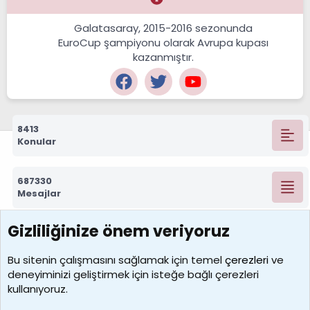
Galatasaray, 2015-2016 sezonunda
EuroCup şampiyonu olarak Avrupa kupası
kazanmıştır.
8413
Konular
687330
Mesajlar
Gizliliğinize önem veriyoruz
7390
Kullanıcılar
Bu sitenin çalışmasını sağlamak için temel
çerezleri
ve
deneyiminizi geliştirmek için isteğe bağlı çerezleri
MosesBrownHayranı
kullanıyoruz.
Son üye