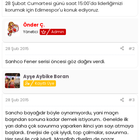
28 Şubat Cumartesi günü saat 15:00'da liderliğimizi
korumak için Edirnespor'u konuk ediyoruz.
Önder Ç.
Yönetici
Admin
28 Şub 2015
#2
Sanhco Fener serisi öncesi göz dağını verdi.
Ayşe Aybike Boran
Kayıtlı Üye
28 Şub 2015
#3
Sancho bayağıdır böyle oynamıyordu, yani maçın
başından sonuna kadar demek istiyorum.. Genelde ilk
yarı daha çok savunma yaparken ikinci yarı sayı atmaya
başlardı.. Enerjisi de çok iyiydi, top çalmalar, savunma..
Her şeyi ile çok iyiydi.. Maşallah diyelim de nazar