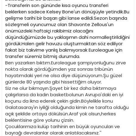
-Transferin son gününde kısa oyuncu transferi
beklerken sadece Kelsey Bone'un dönüşüyle yetindik.Bu
gelişme tarihi bir başarı gibi lanse edildi.Sezon başında
sözleşmeli oyuncumuz olan Shavonte Zellous'un
önümüzdeki haftaiçi rakibimiz olacağını
düşündüğümüzde bu yaklaşımın dahi normalleştirildiğini
gördük.Halen gelir havuzu oluşturmaktan söz ediliyor
fakat biz takvime yanlış bakmıyorsak Euroleague için
transfer süremiz bitmiş durumda.
Ben yazarken bıktım.Euroleague şampiyonluğunu zirve
nokta olarak gördüğümden yaz sonrası tribünün
hayatımdaki yeri ne olsa diye düşünüyorum.Şu güzel
günlerde 80 yaşında gibi hissettiğim oluyor.
Siz ne olur bıkmayın.Şayet bir kez daha bıktırmaya
çalışırlarsa da kadın basketbolunun Avrupa'daki en iyi
koçunu da ikna ederek çekin gidin.Böylelikle konu
Galatasaray'ın iyiliği olduğunda kimin ne tarafta olduğu
açık şekilde ortaya dökülsün.Araf yok olsun,herkes
beklentisine göre yolunu çizsin.
Çocuklarımıza kulüp tarihinin en büyük oyuncuları ve
bayrağı devralanlar olarak anlatılacaksınız.''