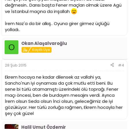
değmesin.. Darısı başta Fener maçları olmak üzere Agü
ve İstanbul maçına da inşallah
İrem Naz'a da bir alkış.. Oyuna girer girmez üçlüğü
yolladı..
Okan Alaşalvaroğlu
O
Kayıtlı Üye
28 Şub 2015
#4
Ekrem hocaya ne kadar dilensek az vallahi ya,
Sancho'nun iyi oynaması da çok mutlu etti beni. Bu
sene bi türlü atamamıştı üzerindeki ölü toprağı. Fener
maçı öncesi, ben de burdayım mesajını verdi. Ayrıca
İrem olsun Seda olsun İnci olsun, geleceğimiz de iyi
gözüküyor. Her türlü zorluğa rağmen, Ekrem hocayla her
şey çok güzel
Halil Umut Özdemir