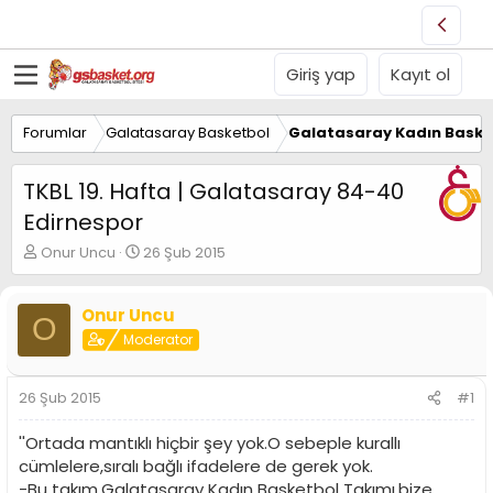
Giriş yap
Kayıt ol
Forumlar
Galatasaray Basketbol
Galatasaray Kadın Baske
TKBL 19. Hafta | Galatasaray 84-40
Edirnespor
K
B
Onur Uncu
26 Şub 2015
o
a
n
ş
u
l
Onur Uncu
O
y
a
Moderator
u
n
B
g
a
ı
26 Şub 2015
#1
ş
ç
l
t
''Ortada mantıklı hiçbir şey yok.O sebeple kurallı
a
a
cümlelere,sıralı bağlı ifadelere de gerek yok.
t
r
-Bu takım,Galatasaray Kadın Basketbol Takımı,bize
a
i