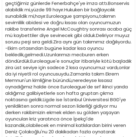
geçtiğimiz günlerde Fenerbahçe'ye imza attı.Bonservis
alabildik mi,yüzde 99 hayır.Hukuken bir bağlayıcılık
sunabildik mi,hayır.Euroleague şampiyonu,takımın
sevimlilik abidesi ve doğru kısası olan oyuncumuzun
rakibe transferine Angel McCoughtry sonrası acaba güç
mü kaybettiler diye sevinecek gibi olduk.Deliriyor muyuz
sorusu peşi sıra geldi.Zira aynı gün takımımız dağılıyordu.
-Ekim ortasından bugüne kadar kısa oyuncu
bekledik,gelmedi.Uzunlarımızı mecburen erken
döndürdük.Euroleague'e sonuçlar itibariyle kötü başladık
zira üst seviye için sadece 2 kısa oyuncumuz vardı,onlar
da iyi niyetli rol oyuncusuydu.Zamanla takım Ekrem
Memnun'un kimliğine büründü,neredeyse kısasız
oynadığımız halde önce Euroleague'de sırf ikinci yarıda
aldığımız galibiyetlerle son hafta gruptan çıkma
noktasına geldik.Ligde ise İstanbul Üniversitesi BGD'ye
yenildikten sonra normal sezon liderliği gidiyor mu
derken rakibimizin ekmek elden su gölden yaşayan
oyuncuları kriz yaratınca önce İpekçi'de
kazandık,olabilecek en minimal katkılardan birini veren
Deniz Çolakoğlu'nu 20 dakikadan fazla oynatarak