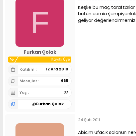
Keşke bu maç taraftarlar 
F
bütün camia şampiyonluk y
geliyor değerlendirmemiz 
Furkan Çolak
Kayıtlı Üye
12 Ara 2010
Katılım
665
Mesajlar
37
Yaş
@
Furkan Çolak
24 Şub 2011
Abicim ufacık salonun ner