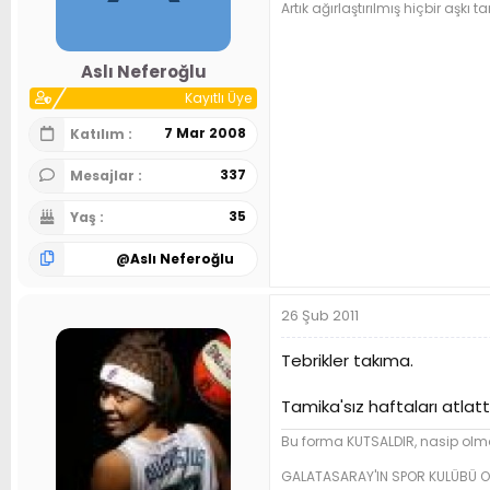
Artık ağırlaştırılmış hiçbir aşk
Aslı Neferoğlu
Kayıtlı Üye
7 Mar 2008
Katılım
337
Mesajlar
35
Yaş
@
Aslı Neferoğlu
26 Şub 2011
Tebrikler takıma.
Tamika'sız haftaları atlat
Bu forma KUTSALDIR, nasip olma
GALATASARAY'IN SPOR KULÜBÜ O