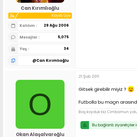
n
h
Can Kırımlıoğlu
i
Kayıtlı Üye
29 Ağu 2006
Katılım
5,075
Mesajlar
34
Yaş
@
Can Kırımlıoğlu
21 Şub 2011
Gitsek girebilir miyiz ?
O
Futbolla bu maçın arasın
Baş koyduk biz Cimbomun yol
Bu bağlantı ziyaretçiler 
Okan Alaşalvaroğlu