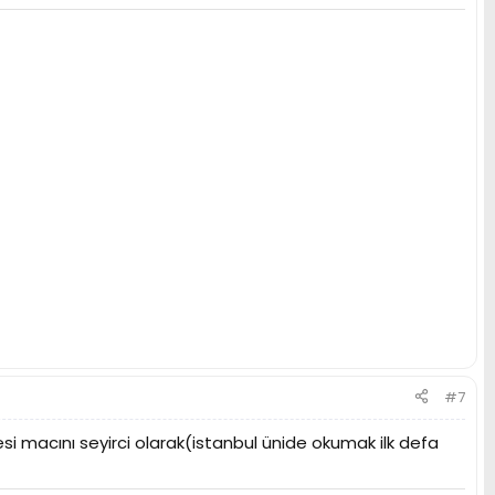
#7
si macını seyirci olarak(istanbul ünide okumak ilk defa