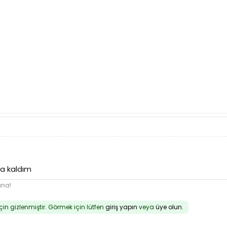
da kaldım
una!
için gizlenmiştir. Görmek için lütfen
giriş yapın
veya
üye olun
.