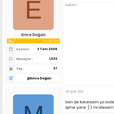
E
ReBirth !
Emre Doğan
Kayıtlı Üye
3 Tem 2006
Katılım
1,533
Mesajlar
37
Yaş
@
Emre Doğan
25 Şub 2011
ben de kararsızım ya evden
işime yarar :] ) mı izlesem