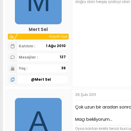
M
doğru olan herşey iyidir,iyi olan
Mert Sel
Kayıtlı Üye
1 Ağu 2010
Katılım
127
Mesajlar
36
Yaş
@
Mert Sel
26 Şub 2011
Çok uzun bir aradan sonra
A
Maçı bekliyorum...
Oysa kantarı kırıktır terazi bu