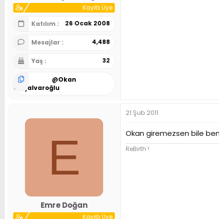
Kayıtlı Üye
26 Ocak 2008
Katılım
4,488
Mesajlar
32
Yaş
@
Okan
Alaşalvaroğlu
21 Şub 2011
Okan giremezsen bile ben 
E
ReBirth !
Emre Doğan
Kayıtlı Üye