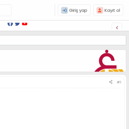
Giriş yap
Kayıt ol
#1