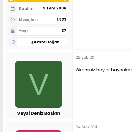
3 Tem 2006
Katılım
1,533
Mesajlar
37
Yaş
@
Emre Doğan
22 Şub 2011
Girersiniz beyler bayanl
V
Veysi Deniz Baskın
24 Şub 2011