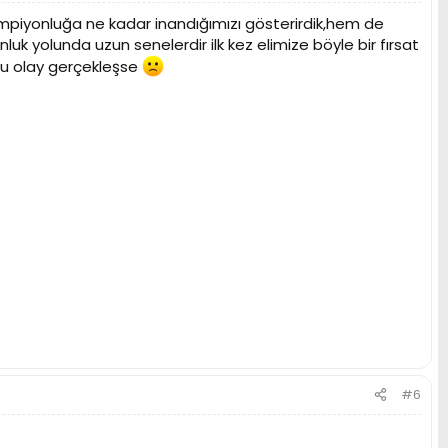
ampiyonluğa ne kadar inandığımızı gösterirdik,hem de
 yolunda uzun senelerdir ilk kez elimize böyle bir fırsat
bu olay gerçekleşse
#6