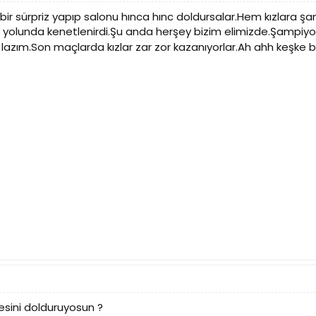
bir sürpriz yapıp salonu hınca hınc doldursalar.Hem kızlara ş
olunda kenetlenirdi.Şu anda herşey bizim elimizde.Şampiyonluk
lazım.Son maçlarda kızlar zar zor kazanıyorlar.Ah ahh keşke 
esini dolduruyosun ?