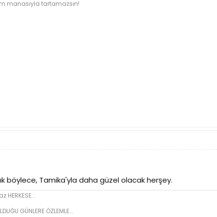
ı tam manasıyla tartamazsın!
tık böylece, Tamika'yla daha güzel olacak herşey.
z HERKESE...
LDUĞU GÜNLERE ÖZLEMLE...