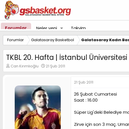
Forumlar
Neler yeni
Takvim
Forumlar
Galatasaray Basketbol
Galatasaray Kadın Bas
TKBL 20. Hafta | İstanbul Üniversites
K
B
Can Kırımlıoğlu
21 Şub 2011
o
a
n
ş
u
l
21 Şub 2011
y
a
u
n
26 Şubat Cumartesi
B
g
Saat : 16.00
a
ı
ş
ç
Süper Lig'deki Belediye ma
l
t
a
a
t
r
Zirve için son 3 maç. Umar
a
i