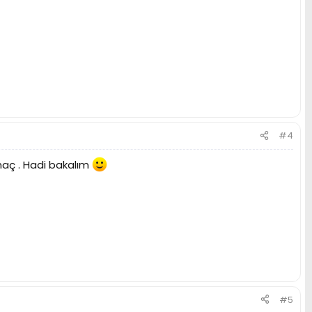
#4
maç . Hadi bakalım
#5