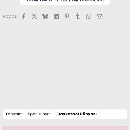
Facebook
X (Twitter)
Bluesky
LinkedIn
Pinterest
Tumblr
WhatsApp
E-posta
Paylaş:
Forumlar
Spor Dünyası
Basketbol Dünyası