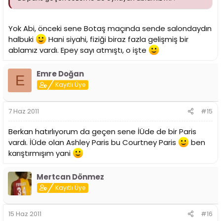
Yok Abi, önceki sene Botaş maçında sende salondaydın
halbuki
Hani siyahi, fiziği biraz fazla gelişmiş bir
ablamız vardı. Epey sayı atmıştı, o işte
Emre Doğan
E
Kayıtlı Üye
7 Haz 2011
#15
Berkan hatırlıyorum da geçen sene İÜde de bir Paris
vardı. İÜde olan Ashley Paris bu Courtney Paris
ben
karıştırmışım yani
Mertcan Dönmez
Kayıtlı Üye
15 Haz 2011
#16