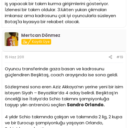
iş yapacak bir takım kurma girişimlerini gösteriyor.
İzlenesi bir takım oldular. 3.lükten yukarı çıkmaları
imkansız ama kadrosunu çok iyi oyuncularla süsleyen
Botaş'la kıyasıya bir rekabet olacak.
Mertcan Dönmez
Kayıtlı Üye
15 Haz 2011
#19
Oyuncu transferinde gaza basan ve kadrosunu
güçlendiren Beşiktaş, coach arayışında ise sona geldi.
Sözleşmesi sona eren Aziz Akkaya’nın yerine yeni bir isim
isteyen Siyah – Beyazlılar’da 4 aday belirdi. Beşiktaş’ın
önceliği ise İtalya’da Schio takımını şampiyonluğa
taşıyıp yılın antrenörü seçilen
Sandro Orlando.
4 yıldır Schio takımında çalışan ve takımında 2 lig, 2 kupa
ve bir Eurocup şampiyonluğu yaşayan Orlando,