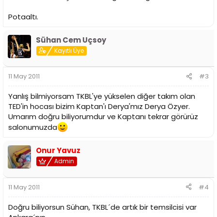
Potaaltı.
Sühan Cem Uçsoy
Kayıtlı Üye
11 May 2011
#3
Yanlış bilmiyorsam TKBL'ye yükselen diğer takım olan
TED'in hocası bizim Kaptan'ı Derya'mız Derya Özyer.
Umarım doğru biliyorumdur ve Kaptanı tekrar görürüz
salonumuzda
Onur Yavuz
Admin
11 May 2011
#4
Doğru biliyorsun Sühan, TKBL´de artık bir temsilcisi var