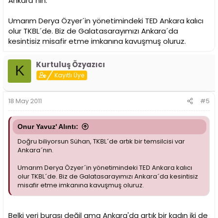
Ankara´nın.
Umarım Derya Özyer´in yönetimindeki TED Ankara kalıcı
olur TKBL´de. Biz de Galatasarayımızı Ankara´da
kesintisiz misafir etme imkanına kavuşmuş oluruz.
Kurtuluş Özyazıcı
K
Kayıtlı Üye
18 May 2011
#5
Onur Yavuz' Alıntı:
Doğru biliyorsun Sühan, TKBL´de artık bir temsilcisi var
Ankara´nın.
Umarım Derya Özyer´in yönetimindeki TED Ankara kalıcı
olur TKBL´de. Biz de Galatasarayımızı Ankara´da kesintisiz
misafir etme imkanına kavuşmuş oluruz.
Belki yeri burası değil ama Ankara'da artık bir kadın iki de