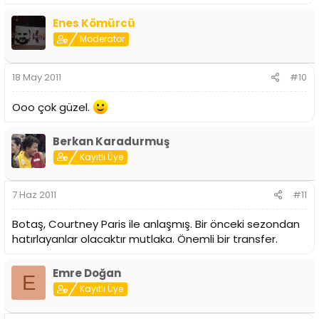
Enes Kömürcü
Moderator
18 May 2011
#10
Ooo çok güzel.
Berkan Karadurmuş
Kayıtlı Üye
7 Haz 2011
#11
Botaş, Courtney Paris ile anlaşmış. Bir önceki sezondan
hatırlayanlar olacaktır mutlaka. Önemli bir transfer.
Emre Doğan
E
Kayıtlı Üye