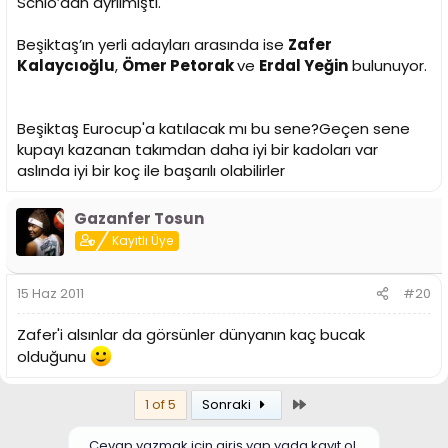
Schio’dan ayrılmıştı.
Beşiktaş’ın yerli adayları arasında ise
Zafer
Kalaycıoğlu
,
Ömer Petorak
ve
Erdal Yeğin
bulunuyor.
Beşiktaş Eurocup'a katılacak mı bu sene?Geçen sene
kupayı kazanan takımdan daha iyi bir kadoları var
aslında iyi bir koç ile başarılı olabilirler
Gazanfer Tosun
Kayıtlı Üye
15 Haz 2011
#20
Zafer'i alsınlar da görsünler dünyanın kaç bucak
olduğunu
Son
1 of 5
Sonraki
Cevap yazmak için giriş yap yada kayıt ol.