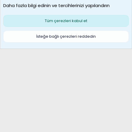
Daha fazla bilgi edinin ve tercihlerinizi yapılandırın
Bize ulaşın
Şartlar ve kurallar
Gizlilik politikası
Çerezler
Yardım
Ana sayfa
R
Tüm çerezleri kabul et
S
S
Galatasaray Basketbol | GS Basket Taraftar Platformu
İsteğe bağlı çerezleri reddedin
®
Community platform by XenForo
© 2010-2026 XenForo Ltd.
XenForo Türkçe 🇹🇷 Destek Forumu –
XenWp.Com