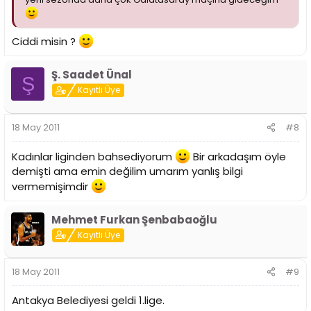
Ciddi misin ?
Ş. Saadet Ünal
Ş
Kayıtlı Üye
18 May 2011
#8
Kadınlar liginden bahsediyorum
Bir arkadaşım öyle
demişti ama emin değilim umarım yanlış bilgi
vermemişimdir
Mehmet Furkan Şenbabaoğlu
Kayıtlı Üye
18 May 2011
#9
Antakya Belediyesi geldi 1.lige.