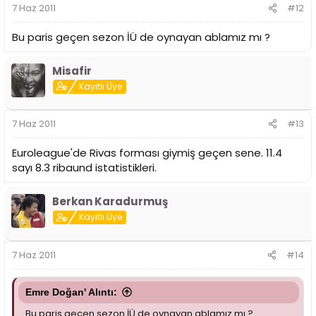
7 Haz 2011
#12
Bu paris geçen sezon İÜ de oynayan ablamız mı ?
Misafir
Kayıtlı Üye
7 Haz 2011
#13
Euroleague'de Rivas forması giymiş geçen sene. 11.4
sayı 8.3 ribaund istatistikleri.
Berkan Karadurmuş
Kayıtlı Üye
7 Haz 2011
#14
Emre Doğan' Alıntı:
Bu paris geçen sezon İÜ de oynayan ablamız mı ?