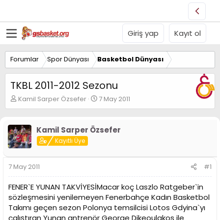
Giriş yap
Kayıt ol
Forumlar
Spor Dünyası
Basketbol Dünyası
TKBL 2011-2012 Sezonu
K
B
Kamil Sarper Özsefer
7 May 2011
o
a
n
ş
u
l
Kamil Sarper Özsefer
y
a
Kayıtlı Üye
u
n
B
g
a
ı
7 May 2011
#1
ş
ç
l
t
FENER`E YUNAN TAKVİYESİMacar koç Laszlo Ratgeber`in
a
a
t
r
sözleşmesini yenilemeyen Fenerbahçe Kadın Basketbol
a
i
Takımı geçen sezon Polonya temsilcisi Lotos Gdyina`yı
n
h
çalıştıran Yunan antrenör George Dikeoulakos ile