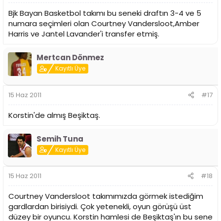
Bjk Bayan Basketbol takımı bu seneki draftın 3-4 ve 5
numara seçimleri olan Courtney Vandersloot,Amber
Harris ve Jantel Lavander'i transfer etmiş.
Mertcan Dönmez
Kayıtlı Üye
15 Haz 2011
#17
Korstin'de almış Beşiktaş.
Semih Tuna
Kayıtlı Üye
15 Haz 2011
#18
Courtney Vandersloot takımımızda görmek istediğim
gardlardan birisiydi. Çok yetenekli, oyun görüşü üst
düzey bir oyuncu. Korstin hamlesi de Beşiktaş'ın bu sene