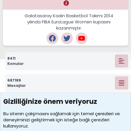
Galatasaray Kadın Basketbol Takımı 2014
yılında FIBA EuroLague Women kupasını
kazanmıştır.
8411
Konular
687189
Mesajlar
Gizliliğinize önem veriyoruz
7388
Kullanıcılar
Bu sitenin çalışmasını sağlamak için temel
çerezleri
ve
deneyiminizi geliştirmek için isteğe bağlı çerezleri
borabekirogluu
kullanıyoruz.
Son üye