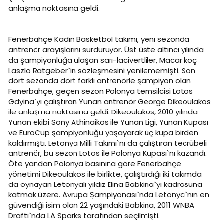
i
anlaşma noktasına geldi.
Fenerbahçe Kadın Basketbol takımı, yeni sezonda
antrenör arayışlarını sürdürüyor. Üst üste altıncı yılında
da şampiyonluğa ulaşan sarı-lacivertliler, Macar koç
Laszlo Ratgeber`in sözleşmesini yenilememişti. Son
dört sezonda dört farklı antrenörle şampiyon olan
Fenerbahçe, geçen sezon Polonya temsilcisi Lotos
Gdyina`yı çalıştıran Yunan antrenör George Dikeoulakos
ile anlaşma noktasına geldi. Dikeoulakos, 2010 yılında
Yunan ekibi Sony Athinaikos ile Yunan Ligi, Yunan Kupası
ve EuroCup şampiyonluğu yaşayarak üç kupa birden
kaldırmıştı. Letonya Milli Takımı`nı da çalıştıran tecrübeli
antrenör, bu sezon Lotos ile Polonya Kupası`nı kazandı.
Öte yandan Polonya basınına göre Fenerbahçe
yönetimi Dikeoulakos ile birlikte, çalıştırdığı iki takımda
da oynayan Letonyalı yıldız Elina Babkina`yı kadrosuna
katmak üzere. Avrupa Şampiyonası`nda Letonya`nın en
güvendiği isim olan 22 yaşındaki Babkina, 2011 WNBA
Draftı`nda LA Sparks tarafından seçilmişti.