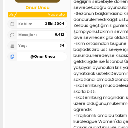
değişimi sebebiyle dönem
n
h
sevilecek,doğru oyuncular
Onur Uncu
i
-Sezonun başlamasına kıs
Moderator
döndürülemedi.Kağıt üstünd
3 Eki 2004
Katılım
Zellous geçtiğimiz günlerd
şampiyonu,takımın sevimli
6,412
Mesajlar
diye sevinecek gibi olduk.
-Ekim ortasından bugüne k
34
Yaş
başladık zira üst seviye 
büründü,neredeyse kısasız
@
Onur Uncu
geldik.Ligde ise İstanbul 
yaşayan oyuncuları kriz ya
oynatarak üstelik.Devamın
sakatlandı olmadı.Salonda
-Ekaterinburg mücadelesine
skorla bitti.
-Ekaterinburg maçından so
üzere olduğunu,mükemmel 
öğrendik.
-Trajikomik ama bu takım 
Euroleague Women'da çeyr
Casas guard ikilisiyle oyn