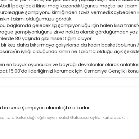
.Abdi İpekçi'deki ikinci maçı kazandık.Üçüncü maçta ise takım
uroleague şampiyonu kimliğinden taviz vermedi.Kaybedilen Eu
askın takımı olduğumuzu gördük.
 bu bağlamda gelecek lig şampiyonluğu için halen kısa transfe
league şampiyonluğunu zirve nokta olarak gördüğümden yaz so
erde 80 yaşında gibi hissettiğim oluyor.
 bir kez daha bıktırmaya çalışırlarsa da kadın basketbolunun 
tasaray'ın iyiliği olduğunda kimin ne tarafta olduğu açık şekil
in en büyük oyuncuları ve bayrağı devralanlar olarak anlatılaca
t 15:00'da liderliğimizi korumak için Osmaniye Gençlik'i konu
m bu sene şampiyon olacak işte o kadar.
l taraftarlar değil eğilmeyen realist Galatasaraylılar kurtaracaktır.