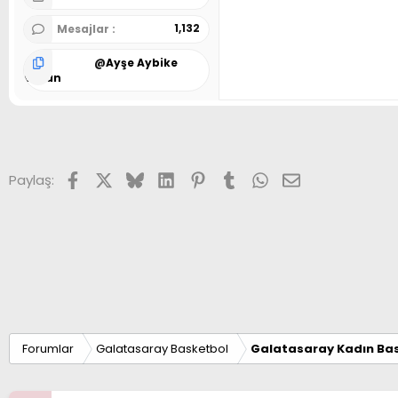
1,132
Mesajlar
@
Ayşe Aybike
Boran
Facebook
X (Twitter)
Bluesky
LinkedIn
Pinterest
Tumblr
WhatsApp
E-posta
Paylaş:
Forumlar
Galatasaray Basketbol
Galatasaray Kadın Bas