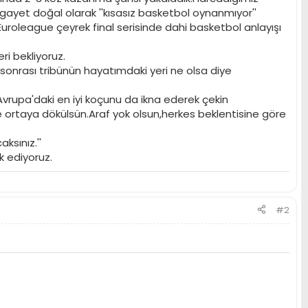
 gayet doğal olarak ''kısasız basketbol oynanmıyor''
roleague çeyrek final serisinde dahi basketbol anlayışı
ri bekliyoruz.
nrası tribünün hayatımdaki yeri ne olsa diye
Avrupa'daki en iyi koçunu da ikna ederek çekin
de ortaya dökülsün.Araf yok olsun,herkes beklentisine göre
ksınız.''
k ediyoruz.
#2