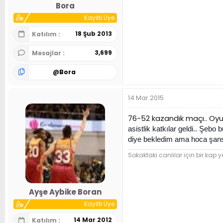
Bora
Kayıtlı Üye
18 Şub 2013
Katılım
3,699
Mesajlar
@
Bora
14 Mar 2015
76-52 kazandık maçı.. Oyun
asistlik katkılar geldi.. Şebo
diye bekledim ama hoca şans 
Sokaktaki canlılar için bir kap y
Ayşe Aybike Boran
Kayıtlı Üye
14 Mar 2012
Katılım