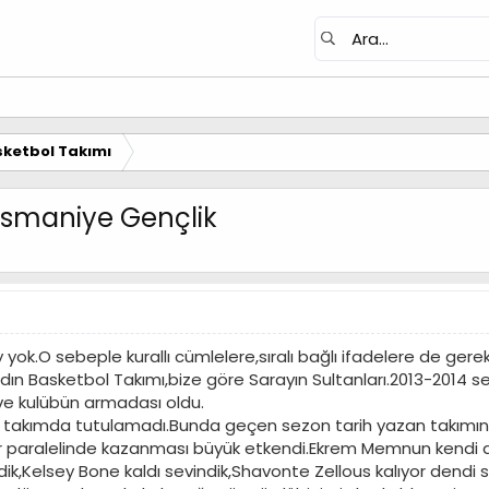
ketbol Takımı
 Osmaniye Gençlik
y yok.O sebeple kurallı cümlelere,sıralı bağlı ifadelere de gerek
ın Basketbol Takımı,bize göre Sarayın Sultanları.2013-2014 se
 ve kulübün armadası oldu.
s takımda tutulamadı.Bunda geçen sezon tarih yazan takımın o b
ar paralelinde kazanması büyük etkendi.Ekrem Memnun kendi doğru
dik,Kelsey Bone kaldı sevindik,Shavonte Zellous kalıyor dendi s