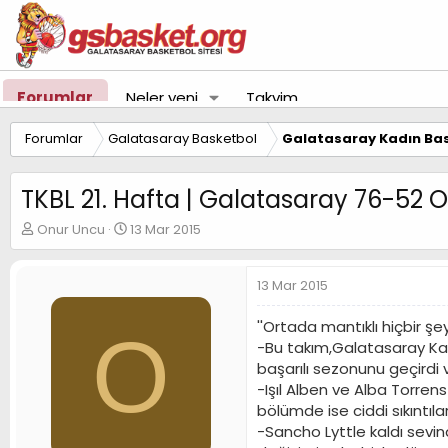
Forumlar
Neler yeni
Takvim
Forumlar
Galatasaray Basketbol
Galatasaray Kadın Bas
TKBL 21. Hafta | Galatasaray 76-52
K
B
Onur Uncu
13 Mar 2015
o
a
n
ş
u
l
13 Mar 2015
y
a
u
n
''Ortada mantıklı hiçbir şe
O
B
g
-Bu takım,Galatasaray Kad
a
ı
başarılı sezonunu geçirdi
ş
ç
-Işıl Alben ve Alba Torren
l
t
a
a
bölümde ise ciddi sıkıntıl
t
r
-Sancho Lyttle kaldı sevin
a
i