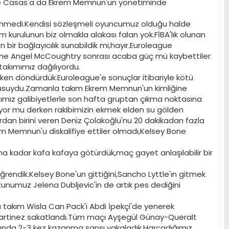
 ve Casas'a da Ekrem Memnun'un yönetiminde
denmedi.Kendisi sözleşmeli oyuncumuz olduğu halde
 kurulunun biz olmakla alakası falan yok.FİBA'lık olunan
bir bağlayıcılık sunabildik mi,hayır.Euroleague
erine Angel McCoughtry sonrası acaba güç mü kaybettiler
takımımız dağılıyordu.
en döndürdük.Euroleague'e sonuçlar itibariyle kötü
yuncusuydu.Zamanla takım Ekrem Memnun'un kimliğine
ğımız galibiyetlerle son hafta gruptan çıkma noktasına
idiyor mu derken rakibimizin ekmek elden su gölden
rdan birini veren Deniz Çolakoğlu'nu 20 dakikadan fazla
m Memnun'u diskalifiye ettiler olmadı,Kelsey Bone
ına kadar kafa kafaya götürdük,maç gayet anlaşılabilir bir
ndik.Kelsey Bone'un gittiğini,Sancho Lyttle'ın gitmek
umuz Jelena Dubljevic'in de artık pes dediğini
u takım Wisla Can Pack'i Abdi İpekçi'de yenerek
 Martinez sakatlandı.Tüm maçı Ayşegül Günay-Queralt
kasında 2-3 kez kazanma şansı yakaladık.Harcadığımız