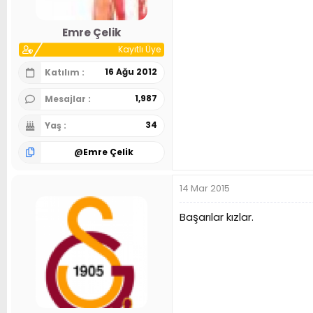
Emre Çelik
Kayıtlı Üye
16 Ağu 2012
Katılım
1,987
Mesajlar
34
Yaş
@
Emre Çelik
14 Mar 2015
Başarılar kızlar.