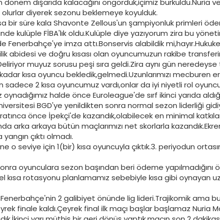
 dönem dışarıda kalacağını öngördük,içimiz burkuldu.Nuria
 olurlar diyerek sezonu beklemeye koyulduk.
a bir süre kala Shavonte Zellous'un şampiyonluk primleri ö
e kulüple FİBA'lık oldu.Kulüple diye yazıyorum zira bu yönetim
e Fenerbahçe'ye imza attı.Bonservis alabildik mi,hayır.Hukuken 
lik abidesi ve doğru kısası olan oyuncumuzun rakibe transf
Deliriyor muyuz sorusu peşi sıra geldi.Zira aynı gün neredeyse 
adar kısa oyuncu bekledik,gelmedi.Uzunlarımızı mecburen erk
için sadece 2 kısa oyuncumuz vardı,onlar da iyi niyetli rol o
 oynadığımız halde önce Euroleague'de sırf ikinci yarıda aldı
Üniversitesi BGD'ye yenildikten sonra normal sezon liderliği g
ratınca önce İpekçi'de kazandık,olabilecek en minimal katkıla
da arka arkaya bütün maçlarımızı net skorlarla kazandık.Ekre
 yangın çıktı olmadı.
 o seviye için 1(bir) kısa oyuncuyla çıktık.3. periyodun ortas
nra oyunculara sezon başından beri ödeme yapılmadığını öğre
kısa rotasyonu planlamamız sebebiyle kısa gibi oynayan uzun
Fenerbahçe'nin 2 galibiyet önünde lig lideri.Trajikomik ama b
ek finale kaldı.Çeyrek final ilk maçı başlar başlamaz Nuria
adık.İkinci yarı müthiş bir geri dönüş yaptık,maçın son 2 daki