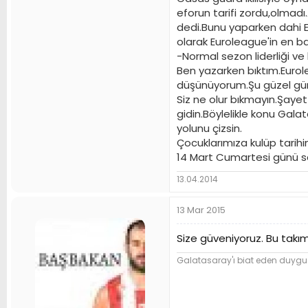
eforun tarifi zordu,olmadı
dedi.Bunu yaparken dahi E
olarak Euroleague'in en b
-Normal sezon liderliği ve
Ben yazarken bıktım.Euro
düşünüyorum.Şu güzel günl
Siz ne olur bıkmayın.Şayet
gidin.Böylelikle konu Gala
yolunu çizsin.
Çocuklarımıza kulüp tarihin
14 Mart Cumartesi günü saa
13.04.2014
13 Mar 2015
Size güveniyoruz. Bu takı
Galatasaray'ı biat eden duygusa