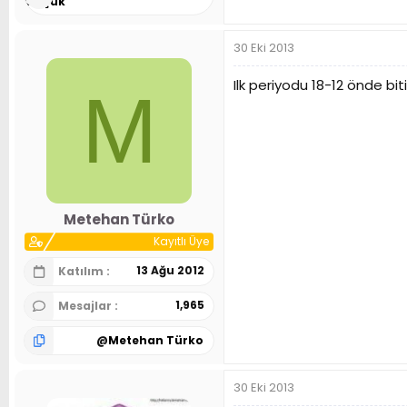
Selçuk
30 Eki 2013
Ilk periyodu 18-12 önde biti
M
Metehan Türko
Kayıtlı Üye
13 Ağu 2012
Katılım
1,965
Mesajlar
@
Metehan Türko
30 Eki 2013