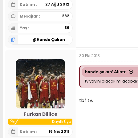
27 Ağu 2012
Katılım
232
Mesajlar
36
Yaş
@
Hande Çakan
30 Eki 2013
hande çakan' Alıntı:
tv yayını olacak mı acaba? 
tbf tv.
Furkan Dillice
Kayıtlı Üye
16 Nis 2011
Katılım