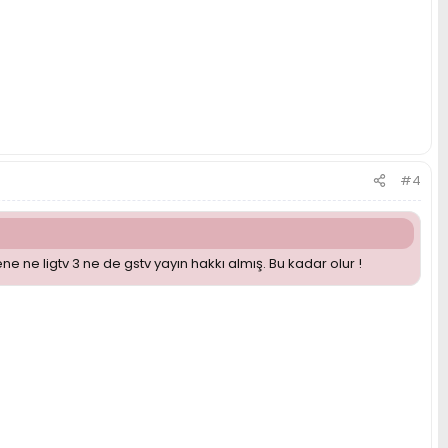
#4
e ne ligtv 3 ne de gstv yayın hakkı almış. Bu kadar olur !