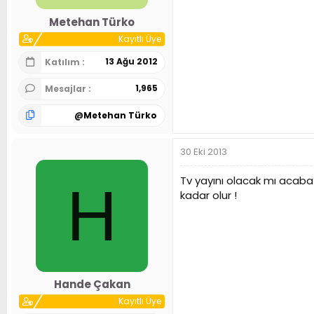
Metehan Türko
Kayıtlı Üye
13 Ağu 2012
Katılım
1,965
Mesajlar
@
Metehan Türko
30 Eki 2013
Tv yayını olacak mı acaba?
H
kadar olur !
Hande Çakan
Kayıtlı Üye