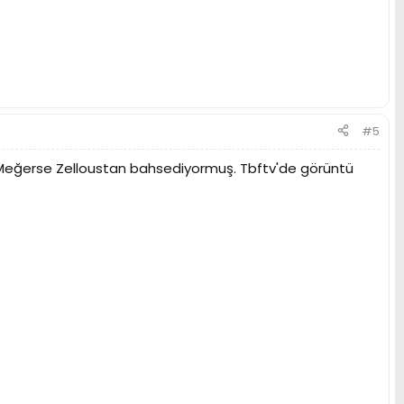
#5
Meğerse Zelloustan bahsediyormuş. Tbftv'de görüntü