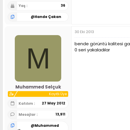
36
Yaş
@
Hande Çakan
30 Eki 2013
bende görüntü kalitesi gay
M
0 seri yakaladılar
Muhammed Selçuk
Kayıtlı Üye
27 May 2012
Katılım
13,911
Mesajlar
@
Muhammed