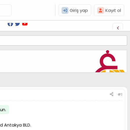
Giriş yap
Kayıt ol
#1
lun
.
nd Antakya BLD.