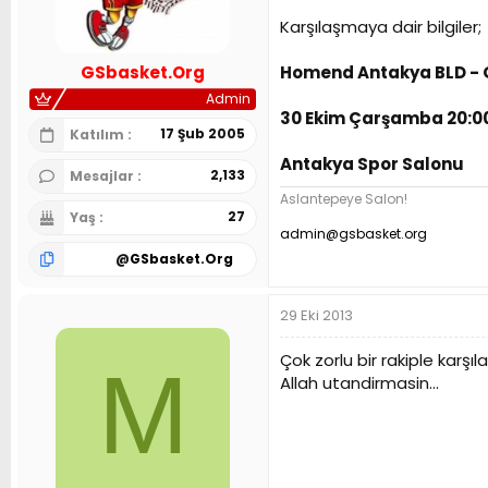
n
h
Karşılaşmaya dair bilgiler;
i
Homend Antakya BLD -
GSbasket.Org
Admin
30 Ekim Çarşamba 20:0
17 Şub 2005
Katılım
Antakya Spor Salonu
2,133
Mesajlar
Aslantepeye Salon!
27
Yaş
admin@gsbasket.org
@
GSbasket.Org
29 Eki 2013
Çok zorlu bir rakiple karşı
M
Allah utandirmasin...