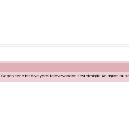
Geçen sene hrt diye yerel televizyondan seyretmiştik. Anlaşılan bu sen