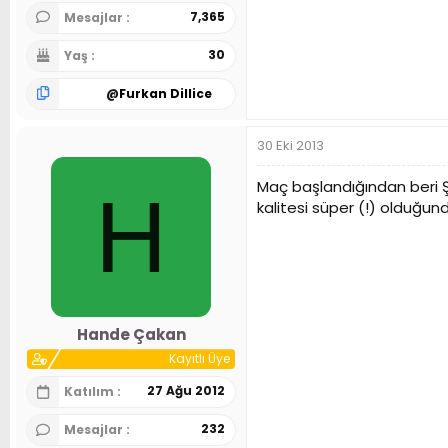
7,365
Mesajlar
30
Yaş
@
Furkan Dillice
30 Eki 2013
Maç başlandığından beri
H
kalitesi süper (!) olduğu
Hande Çakan
Kayıtlı Üye
27 Ağu 2012
Katılım
232
Mesajlar