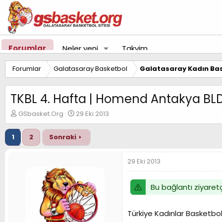
Forumlar
Neler yeni
Takvim
Forumlar
Galatasaray Basketbol
Galatasaray Kadın Bas
TKBL 4. Hafta | Homend Antakya B
K
B
GSbasket.Org
29 Eki 2013
o
a
n
ş
1
2
Sonraki
u
l
y
a
u
n
29 Eki 2013
B
g
a
ı
ş
ç
Bu bağlantı ziyaretç
l
t
a
a
t
r
Türkiye Kadınlar Basketbo
a
i