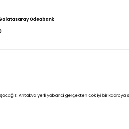
 Galatasaray Odeabank
0
laşacağız. Antakya yerli yabanci gerçekten cok iyi bir kadroya 