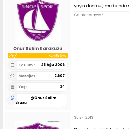
yayın donmuş mu bende s
Galatasarayyy !!
Onur Salim Karakuzu
Kayıtlı Üye
25 Ağu 2006
Katılım
2,607
Mesajlar
34
Yaş
@
Onur Salim
Karakuzu
30 Eki 2013